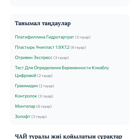
Танымал таңдаулар
Платифиллина Гидротартрат
(3 тауар)
Пластырь Унипласт 1.9Х7.2
(6 тауар)
Отривин Экспресс
(3 тауар)
Тест Для Определения Беременности Клиаблу
Цифровой
(2 тауар)
Граммидин
(2 тауар)
Контролок
(3 тауар)
Монтелар
(6 тауар)
Золофт
(3 тауар)
ЧАЙ туралы жиі қойылатын сұрақтар