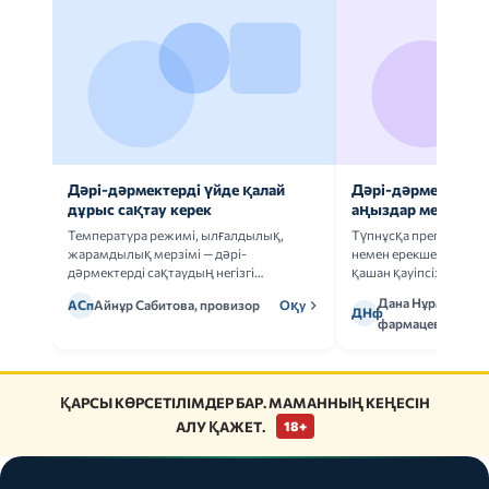
Дәрі-дәрмектерді үйде қалай
Дәрі-дәрмек анал
дұрыс сақтау керек
аңыздар мен шын
Температура режимі, ылғалдылық,
Түпнұсқа препаратта
жарамдылық мерзімі — дәрі-
немен ерекшеленеді 
дәрмектерді сақтаудың негізгі
қашан қауіпсіз.
ережелерін талдаймыз.
Дана Нұрмұханов
АСп
Айнұр Сабитова, провизор
Оқу
ДНф
фармацевт
ҚАРСЫ КӨРСЕТІЛІМДЕР БАР. МАМАННЫҢ КЕҢЕСІН
АЛУ ҚАЖЕТ.
18+