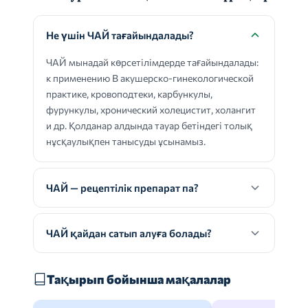
Не үшін ЧАЙ тағайындалады?
ЧАЙ мынадай көрсетілімдерде тағайындалады:
к применению В акушерско-гинекологической
практике, кровоподтеки, карбункулы,
фурункулы, хронический холецистит, холангит
и др. Қолданар алдында тауар бетіндегі толық
нұсқаулықпен танысуды ұсынамыз.
ЧАЙ — рецептілік препарат па?
ЧАЙ қайдан сатып алуға болады?
Тақырып бойынша мақалалар