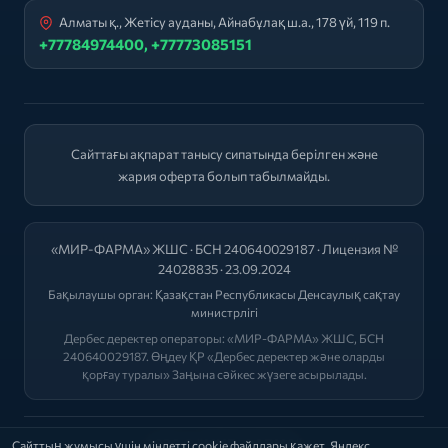
Алматы қ., Жетісу ауданы, Айнабұлақ ш.а., 178 үй, 119 п.
+77784974400, +77773085151
Сайттағы ақпарат танысу сипатында берілген және
жария оферта болып табылмайды.
«МИР-ФАРМА» ЖШС · БСН 240640029187 · Лицензия №
24028835 · 23.09.2024
Бақылаушы орган:
Қазақстан Республикасы Денсаулық сақтау
министрлігі
Дербес деректер операторы: «МИР-ФАРМА» ЖШС, БСН
240640029187. Өңдеу ҚР «Дербес деректер және оларды
қорғау туралы» Заңына сәйкес жүзеге асырылады.
2026 © "МИР-ФАРМА"
Сайттың жұмысы үшін міндетті cookie файлдары қажет. Яндекс