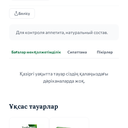
Бөлісу
Для контроля аппетита, натуральный состав.
Бағалар мен қолжетімділік
Сипаттама
Пікірлер
Қазіргі уақытта тауар сіздің қалаңыздағы
дәріханаларда жоқ.
Ұқсас тауарлар