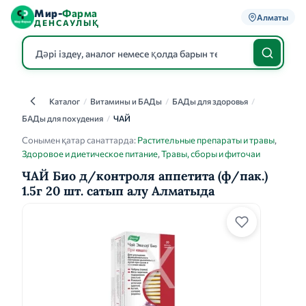
Мир-
Фарма
Алматы
ДЕНСАУЛЫҚ
Каталог
/
Витамины и БАДы
/
БАДы для здоровья
/
Каталог
БАДы для похудения
/
ЧАЙ
Сонымен қатар санаттарда:
Растительные препараты и травы
,
Здоровое и диетическое питание
,
Травы, сборы и фиточаи
ЧАЙ Био д/контроля аппетита (ф/пак.)
1.5г 20 шт. сатып алу Алматыда