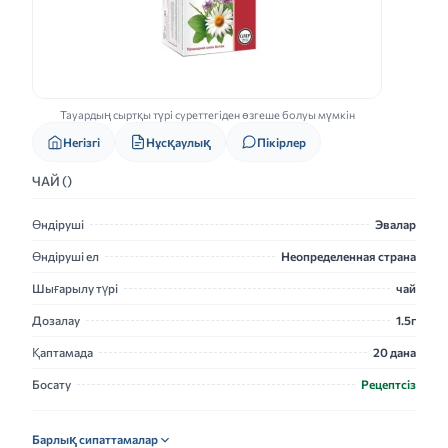
Тауардың сыртқы түрі суреттегіден өзгеше болуы мүмкін
Нұсқаулық
Негізгі
Пікірлер
ЧАЙ ()
Өндіруші
Эвалар
Өндіруші ел
Неопределенная страна
Шығарылу түрі
чай
Дозалау
1.5г
Қаптамада
20 дана
Босату
Рецептсіз
Барлық сипаттамалар