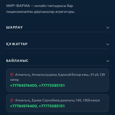
МИР-ФАРМА — онлайн тапсырысы бар
лицензияланған дәріханалар агрегаторы.
ШАРЛАУ
ҚҰЖАТТАР
БАЙЛАНЫС
Алматы қ., Алмалы ауданы, Қарасай батыр көш., 61 үй, 139
пәтер
+77784974400, +77773085151
Алматы қ., Ермек Серкебаев даңғылы, 146, 1368 кеңсе
+77784974400, +77773085151