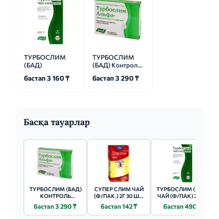
ТУРБОСЛИМ
ТУРБОСЛИМ
(БАД)
(БАД) Контроль
аппетита
бастап 3 160 ₸
бастап 3 290 ₸
Басқа тауарлар
ТУРБОСЛИМ (БАД)
СУПЕР СЛИМ ЧАЙ
ТУРБОСЛИМ (БАД)
КОНТРОЛЬ
(Ф/ПАК.) 2Г 30 ШТ.
ЧАЙ (Ф/ПАК) 2Г 20
АППЕТИТА ТАБ
ЛИМОННЫЙ
ШТ.
бастап 3 290 ₸
бастап 142 ₸
бастап 490 ₸
ЖЕВ. 20 ШТ.