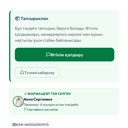
📦 Тапсырыспен
Бұл тауарға тапсырыс беруге болады. Өтінім
қалдырыңыз, менеджеріміз мерзімі мен құнын
нақтылау үшін сізбен байланысады.
Өтінім қалдыру
Түскені хабарлау
ФАРМАЦЕВТ ТЕКСЕРГЕН
Анна Сергеевна
Провизор · 8 жылдан астам тәжірибе
Сертификат расталған
EAN: 4602242007470