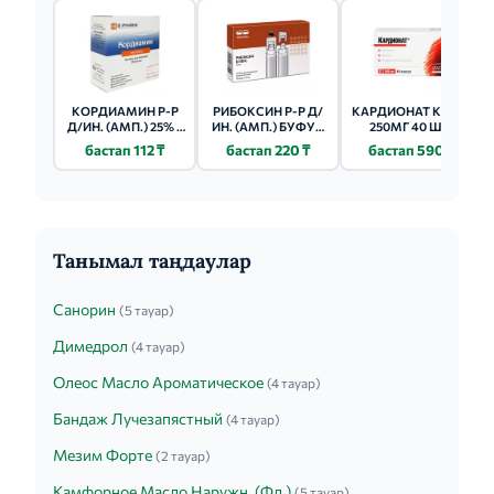
КОРДИАМИН Р-Р
РИБОКСИН Р-Р Д/
КАРДИОНАТ КАПС.
Д/ИН. (АМП.) 25% -
ИН. (АМП.) БУФУС
250МГ 40 ШТ.
2МЛ 10 ШТ.
2% - 10МЛ 10 ШТ.
бастап 112 ₸
бастап 220 ₸
бастап 590 ₸
Танымал таңдаулар
Санорин
(5 тауар)
Димедрол
(4 тауар)
Олеос Масло Ароматическое
(4 тауар)
Бандаж Лучезапястный
(4 тауар)
Мезим Форте
(2 тауар)
Камфорное Масло Наружн. (Фл.)
(5 тауар)