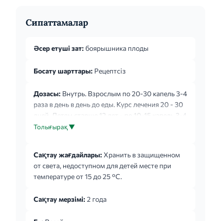
Сипаттамалар
Әсер етуші зат:
боярышника плоды
Босату шарттары:
Рецептсіз
Дозасы:
Внутрь. Взрослым по 20-30 капель 3-4
раза в день в день до еды. Курс лечения 20 - 30
дней. Детям старше 12 лет - по 10-15 капель 3-4
раза в день до еды. Курс лечения 20-30 дней.
Толығырақ ▼
Сақтау жағдайлары:
Хранить в защищенном
от света, недоступном для детей месте при
температуре от 15 до 25 °С.
Сақтау мерзімі:
2 года