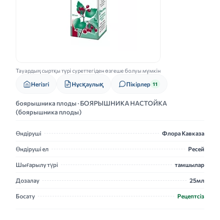
Тауардың сыртқы түрі суреттегіден өзгеше болуы мүмкін
Нұсқаулық
Негізгі
Пікірлер
11
боярышника плоды · БОЯРЫШНИКА НАСТОЙКА
(боярышника плоды)
Өндіруші
Флора Кавказа
Өндіруші ел
Ресей
Шығарылу түрі
тамшылар
Дозалау
25мл
Босату
Рецептсіз