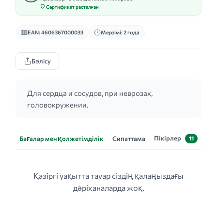
Сертификат расталған
EAN: 4606367000033
Мерзімі: 2 года
Бөлісу
Для сердца и сосудов, при неврозах,
головокружении.
Пікірлер
Бағалар мен қолжетімділік
Сипаттама
11
Қазіргі уақытта тауар сіздің қалаңыздағы
дәріханаларда жоқ.