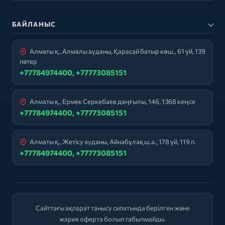
БАЙЛАНЫС
Алматы қ., Алмалы ауданы, Қарасай батыр көш., 61 үй, 139
пәтер
+77784974400, +77773085151
Алматы қ., Ермек Серкебаев даңғылы, 146, 1368 кеңсе
+77784974400, +77773085151
Алматы қ., Жетісу ауданы, Айнабұлақ ш.а., 178 үй, 119 п.
+77784974400, +77773085151
Сайттағы ақпарат танысу сипатында берілген және
жария оферта болып табылмайды.