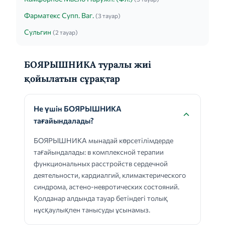
Фарматекс Супп. Ваг.
(3 тауар)
Сульгин
(2 тауар)
БОЯРЫШНИКА туралы жиі
қойылатын сұрақтар
Не үшін БОЯРЫШНИКА
тағайындалады?
БОЯРЫШНИКА мынадай көрсетілімдерде
тағайындалады: в комплексной терапии
функциональных расстройств сердечной
деятельности, кардиалгий, климактерического
синдрома, астено-невротических состояний.
Қолданар алдында тауар бетіндегі толық
нұсқаулықпен танысуды ұсынамыз.