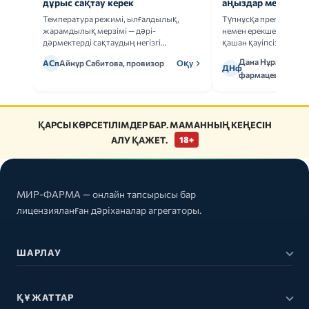
дұрыс сақтау керек
аңыздар мен шын
Температура режимі, ылғалдылық,
Түпнұсқа препаратта
жарамдылық мерзімі — дәрі-
немен ерекшеленеді 
дәрмектерді сақтаудың негізгі
қашан қауіпсіз.
ережелерін талдаймыз.
Дана Нұрмұханов
АСп
Айнұр Сабитова, провизор
Оқу
ДНф
фармацевт
ҚАРСЫ КӨРСЕТІЛІМДЕР БАР. МАМАННЫҢ КЕҢЕСІН
АЛУ ҚАЖЕТ.
18+
МИР-ФАРМА — онлайн тапсырысы бар
лицензияланған дәріханалар агрегаторы.
ШАРЛАУ
ҚҰЖАТТАР