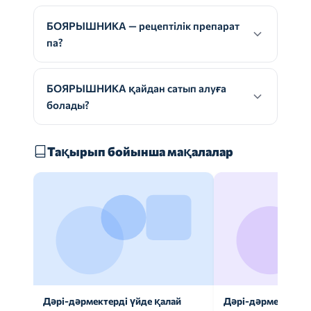
БОЯРЫШНИКА — рецептілік препарат
па?
БОЯРЫШНИКА қайдан сатып алуға
болады?
Тақырып бойынша мақалалар
Дәрі-дәрмектерді үйде қалай
Дәрі-дәрмек анал