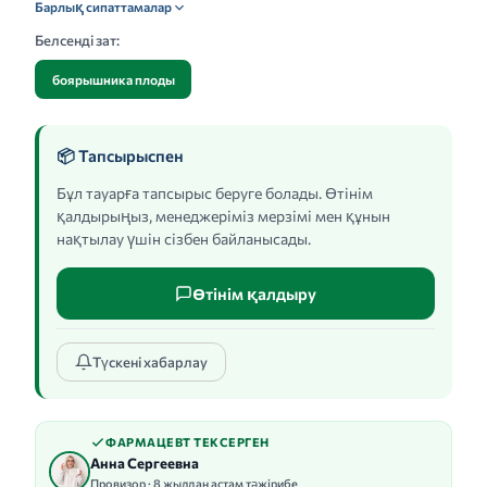
Барлық сипаттамалар
Белсенді зат:
боярышника плоды
📦 Тапсырыспен
Бұл тауарға тапсырыс беруге болады. Өтінім
қалдырыңыз, менеджеріміз мерзімі мен құнын
нақтылау үшін сізбен байланысады.
Өтінім қалдыру
Түскені хабарлау
ФАРМАЦЕВТ ТЕКСЕРГЕН
Анна Сергеевна
Провизор · 8 жылдан астам тәжірибе