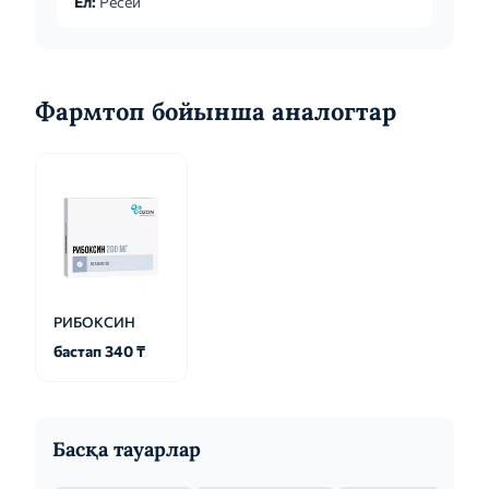
Ел:
Ресей
Фармтоп бойынша аналогтар
РИБОКСИН
бастап 340 ₸
Басқа тауарлар