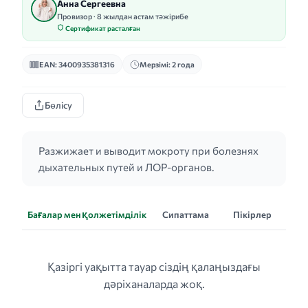
Анна Сергеевна
Провизор · 8 жылдан астам тәжірибе
Сертификат расталған
EAN: 3400935381316
Мерзімі: 2 года
Бөлісу
Разжижает и выводит мокроту при болезнях
дыхательных путей и ЛОР-органов.
Бағалар мен қолжетімділік
Сипаттама
Пікірлер
Қазіргі уақытта тауар сіздің қалаңыздағы
дәріханаларда жоқ.