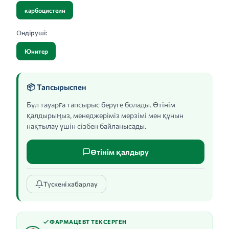
карбоцистеин
Өндіруші:
Юнитер
📦 Тапсырыспен
Бұл тауарға тапсырыс беруге болады. Өтінім
қалдырыңыз, менеджеріміз мерзімі мен құнын
нақтылау үшін сізбен байланысады.
Өтінім қалдыру
Түскені хабарлау
ФАРМАЦЕВТ ТЕКСЕРГЕН