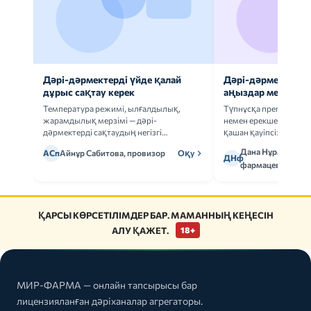
Дәрі-дәрмектерді үйде қалай
Дәрі-дәрмек анал
дұрыс сақтау керек
аңыздар мен шын
Температура режимі, ылғалдылық,
Түпнұсқа препаратта
жарамдылық мерзімі — дәрі-
немен ерекшеленеді 
дәрмектерді сақтаудың негізгі
қашан қауіпсіз.
ережелерін талдаймыз.
Дана Нұрмұханов
АСп
Айнұр Сабитова, провизор
Оқу
ДНф
фармацевт
ҚАРСЫ КӨРСЕТІЛІМДЕР БАР. МАМАННЫҢ КЕҢЕСІН
АЛУ ҚАЖЕТ.
18+
МИР-ФАРМА — онлайн тапсырысы бар
лицензияланған дәріханалар агрегаторы.