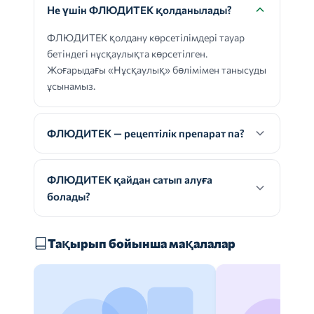
Не үшін ФЛЮДИТЕК қолданылады?
ФЛЮДИТЕК қолдану көрсетілімдері тауар
бетіндегі нұсқаулықта көрсетілген.
Жоғарыдағы «Нұсқаулық» бөлімімен танысуды
ұсынамыз.
ФЛЮДИТЕК — рецептілік препарат па?
ФЛЮДИТЕК қайдан сатып алуға
болады?
Тақырып бойынша мақалалар