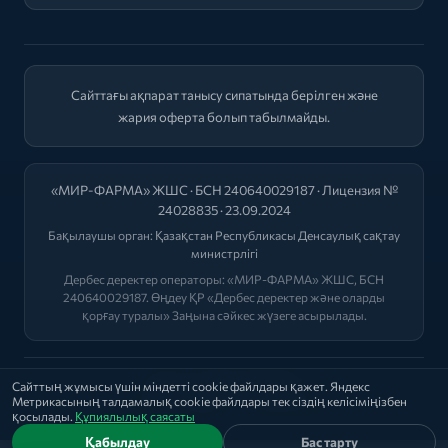
Сайттағы ақпарат танысу сипатында берілген және
жария оферта болып табылмайды.
«МИР-ФАРМА» ЖШС · БСН 240640029187 · Лицензия №
24028835 · 23.09.2024
Бақылаушы орган:
Қазақстан Республикасы Денсаулық сақтау
министрлігі
Дербес деректер операторы: «МИР-ФАРМА» ЖШС, БСН
240640029187. Өңдеу ҚР «Дербес деректер және оларды
қорғау туралы» Заңына сәйкес жүзеге асырылады.
2026 © "МИР-ФАРМА"
Сайттың жұмысы үшін міндетті cookie файлдары қажет. Яндекс
Метрикасының талдамалық cookie файлдары тек сіздің келісіміңізбен
Саясат
|
Оферта
|
Лицензиялар
қосылады.
Құпиялылық саясаты
Қабылдау
Бас тарту