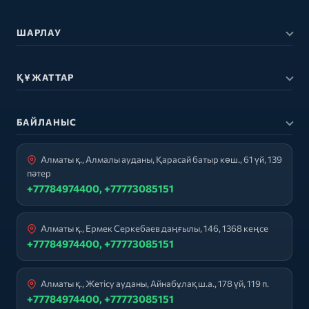
ШАРЛАУ
ҚҰЖАТТАР
БАЙЛАНЫС
Алматы қ., Алмалы ауданы, Қарасай батыр көш., 61 үй, 139
пәтер
+77784974400, +77773085151
Алматы қ., Ермек Серкебаев даңғылы, 146, 1368 кеңсе
+77784974400, +77773085151
Алматы қ., Жетісу ауданы, Айнабұлақ ш.а., 178 үй, 119 п.
+77784974400, +77773085151