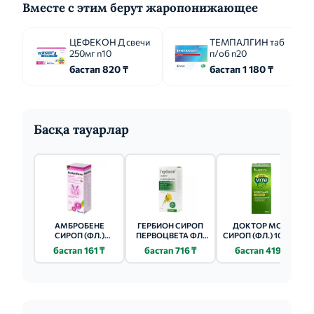
Вместе с этим берут жаропонижающее
ЦЕФЕКОН Д свечи
ТЕМПАЛГИН таб
250мг n10
п/об n20
бастап 820 ₸
бастап 1 180 ₸
Басқа тауарлар
АМБРОБЕНЕ
ГЕРБИОН СИРОП
ДОКТОР МОМ
СИРОП (ФЛ.)
ПЕРВОЦВЕТА ФЛ.
СИРОП (ФЛ.) 100МЛ
15МГ/5МЛ - 100МЛ
(СИРОП) 150МЛ
бастап 161 ₸
бастап 716 ₸
бастап 419 ₸