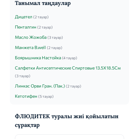
Танымал таңдаулар
Дицетел
(2 тауар)
Пенталгин
(2 тауар)
Масло Жожоба
(3 тауар)
Манжета B.well
(2 тауар)
Боярышника Настойка
(4 тауар)
Салфетки Антисептические Спиртовые 13.5Х18.5См
(3 тауар)
Линкас Орви Гран. (Пак.)
(2 тауар)
Кетотифен
(5 тауар)
ФЛЮДИТЕК туралы жиі қойылатын
сұрақтар