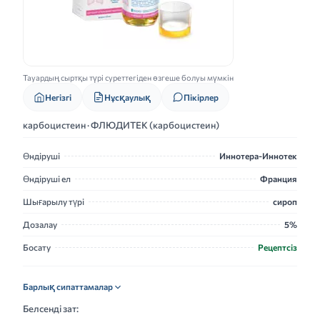
Тауардың сыртқы түрі суреттегіден өзгеше болуы мүмкін
Нұсқаулық
Негізгі
Пікірлер
карбоцистеин · ФЛЮДИТЕК (карбоцистеин)
Өндіруші
Иннотера-Иннотек
Өндіруші ел
Франция
Шығарылу түрі
сироп
Дозалау
5%
Босату
Рецептсіз
Барлық сипаттамалар
Белсенді зат: