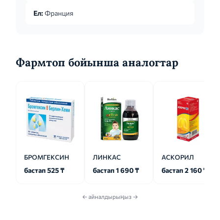
Ел:
Франция
Фармтоп бойынша аналогтар
БРОМГЕКСИН
ЛИНКАС
АСКОРИЛ
бастап 525 ₸
бастап 1 690 ₸
бастап 2 160 ₸
← айналдырыңыз →