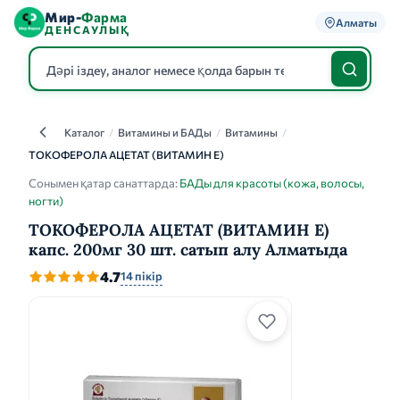
Мир-
Фарма
Алматы
ДЕНСАУЛЫҚ
Каталог
/
Витамины и БАДы
/
Витамины
/
Каталог
ТОКОФЕРОЛА АЦЕТАТ (ВИТАМИН Е)
Сонымен қатар санаттарда:
БАДы для красоты (кожа, волосы,
ногти)
ТОКОФЕРОЛА АЦЕТАТ (ВИТАМИН Е)
капс. 200мг 30 шт. сатып алу Алматыда
4.7
14 пікір