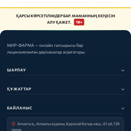
ҚАРСЫ КӨРСЕТІЛІМДЕР БАР. МАМАННЫҢ КЕҢЕСІН
АЛУ ҚАЖЕТ.
18+
МИР-ФАРМА — онлайн тапсырысы бар
лицензияланған дәріханалар агрегаторы.
ШАРЛАУ
ҚҰЖАТТАР
БАЙЛАНЫС
Алматы қ., Алмалы ауданы, Қарасай батыр көш., 61 үй, 139
пәтер