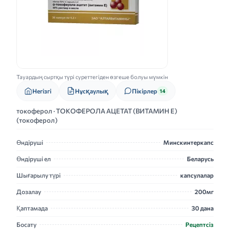
Тауардың сыртқы түрі суреттегіден өзгеше болуы мүмкін
Нұсқаулық
Негізгі
Пікірлер
14
токоферол · ТОКОФЕРОЛА АЦЕТАТ (ВИТАМИН Е)
(токоферол)
Өндіруші
Минскинтеркапс
Өндіруші ел
Беларусь
Шығарылу түрі
капсулалар
Дозалау
200мг
Қаптамада
30 дана
Босату
Рецептсіз