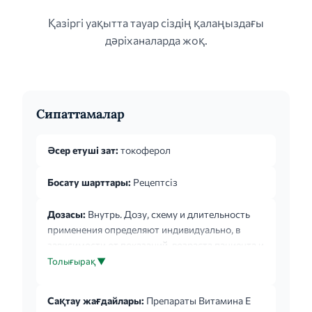
Қазіргі уақытта тауар сіздің қалаңыздағы
дәріханаларда жоқ.
Сипаттамалар
Әсер етуші зат:
токоферол
Босату шарттары:
Рецептсіз
Дозасы:
Внутрь. Дозу, схему и длительность
применения определяют индивидуально, в
зависимости от показаний, возраста пациента и
применяемой лекарственной формы.
Толығырақ ▼
Сақтау жағдайлары:
Препараты Витамина Е