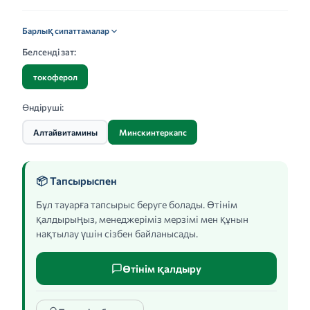
Барлық сипаттамалар
Белсенді зат:
токоферол
Өндіруші:
Алтайвитамины
Минскинтеркапс
📦 Тапсырыспен
Бұл тауарға тапсырыс беруге болады. Өтінім
қалдырыңыз, менеджеріміз мерзімі мен құнын
нақтылау үшін сізбен байланысады.
Өтінім қалдыру