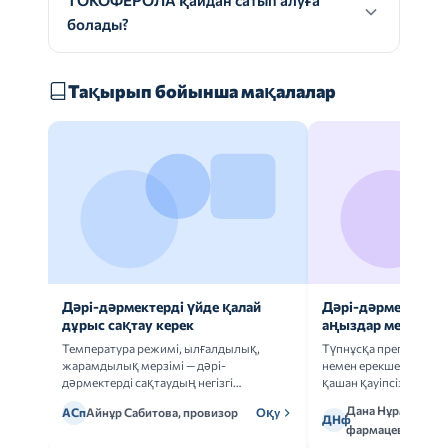
ТОКОФЕРОЛА қайдан сатып алуға
болады?
Тақырып бойынша мақалалар
Дәрі-дәрмектерді үйде қалай
Дәрі-дәрмек анал
дұрыс сақтау керек
аңыздар мен шын
Температура режимі, ылғалдылық,
Түпнұсқа препаратта
жарамдылық мерзімі — дәрі-
немен ерекшеленеді 
дәрмектерді сақтаудың негізгі
қашан қауіпсіз.
ережелерін талдаймыз.
Дана Нұрмұханов
АСп
Айнұр Сабитова, провизор
Оқу
ДНф
фармацевт