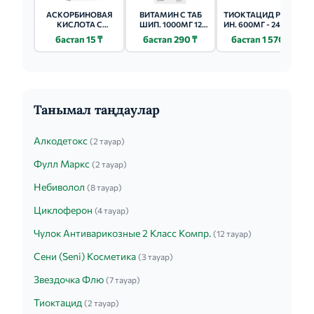
АСКОРБИНОВАЯ
ВИТАМИН С ТАБ
ТИОКТАЦИД Р-Р Д/
КИСЛОТА С
ШИП. 1000МГ 12
ИН. 600МГ - 24МЛ 5
ГЛЮКОЗОЙ ТАБ
ШТ.
ШТ.
бастап 15 ₸
бастап 290 ₸
бастап 1 570 ₸
100МГ 10 ШТ.
Танымал таңдаулар
Алкодетокс
(2 тауар)
Фулл Маркс
(2 тауар)
Небиволол
(8 тауар)
Циклоферон
(4 тауар)
Чулок Антиварикозные 2 Класс Компр.
(12 тауар)
Сени (Seni) Косметика
(3 тауар)
Звездочка Флю
(7 тауар)
Тиоктацид
(2 тауар)