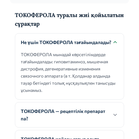
ТОКОФЕРОЛА туралы жиі қойылатын
сұрақтар
Не үшін ТОКОФЕРОЛА тағайындалады?
ТОКОФЕРОЛА мынадай көрсетілімдерде
тағайындалады: гиповитаминоз, мышечная
дистрофия, дегенеративные изменения
связочного аппарата (в т. Қолданар алдында
тауар бетіндегі толық нұсқаулықпен танысуды
ұсынамыз.
ТОКОФЕРОЛА — рецептілік препарат
па?