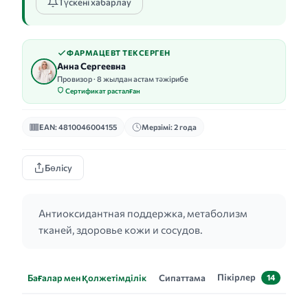
Түскені хабарлау
ФАРМАЦЕВТ ТЕКСЕРГЕН
Анна Сергеевна
Провизор · 8 жылдан астам тәжірибе
Сертификат расталған
EAN: 4810046004155
Мерзімі: 2 года
Бөлісу
Антиоксидантная поддержка, метаболизм
тканей, здоровье кожи и сосудов.
Пікірлер
Бағалар мен қолжетімділік
Сипаттама
14