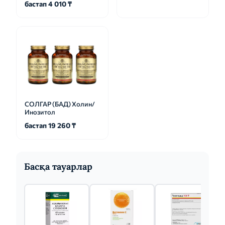
бастап 4 010 ₸
СОЛГАР (БАД) Холин/
Инозитол
бастап 19 260 ₸
Басқа тауарлар