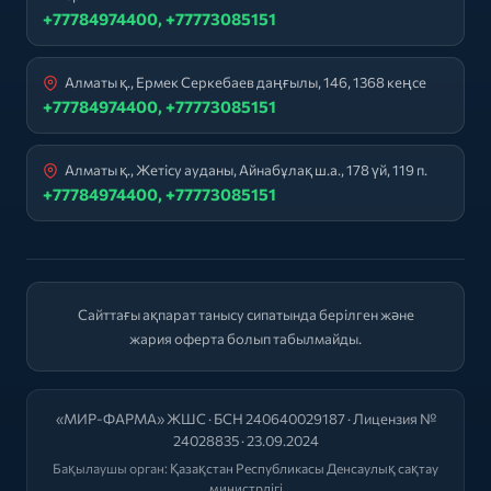
+77784974400, +77773085151
Алматы қ., Ермек Серкебаев даңғылы, 146, 1368 кеңсе
+77784974400, +77773085151
Алматы қ., Жетісу ауданы, Айнабұлақ ш.а., 178 үй, 119 п.
+77784974400, +77773085151
Сайттағы ақпарат танысу сипатында берілген және
жария оферта болып табылмайды.
«МИР-ФАРМА» ЖШС · БСН 240640029187 · Лицензия №
24028835 · 23.09.2024
Бақылаушы орган:
Қазақстан Республикасы Денсаулық сақтау
министрлігі