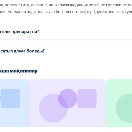
и, холецистита, дискинезии желчевыводящих путей по гиперкинетич
ни. Қолданар алдында тауар бетіндегі толық нұсқаулықпен танысуд
ілік препарат па?
сатып алуға болады?
ша мақалалар