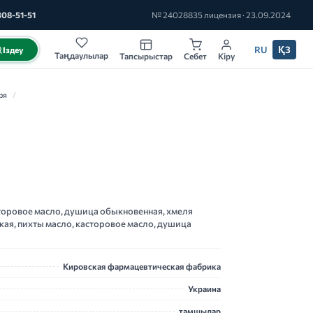
308-51-51
№ 24028835 лицензия · 23.09.2024
RU
ҚЗ
Іздеу
Таңдаулылар
Тапсырыстар
Себет
Кіру
ря
/
сторовое масло, душица обыкновенная, хмеля
ая, пихты масло, касторовое масло, душица
Кировская фармацевтическая фабрика
Украина
тамшылар