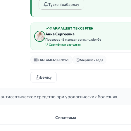
Түскені хабарлау
ФАРМАЦЕВТ ТЕКСЕРГЕН
Анна Сергеевна
Провизор · 8 жылдан астам тәжірибе
Сертификат расталған
EAN: 4603256011125
Мерзімі: 2 года
Бөлісу
антисептическое средство при урологических болезнях.
Сипаттама