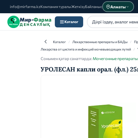
Алматы
info@mirfarma.kz
Компания туралы
Жеткізу
Байланыс
Мир-
Фарма
Каталог
ДЕНСАУЛЫҚ
Каталог
/
Лекарственные препараты и БАДы
/
Пр
Лекарства от цистита и инфекций мочевыводящих путей
/
Сонымен қатар санаттарда:
Мочегонные препараты
УРОЛЕСАН капли орал. (фл.) 2
Каталог