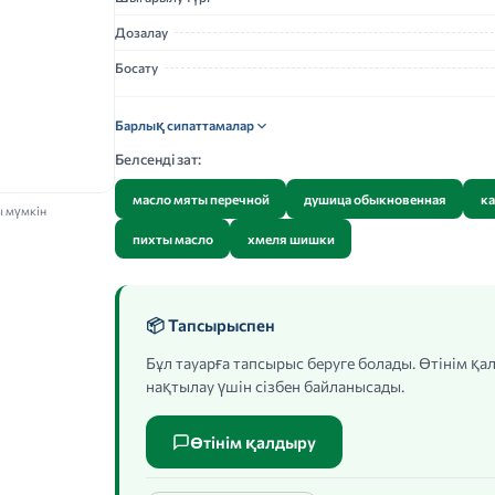
Дозалау
Босату
Барлық сипаттамалар
Белсенді зат:
масло мяты перечной
душица обыкновенная
ка
ы мүмкін
пихты масло
хмеля шишки
📦 Тапсырыспен
Бұл тауарға тапсырыс беруге болады. Өтінім қ
нақтылау үшін сізбен байланысады.
Өтінім қалдыру