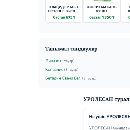
КЛАЦИД СР ТАБ. С
ЦИСТИКАМ КАПС.
ПРОЛОНГ. ВЫСВ. П/
100 ШТ.
Д
ПЛ. ОБ. 500МГ №5
бастап 675 ₸
бастап 1 350 ₸
Танымал таңдаулар
Ливазо
(5 тауар)
Конвалис
(3 тауар)
Бетадин Свечи Ваг.
(2 тауар)
УРОЛЕСАН турал
Не үшін УРОЛЕСАН
УРОЛЕСАН мынадай кө