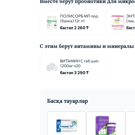
Вместе берут пробиотики для микр
ПОЛИСОРБ МП пор.
ЭНТЕ
(банка) 12г n1
(пак
бастап 2 260 ₸
баст
С этим берут витамины и минералы
ВИТАМИН С таб шип.
1200мг n20
бастап 3 290 ₸
Басқа тауарлар