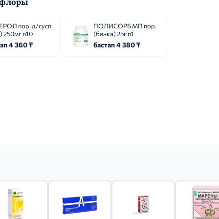
офлоры
РОЛ пор. д/сусп.
ПОЛИСОРБ МП пор.
.) 250мг n10
(банка) 25г n1
ап 4 360 ₸
бастап 4 380 ₸