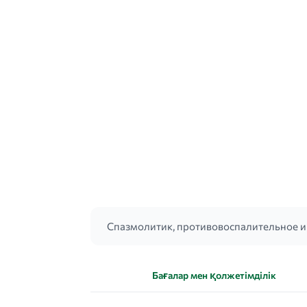
Спазмолитик, противовоспалительное и 
Бағалар мен қолжетімділік