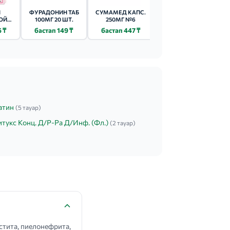
Ы
ФУРАДОНИН ТАБ
СУМАМЕД КАПС.
АЗИТРАЛ МАКС
ОЙ
100МГ 20 ШТ.
250МГ №6
КАПС. 500МГ 3 ШТ.
ТАБ
6 ₸
бастап 149 ₸
бастап 447 ₸
бастап 318 ₸
Т.
атин
(5 тауар)
тукс Конц. Д/Р-Ра Д/Инф. (Фл.)
(2 тауар)
тита, пиелонефрита,