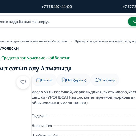
+7 778 497-44-00
+7 777 
епараты для почек и мочеполовой системы
/
Препараты для почек и мочевого пузы
УРОЛЕСАН
,
Средства при мочекаменной болезни
5мл сатып алу Алматыда
Нұсқаулық
Негізгі
Пікірлер
масло мяты перечной, морковь дикая, пихты масло, ка
шишки · УРОЛЕСАН (масло мяты перечной, морковь дик
обыкновенная, хмеля шишки)
Өндіруші
Өндіруші ел
Шығарылу түрі