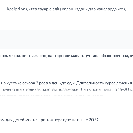
Қазіргі уақытта тауар сіздің қалаңыздағы дәріханаларда жоқ.
овь дикая, пихты масло, касторовое масло, душица обыкновенная, 
на кусочке сахара 3 раза в день до еды. Длительность курса лечения
 и печеночных коликах разовая доза может быть повышена до 15-20 к
рса лечения возможно только по рекомендации врача.
м для детей месте, при температуре не выше 20 °С.