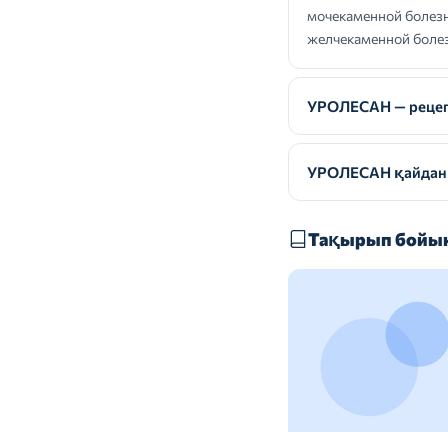
мочекаменной болезн
желчекаменной болез
УРОЛЕСАН — рецепт
УРОЛЕСАН қайдан 
Тақырып бойын