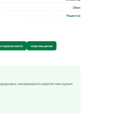
25мл
Рецептсіз
сторовое масло
морковь дикая
алдырыңыз, менеджеріміз мерзімі мен құнын