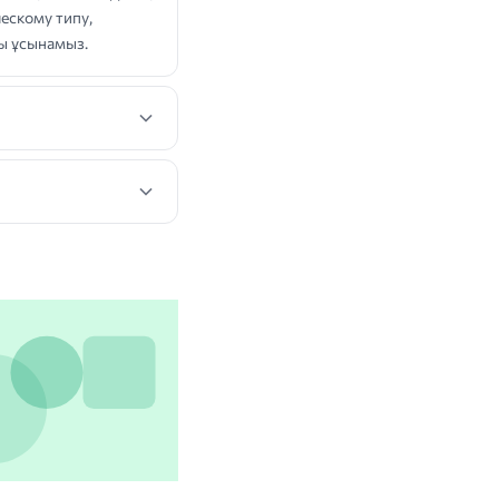
ескому типу,
ы ұсынамыз.