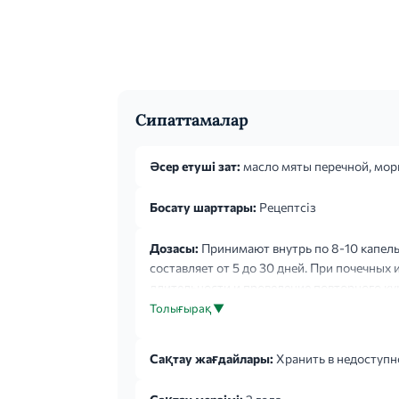
Сипаттамалар
Әсер етуші зат:
масло мяты перечной, морк
Босату шарттары:
Рецептсіз
Дозасы:
Принимают внутрь по 8-10 капель 
составляет от 5 до 30 дней. При почечных
длительности и проведение повторного ку
Толығырақ ▼
Сақтау жағдайлары:
Хранить в недоступно