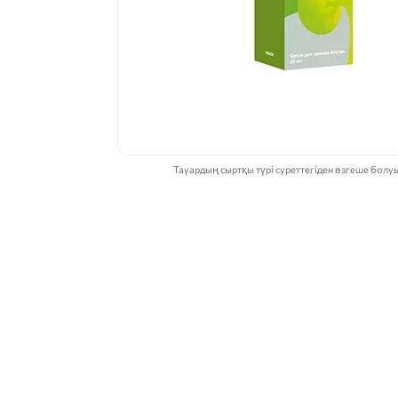
Тауардың сыртқы түрі суреттегіден өзгеше болу