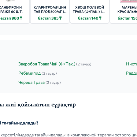
КАНЕФРОН Н
КЛАРИТРОМИЦИН
ХВОЩ ПОЛЕВОЙ
МАРЕН
РАЖЕ 60 ШТ.
ТАБ П/ОБ 500МГ 14
ТРАВА (Ф/ПАК.) 1.5Г
КРАСИЛЬН
ШТ.
20 ШТ.
ЭКСТРАКТ 
бастап 980 ₸
бастап 385 ₸
бастап 140 ₸
бастап 15
250МГ 20 Ш
Зверобоя Трава Чай (Ф/Пак.)
Нист
(2 тауар)
Ребамипид
Редди
(3 тауар)
Череда Трава
(2 тауар)
ы жиі қойылатын сұрақтар
 тағайындалады?
рсетілімдерде тағайындалады: в комплексной терапии острого цис