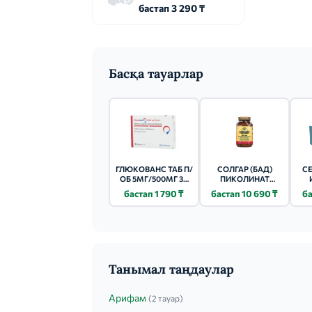
бастап 3 290 ₸
Басқа тауарлар
ГЛЮКОВАНС ТАБ П/
СОЛГАР (БАД)
СЕ
ОБ 5МГ/500МГ 30
ПИКОЛИНАТ
ШТ.
ХРОМА КАПС. 90
РУ
бастап 1 790 ₸
бастап 10 690 ₸
ба
ШТ.
Танымал таңдаулар
Арифам
(2 тауар)