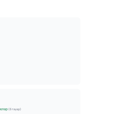
елар
(6 тауар)