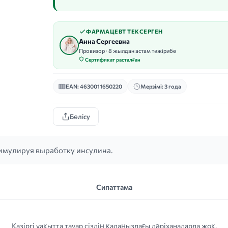
ФАРМАЦЕВТ ТЕКСЕРГЕН
Анна Сергеевна
Провизор · 8 жылдан астам тәжірибе
Сертификат расталған
EAN: 4630011650220
Мерзімі: 3 года
Бөлісу
тимулируя выработку инсулина.
Сипаттама
Қазіргі уақытта тауар сіздің қалаңыздағы дәріханаларда жоқ.