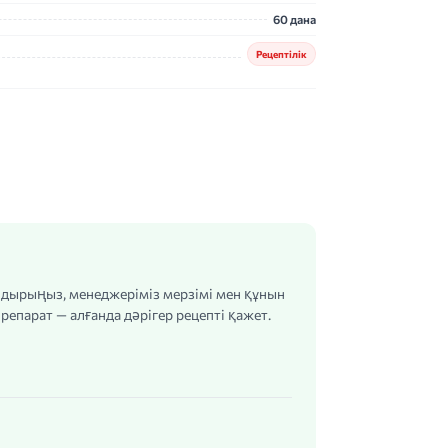
60 дана
Рецептілік
алдырыңыз, менеджеріміз мерзімі мен құнын
репарат — алғанда дәрігер рецепті қажет.