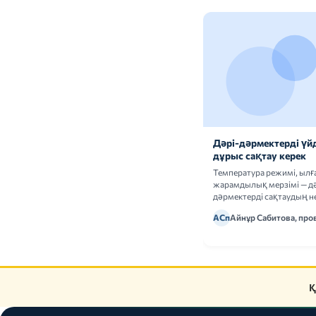
Дәрі-дәрмектерді үй
дұрыс сақтау керек
Температура режимі, ыл
жарамдылық мерзімі — дә
дәрмектерді сақтаудың не
ережелерін талдаймыз.
АСп
Айнұр Сабитова, про
Қ