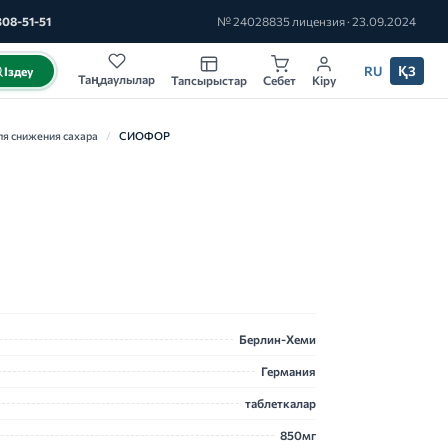
308-51-51
№ 24028835 лицензия · 23.09.2024
RU
ҚЗ
Іздеу
Таңдаулылар
Тапсырыстар
Себет
Кіру
ля снижения сахара
/
СИОФОР
Берлин-Хеми
Германия
таблеткалар
850мг