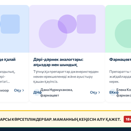
де қалай
Дәрі-дәрмек аналогтары:
Фармацевт
аңыздар мен шындық
ғалдылық,
Түпнұсқа препараттар дженериктерден
Препаратты 
рі-
немен ерекшеленеді және ауыстыру
жағдайларда 
гізгі
қашан қауіпсіз.
керек.
Дана Нұрмұханова,
Елена К
визор
Оқу
ДНф
Оқу
ЕКкф
фармацевт
фармако
АРСЫ КӨРСЕТІЛІМДЕР БАР. МАМАННЫҢ КЕҢЕСІН АЛУ ҚАЖЕТ.
18