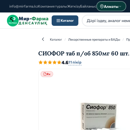
Алматы
info@mirfarma.kz
Компания туралы
Жеткізу
Байланыс
Мир-
Фарма
Каталог
ДЕНСАУЛЫҚ
Каталог
/
Лекарственные препараты и БАДы
/
Пр
СИОФОР таб п/об 850мг 60 шт.
4.6
11 пікір
Каталог
Rx