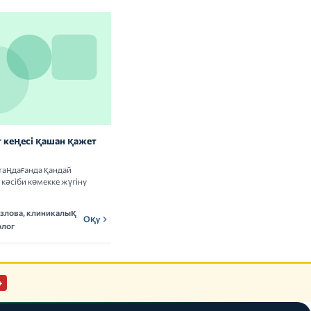
 кеңесі қашан қажет
Витаминдер мен БАҚ: сау
адамдарға керек пе
таңдағанда қандай
Витамин кешендерін қабылдаудың
кәсіби көмекке жүгіну
пайдасы мен тәуекелдері туралы ғылыми
деректерді талдаймыз.
озлова, клиникалық
Мадина Ержанова,
Оқу
МЕн
Оқу
лог
нутрициолог
+