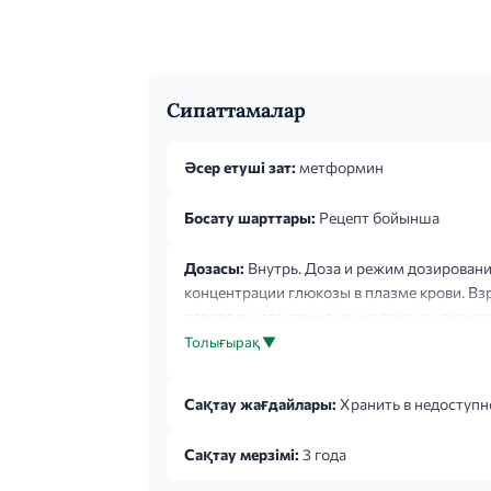
Сипаттамалар
Әсер етуші зат:
метформин
Босату шарттары:
Рецепт бойынша
Дозасы:
Внутрь. Доза и режим дозировани
концентрации глюкозы в плазме крови. Вз
перорального применения: рекомендуемая н
приемов пищи. Через 10-15 дней после на
Толығырақ ▼
Сақтау жағдайлары:
Хранить в недоступн
Сақтау мерзімі:
3 года