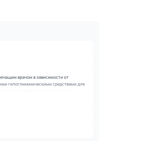
лечащим врачом в зависимости от
гими гипогликемическими средствами для
в сутки во время или после основных