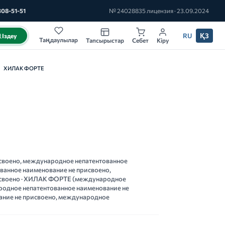
308-51-51
№ 24028835 лицензия · 23.09.2024
RU
ҚЗ
Іздеу
Таңдаулылар
Тапсырыстар
Себет
Кіру
ХИЛАК ФОРТЕ
своено, международное непатентованное
ванное наименование не присвоено,
исвоено · ХИЛАК ФОРТЕ (международное
родное непатентованное наименование не
ание не присвоено, международное