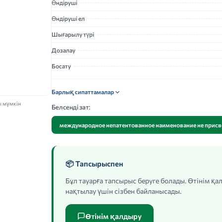
Өндіруші
Өндіруші ел
Шығарылу түрі
Дозалау
Босату
Барлық сипаттамалар
ы мүмкін
Белсенді зат:
международное непатентованное наименование не присв
📦 Тапсырыспен
Бұл тауарға тапсырыс беруге болады. Өтінім қ
нақтылау үшін сізбен байланысады.
Өтінім қалдыру