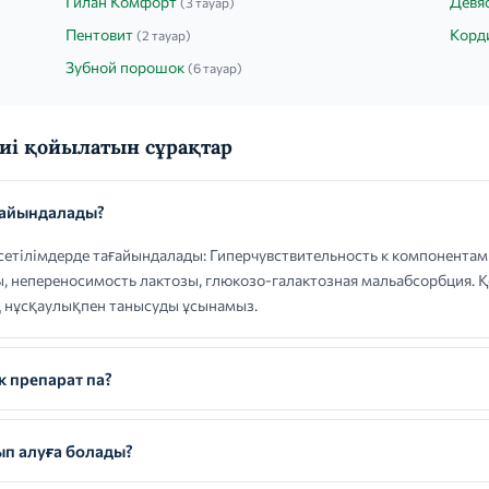
Гилан Комфорт
Девя
(3 тауар)
Пентовит
Корд
(2 тауар)
Зубной порошок
(6 тауар)
і қойылатын сұрақтар
ғайындалады?
тілімдерде тағайындалады: Гиперчувствительность к компонентам
, непереносимость лактозы, глюкозо-галактозная мальабсорбция. 
ық нұсқаулықпен танысуды ұсынамыз.
к препарат па?
п алуға болады?