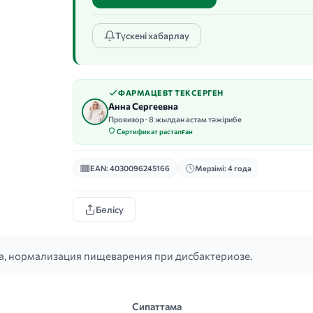
Түскені хабарлау
ФАРМАЦЕВТ ТЕКСЕРГЕН
Анна Сергеевна
Провизор · 8 жылдан астам тәжірибе
Сертификат расталған
EAN: 4030096245166
Мерзімі: 4 года
Бөлісу
, нормализация пищеварения при дисбактериозе.
Сипаттама