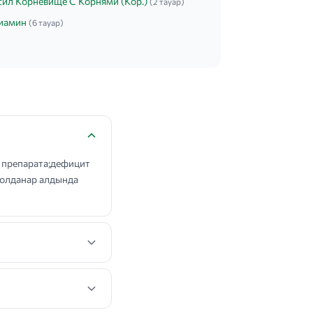
сил Корневище С Корнями (Кор.)
(2 тауар)
иамин
(6 тауар)
 препарата;дефицит
Қолданар алдында