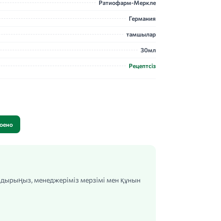
Ратиофарм-Меркле
Германия
тамшылар
30мл
Рецептсіз
оено
алдырыңыз, менеджеріміз мерзімі мен құнын