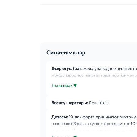
Сипаттамалар
Әсер етуші зат:
международное непатентов
международное непатентованное наименов
Толығырақ ▼
Босату шарттары:
Рецептсіз
Дозасы:
Хилак форте принимают внутрь до
назначают 3 раза в сутки: взрослым: по 40-
на прием. Младенцам рекомендуется испол