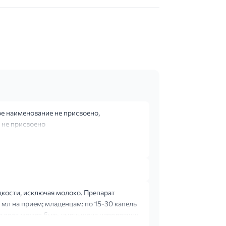
е наименование не присвоено,
 не присвоено
кости, исключая молоко. Препарат
2 мл на прием; младенцам: по 15-30 капель
я доза может быть уменьшена наполовину.