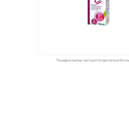
Тауардың сыртқы түрі суреттегіден өзгеше болу