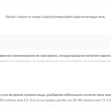
Қазіргі уақытта тауар сіздің қалаңыздағы дәріханаларда жоқ.
анное наименование не присвоено, международное непатентованно
ание не присвоено, международное непатентованное наименование
 или во время приема пищи, разбавляя небольшим количеством жид
60 капель или 2,2-3,3 мл на прием; детям: по 20-40 капель или 1,1-2,
ьзовать препарат во флаконах. После улучшения состояния суточна