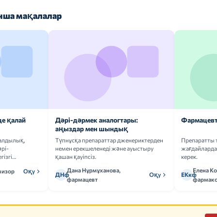
ша мақалалар
де қалай
Дәрі-дәрмек аналогтары:
Фармацевт
аңыздар мен шындық
ғалдылық,
Түпнұсқа препараттар дженериктерден
Препаратты 
рі-
немен ерекшеленеді және ауыстыру
жағдайларда 
гізгі
қашан қауіпсіз.
керек.
Дана Нұрмұханова,
Елена К
визор
Оқу
ДНф
Оқу
ЕКкф
фармацевт
фармако