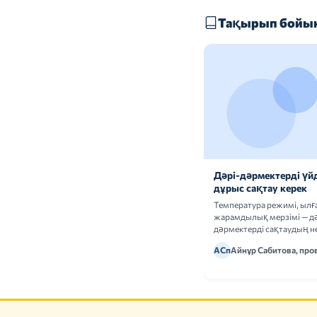
Тақырып бойын
Дәрі-дәрмектерді үй
дұрыс сақтау керек
Температура режимі, ыл
жарамдылық мерзімі — дә
дәрмектерді сақтаудың не
ережелерін талдаймыз.
АСп
Айнұр Сабитова, про