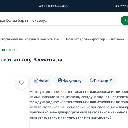
+7 778 497-44-00
+7 777 
епараты для пищеварительной системы
/
Препараты для микрофлоры кишечника
/
тисептики
л сатып алу Алматыда
Нұсқаулық
Негізгі
Пікірлер
12
международное непатентованное наименование не при
наименование не присвоено, международное непатенто
международное непатентованное наименование не пр
непатентованное наименование не присвоено, междуна
присвоено, международное непатентованное наименов
непатентованное наименование не присвоено)