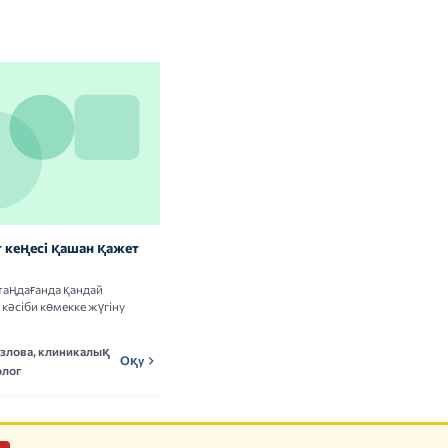
 кеңесі қашан қажет
Витаминдер мен БАҚ: сау
адамдарға керек пе
таңдағанда қандай
Витамин кешендерін қабылдаудың
кәсіби көмекке жүгіну
пайдасы мен тәуекелдері туралы ғылыми
деректерді талдаймыз.
озлова, клиникалық
Мадина Ержанова,
Оқу
МЕн
Оқу
лог
нутрициолог