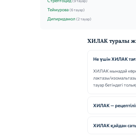
Стрептоцид
(9 тауар)
Теймурова
(6 тауар)
Дипиридамол
(2 тауар)
ХИЛАК туралы жи
Не үшін ХИЛАК та
ХИЛАК мынадай көрсе
лактазы/изомальтазы
тауар бетіндегі тол
ХИЛАК — рецептілі
ХИЛАК қайдан саты