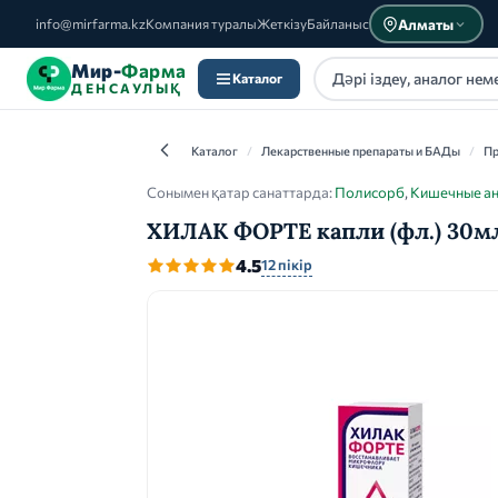
Алматы
info@mirfarma.kz
Компания туралы
Жеткізу
Байланыс
Мир-
Фарма
Каталог
ДЕНСАУЛЫҚ
Каталог
/
Лекарственные препараты и БАДы
/
Пр
Сонымен қатар санаттарда:
Полисорб
,
Кишечные ан
ХИЛАК ФОРТЕ капли (фл.) 30м
Каталог
4.5
12 пікір