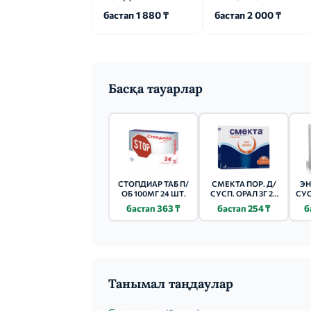
бастап 1 880 ₸
бастап 2 000 ₸
Басқа тауарлар
СТОПДИАР ТАБ П/
СМЕКТА ПОР. Д/
ЭН
ОБ 100МГ 24 ШТ.
СУСП. ОРАЛ 3Г 20
СУС
ШТ. ВАНИЛЬНЫЙ
бастап 363 ₸
бастап 254 ₸
б
Танымал таңдаулар