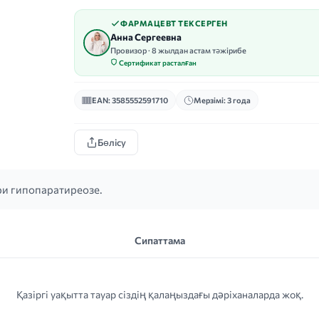
ФАРМАЦЕВТ ТЕКСЕРГЕН
Анна Сергеевна
Провизор · 8 жылдан астам тәжірибе
Сертификат расталған
EAN: 3585552591710
Мерзімі: 3 года
Бөлісу
ри гипопаратиреозе.
Сипаттама
Қазіргі уақытта тауар сіздің қалаңыздағы дәріханаларда жоқ.