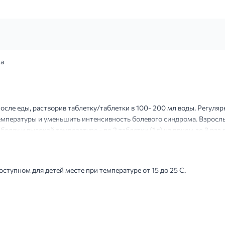
та
сле еды, растворив таблетку/таблетки в 100- 200 мл воды. Регуля
мпературы и уменьшить интенсивность болевого синдрома. Взрослые 
х болях и высокой температуре - по 2 таблетки (1 г) на прием до 3 р
мальная суточная доза не должна ...
оступном для детей месте при температуре от 15 до 25 С.