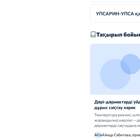
УПСАРИН-УПСА қай
Тақырып бойын
Дәрі-дәрмектерді үй
дұрыс сақтау керек
Температура режимі, ыл
жарамдылық мерзімі — дә
дәрмектерді сақтаудың не
ережелерін талдаймыз.
АСп
Айнұр Сабитова, про