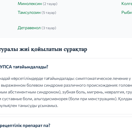
Минолексин
Колге
(2 тауар)
Тамсулозин
Рыби
(5 тауар)
Детравенол
(3 тауар)
уралы жиі қойылатын сұрақтар
УПСА тағайындалады?
ай көрсетілімдерде тағайындалады: симптоматическое лечение у 
 выраженном болевом синдроме различного происхождения: головна
ьным абстинентным синдромом), зубная боль, мигрень, невралгия, г
 суставные боли, альгодисменорея (боли при менструациях). Қолда
қаулықпен танысуды ұсынамыз.
цептілік препарат па?