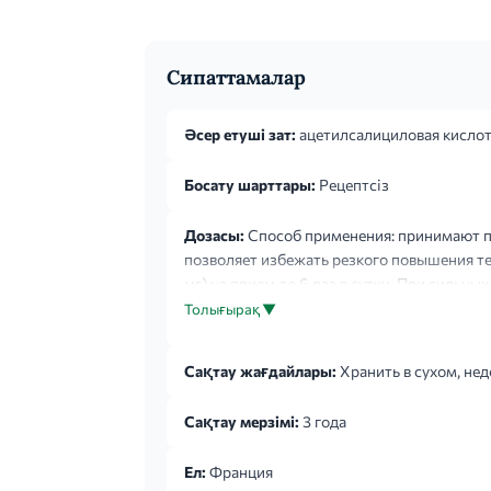
Сипаттамалар
Әсер етуші зат:
ацетилсалициловая кисло
Босату шарттары:
Рецептсіз
Дозасы:
Способ применения: принимают по
позволяет избежать резкого повышения те
мг) на прием до 6 раз в сутки. При сильны
приемами должен составлять 4 часа. Макси
Толығырақ ▼
Сақтау жағдайлары:
Хранить в сухом, нед
Сақтау мерзімі:
3 года
Ел:
Франция