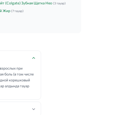
йт (Colgate) Зубная Щетка Нео
(3 тауар)
й Жир
(7 тауар)
взрослых при
я боль (в том числе
рудной корешковый
нар алдында тауар