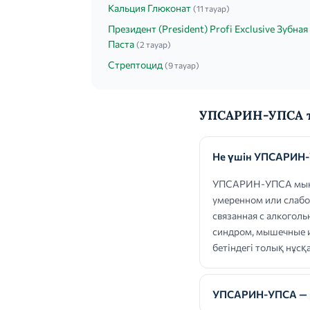
Кальция Глюконат
(11 тауар)
Президент (President) Profi Exclusive Зубная
Паста
(2 тауар)
Стрептоцид
(9 тауар)
УПСАРИН-УПСА т
Не үшін УПСАРИН-
УПСАРИН-УПСА мынад
умеренном или слабо
связанная с алкогол
синдром, мышечные и
бетіндегі толық нұс
УПСАРИН-УПСА — ре