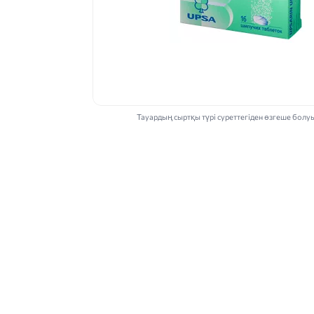
Тауардың сыртқы түрі суреттегіден өзгеше болу