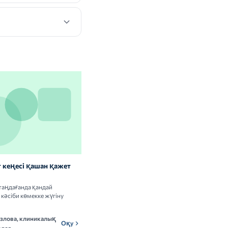
 кеңесі қашан қажет
Витаминдер мен БАҚ: сау
адамдарға керек пе
таңдағанда қандай
Витамин кешендерін қабылдаудың
кәсіби көмекке жүгіну
пайдасы мен тәуекелдері туралы ғылыми
деректерді талдаймыз.
озлова, клиникалық
Мадина Ержанова,
Оқу
МЕн
Оқу
лог
нутрициолог