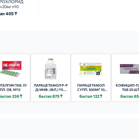
РОХЛОРИД
и 20мг n10
ап 405 ₸
ТАЛГИН ТАБ. П/
ПАРАЦЕТАМОЛ Р-Р
ПАРАЦЕТАМОЛ
КОФИЦИЛ-
ПЛ. ОБ. №12
Д/ИНФ. (ФЛ.) 1% -
СУПП. 500МГ 10
ТАБ 20 ШТ
100МЛ 10 ШТ.
ШТ.
бастап 236 ₸
бастап 875 ₸
бастап 122 ₸
бастап 65