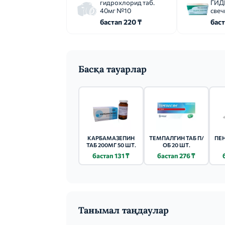
гидрохлорид таб.
ГИД
40мг №10
свеч
бастап 220 ₸
баст
Басқа тауарлар
КАРБАМАЗЕПИН
ТЕМПАЛГИН ТАБ П/
ПЕН
ТАБ 200МГ 50 ШТ.
ОБ 20 ШТ.
бастап 131 ₸
бастап 276 ₸
Танымал таңдаулар