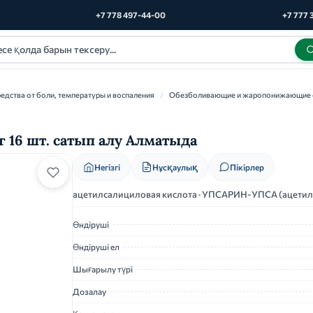
+7 778 497-44-00
+7 777 
едства от боли, температуры и воспаления
/
Обезболивающие и жаропонижающие 
16 шт. сатып алу Алматыда
Нұсқаулық
Негізгі
Пікірлер
ацетилсалициловая кислота · УПСАРИН-УПСА (ацетил
Өндіруші
Өндіруші ел
Шығарылу түрі
Дозалау