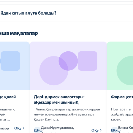
дан сатып алуға болады?
ша мақалалар
де қалай
Дәрі-дәрмек аналогтары:
Фармацевт
аңыздар мен шындық
ғалдылық,
Түпнұсқа препараттар дженериктерден
Препаратты 
рі-
немен ерекшеленеді және ауыстыру
жағдайларда 
гізгі
қашан қауіпсіз.
керек.
Дана Нұрмұханова,
Елена К
визор
Оқу
ДНф
Оқу
ЕКкф
фармацевт
фармако