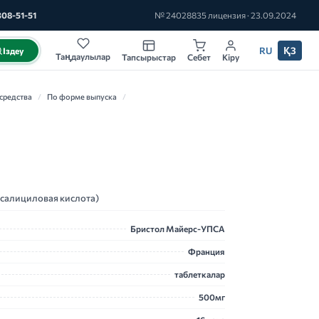
308-51-51
№ 24028835 лицензия · 23.09.2024
RU
ҚЗ
Іздеу
Таңдаулылар
Тапсырыстар
Себет
Кіру
средства
/
По форме выпуска
/
салициловая кислота)
Бристол Майерс-УПСА
Франция
таблеткалар
500мг