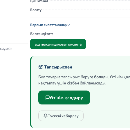
Қаптамада
Босату
Барлық сипаттамалар
Белсенді зат:
ацетилсалициловая кислота
ы мүмкін
📦 Тапсырыспен
Бұл тауарға тапсырыс беруге болады. Өтінім қ
нақтылау үшін сізбен байланысады.
Өтінім қалдыру
Түскені хабарлау