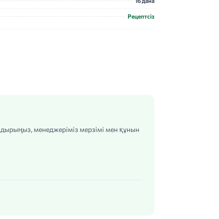
16 дана
Рецептсіз
алдырыңыз, менеджеріміз мерзімі мен құнын