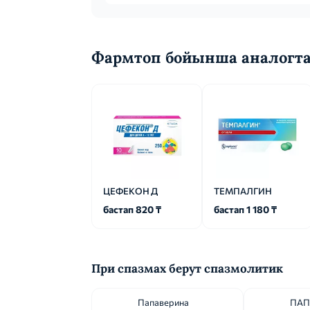
Фармтоп бойынша аналогт
ЦЕФЕКОН Д
ТЕМПАЛГИН
бастап 820 ₸
бастап 1 180 ₸
При спазмах берут спазмолитик
Папаверина
ПАП