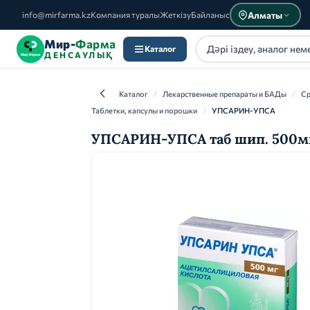
Алматы
info@mirfarma.kz
Компания туралы
Жеткізу
Байланыс
Мир-
Фарма
Каталог
ДЕНСАУЛЫҚ
Каталог
/
Лекарственные препараты и БАДы
/
Ср
Таблетки, капсулы и порошки
/
УПСАРИН-УПСА
УПСАРИН-УПСА таб шип. 500мг 
Каталог