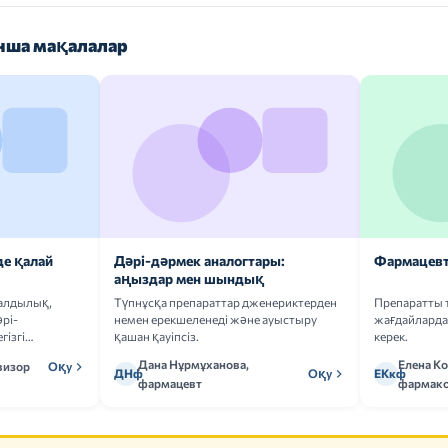
ша мақалалар
де қалай
Дәрі-дәрмек аналогтары:
Фармацевт
аңыздар мен шындық
ғалдылық,
Түпнұсқа препараттар дженериктерден
Препаратты 
рі-
немен ерекшеленеді және ауыстыру
жағдайларда 
гізгі
қашан қауіпсіз.
керек.
Дана Нұрмұханова,
Елена К
визор
Оқу
ДНф
Оқу
ЕКкф
фармацевт
фармако