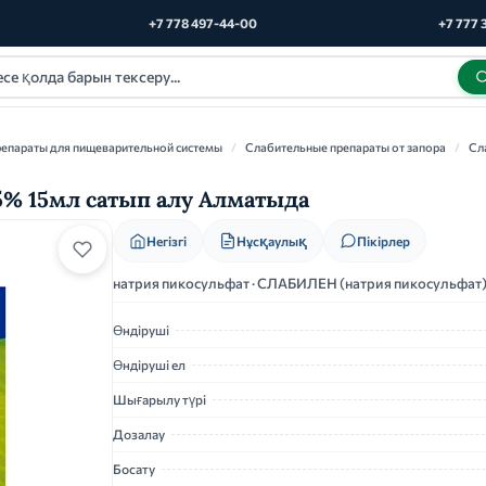
+7 778 497-44-00
+7 777 
епараты для пищеварительной системы
/
Слабительные препараты от запора
/
Сл
5% 15мл сатып алу Алматыда
Нұсқаулық
Негізгі
Пікірлер
натрия пикосульфат · СЛАБИЛЕН (натрия пикосульфат
Өндіруші
Өндіруші ел
Шығарылу түрі
Дозалау
Босату