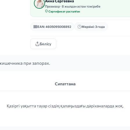
Анна Сергеевна
Провизор · 8 жылдан астам тәжірибе
Сертификат расталған
EAN: 4605095008892
Мерзімі: 3 года
Бөлісу
кишечника при запорах.
Сипаттама
Қазіргі уақытта тауар сіздің қалаңыздағы дәріханаларда жоқ.