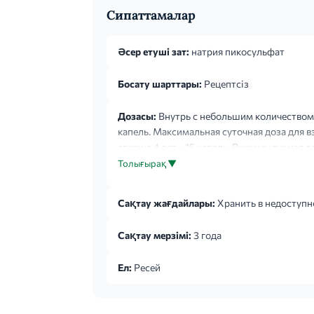
Сипаттамалар
Әсер етуші зат:
натрия пикосульфат
Босату шарттары:
Рецептсіз
Дозасы:
Внутрь с небольшим количеством во
капель. Максимальная суточная доза для вз
старше 4 лет - 15 капель. Рекомендуемая д
препарата (0,5 мг натрия пикосульфата) на 2
Толығырақ ▼
Сақтау жағдайлары:
Хранить в недоступно
Сақтау мерзімі:
3 года
Ел:
Ресей