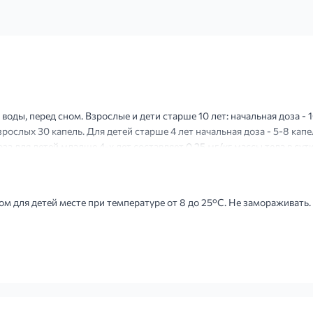
ды, перед сном. Взрослые и дети старше 10 лет: начальная доза - 1
рослых 30 капель. Для детей старше 4 лет начальная доза - 5-8 кап
оза для детей младше 4-х лет составляет 0,25 мг/кг массы тела в сут
 кг массы тела в сутки. Ч...
м для детей месте при температуре от 8 до 25°С. Не замораживать.