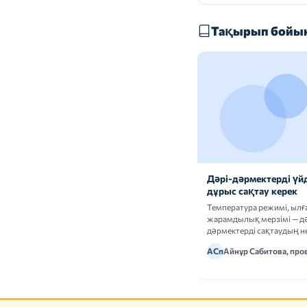
Тақырып бойын
Дәрі-дәрмектерді үй
дұрыс сақтау керек
Температура режимі, ыл
жарамдылық мерзімі — дә
дәрмектерді сақтаудың не
ережелерін талдаймыз.
АСп
Айнұр Сабитова, про