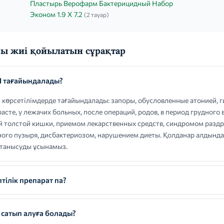
Пластырь Верофарм Бактерицидный Набор
Эконом 1.9 X 7.2
(2 тауар)
ы жиі қойылатын сұрақтар
 тағайындалады?
рсетілімдерде тағайындалады: запоры, обусловленные атонией, г
асте, у лежачих больных, после операций, родов, в период грудного
й толстой кишки, приемом лекарственных средств, синдромом разд
ого пузыря, дисбактериозом, нарушением диеты. Қолданар алдында 
 танысуды ұсынамыз.
ілік препарат па?
сатып алуға болады?