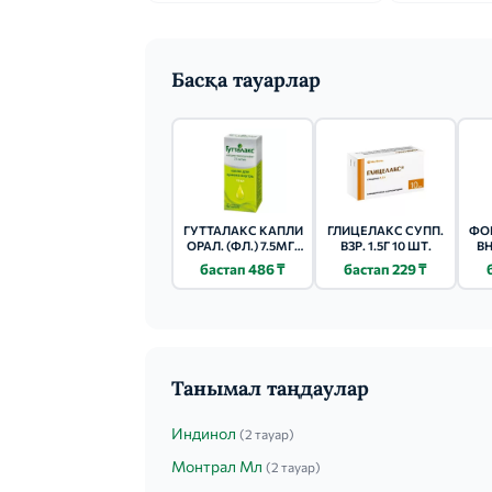
Басқа тауарлар
ГУТТАЛАКС КАПЛИ
ГЛИЦЕЛАКС СУПП.
ФОР
ОРАЛ. (ФЛ.) 7.5МГ/
ВЗР. 1.5Г 10 ШТ.
ВН
МЛ 15МЛ
бастап 486 ₸
бастап 229 ₸
Танымал таңдаулар
Индинол
(2 тауар)
Монтрал Мл
(2 тауар)