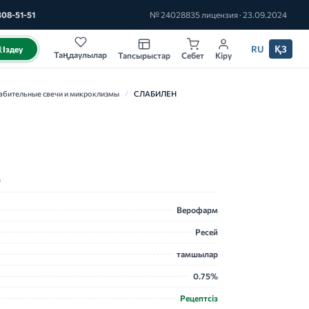
308-51-51
№ 24028835 лицензия · 23.09.2024
RU
ҚЗ
Іздеу
Таңдаулылар
Тапсырыстар
Себет
Кіру
абительные свечи и микроклизмы
/
СЛАБИЛЕН
)
Верофарм
Ресей
тамшылар
0.75%
Рецептсіз