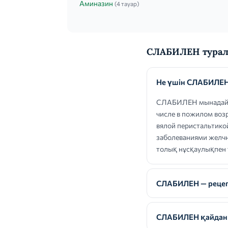
Аминазин
(4 тауар)
СЛАБИЛЕН турал
Не үшін СЛАБИЛЕН
СЛАБИЛЕН мынадай кө
числе в пожилом возр
вялой перистальтико
заболеваниями желчн
толық нұсқаулықпен
СЛАБИЛЕН — рецепт
СЛАБИЛЕН қайдан 