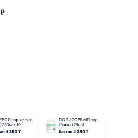
ар
РОЛ пор. д/сусп.
ПОЛИСОРБ МП пор.
.) 250мг n10
(банка) 25г n1
ап 4 360 ₸
бастап 4 380 ₸