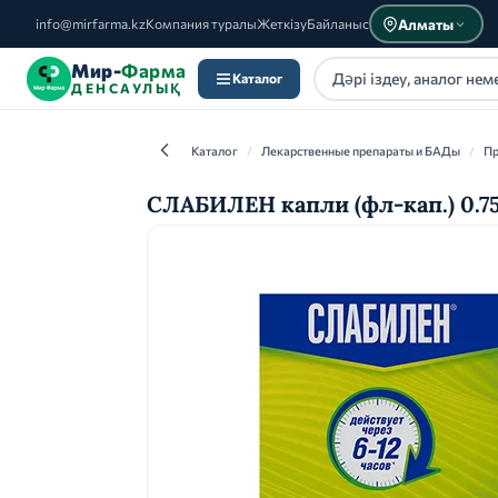
Алматы
info@mirfarma.kz
Компания туралы
Жеткізу
Байланыс
Мир-
Фарма
Каталог
ДЕНСАУЛЫҚ
Каталог
/
Лекарственные препараты и БАДы
/
Пр
СЛАБИЛЕН капли (фл-кап.) 0.7
Каталог