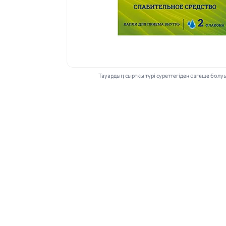
Тауардың сыртқы түрі суреттегіден өзгеше болу