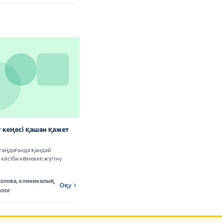
 кеңесі қашан қажет
Витаминдер мен БАҚ: сау
адамдарға керек пе
таңдағанда қандай
Витамин кешендерін қабылдаудың
кәсіби көмекке жүгіну
пайдасы мен тәуекелдері туралы ғылыми
деректерді талдаймыз.
озлова, клиникалық
Мадина Ержанова,
Оқу
МЕн
Оқу
лог
нутрициолог