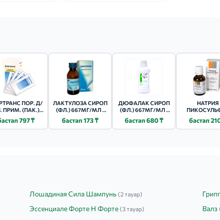
ТРАНС ПОР. Д/
ЛАКТУЛОЗА СИРОП
ДЮФАЛАК СИРОП
НАТРИЯ
. ПРИМ. (ПАК.)
(ФЛ.) 667МГ/МЛ -
(ФЛ.) 667МГ/МЛ -
ПИКОСУЛЬ
64Г 4 ШТ.
100МЛ 1 ШТ.
500МЛ 1 ШТ.
КАПЛИ ОРАЛ. 
бастап 797 ₸
бастап 173 ₸
бастап 680 ₸
бастап 21
7.5МГ/МЛ 1
Лошадиная Сила Шампунь
Грип
(2 тауар)
Эссенциале Форте Н Форте
Валз
(3 тауар)