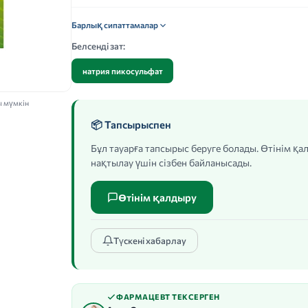
Барлық сипаттамалар
Белсенді зат:
натрия пикосульфат
ы мүмкін
📦 Тапсырыспен
Бұл тауарға тапсырыс беруге болады. Өтінім қ
нақтылау үшін сізбен байланысады.
Өтінім қалдыру
Түскені хабарлау
ФАРМАЦЕВТ ТЕКСЕРГЕН