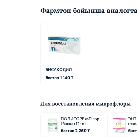
Фармтоп бойынша аналогт
БИСАКОДИЛ
бастап 1 140 ₸
Для восстановления микрофлоры
ПОЛИСОРБ МП пор.
ЭНТЕ
(банка) 12г n1
(пак
бастап 2 260 ₸
баст