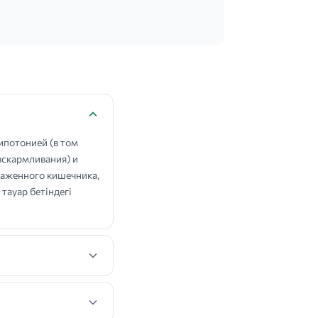
ипотонией (в том
 вскармливания) и
раженного кишечника,
тауар бетіндегі