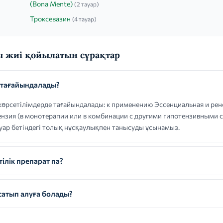
(Bona Mente)
(2 тауар)
Троксевазин
(4 тауар)
 жиі қойылатын сұрақтар
тағайындалады?
сетілімдерде тағайындалады: к применению Эссенциальная и рен
ензия (в монотерапии или в комбинации с другими гипотензивными с
уар бетіндегі толық нұсқаулықпен танысуды ұсынамыз.
лік препарат па?
атып алуға болады?