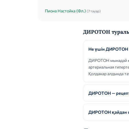
Пиона Настойка (Фл.)
(7 тауар)
ДИРОТОН туралы
Не үшін ДИРОТОН 
ДИРОТОН мынадай көр
артериальная гиперт
Қолданар алдында та
ДИРОТОН — рецепті
ДИРОТОН қайдан с