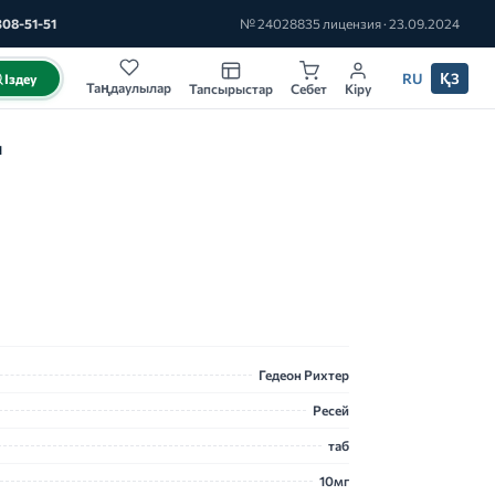
308-51-51
№ 24028835 лицензия · 23.09.2024
RU
ҚЗ
Іздеу
Таңдаулылар
Тапсырыстар
Себет
Кіру
Н
Гедеон Рихтер
Ресей
таб
10мг