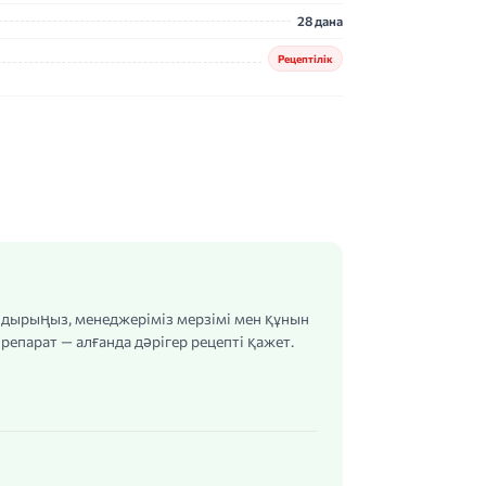
28 дана
Рецептілік
алдырыңыз, менеджеріміз мерзімі мен құнын
репарат — алғанда дәрігер рецепті қажет.