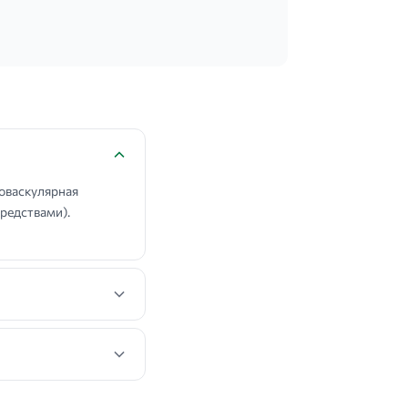
оваскулярная
редствами).