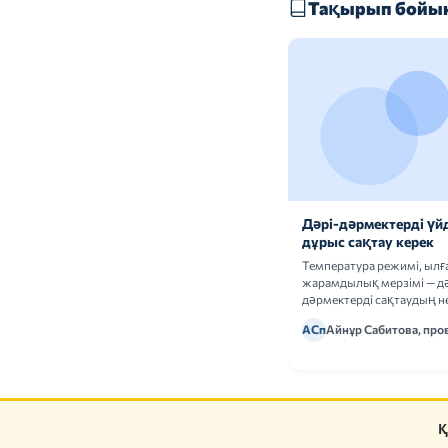
Тақырып бойын
Дәрі-дәрмектерді үй
дұрыс сақтау керек
Температура режимі, ыл
жарамдылық мерзімі — дә
дәрмектерді сақтаудың не
ережелерін талдаймыз.
АСп
Айнұр Сабитова, про
Қ