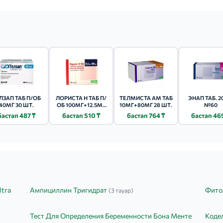
циентов с сахарным диабетом 2 типа). При нарушении функции почек 
ше).У пациентов пожилого возраста (старше 65 лет) препарат следу
ЛЗАП ТАБ П/ОБ
ЛОРИСТА Н ТАБ П/
ТЕЛМИСТА АМ ТАБ
ЭНАП ТАБ. 
40МГ 30 ШТ.
ОБ 100МГ+12.5МГ
10МГ+80МГ 28 ШТ.
№60
30 ШТ.
бастап 487 ₸
бастап 510 ₸
бастап 764 ₸
бастап 46
ltra
Ампициллин Тригидрат
Фито
(3 тауар)
Тест Для Определения Беременности Бона Менте
Коде