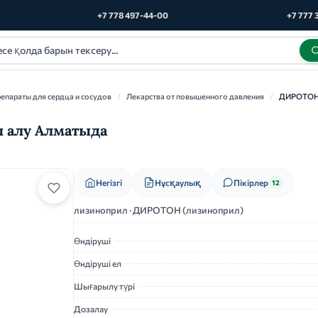
+7 778 497-44-00
+7 777 
епараты для сердца и сосудов
/
Лекарства от повышенного давления
/
ДИРОТО
п алу Алматыда
Нұсқаулық
Негізгі
Пікірлер
12
лизиноприл · ДИРОТОН (лизиноприл)
Өндіруші
Өндіруші ел
Шығарылу түрі
Дозалау