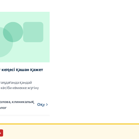
 кеңесі қашан қажет
Витаминдер мен БАҚ: сау
адамдарға керек пе
таңдағанда қандай
Витамин кешендерін қабылдаудың
кәсіби көмекке жүгіну
пайдасы мен тәуекелдері туралы ғылыми
деректерді талдаймыз.
озлова, клиникалық
Мадина Ержанова,
Оқу
МЕн
Оқу
лог
нутрициолог
+