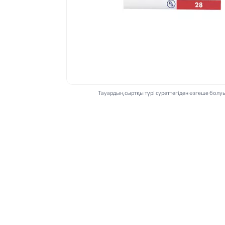
Тауардың сыртқы түрі суреттегіден өзгеше болу