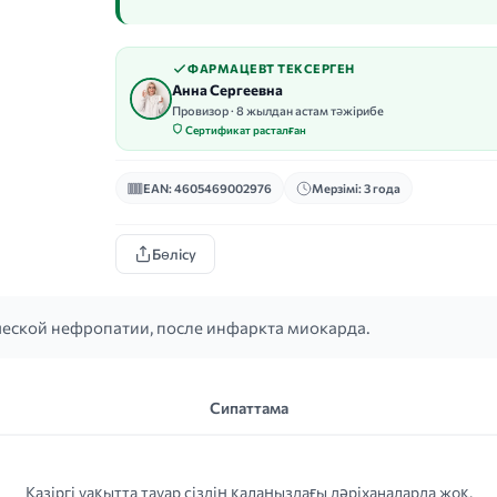
ФАРМАЦЕВТ ТЕКСЕРГЕН
Анна Сергеевна
Провизор · 8 жылдан астам тәжірибе
Сертификат расталған
EAN: 4605469002976
Мерзімі: 3 года
Бөлісу
ческой нефропатии, после инфаркта миокарда.
Сипаттама
Қазіргі уақытта тауар сіздің қалаңыздағы дәріханаларда жоқ.