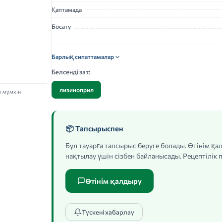
Қаптамада
Босату
Барлық сипаттамалар
Белсенді зат:
лизиноприл
ы мүмкін
📦 Тапсырыспен
Бұл тауарға тапсырыс беруге болады. Өтінім қ
нақтылау үшін сізбен байланысады. Рецептілік п
Өтінім қалдыру
Түскені хабарлау