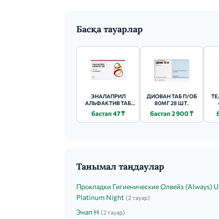
ниже 90 мм. рт.ст. в положении сидя у па
определяется в зависимости от КК (см. вы
Басқа тауарлар
ЭНАЛАПРИЛ
ДИОВАН ТАБ П/ОБ
ТЕ
АЛЬФАКТИВ ТАБ
80МГ 28 ШТ.
10МГ 20 ШТ.
бастап 47 ₸
бастап 2 900 ₸
Танымал таңдаулар
Прокладки Гигиенические Олвейз (Always) U
Platinum Night
(2 тауар)
Энап H
(2 тауар)