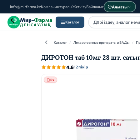
Алматы
info@mirfarma.kz
Компания туралы
Жеткізу
Байланыс
Мир-
Фарма
Каталог
ДЕНСАУЛЫҚ
Каталог
/
Лекарственные препараты и БАДы
/
Пр
ДИРОТОН таб 10мг 28 шт. саты
4.6
12 пікір
Каталог
Rx