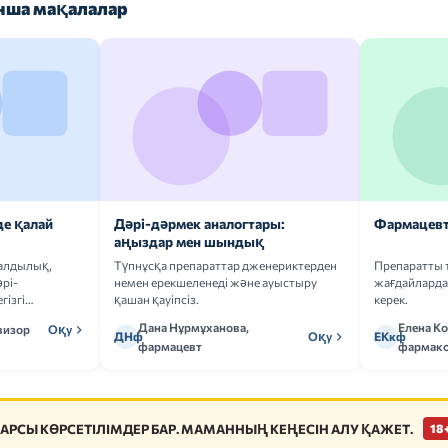
ша мақалалар
де қалай
Дәрі-дәрмек аналогтары:
Фармацевт
аңыздар мен шындық
ғалдылық,
Түпнұсқа препараттар дженериктерден
Препаратты 
рі-
немен ерекшеленеді және ауыстыру
жағдайларда 
гізгі
қашан қауіпсіз.
керек.
Дана Нұрмұханова,
Елена К
визор
Оқу
ДНф
Оқу
ЕКкф
фармацевт
фармако
АРСЫ КӨРСЕТІЛІМДЕР БАР. МАМАННЫҢ КЕҢЕСІН АЛУ ҚАЖЕТ.
18