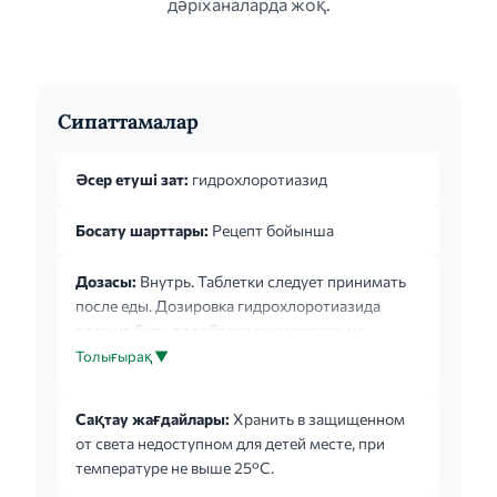
дәріханаларда жоқ.
Сипаттамалар
Әсер етуші зат:
гидрохлоротиазид
Босату шарттары:
Рецепт бойынша
Дозасы:
Внутрь. Таблетки следует принимать
после еды. Дозировка гидрохлоротиазида
должна быть подобрана индивидуально.
Рекомендуется прием препарата в
Толығырақ ▼
минимальной эффективной дозе. Для
обеспечения указанных режимов дозирования
Сақтау жағдайлары:
Хранить в защищенном
при необходимости применения
от света недоступном для детей месте, при
гидрохлоротиазида в разовой дозе 12,5 мг
температуре не выше 25°С.
следует назначать препараты других