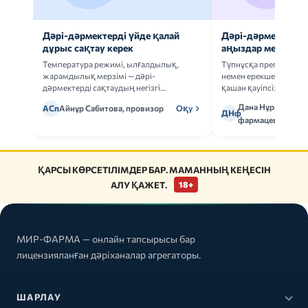
Дәрі-дәрмектерді үйде қалай
Дәрі-дәрмек анал
дұрыс сақтау керек
аңыздар мен шын
Температура режимі, ылғалдылық,
Түпнұсқа препаратта
жарамдылық мерзімі — дәрі-
немен ерекшеленеді 
дәрмектерді сақтаудың негізгі
қашан қауіпсіз.
ережелерін талдаймыз.
Дана Нұрмұханов
АСп
Айнұр Сабитова, провизор
Оқу
ДНф
фармацевт
ҚАРСЫ КӨРСЕТІЛІМДЕР БАР. МАМАННЫҢ КЕҢЕСІН
АЛУ ҚАЖЕТ.
18+
МИР-ФАРМА — онлайн тапсырысы бар
лицензияланған дәріханалар агрегаторы.
ШАРЛАУ