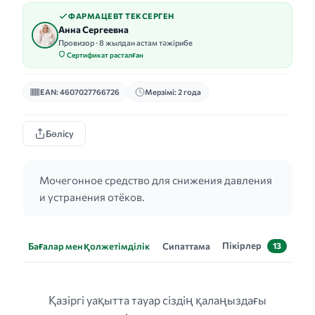
ФАРМАЦЕВТ ТЕКСЕРГЕН
Анна Сергеевна
Провизор · 8 жылдан астам тәжірибе
Сертификат расталған
EAN: 4607027766726
Мерзімі: 2 года
Бөлісу
Мочегонное средство для снижения давления
и устранения отёков.
Пікірлер
Бағалар мен қолжетімділік
Сипаттама
13
Қазіргі уақытта тауар сіздің қалаңыздағы