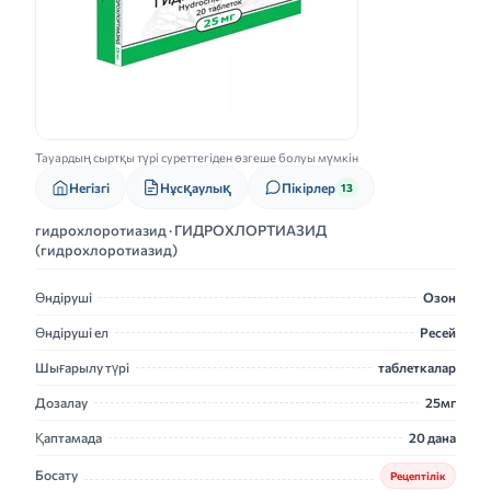
Тауардың сыртқы түрі суреттегіден өзгеше болуы мүмкін
Нұсқаулық
Негізгі
Пікірлер
13
гидрохлоротиазид · ГИДРОХЛОРТИАЗИД
(гидрохлоротиазид)
Өндіруші
Озон
Өндіруші ел
Ресей
Шығарылу түрі
таблеткалар
Дозалау
25мг
Қаптамада
20 дана
Босату
Рецептілік