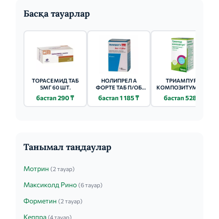
Басқа тауарлар
ТОРАСЕМИД ТАБ
НОЛИПРЕЛ А
ТРИАМПУР-
5МГ 60 ШТ.
ФОРТЕ ТАБ П/ОБ
КОМПОЗИТУМ ТАБ
5МГ+1.25МГ 30 ШТ.
50 ШТ.
бастап 290 ₸
бастап 1 185 ₸
бастап 528 ₸
Танымал таңдаулар
Мотрин
(2 тауар)
Максиколд Рино
(6 тауар)
Форметин
(2 тауар)
Кеппра
(4 тауар)