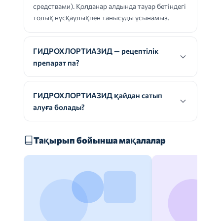
средствами). Қолданар алдында тауар бетіндегі
толық нұсқаулықпен танысуды ұсынамыз.
ГИДРОХЛОРТИАЗИД — рецептілік
препарат па?
ГИДРОХЛОРТИАЗИД қайдан сатып
алуға болады?
Тақырып бойынша мақалалар