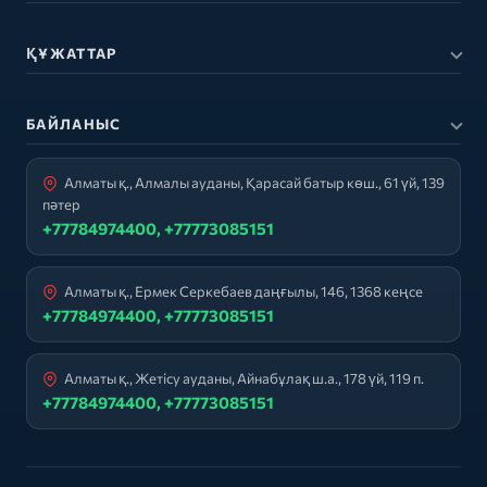
ҚҰЖАТТАР
БАЙЛАНЫС
Алматы қ., Алмалы ауданы, Қарасай батыр көш., 61 үй, 139
пәтер
+77784974400, +77773085151
Алматы қ., Ермек Серкебаев даңғылы, 146, 1368 кеңсе
+77784974400, +77773085151
Алматы қ., Жетісу ауданы, Айнабұлақ ш.а., 178 үй, 119 п.
+77784974400, +77773085151