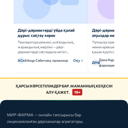
Дәрі-дәрмектерді үйде қалай
Дәрі-дәрмек анал
дұрыс сақтау керек
аңыздар мен шын
Температура режимі, ылғалдылық,
Түпнұсқа препаратта
жарамдылық мерзімі — дәрі-
немен ерекшеленеді 
дәрмектерді сақтаудың негізгі
қашан қауіпсіз.
ережелерін талдаймыз.
Дана Нұрмұханов
АСп
Айнұр Сабитова, провизор
Оқу
ДНф
фармацевт
ҚАРСЫ КӨРСЕТІЛІМДЕР БАР. МАМАННЫҢ КЕҢЕСІН
АЛУ ҚАЖЕТ.
18+
МИР-ФАРМА — онлайн тапсырысы бар
лицензияланған дәріханалар агрегаторы.