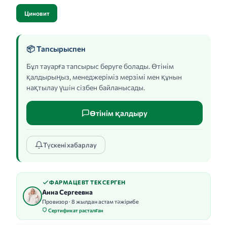
Циновит
📦 Тапсырыспен
Бұл тауарға тапсырыс беруге болады. Өтінім
қалдырыңыз, менеджеріміз мерзімі мен құнын
нақтылау үшін сізбен байланысады.
Өтінім қалдыру
Түскені хабарлау
ФАРМАЦЕВТ ТЕКСЕРГЕН
Анна Сергеевна
Провизор · 8 жылдан астам тәжірибе
Сертификат расталған