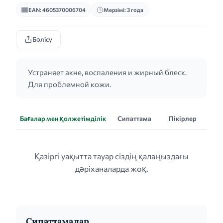
EAN: 4605370006704
Мерзімі: 3 года
Бөлісу
Устраняет акне, воспаления и жирный блеск.
Для проблемной кожи.
Бағалар мен қолжетімділік
Сипаттама
Пікірлер
Қазіргі уақытта тауар сіздің қалаңыздағы
дәріханаларда жоқ.
Сипаттамалар