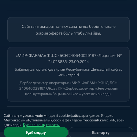
Сайттағы ақпарат танысу сипатында берілген және
жария оферта болып табылмайды.
«МИР-ФАРМА» ЖШС · БСН 240640029187 · Лицензия №
24028835 · 23.09.2024
Бақылаушы орган:
Қазақстан Республикасы Денсаулық сақтау
министрлігі
Дербес деректер операторы: «МИР-ФАРМА» ЖШС, БСН
240640029187. Өңдеу ҚР «Дербес деректер және оларды
қорғау туралы» Заңына сәйкес жүзеге асырылады.
2026 © "МИР-ФАРМА"
Сайттың жұмысы үшін міндетті cookie файлдары қажет. Яндекс
Метрикасының талдамалық cookie файлдары тек сіздің келісіміңізбен
Саясат
|
Оферта
|
Лицензиялар
қосылады.
Құпиялылық саясаты
Қабылдау
Бас тарту