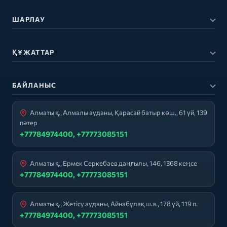
ШАРЛАУ
ҚҰЖАТТАР
БАЙЛАНЫС
Алматы қ., Алмалы ауданы, Қарасай батыр көш., 61 үй, 139
пәтер
+77784974400, +77773085151
Алматы қ., Ермек Серкебаев даңғылы, 146, 1368 кеңсе
+77784974400, +77773085151
Алматы қ., Жетісу ауданы, Айнабұлақ ш.а., 178 үй, 119 п.
+77784974400, +77773085151