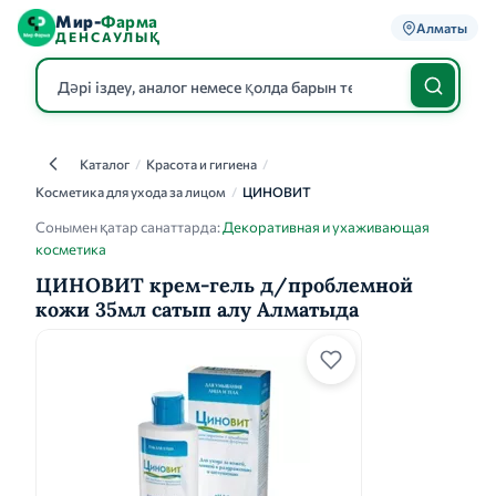
Мир-
Фарма
Алматы
ДЕНСАУЛЫҚ
Каталог
/
Красота и гигиена
/
Каталог
Косметика для ухода за лицом
/
ЦИНОВИТ
Сонымен қатар санаттарда:
Декоративная и ухаживающая
косметика
ЦИНОВИТ крем-гель д/проблемной
кожи 35мл сатып алу Алматыда