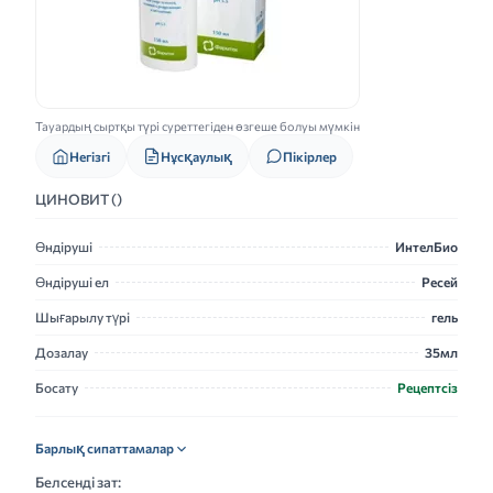
Тауардың сыртқы түрі суреттегіден өзгеше болуы мүмкін
Нұсқаулық
Негізгі
Пікірлер
ЦИНОВИТ ()
Өндіруші
ИнтелБио
Өндіруші ел
Ресей
Шығарылу түрі
гель
Дозалау
35мл
Босату
Рецептсіз
Барлық сипаттамалар
Белсенді зат: