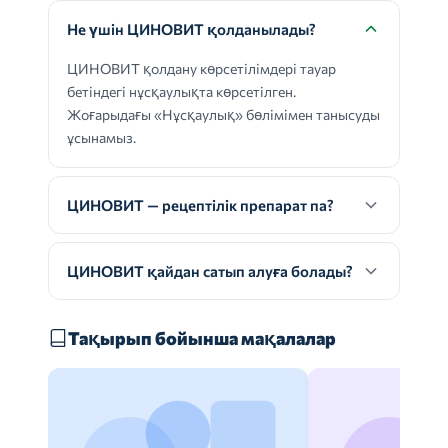
Не үшін ЦИНОВИТ қолданылады?
ЦИНОВИТ қолдану көрсетілімдері тауар
бетіндегі нұсқаулықта көрсетілген.
Жоғарыдағы «Нұсқаулық» бөлімімен танысуды
ұсынамыз.
ЦИНОВИТ — рецептілік препарат па?
ЦИНОВИТ қайдан сатып алуға болады?
Тақырып бойынша мақалалар