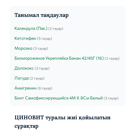
Танымал таңдаулар
Календула (Пак.)
(2 тауар)
Кетотифен
(5 тауар)
Морозко
(3 тауар)
Биомороженое Укрепляйка Банан 42/45Г (16)
(2 тауар)
Долококс
(3 тауар)
Латуда
(2 тауар)
Амигренин
(6 тауар)
Бинт Самофиксирующийся 4М Х 8См Белый
(3 тауар)
ЦИНОВИТ туралы жиі қойылатын
сұрақтар