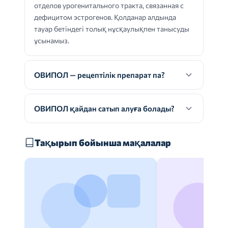
отделов урогенитального тракта, связанная с
дефицитом эстрогенов. Қолданар алдында
тауар бетіндегі толық нұсқаулықпен танысуды
ұсынамыз.
ОВИПОЛ — рецептілік препарат па?
ОВИПОЛ қайдан сатып алуға болады?
Тақырып бойынша мақалалар