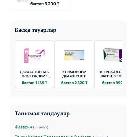
бастап 3 290 ₸
Басқа тауарлар
ДЮФАСТОН ТАБ.
КЛИМОНОРМ
ЭСТРОКАД СУПП.
П/ПЛ. ОБ. 10МГ
ДРАЖЕ 21 ШТ.
ВАГИН. 0.5МГ 10
№28
ШТ.
бастап 1 139 ₸
бастап 2 320 ₸
бастап 990 ₸
Танымал таңдаулар
Феварин
(3 тауар)
Трусы Канпол Послеродовые Однораз.