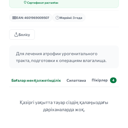
Сертификат расталған
EAN: 4601969009507
Мерзімі: 3 года
Бөлісу
Для лечения атрофии урогенитального
тракта, подготовки к операциям влагалища.
Пікірлер
Бағалар мен қолжетімділік
Сипаттама
4
Қазіргі уақытта тауар сіздің қалаңыздағы
дәріханаларда жоқ.