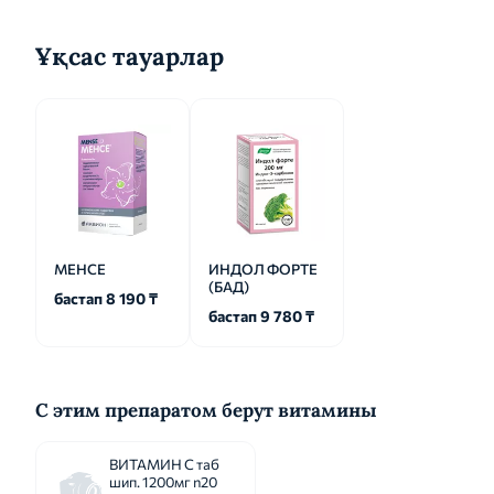
перед взятием следующ...
Ұқсас тауарлар
МЕНСЕ
ИНДОЛ ФОРТЕ
(БАД)
бастап 8 190 ₸
бастап 9 780 ₸
С этим препаратом берут витамины
ВИТАМИН С таб
шип. 1200мг n20