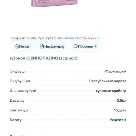
Тауардың сыртқы түрі суреттегіден өзгеше болуы мүмкін
Нұсқаулық
Негізгі
Пікірлер
4
эстриол · ОВИПОЛ КЛИО (эстриол)
Өндіруші
Фармаприм
Өндіруші ел
Республика Молдова
Шығарылу түрі
суппозиторийлер
Дозалау
0.5мг
Қаптамада
15 дана
Босату
Рецептсіз