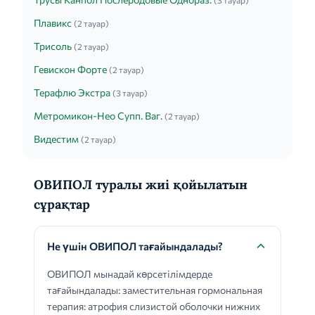
(3 тауар)
Плавикс
(2 тауар)
Трисоль
(2 тауар)
Гевискон Форте
(2 тауар)
Терафлю Экстра
(3 тауар)
Метромикон-Нео Супп. Ваг.
(2 тауар)
Видестим
(2 тауар)
ОВИПОЛ туралы жиі қойылатын
сұрақтар
Не үшін ОВИПОЛ тағайындалады?
ОВИПОЛ мынадай көрсетілімдерде
тағайындалады: заместительная гормональная
терапия: атрофия слизистой оболочки нижних