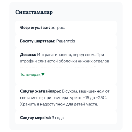
Сипаттамалар
Әсер етуші зат:
эстриол
Босату шарттары:
Рецептсіз
Дозасы:
Интравагинально, перед сном. При
атрофии слизистой оболочки нижних отделов
урогенитального тракта назначают по 1
суппозиторию (0,5мг) ежедневно в первые 2-3
Толығырақ ▼
недели, затем постепенно снижают дозу,
основываясь на симптоматике, 1 суппозиторий
Сақтау жағдайлары:
В сухом, защищенном от
(0,5мг) 2 раза в неделю. Пред- и
света месте, при температуре от +15 до +25C.
послеоперационная терапия у женщин в
Хранить в недоступном для детей месте.
постменопаузе – по 1 суппозиторию (0,5мг) в
течение 2 недель до или после операции. В
Сақтау мерзімі:
3 года
качестве диагностического средства - 1
суппозиторий через день в течение недели