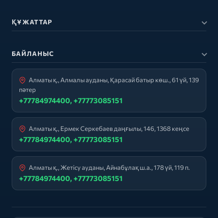
ҚҰЖАТТАР
БАЙЛАНЫС
Алматы қ., Алмалы ауданы, Қарасай батыр көш., 61 үй, 139
пәтер
+77784974400, +77773085151
Алматы қ., Ермек Серкебаев даңғылы, 146, 1368 кеңсе
+77784974400, +77773085151
Алматы қ., Жетісу ауданы, Айнабұлақ ш.а., 178 үй, 119 п.
+77784974400, +77773085151