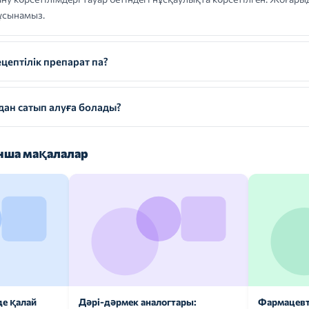
ұсынамыз.
птілік препарат па?
н сатып алуға болады?
ша мақалалар
де қалай
Дәрі-дәрмек аналогтары:
Фармацевт