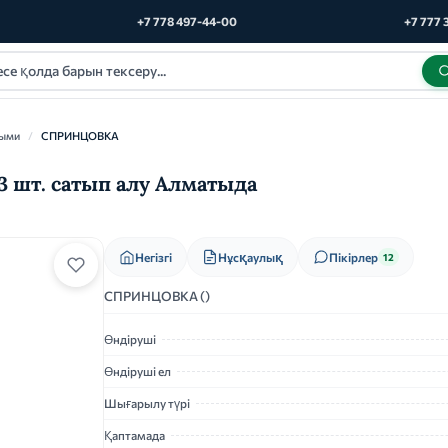
+7 778 497-44-00
+7 777 
ными
/
СПРИНЦОВКА
 шт. сатып алу Алматыда
Нұсқаулық
Негізгі
Пікірлер
12
СПРИНЦОВКА ()
Өндіруші
Өндіруші ел
Шығарылу түрі
Қаптамада