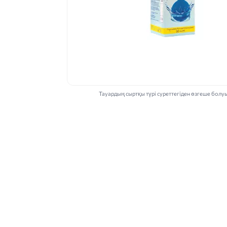
Тауардың сыртқы түрі суреттегіден өзгеше болу