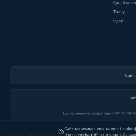
Қалай тапс
Төлеу
Іздеу
Сайтт
«М
Дербес деректер операторы: «МИР-ФАРМА
Сайттың жұмысы үшін міндетті cookie
2026 © "МИР-ФАРМА"
сіздің келісіміңізбен қосылады.
Құпиял