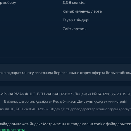
ырыс беру
ДДӨ келісімі
Құқық иеленушілерге
Тауар тізімдері
Сайт картасы
ағы ақпарат танысу сипатында берілген және жария оферта болып табыл
ИР-ФАРМА» ЖШС · БСН 240640029187 · Лицензия № 24028835 · 23.09.2
Бақылаушы орган:
Қазақстан Республикасы Денсаулық сақтау министрлігі
» ЖШС, БСН 240640029187. Өңдеу ҚР «Дербес деректер және оларды қорғау т
 файлдары қажет. Яндекс Метрикасының талдамалық cookie файлдары тек
ылық саясаты