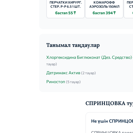
ПЕРЧАТКИ ХИРУРГ.
КОМАРОФФ
ПЕР
СТЕР. Р-Р 6.5 1 ШТ.
АЭРОЗОЛЬ 150МЛ
СТ
бастап 55 ₸
бастап 394 ₸
Танымал таңдаулар
Хлоргексидина Биглюконат (Дез. Средство)
тауар)
Детримакс Актив
(2 тауар)
Риностоп
(5 тауар)
СПРИНЦОВКА тур
Не үшін СПРИНЦО
СПРИНЦОВКА қолдану 