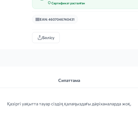
Сертификат расталған
EAN: 4607046740431
Бөлісу
Сипаттама
Қазіргі уақытта тауар сіздің қалаңыздағы дәріханаларда жоқ.