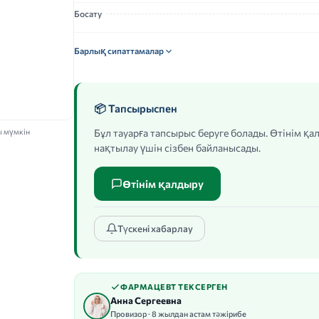
Босату
Барлық сипаттамалар
📦 Тапсырыспен
ы мүмкін
Бұл тауарға тапсырыс беруге болады. Өтінім қ
нақтылау үшін сізбен байланысады.
Өтінім қалдыру
Түскені хабарлау
ФАРМАЦЕВТ ТЕКСЕРГЕН
Анна Сергеевна
Провизор · 8 жылдан астам тәжірибе