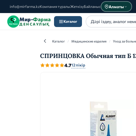
Алматы
info@mirfarma.kz
Компания туралы
Жеткізу
Байланыс
Мир-
Фарма
Каталог
ДЕНСАУЛЫҚ
Каталог
/
Медицинские изделия
/
Уход за боль
СПРИНЦОВКА Обычная тип Б 13
4.7
12 пікір
Каталог