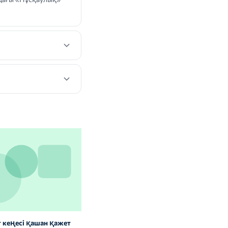
 кеңесі қашан қажет
Витаминдер мен БАҚ: сау