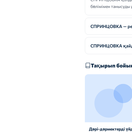
бөлімімен танысуды 
СПРИНЦОВКА — реце
СПРИНЦОВКА қайда
Тақырып бойын
Дәрі-дәрмектерді үй