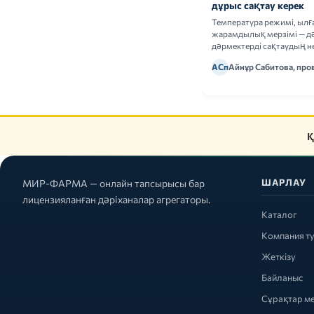
дұрыс сақтау керек
Температура режимі, ыл
жарамдылық мерзімі — дә
дәрмектерді сақтаудың не
ережелерін талдаймыз.
АСп
Айнұр Сабитова, про
Қ
ШАРЛАУ
МИР-ФАРМА — онлайн тапсырысы бар
лицензияланған дәріханалар агрегаторы.
Каталог
Компания т
Жеткізу
Байланыс
Сұрақтар м