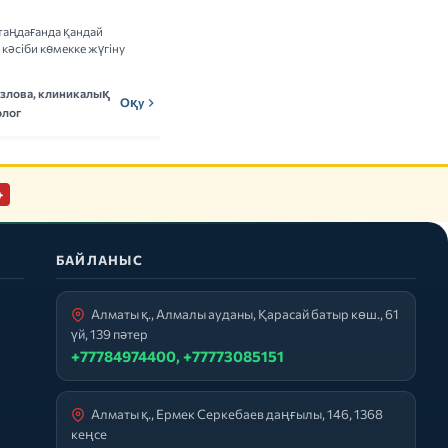
адамдарға керек пе
таңдағанда қандай
Витамин кешендерін қабылдаудың
кәсіби көмекке жүгіну
пайдасы мен тәуекелдері туралы ғылыми
деректерді талдаймыз.
озлова, клиникалық
Мадина Ержанова,
Оқу
МЕн
Оқу
лог
нутрициолог
+
БАЙЛАНЫС
Алматы қ., Алмалы ауданы, Қарасай батыр көш., 61
үй, 139 пәтер
+77784974400, +77773085151
Алматы қ., Ермек Серкебаев даңғылы, 146, 1368
кеңсе