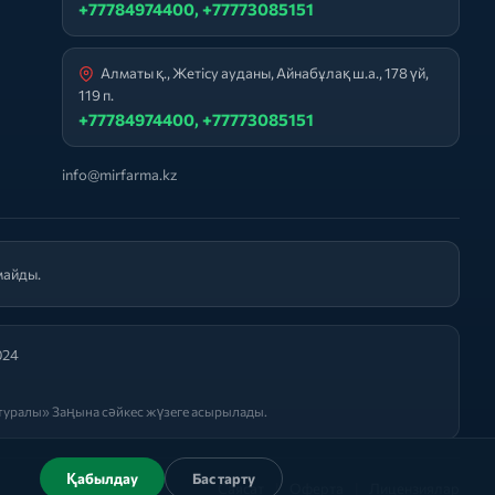
+77784974400, +77773085151
Алматы қ., Жетісу ауданы, Айнабұлақ ш.а., 178 үй,
119 п.
+77784974400, +77773085151
info@mirfarma.kz
майды.
024
уралы» Заңына сәйкес жүзеге асырылады.
Қабылдау
Бас тарту
Саясат
|
Оферта
|
Лицензиялар