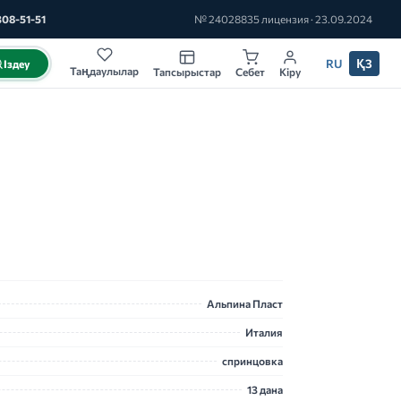
308-51-51
№ 24028835 лицензия · 23.09.2024
RU
ҚЗ
Іздеу
Таңдаулылар
Тапсырыстар
Себет
Кіру
Альпина Пласт
Италия
спринцовка
13 дана