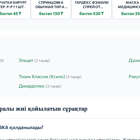
ЧАТКИ ХИРУРГ.
СПРИНЦОВКА
ГАРДЕКС ФЭМИЛИ
МАСКА
ЕР. Р-Р 7 1 ШТ.
ОБЫЧНАЯ ТИП А 3
СПРЕЙ ОТ
МЕДИЦИНС
ШТ. 27МЛ
КОМАРОВ СПРЕЙ
3Х-СЛОЙНАЯ 
бастап 45 ₸
бастап 130 ₸
бастап 520 ₸
бастап 35
100МЛ
НА РЕЗИНК
Эльцет
Дуок
(9
(2 тауар)
Тизин Классик (Ксило)
Рику
(2 тауар)
Дикардплюс
(2 тауар)
алы жиі қойылатын сұрақтар
ВКА қолданылады?
көрсетілімдері тауар бетіндегі нұсқаулықта көрсетілген. Жоғар