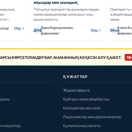
аңыздар мен шындық
ғалдылық,
Түпнұсқа препараттар дженериктерден
Препаратты 
рі-
немен ерекшеленеді және ауыстыру
жағдайларда 
гізгі
қашан қауіпсіз.
керек.
Дана Нұрмұханова,
Елена К
визор
Оқу
ДНф
Оқу
ЕКкф
фармацевт
фармако
АРСЫ КӨРСЕТІЛІМДЕР БАР. МАМАННЫҢ КЕҢЕСІН АЛУ ҚАЖЕТ.
18
ҚҰЖАТТАР
Жария оферта
уралы
Қайтару және айырбастау
Кепілдіктер мен сапа
Лицензиялар мен деректемелер
ен жауаптар
Құпиялылық саясаты