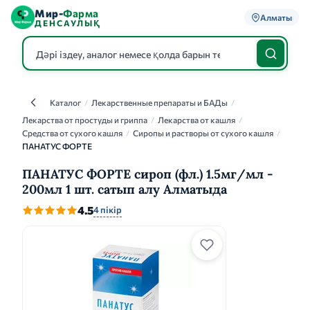
Мир-
Фарма
Алматы
ДЕНСАУЛЫҚ
Каталог
/
Лекарственные препараты и БАДы
/
Каталог
Лекарства от простуды и гриппа
/
Лекарства от кашля
/
Средства от сухого кашля
/
Сиропы и растворы от сухого кашля
/
ПАНАТУС ФОРТЕ
ПАНАТУС ФОРТЕ сироп (фл.) 1.5мг/мл -
200мл 1 шт. сатып алу Алматыда
4.5
4 пікір