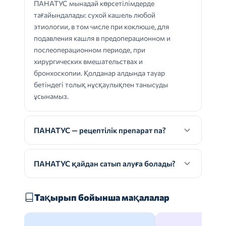
ПАНАТУС мынадай көрсетілімдерде
тағайындалады: сухой кашель любой
этиологии, в том числе при коклюше, для
подавления кашля в предоперационном и
послеоперационном периоде, при
хирургических вмешательствах и
бронхоскопии. Қолданар алдында тауар
бетіндегі толық нұсқаулықпен танысуды
ұсынамыз.
ПАНАТУС — рецептілік препарат па?
ПАНАТУС қайдан сатып алуға болады?
Тақырып бойынша мақалалар