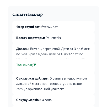
Сипаттамалар
Әсер етуші зат:
бутамират
Босату шарттары:
Рецептсіз
Дозасы:
Внутрь, перед едой. Дети от 3 до 6 лет:
по 5мл 3 раза в день; дети от 6 до 12 лет: по
10мл 3 раза в день; дети старше 12 лет: по 15мл
3 раза в день; взрослые: по 15мл 4 раза в день.
Толығырақ ▼
Используйте мерную ложку (прилагается). 1
мерная ложка = 5 мл. Если кашель сохраняется
Сақтау жағдайлары:
Хранить в недоступном
более 5-7 дней, то следует обратиться к врачу.
для детей месте при температуре не выше
25°C, в оригинальной упаковке.
Сақтау мерзімі:
4 года