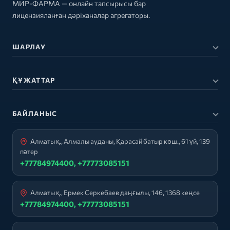
МИР-ФАРМА — онлайн тапсырысы бар
лицензияланған дәріханалар агрегаторы.
ШАРЛАУ
ҚҰЖАТТАР
БАЙЛАНЫС
Алматы қ., Алмалы ауданы, Қарасай батыр көш., 61 үй, 139
пәтер
+77784974400, +77773085151
Алматы қ., Ермек Серкебаев даңғылы, 146, 1368 кеңсе
+77784974400, +77773085151