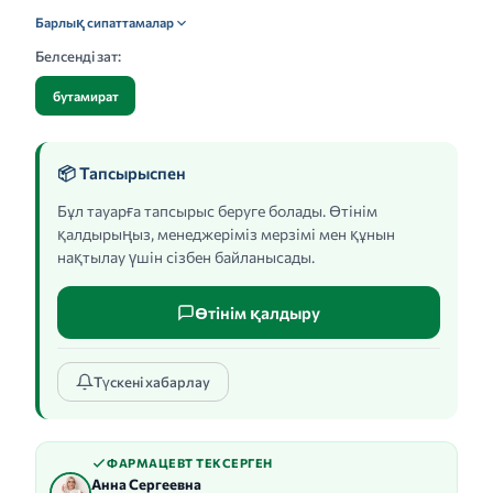
Барлық сипаттамалар
Белсенді зат:
бутамират
📦 Тапсырыспен
Бұл тауарға тапсырыс беруге болады. Өтінім
қалдырыңыз, менеджеріміз мерзімі мен құнын
нақтылау үшін сізбен байланысады.
Өтінім қалдыру
Түскені хабарлау
ФАРМАЦЕВТ ТЕКСЕРГЕН
Анна Сергеевна