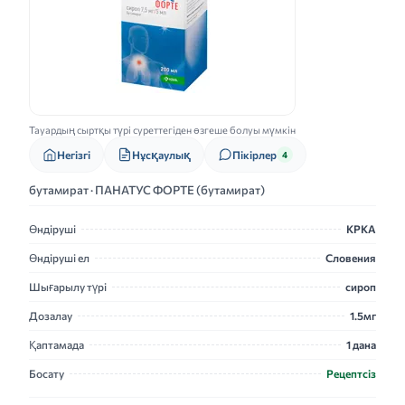
Тауардың сыртқы түрі суреттегіден өзгеше болуы мүмкін
Нұсқаулық
Негізгі
Пікірлер
4
бутамират · ПАНАТУС ФОРТЕ (бутамират)
Өндіруші
КРКА
Өндіруші ел
Словения
Шығарылу түрі
сироп
Дозалау
1.5мг
Қаптамада
1 дана
Босату
Рецептсіз