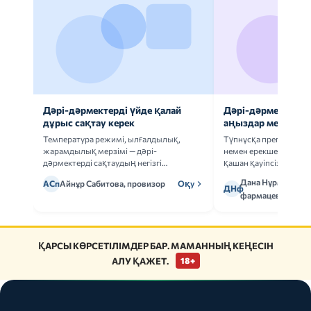
Дәрі-дәрмектерді үйде қалай
Дәрі-дәрмек анал
дұрыс сақтау керек
аңыздар мен шын
Температура режимі, ылғалдылық,
Түпнұсқа препаратта
жарамдылық мерзімі — дәрі-
немен ерекшеленеді 
дәрмектерді сақтаудың негізгі
қашан қауіпсіз.
ережелерін талдаймыз.
Дана Нұрмұханов
АСп
Айнұр Сабитова, провизор
Оқу
ДНф
фармацевт
ҚАРСЫ КӨРСЕТІЛІМДЕР БАР. МАМАННЫҢ КЕҢЕСІН
АЛУ ҚАЖЕТ.
18+