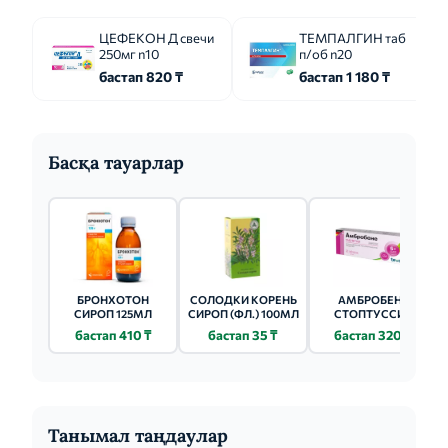
ЦЕФЕКОН Д свечи
ТЕМПАЛГИН таб
250мг n10
п/об n20
бастап 820 ₸
бастап 1 180 ₸
Басқа тауарлар
БРОНХОТОН
СОЛОДКИ КОРЕНЬ
АМБРОБЕНЕ
СИРОП 125МЛ
СИРОП (ФЛ.) 100МЛ
СТОПТУССИН
КАПЛИ (ФЛ.) 10МЛ
бастап 410 ₸
бастап 35 ₸
бастап 320 ₸
Танымал таңдаулар