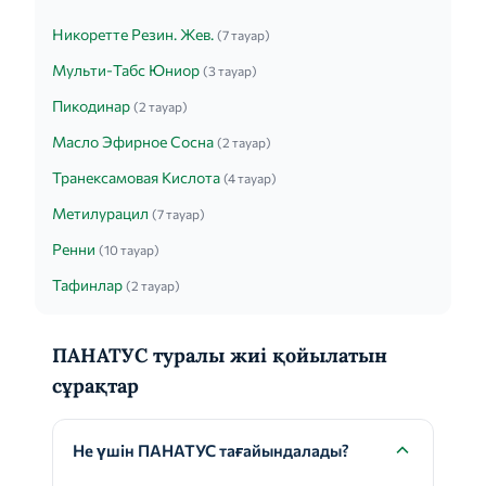
Никоретте Резин. Жев.
(7 тауар)
Мульти-Табс Юниор
(3 тауар)
Пикодинар
(2 тауар)
Масло Эфирное Сосна
(2 тауар)
Транексамовая Кислота
(4 тауар)
Метилурацил
(7 тауар)
Ренни
(10 тауар)
Тафинлар
(2 тауар)
ПАНАТУС туралы жиі қойылатын
сұрақтар
Не үшін ПАНАТУС тағайындалады?