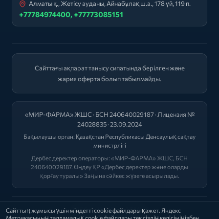
Алматы қ., Жетісу ауданы, Айнабұлақ ш.а., 178 үй, 119 п.
+77784974400, +77773085151
Сайттағы ақпарат танысу сипатында берілген және
жария оферта болып табылмайды.
«МИР-ФАРМА» ЖШС · БСН 240640029187 · Лицензия №
24028835 · 23.09.2024
Бақылаушы орган:
Қазақстан Республикасы Денсаулық сақтау
министрлігі
Дербес деректер операторы: «МИР-ФАРМА» ЖШС, БСН
240640029187. Өңдеу ҚР «Дербес деректер және оларды
қорғау туралы» Заңына сәйкес жүзеге асырылады.
2026 © "МИР-ФАРМА"
Сайттың жұмысы үшін міндетті cookie файлдары қажет. Яндекс
Метрикасының талдамалық cookie файлдары тек сіздің келісіміңізбен