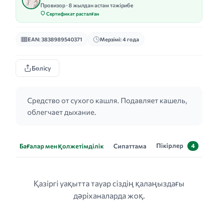
Провизор · 8 жылдан астам тәжірибе
Сертификат расталған
EAN: 3838989540371
Мерзімі: 4 года
Бөлісу
Средство от сухого кашля. Подавляет кашель,
облегчает дыхание.
Пікірлер
Бағалар мен қолжетімділік
Сипаттама
4
Қазіргі уақытта тауар сіздің қалаңыздағы
дәріханаларда жоқ.