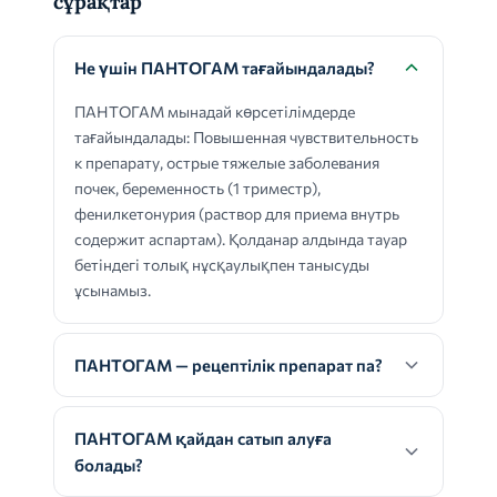
сұрақтар
Не үшін ПАНТОГАМ тағайындалады?
ПАНТОГАМ мынадай көрсетілімдерде
тағайындалады: Повышенная чувствительность
к препарату, острые тяжелые заболевания
почек, беременность (1 триместр),
фенилкетонурия (раствор для приема внутрь
содержит аспартам). Қолданар алдында тауар
бетіндегі толық нұсқаулықпен танысуды
ұсынамыз.
ПАНТОГАМ — рецептілік препарат па?
ПАНТОГАМ қайдан сатып алуға
болады?