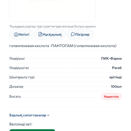
Тауардың сыртқы түрі суреттегіден өзгеше болуы мүмкін
Нұсқаулық
Негізгі
Пікірлер
гопантеновая кислота · ПАНТОГАМ (гопантеновая кислота)
Өндіруші
ПИК-Фарма
Өндіруші ел
Ресей
Шығарылу түрі
ерітінді
Дозалау
100мл
Босату
Рецептілік
Барлық сипаттамалар
Белсенді зат: