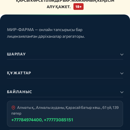
ҚАРСЫ КӨРСЕТІЛІМДЕР БАР. МАМАННЫҢ КЕҢЕСІН
АЛУ ҚАЖЕТ.
18+
МИР-ФАРМА — онлайн тапсырысы бар
лицензияланған дәріханалар агрегаторы.
ШАРЛАУ
ҚҰЖАТТАР
БАЙЛАНЫС
Алматы қ., Алмалы ауданы, Қарасай батыр көш., 61 үй, 139
пәтер
+77784974400, +77773085151