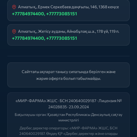
Алматы қ., Ермек Серкебаев даңғылы, 146, 1368 кеңсе
+77784974400, +77773085151
Алматы қ., Жетісу ауданы, Айнабұлақ ш.а., 178 үй, 119 п.
+77784974400, +77773085151
Сайттағы ақпарат танысу сипатында берілген және
жария оферта болып табылмайды.
«МИР-ФАРМА» ЖШС · БСН 240640029187 · Лицензия №
24028835 · 23.09.2024
Бақылаушы орган:
Қазақстан Республикасы Денсаулық сақтау
министрлігі
Дербес деректер операторы: «МИР-ФАРМА» ЖШС, БСН
240640029187. Өңдеу ҚР «Дербес деректер және оларды