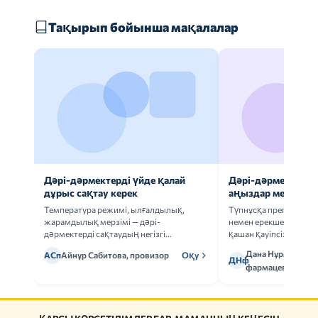
Тақырып бойынша мақалалар
Дәрі-дәрмектерді үйде қалай
Дәрі-дәрмек анал
дұрыс сақтау керек
аңыздар мен шын
Температура режимі, ылғалдылық,
Түпнұсқа препаратта
жарамдылық мерзімі — дәрі-
немен ерекшеленеді 
дәрмектерді сақтаудың негізгі
қашан қауіпсіз.
ережелерін талдаймыз.
Дана Нұрмұханов
АСп
Айнұр Сабитова, провизор
Оқу
ДНф
фармацевт