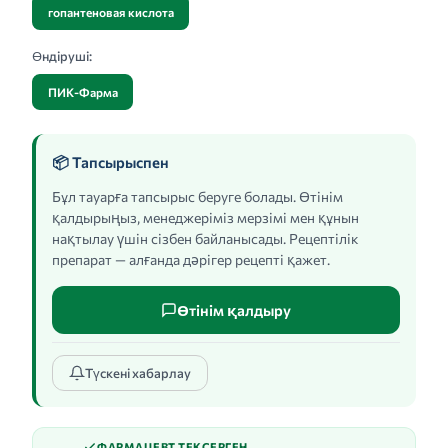
гопантеновая кислота
Өндіруші:
ПИК-Фарма
📦 Тапсырыспен
Бұл тауарға тапсырыс беруге болады. Өтінім
қалдырыңыз, менеджеріміз мерзімі мен құнын
нақтылау үшін сізбен байланысады. Рецептілік
препарат — алғанда дәрігер рецепті қажет.
Өтінім қалдыру
Түскені хабарлау
ФАРМАЦЕВТ ТЕКСЕРГЕН