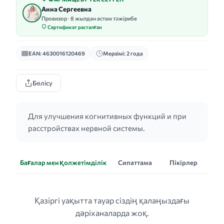
Анна Сергеевна
Провизор · 8 жылдан астам тәжірибе
Сертификат расталған
EAN: 4630016120469
Мерзімі: 2 года
Бөлісу
Для улучшения когнитивных функций и при
расстройствах нервной системы.
Бағалар мен қолжетімділік
Сипаттама
Пікірлер
Қазіргі уақытта тауар сіздің қалаңыздағы
дәріханаларда жоқ.