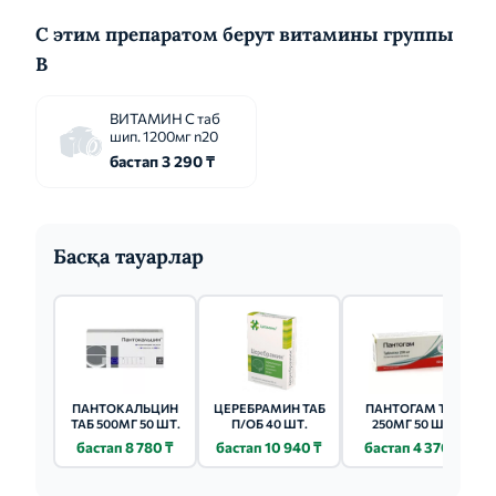
С этим препаратом берут витамины группы
B
ВИТАМИН С таб
шип. 1200мг n20
бастап 3 290 ₸
Басқа тауарлар
ПАНТОКАЛЬЦИН
ЦЕРЕБРАМИН ТАБ
ПАНТОГАМ ТАБ
ТАБ 500МГ 50 ШТ.
П/ОБ 40 ШТ.
250МГ 50 ШТ.
бастап 8 780 ₸
бастап 10 940 ₸
бастап 4 370 ₸