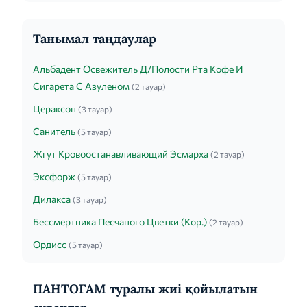
Танымал таңдаулар
Альбадент Освежитель Д/Полости Рта Кофе И
Сигарета С Азуленом
(2 тауар)
Цераксон
(3 тауар)
Санитель
(5 тауар)
Жгут Кровоостанавливающий Эсмарха
(2 тауар)
Эксфорж
(5 тауар)
Дилакса
(3 тауар)
Бессмертника Песчаного Цветки (Кор.)
(2 тауар)
Ордисс
(5 тауар)
ПАНТОГАМ туралы жиі қойылатын