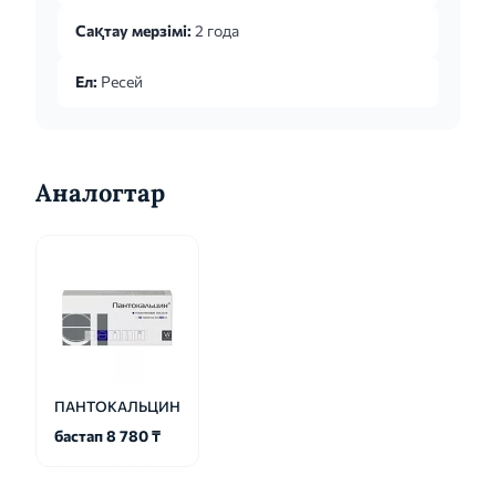
препарата - 1-2 р...
Сақтау мерзімі:
2 года
Ел:
Ресей
Аналогтар
ПАНТОКАЛЬЦИН
бастап 8 780 ₸