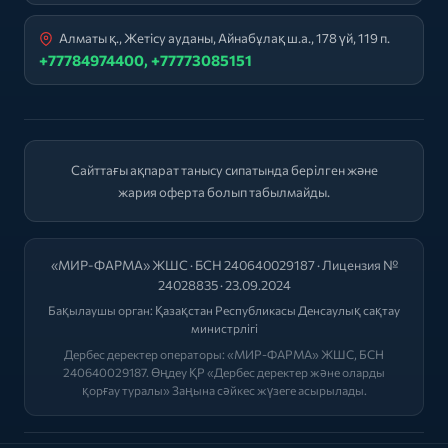
Алматы қ., Жетісу ауданы, Айнабұлақ ш.а., 178 үй, 119 п.
+77784974400, +77773085151
Сайттағы ақпарат танысу сипатында берілген және
жария оферта болып табылмайды.
«МИР-ФАРМА» ЖШС · БСН 240640029187 · Лицензия №
24028835 · 23.09.2024
Бақылаушы орган:
Қазақстан Республикасы Денсаулық сақтау
министрлігі
Дербес деректер операторы: «МИР-ФАРМА» ЖШС, БСН
240640029187. Өңдеу ҚР «Дербес деректер және оларды
қорғау туралы» Заңына сәйкес жүзеге асырылады.