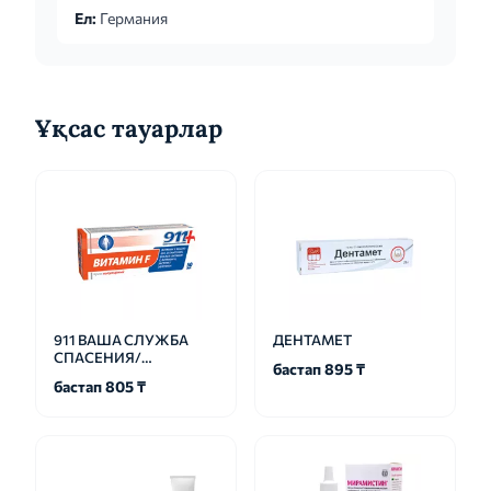
Ел:
Германия
Ұқсас тауарлар
911 ВАША СЛУЖБА
ДЕНТАМЕТ
СПАСЕНИЯ/
бастап 895 ₸
ЭКСТРЕННАЯ
бастап 805 ₸
ПОМОЩЬ