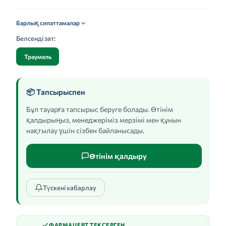
Барлық сипаттамалар
Белсенді зат:
Траумель
📦 Тапсырыспен
Бұл тауарға тапсырыс беруге болады. Өтінім
қалдырыңыз, менеджеріміз мерзімі мен құнын
нақтылау үшін сізбен байланысады.
Өтінім қалдыру
Түскені хабарлау
ФАРМАЦЕВТ ТЕКСЕРГЕН