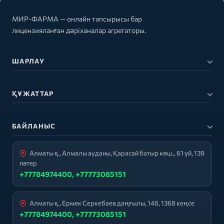
МИР-ФАРМА — онлайн тапсырысы бар
лицензияланған дәріханалар агрегаторы.
ШАРЛАУ
ҚҰЖАТТАР
БАЙЛАНЫС
Алматы қ., Алмалы ауданы, Қарасай батыр көш., 61 үй, 139
пәтер
+77784974400, +77773085151
Алматы қ., Ермек Серкебаев даңғылы, 146, 1368 кеңсе
+77784974400, +77773085151