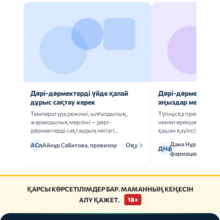
Дәрі-дәрмектерді үйде қалай
Дәрі-дәрмек анал
дұрыс сақтау керек
аңыздар мен шын
Температура режимі, ылғалдылық,
Түпнұсқа препаратта
жарамдылық мерзімі — дәрі-
немен ерекшеленеді 
дәрмектерді сақтаудың негізгі
қашан қауіпсіз.
ережелерін талдаймыз.
Дана Нұрмұханов
АСп
Айнұр Сабитова, провизор
Оқу
ДНф
фармацевт
ҚАРСЫ КӨРСЕТІЛІМДЕР БАР. МАМАННЫҢ КЕҢЕСІН
АЛУ ҚАЖЕТ.
18+