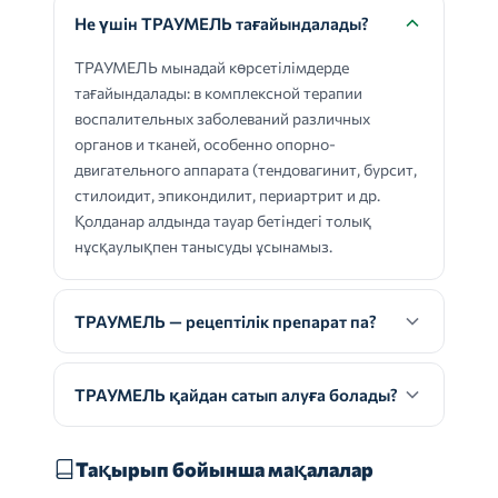
Не үшін ТРАУМЕЛЬ тағайындалады?
ТРАУМЕЛЬ мынадай көрсетілімдерде
тағайындалады: в комплексной терапии
воспалительных заболеваний различных
органов и тканей, особенно опорно-
двигательного аппарата (тендовагинит, бурсит,
стилоидит, эпикондилит, периартрит и др.
Қолданар алдында тауар бетіндегі толық
нұсқаулықпен танысуды ұсынамыз.
ТРАУМЕЛЬ — рецептілік препарат па?
ТРАУМЕЛЬ қайдан сатып алуға болады?
Тақырып бойынша мақалалар