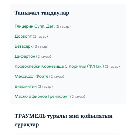
Танымал таңдаулар
Глицерин Супп. Дет.
(5 тауар)
Дорзопт
(2 тауар)
Бетасерк
(3 тауар)
Дифертон
(2 тауар)
Кровохлебки Корневища С Корнями (Ф/Пак.)
(2 тауар)
Мексидол Форте
(2 тауар)
Визомитин
(2 тауар)
Масло Эфирное Грейпфрут
(2 тауар)
ТРАУМЕЛЬ туралы жиі қойылатын
сұрақтар