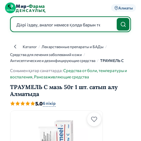
Мир-
Фарма
Алматы
ДЕНСАУЛЫҚ
Каталог
/
Лекарственные препараты и БАДы
/
Каталог
Средства для лечения заболеваний кожи
/
Антисептические и дезинфицирующие средства
/
ТРАУМЕЛЬ С
Сонымен қатар санаттарда:
Средства от боли, температуры и
воспаления
,
Ранозаживляющие средства
ТРАУМЕЛЬ С мазь 50г 1 шт. сатып алу
Алматыда
5.0
6 пікір