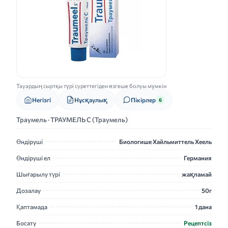
Тауардың сыртқы түрі суреттегіден өзгеше болуы мүмкін
Нұсқаулық
Негізгі
Пікірлер
6
Траумель · ТРАУМЕЛЬ С (Траумель)
Өндіруші
Биологише Хайльмиттель Хеель
Өндіруші ел
Германия
Шығарылу түрі
жақпамай
Дозалау
50г
Қаптамада
1 дана
Босату
Рецептсіз