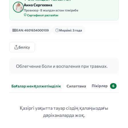
Анна Сергеевна
Провизор · 8 жылдан астам тәжірибе
Сертификат расталған
EAN: 4601654000109
Мерзімі: 3 года
Бөлісу
Облегчение боли и воспаления при травмах.
Пікірлер
Бағалар мен қолжетімділік
Сипаттама
6
Қазіргі уақытта тауар сіздің қалаңыздағы
дәріханаларда жоқ.