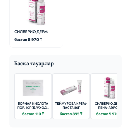
СИЛВЕРИО ДЕРМ
бастап 5 970 ₸
Басқа тауарлар
БОРНАЯ КИСЛОТА
ТЕЙМУРОВА КРЕМ-
СИЛВЕРИО ДЕРМ
ПОР. 10Г (Д/УХОДА
ПАСТА 50Г
ПЕНА-АЭРОЗ.
ЗА КОЖЕЙ)
125МЛ
бастап 110 ₸
бастап 895 ₸
бастап 5 970 ₸