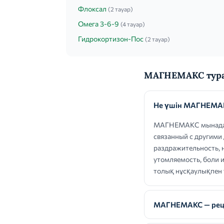
Флоксал
(2 тауар)
Омега 3-6-9
(4 тауар)
Гидрокортизон-Пос
(2 тауар)
МАГНЕМАКС тура
Не үшін МАГНЕМАК
МАГНЕМАКС мынадай 
связанный с другим
раздражительность, 
утомляемость, боли 
толық нұсқаулықпен
МАГНЕМАКС — рецеп