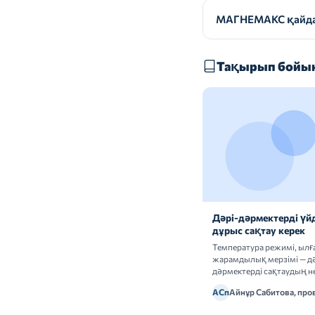
МАГНЕМАКС қайдан
Тақырып бойын
Дәрі-дәрмектерді үй
дұрыс сақтау керек
Температура режимі, ыл
жарамдылық мерзімі — дә
дәрмектерді сақтаудың не
ережелерін талдаймыз.
АСп
Айнұр Сабитова, про