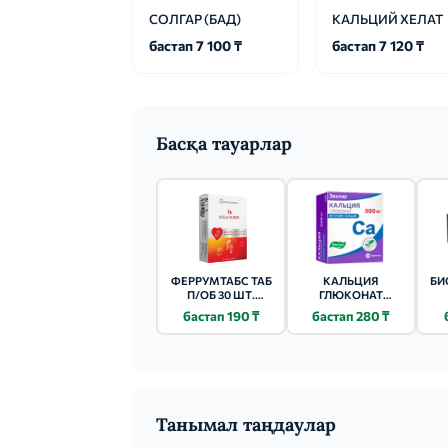
СОЛГАР (БАД)
КАЛЬЦИЙ ХЕЛАТ
бастап 7 100 ₸
бастап 7 120 ₸
Басқа тауарлар
ФЕРРУМТАБС ТАБ
КАЛЬЦИЯ
БИ
П/ОБ 30 ШТ.
ГЛЮКОНАТ
СЕРДЦЕ
КВАДРАТ-С ТАБ.
бастап 190 ₸
бастап 280 ₸
КОНТИНЕНТА
№40
Танымал таңдаулар