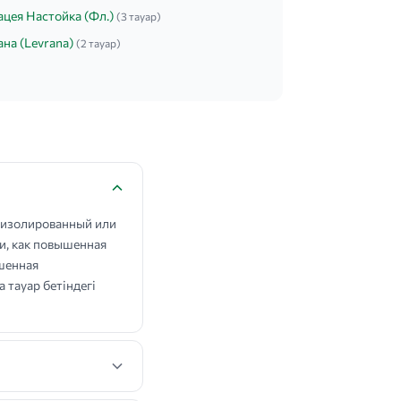
цея Настойка (Фл.)
(3 тауар)
на (Levrana)
(2 тауар)
 изолированный или
, как повышенная
шенная
тауар бетіндегі