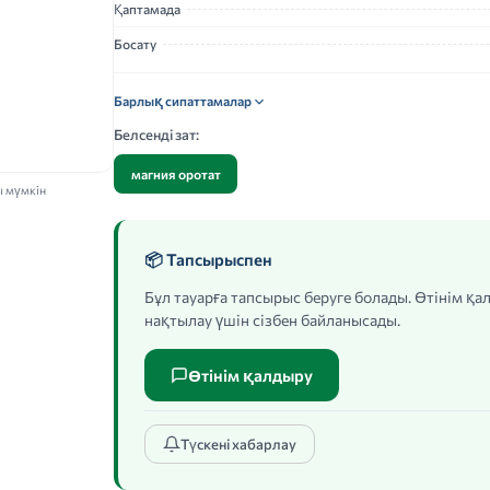
Қаптамада
Босату
Барлық сипаттамалар
Белсенді зат:
магния оротат
ы мүмкін
📦 Тапсырыспен
Бұл тауарға тапсырыс беруге болады. Өтінім қ
нақтылау үшін сізбен байланысады.
Өтінім қалдыру
Түскені хабарлау