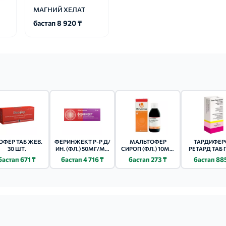
МАГНИЙ ХЕЛАТ
бастап 8 920 ₸
ОФЕР ТАБ ЖЕВ.
ФЕРИНЖЕКТ Р-Р Д/
МАЛЬТОФЕР
ТАРДИФЕР
30 ШТ.
ИН. (ФЛ.) 50МГ/МЛ
СИРОП (ФЛ.) 10МГ/
РЕТАРД ТАБ 
- 2МЛ 5 ШТ.
МЛ - 150МЛ 1 ШТ.
30 ШТ.
бастап 671 ₸
бастап 4 716 ₸
бастап 273 ₸
бастап 88