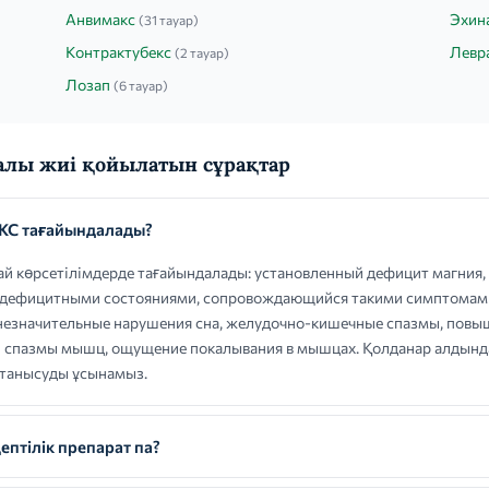
Анвимакс
Эхина
(31 тауар)
Контрактубекс
Левра
(2 тауар)
Лозап
(6 тауар)
лы жиі қойылатын сұрақтар
С тағайындалады?
көрсетілімдерде тағайындалады: установленный дефицит магния,
и дефицитными состояниями, сопровождающийся такими симптомами
незначительные нарушения сна, желудочно-кишечные спазмы, повы
и спазмы мышц, ощущение покалывания в мышцах. Қолданар алдында 
 танысуды ұсынамыз.
тілік препарат па?