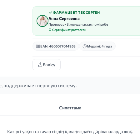
ФАРМАЦЕВТ ТЕКСЕРГЕН
Анна Сергеевна
Провизор · 8 жылдан астам тәжірибе
Сертификат расталған
EAN: 4605077014958
Мерзімі: 4 года
Бөлісу
е, поддерживает нервную систему.
Сипаттама
Қазіргі уақытта тауар сіздің қалаңыздағы дәріханаларда жоқ.