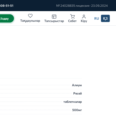
308-51-51
№ 24028835 лицензия · 23.09.2024
RU
ҚЗ
Іздеу
Таңдаулылар
Тапсырыстар
Себет
Кіру
Алиум
Ресей
таблеткалар
500мг