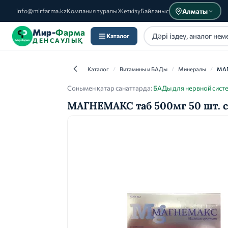
Алматы
info@mirfarma.kz
Компания туралы
Жеткізу
Байланыс
Мир-
Фарма
Каталог
ДЕНСАУЛЫҚ
Каталог
/
Витамины и БАДы
/
Минералы
/
МА
Сонымен қатар санаттарда:
БАДы для нервной систе
МАГНЕМАКС таб 500мг 50 шт. 
Каталог