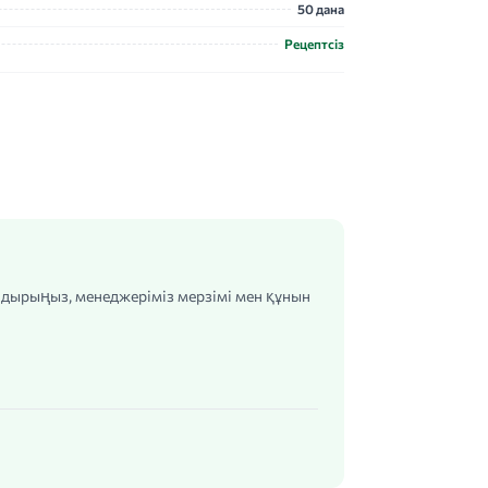
50 дана
Рецептсіз
алдырыңыз, менеджеріміз мерзімі мен құнын