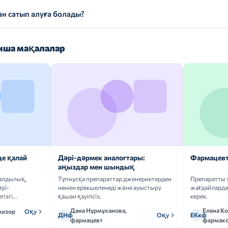
 сатып алуға болады?
ша мақалалар
де қалай
Дәрі-дәрмек аналогтары:
Фармацевт
аңыздар мен шындық
ғалдылық,
Түпнұсқа препараттар дженериктерден
Препаратты 
рі-
немен ерекшеленеді және ауыстыру
жағдайларда 
гізгі
қашан қауіпсіз.
керек.
Дана Нұрмұханова,
Елена К
визор
Оқу
ДНф
Оқу
ЕКкф
фармацевт
фармако