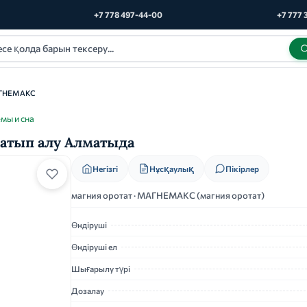
+7 778 497-44-00
+7 777 
ГНЕМАКС
мы и сна
сатып алу Алматыда
Нұсқаулық
Негізгі
Пікірлер
магния оротат · МАГНЕМАКС (магния оротат)
Өндіруші
Өндіруші ел
Шығарылу түрі
Дозалау