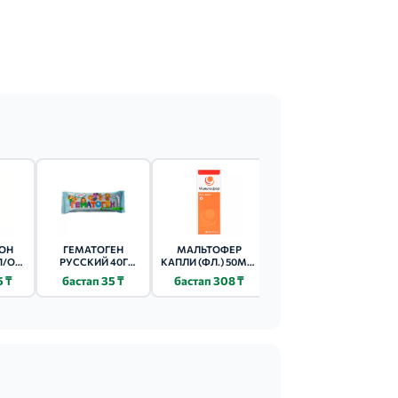
ОН
ГЕМАТОГЕН
МАЛЬТОФЕР
МАГНЕРОТ ТАБ
П/ОБ
РУССКИЙ 40Г
КАПЛИ (ФЛ.) 50МГ/
500МГ 20 ШТ.
КЕДРОВЫЙ ОРЕХ
МЛ - 30МЛ 1 ШТ.
5 ₸
бастап 35 ₸
бастап 308 ₸
бастап 480 ₸