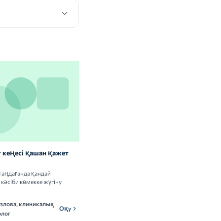
 кеңесі қашан қажет
Витаминдер мен БАҚ: сау
адамдарға керек пе
таңдағанда қандай
Витамин кешендерін қабылдаудың
кәсіби көмекке жүгіну
пайдасы мен тәуекелдері туралы ғылыми
деректерді талдаймыз.
озлова, клиникалық
Мадина Ержанова,
Оқу
МЕн
Оқу
лог
нутрициолог