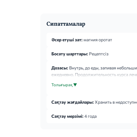
Сипаттамалар
Әсер етуші зат:
магния оротат
Босату шарттары:
Рецептсіз
Дозасы:
Внутрь, до еды, запивая небольшим
ежедневно. Продолжительность курса лечен
Толығырақ ▼
Сақтау жағдайлары:
Хранить в недоступно
Сақтау мерзімі:
4 года