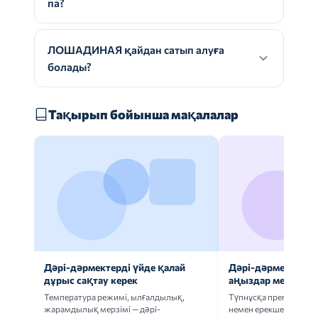
па?
ЛОШАДИНАЯ қайдан сатып алуға
болады?
Тақырып бойынша мақалалар
Дәрі-дәрмектерді үйде қалай
Дәрі-дәрмек анал
дұрыс сақтау керек
аңыздар мен шын
Температура режимі, ылғалдылық,
Түпнұсқа препаратта
жарамдылық мерзімі — дәрі-
немен ерекшеленеді 