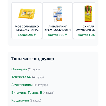
МОЕ СОЛНЫШКО
АКВАПИЛИНГ
СКИПАР
ПЕНА Д/КУПАНИЯ
КРЕМ-ВОСК 100МЛ
ЭМУЛЬСИЯ БЕЛАЯ
МЕДОВАЯ ДЫНЯ
1Л НТВ-02
бастап 210 ₸
бастап 560 ₸
бастап 1 012 ₸
400МЛ
Танымал таңдаулар
Омнадрен
(2 тауар)
Телмиста Ам
(4 тауар)
Амоксициллин
(11 тауар)
Витамины Группы B
(4 тауар)
Кордиамин
(6 тауар)