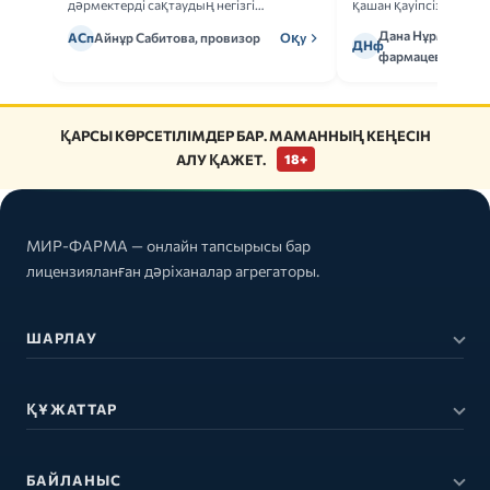
дәрмектерді сақтаудың негізгі
қашан қауіпсіз.
ережелерін талдаймыз.
Дана Нұрмұханов
АСп
Айнұр Сабитова, провизор
Оқу
ДНф
фармацевт
ҚАРСЫ КӨРСЕТІЛІМДЕР БАР. МАМАННЫҢ КЕҢЕСІН
АЛУ ҚАЖЕТ.
18+
МИР-ФАРМА — онлайн тапсырысы бар
лицензияланған дәріханалар агрегаторы.
ШАРЛАУ
ҚҰЖАТТАР
БАЙЛАНЫС