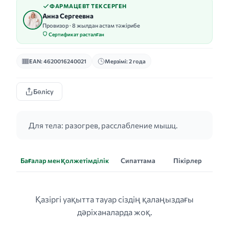
ФАРМАЦЕВТ ТЕКСЕРГЕН
Анна Сергеевна
Провизор · 8 жылдан астам тәжірибе
Сертификат расталған
EAN: 4620016240021
Мерзімі: 2 года
Бөлісу
Для тела: разогрев, расслабление мышц.
Бағалар мен қолжетімділік
Сипаттама
Пікірлер
Қазіргі уақытта тауар сіздің қалаңыздағы
дәріханаларда жоқ.