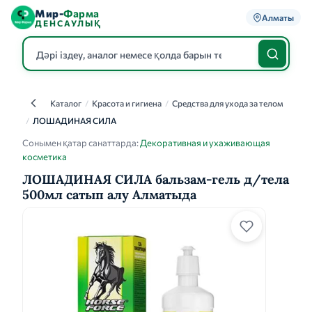
Мир-
Фарма
Алматы
ДЕНСАУЛЫҚ
Каталог
/
Красота и гигиена
/
Средства для ухода за телом
Каталог
/
ЛОШАДИНАЯ СИЛА
Сонымен қатар санаттарда:
Декоративная и ухаживающая
косметика
ЛОШАДИНАЯ СИЛА бальзам-гель д/тела
500мл сатып алу Алматыда