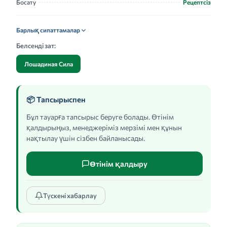
Босату
Рецептсіз
Барлық сипаттамалар
Белсенді зат:
Лошадиная Сила
📦 Тапсырыспен
Бұл тауарға тапсырыс беруге болады. Өтінім
қалдырыңыз, менеджеріміз мерзімі мен құнын
нақтылау үшін сізбен байланысады.
Өтінім қалдыру
Түскені хабарлау