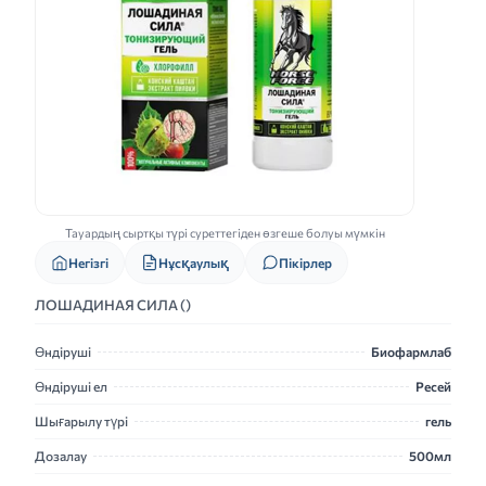
Тауардың сыртқы түрі суреттегіден өзгеше болуы мүмкін
Нұсқаулық
Негізгі
Пікірлер
ЛОШАДИНАЯ СИЛА ()
Өндіруші
Биофармлаб
Өндіруші ел
Ресей
Шығарылу түрі
гель
Дозалау
500мл