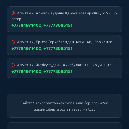
Алматы қ., Алмалы ауданы, Қарасай батыр көш., 61 үй, 139
пәтер
+77784974400, +77773085151
Алматы қ., Ермек Серкебаев даңғылы, 146, 1368 кеңсе
+77784974400, +77773085151
Алматы қ., Жетісу ауданы, Айнабұлақ ш.а., 178 үй, 119 п.
+77784974400, +77773085151
Сайттағы ақпарат танысу сипатында берілген және
жария оферта болып табылмайды.