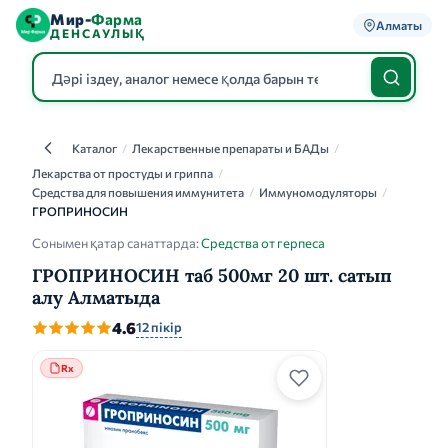
Мир-
Фарма
Алматы
ДЕНСАУЛЫҚ
Каталог
/
Лекарственные препараты и БАДы
/
Каталог
Лекарства от простуды и гриппа
/
Средства для повышения иммунитета
/
Иммуномодуляторы
/
ГРОПРИНОСИН
Сонымен қатар санаттарда:
Средства от герпеса
ГРОПРИНОСИН таб 500мг 20 шт. сатып
алу Алматыда
4.6
12 пікір
Rx