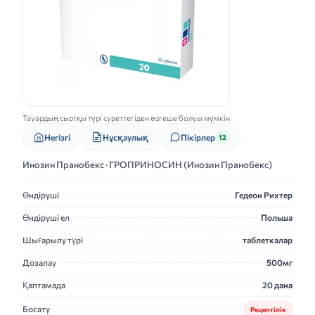
Тауардың сыртқы түрі суреттегіден өзгеше болуы мүмкін
Нұсқаулық
Негізгі
Пікірлер
12
Инозин Пранобекс · ГРОПРИНОСИН (Инозин Пранобекс)
Өндіруші
Гедеон Рихтер
Өндіруші ел
Польша
Шығарылу түрі
таблеткалар
Дозалау
500мг
Қаптамада
20 дана
Босату
Рецептілік