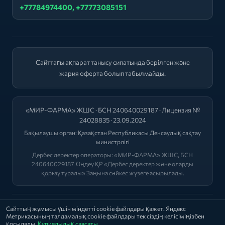
+77784974400, +77773085151
Сайттағы ақпарат танысу сипатында берілген және
жария оферта болып табылмайды.
«МИР-ФАРМА» ЖШС · БСН 240640029187 · Лицензия №
24028835 · 23.09.2024
Бақылаушы орган:
Қазақстан Республикасы Денсаулық сақтау
министрлігі
Дербес деректер операторы: «МИР-ФАРМА» ЖШС, БСН
240640029187. Өңдеу ҚР «Дербес деректер және оларды
қорғау туралы» Заңына сәйкес жүзеге асырылады.
2026 © "МИР-ФАРМА"
Сайттың жұмысы үшін міндетті cookie файлдары қажет. Яндекс
Метрикасының талдамалық cookie файлдары тек сіздің келісіміңізбен
Саясат
|
Оферта
|
Лицензиялар
қосылады.
Құпиялылық саясаты