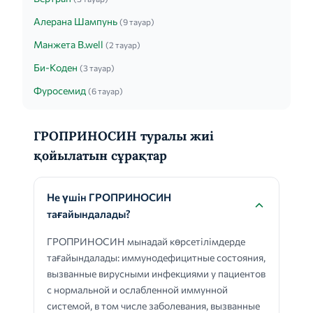
Алерана Шампунь
(9 тауар)
Манжета B.well
(2 тауар)
Би-Коден
(3 тауар)
Фуросемид
(6 тауар)
ГРОПРИНОСИН туралы жиі
қойылатын сұрақтар
Не үшін ГРОПРИНОСИН
тағайындалады?
ГРОПРИНОСИН мынадай көрсетілімдерде
тағайындалады: иммунодефицитные состояния,
вызванные вирусными инфекциями у пациентов
с нормальной и ослабленной иммунной
системой, в том числе заболевания, вызванные