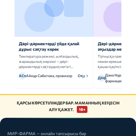
Дәрі-дәрмектерді үйде қалай
Дәрі-дәрмек анал
дұрыс сақтау керек
аңыздар мен шын
Температура режимі, ылғалдылық,
Түпнұсқа препаратта
жарамдылық мерзімі — дәрі-
немен ерекшеленеді 
дәрмектерді сақтаудың негізгі
қашан қауіпсіз.
ережелерін талдаймыз.
Дана Нұрмұханов
АСп
Айнұр Сабитова, провизор
Оқу
ДНф
фармацевт
ҚАРСЫ КӨРСЕТІЛІМДЕР БАР. МАМАННЫҢ КЕҢЕСІН
АЛУ ҚАЖЕТ.
18+
МИР-ФАРМА — онлайн тапсырысы бар