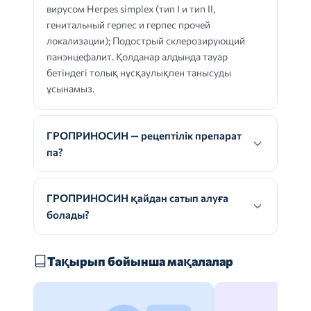
вирусом Herpes simplex (тип I и тип II,
генитальный герпес и герпес прочей
локализации); Подострый склерозирующий
панэнцефалит. Қолданар алдында тауар
бетіндегі толық нұсқаулықпен танысуды
ұсынамыз.
ГРОПРИНОСИН — рецептілік препарат
па?
ГРОПРИНОСИН қайдан сатып алуға
болады?
Тақырып бойынша мақалалар