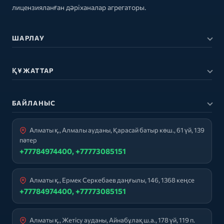
лицензияланған дәріханалар агрегаторы.
ШАРЛАУ
ҚҰЖАТТАР
БАЙЛАНЫС
Алматы қ., Алмалы ауданы, Қарасай батыр көш., 61 үй, 139
пәтер
+77784974400, +77773085151
Алматы қ., Ермек Серкебаев даңғылы, 146, 1368 кеңсе
+77784974400, +77773085151
Алматы қ., Жетісу ауданы, Айнабұлақ ш.а., 178 үй, 119 п.