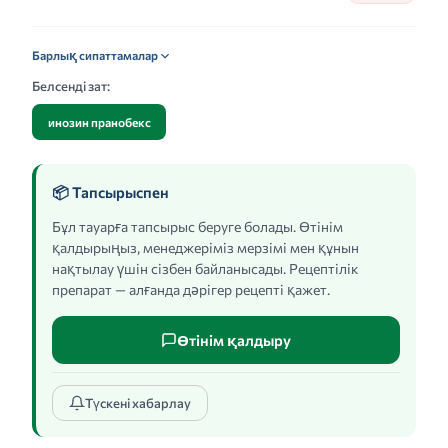
Барлық сипаттамалар
Белсенді зат:
инозин пранобекс
📦 Тапсырыспен
Бұл тауарға тапсырыс беруге болады. Өтінім
қалдырыңыз, менеджеріміз мерзімі мен құнын
нақтылау үшін сізбен байланысады. Рецептілік
препарат — алғанда дәрігер рецепті қажет.
Өтінім қалдыру
Түскені хабарлау