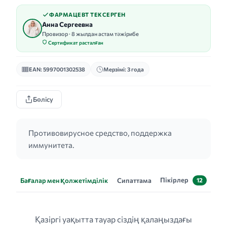
ФАРМАЦЕВТ ТЕКСЕРГЕН
Анна Сергеевна
Провизор · 8 жылдан астам тәжірибе
Сертификат расталған
EAN: 5997001302538
Мерзімі: 3 года
Бөлісу
Противовирусное средство, поддержка
иммунитета.
Пікірлер
Бағалар мен қолжетімділік
Сипаттама
12
Қазіргі уақытта тауар сіздің қалаңыздағы