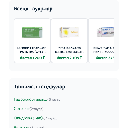
Басқа тауарлар
ГАЛАВИТ ПОР. Д/Р-
УРО-ВАКСОМ
ВИФЕРОН СУПП.
РА Д/ИН. (ФЛ.) -
КАПС. 6МГ 30 ШТ.
РЕКТ. 150000 МЕ
50МГ 5 ШТ.
№10 (5Х2)
бастап 1 200 ₸
бастап 2 305 ₸
бастап 378 ₸
Танымал таңдаулар
Гидрохлортиазид
(3 тауар)
Сетегис
(2 тауар)
Олиджим (Бад)
(2 тауар)
Вертран
(3 тауар)