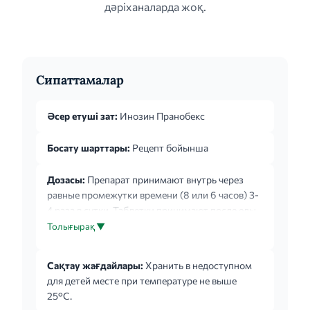
дәріханаларда жоқ.
Сипаттамалар
Әсер етуші зат:
Инозин Пранобекс
Босату шарттары:
Рецепт бойынша
Дозасы:
Препарат принимают внутрь через
равные промежутки времени (8 или 6 часов) 3-
4 раза в сутки. Таблетки принимают после еды,
запивая небольшим количеством воды.
Толығырақ ▼
Рекомендованные дозы и схемы применения:
взрослые: от 6 до 8 таблеток в сутки,
Сақтау жағдайлары:
Хранить в недоступном
разделённых на 3-4 приёма; дети от 3 до 12 лет:
для детей месте при температуре не выше
50мг/кг массы тела в сутки, разделённых на 3-4
25°С.
приёма. Как у взрослых, так и у детей при