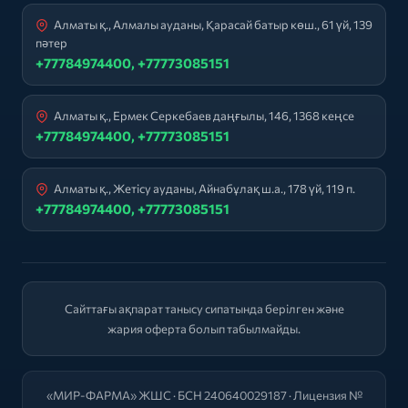
Алматы қ., Алмалы ауданы, Қарасай батыр көш., 61 үй, 139
пәтер
+77784974400, +77773085151
Алматы қ., Ермек Серкебаев даңғылы, 146, 1368 кеңсе
+77784974400, +77773085151
Алматы қ., Жетісу ауданы, Айнабұлақ ш.а., 178 үй, 119 п.
+77784974400, +77773085151
Сайттағы ақпарат танысу сипатында берілген және
жария оферта болып табылмайды.
«МИР-ФАРМА» ЖШС · БСН 240640029187 · Лицензия №