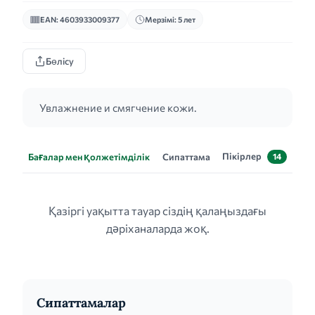
EAN: 4603933009377
Мерзімі: 5 лет
Бөлісу
Увлажнение и смягчение кожи.
Пікірлер
Бағалар мен қолжетімділік
Сипаттама
14
Қазіргі уақытта тауар сіздің қалаңыздағы
дәріханаларда жоқ.
Сипаттамалар