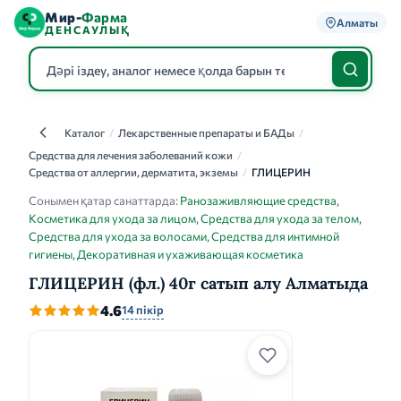
Мир-
Фарма
Алматы
ДЕНСАУЛЫҚ
Каталог
/
Лекарственные препараты и БАДы
/
Каталог
Средства для лечения заболеваний кожи
/
Средства от аллергии, дерматита, экземы
/
ГЛИЦЕРИН
Сонымен қатар санаттарда:
Ранозаживляющие средства
,
Косметика для ухода за лицом
,
Средства для ухода за телом
,
Средства для ухода за волосами
,
Средства для интимной
гигиены
,
Декоративная и ухаживающая косметика
ГЛИЦЕРИН (фл.) 40г сатып алу Алматыда
4.6
14 пікір