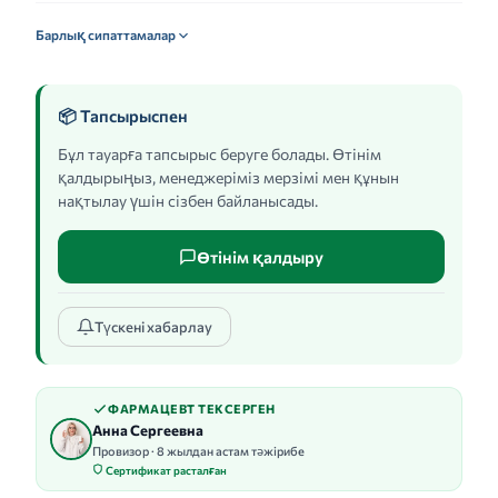
Барлық сипаттамалар
📦 Тапсырыспен
Бұл тауарға тапсырыс беруге болады. Өтінім
қалдырыңыз, менеджеріміз мерзімі мен құнын
нақтылау үшін сізбен байланысады.
Өтінім қалдыру
Түскені хабарлау
ФАРМАЦЕВТ ТЕКСЕРГЕН
Анна Сергеевна
Провизор · 8 жылдан астам тәжірибе
Сертификат расталған