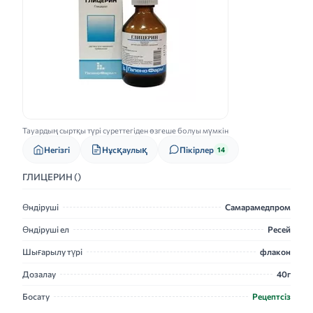
Тауардың сыртқы түрі суреттегіден өзгеше болуы мүмкін
Нұсқаулық
Негізгі
Пікірлер
14
ГЛИЦЕРИН ()
Өндіруші
Самарамедпром
Өндіруші ел
Ресей
Шығарылу түрі
флакон
Дозалау
40г
Босату
Рецептсіз