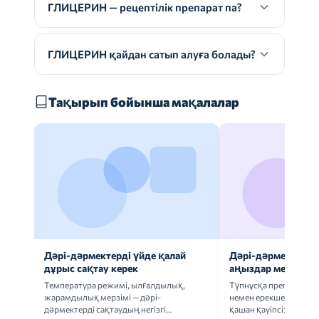
ГЛИЦЕРИН — рецептілік препарат па?
ГЛИЦЕРИН қайдан сатып алуға болады?
Тақырып бойынша мақалалар
Дәрі-дәрмектерді үйде қалай
Дәрі-дәрмек анал
дұрыс сақтау керек
аңыздар мен шын
Температура режимі, ылғалдылық,
Түпнұсқа препаратта
жарамдылық мерзімі — дәрі-
немен ерекшеленеді 
дәрмектерді сақтаудың негізгі
қашан қауіпсіз.