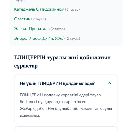
Катеджель С Лидокаином
(2 тауар)
Овестин
(2 тауар)
Элевит Пронаталь
(2 тауар)
Энбрел Лиоф. Д/Ин. (Фл.)
(2 тауар)
ГЛИЦЕРИН туралы жиі қойылатын
сұрақтар
Не үшін ГЛИЦЕРИН қолданылады?
ГЛИЦЕРИН қолдану көрсетілімдері тауар
бетіндегі нұсқаулықта көрсетілген.
Жоғарыдағы «Нұсқаулық» бөлімімен танысуды
ұсынамыз.