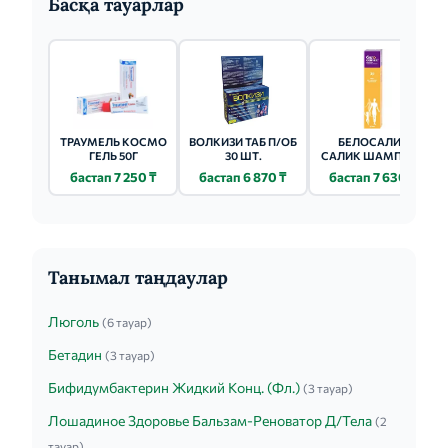
Басқа тауарлар
ТРАУМЕЛЬ КОСМО
ВОЛКИЗИ ТАБ П/ОБ
БЕЛОСАЛИК
ГЕЛЬ 50Г
30 ШТ.
САЛИК ШАМПУНЬ
200МЛ
бастап 7 250 ₸
бастап 6 870 ₸
бастап 7 630 ₸
Танымал таңдаулар
Люголь
(6 тауар)
Бетадин
(3 тауар)
Бифидумбактерин Жидкий Конц. (Фл.)
(3 тауар)
Лошадиное Здоровье Бальзам-Реноватор Д/Тела
(2
тауар)