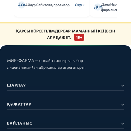
ережелерін талдаймыз.
Дана Нұрмұханов
АСп
Айнұр Сабитова, провизор
Оқу
ДНф
фармацевт
ҚАРСЫ КӨРСЕТІЛІМДЕР БАР. МАМАННЫҢ КЕҢЕСІН
АЛУ ҚАЖЕТ.
18+
МИР-ФАРМА — онлайн тапсырысы бар
лицензияланған дәріханалар агрегаторы.
ШАРЛАУ
ҚҰЖАТТАР
БАЙЛАНЫС