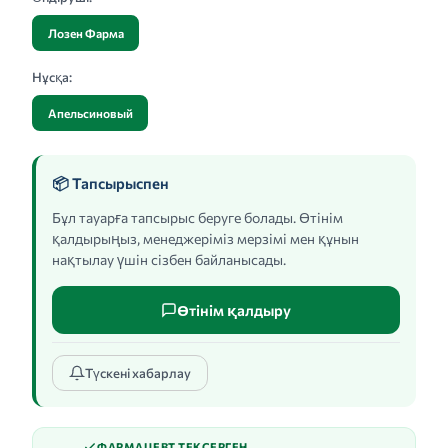
Лозен Фарма
Нұсқа:
Апельсиновый
📦 Тапсырыспен
Бұл тауарға тапсырыс беруге болады. Өтінім
қалдырыңыз, менеджеріміз мерзімі мен құнын
нақтылау үшін сізбен байланысады.
Өтінім қалдыру
Түскені хабарлау
ФАРМАЦЕВТ ТЕКСЕРГЕН