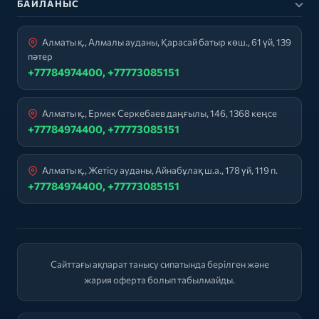
БАЙЛАНЫС
Алматы қ., Алмалы ауданы, Қарасай батыр көш., 61 үй, 139
пәтер
+77784974400, +77773085151
Алматы қ., Ермек Серкебаев даңғылы, 146, 1368 кеңсе
+77784974400, +77773085151
Алматы қ., Жетісу ауданы, Айнабұлақ ш.а., 178 үй, 119 п.
+77784974400, +77773085151
Сайттағы ақпарат танысу сипатында берілген және
жария оферта болып табылмайды.