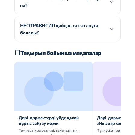
па?
НЕОТРАВИСИЛ қайдан сатып алуға
болады?
Тақырып бойынша мақалалар
Дәрі-дәрмектерді үйде қалай
Дәрі-дәрмек анал
дұрыс сақтау керек
аңыздар мен шын
Температура режимі, ылғалдылық,
Түпнұсқа препаратта