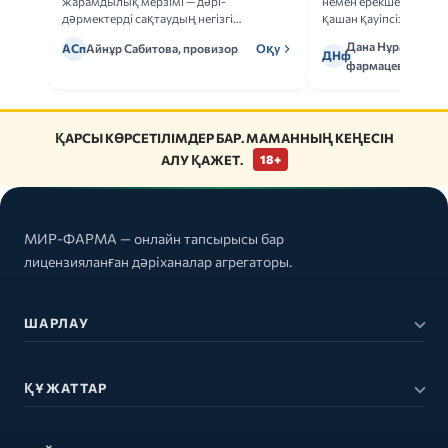
жарамдылық мерзімі — дәрі-
немен ерекшеленеді 
дәрмектерді сақтаудың негізгі
қашан қауіпсіз.
ережелерін талдаймыз.
Дана Нұрмұханов
АСп
Айнұр Сабитова, провизор
Оқу
ДНф
фармацевт
ҚАРСЫ КӨРСЕТІЛІМДЕР БАР. МАМАННЫҢ КЕҢЕСІН
АЛУ ҚАЖЕТ.
18+
МИР-ФАРМА — онлайн тапсырысы бар
лицензияланған дәріханалар агрегаторы.
ШАРЛАУ
ҚҰЖАТТАР