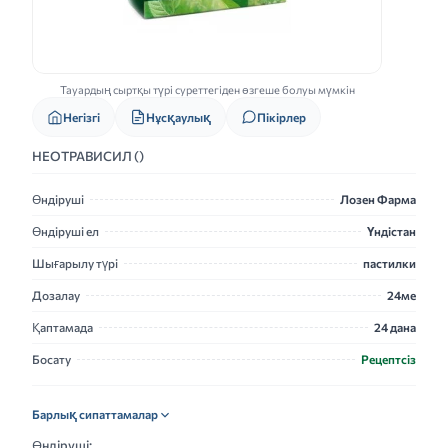
Тауардың сыртқы түрі суреттегіден өзгеше болуы мүмкін
Нұсқаулық
Негізгі
Пікірлер
НЕОТРАВИСИЛ ()
Өндіруші
Лозен Фарма
Өндіруші ел
Үндістан
Шығарылу түрі
пастилки
Дозалау
24ме
Қаптамада
24 дана
Босату
Рецептсіз
Барлық сипаттамалар
Өндіруші: