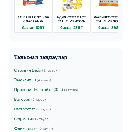
911 ВАША СЛУЖБА
АДЖИСЕПТ ПАСТ.
ФАРИНГОСЕПТ ТАБ
СПАСЕНИЯ/
24 ШТ. МЕНТОЛ-
20 ШТ. МЕДОВО-
ЭКСТРЕННАЯ
ЭВКАЛИПТ
ЛИМОННЫЙ
бастап 106 ₸
бастап 238 ₸
бастап 398 ₸
ПОМОЩЬ
ЛЕДЕНЦЫ Б/
САХАРА 50Г
ШАЛФЕЙ-ЛИПА
Танымал таңдаулар
Отривин Беби
(2 тауар)
Эмоксипин
(4 тауар)
Прополис Настойка (Фл.)
(4 тауар)
Веторон
(2 тауар)
Гастростат
(3 тауар)
Форметин
(2 тауар)
Фликсоназе
(2 тауар)