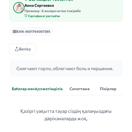
Анна Сергеевна
Провизор · 8 жылдан астам тәжірибе
Сертификат расталған
EAN: 4601764007395
Бөлісу
Смягчают горло, облегчают боль и першение.
Бағалар мен қолжетімділік
Сипаттама
Пікірлер
Қазіргі уақытта тауар сіздің қалаңыздағы
дәріханаларда жоқ.