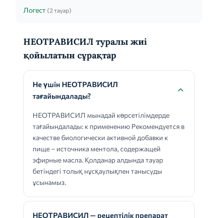
Логест
(2 тауар)
НЕОТРАВИСИЛ туралы жиі
қойылатын сұрақтар
Не үшін НЕОТРАВИСИЛ
тағайындалады?
НЕОТРАВИСИЛ мынадай көрсетілімдерде
тағайындалады: к применению Рекомендуется в
качестве биологически активной добавки к
пище – источника ментола, содержащей
эфирные масла. Қолданар алдында тауар
бетіндегі толық нұсқаулықпен танысуды
ұсынамыз.
НЕОТРАВИСИЛ — рецептілік препарат