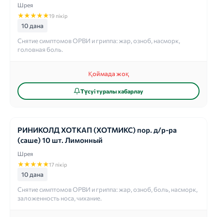
Шрея
★
★
★
★
★
19 пікір
10 дана
Снятие симптомов ОРВИ и гриппа: жар, озноб, насморк,
головная боль.
Қоймада жоқ
Түсуі туралы хабарлау
РИНИКОЛД ХОТКАП (ХОТМИКС) пор. д/р-ра
(саше) 10 шт. Лимонный
Шрея
★
★
★
★
★
17 пікір
10 дана
Снятие симптомов ОРВИ и гриппа: жар, озноб, боль, насморк,
заложенность носа, чихание.