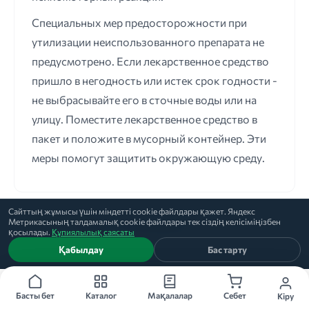
Специальных мер предосторожности при
утилизации неиспользованного препарата не
предусмотрено. Если лекарственное средство
пришло в негодность или истек срок годности -
не выбрасывайте его в сточные воды или на
улицу. Поместите лекарственное средство в
пакет и положите в мусорный контейнер. Эти
меры помогут защитить окружающую среду.
Сайттың жұмысы үшін міндетті cookie файлдары қажет. Яндекс
Метрикасының талдамалық cookie файлдары тек сіздің келісіміңізбен
★
★
★
★
★
5
5-тен негізінде
76
пікір
қосылады.
Құпиялылық саясаты
Қабылдау
Бас тарту
Сондай-ақ қараңыз
Басты бет
Каталог
Мақалалар
Себет
Кіру