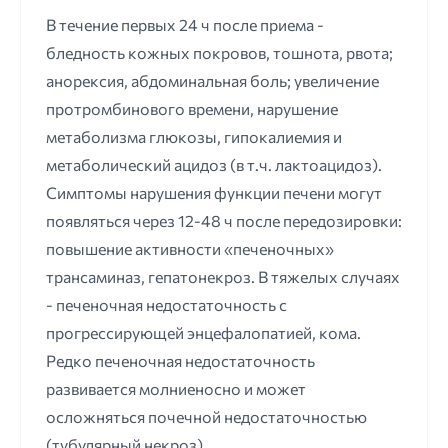
В течение первых 24 ч после приема -
бледность кожных покровов, тошнота, рвота;
анорексия, абдоминальная боль; увеличение
протромбинового времени, нарушение
метаболизма глюкозы, гипокалиемия и
метаболический ацидоз (в т.ч. лактоацидоз).
Симптомы нарушения функции печени могут
появляться через 12-48 ч после передозировки:
повышение активности «печеночных»
трансаминаз, гепатонекроз. В тяжелых случаях
- печеночная недостаточность с
прогрессирующей энцефалопатией, кома.
Редко печеночная недостаточность
развивается молниеносно и может
осложняться почечной недостаточностью
(тубулярный некроз).