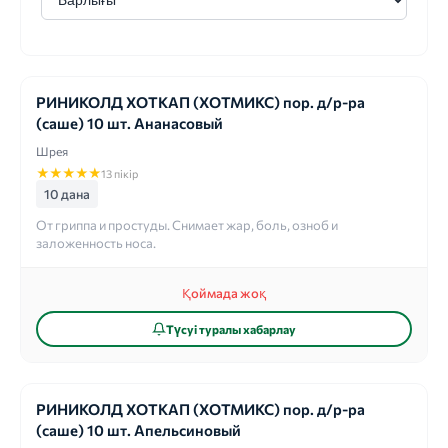
РИНИКОЛД ХОТКАП (ХОТМИКС) пор. д/р-ра
(саше) 10 шт. Ананасовый
Шрея
★
★
★
★
★
13 пікір
10 дана
От гриппа и простуды. Снимает жар, боль, озноб и
заложенность носа.
Қоймада жоқ
Түсуі туралы хабарлау
РИНИКОЛД ХОТКАП (ХОТМИКС) пор. д/р-ра
(саше) 10 шт. Апельсиновый