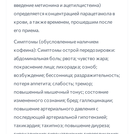
введение метионина и ацетилцистеина)
определяется концентрацией парацетамола в
крови, а также временем, прошедшим после
его приема.
Симптомы (обусловленные наличием
кофеина): Симптомы острой передозировки:
абдоминальная боль; рвота; чувство жара;
покраснение лица; лихорадка; озноб;
возбуждение; бессонница; раздражительность;
потеря аппетита; слабость; тремор;
повышенный мышечный тонус; состояние
измененного сознания; бред; галлюцинации;
повышение артериального давления с
последующей артериальной гипотензией;
тахикардия; тахипноэ; повышение диуреза;
гипокалиемия; гипонатриемия; гипергликемия;