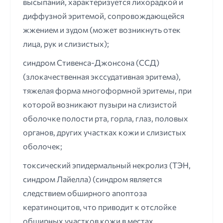
высыпаний, характеризуется лихорадкой и
диффузной эритемой, сопровождающейся
жжением и зудом (может возникнуть отек
лица, рук и слизистых);
синдром Стивенса-Джонсона (ССД)
(злокачественная экссудативная эритема),
тяжелая форма многоформной эритемы, при
которой возникают пузыри на слизистой
оболочке полости рта, горла, глаз, половых
органов, других участках кожи и слизистых
оболочек;
токсический эпидермальный некролиз (ТЭН,
синдром Лайелла) (синдром является
следствием обширного апоптоза
кератиноцитов, что приводит к отслойке
обширных участков кожи в местах