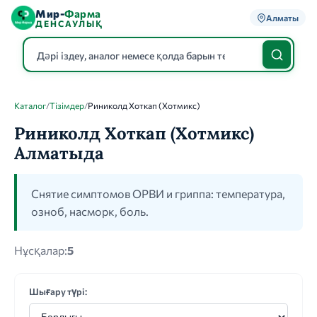
Мир-
Фарма
Алматы
ДЕНСАУЛЫҚ
Каталог
/
Тізімдер
/
Риниколд Хоткап (Хотмикс)
Каталог
Риниколд Хоткап (Хотмикс)
Алматыда
Снятие симптомов ОРВИ и гриппа: температура,
озноб, насморк, боль.
Нұсқалар:
5
Шығару түрі: