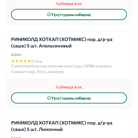
Қоймада жоқ
Түсуі туралы хабарлау
РИНИКОЛД ХОТКАП (ХОТМИКС) пор. д/р-ра
(саше) 5 шт. Апельсиновый
Шрея
★
★
★
★
★
11 пікір
Симптоматическое лечение простуды, ОРВИ и гриппа.
Снимает жар, боль, насморк.
Қоймада жоқ
Түсуі туралы хабарлау
РИНИКОЛД ХОТКАП (ХОТМИКС) пор. д/р-ра
(саше) 5 шт. Лимонный
Шрея