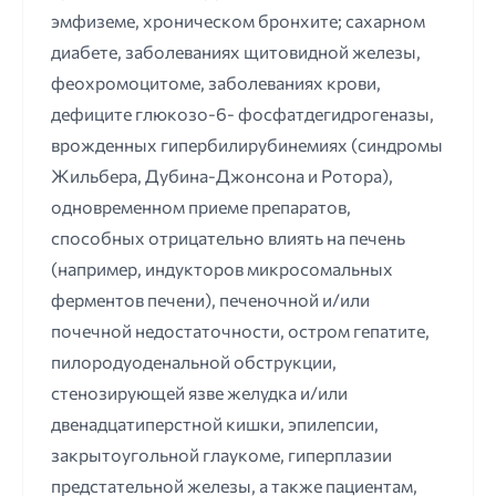
эмфиземе, хроническом бронхите; сахарном
диабете, заболеваниях щитовидной железы,
феохромоцитоме, заболеваниях крови,
дефиците глюкозо-6- фосфатдегидрогеназы,
врожденных гипербилирубинемиях (синдромы
Жильбера, Дубина-Джонсона и Ротора),
одновременном приеме препаратов,
способных отрицательно влиять на печень
(например, индукторов микросомальных
ферментов печени), печеночной и/или
почечной недостаточности, остром гепатите,
пилородуоденальной обструкции,
стенозирующей язве желудка и/или
двенадцатиперстной кишки, эпилепсии,
закрытоугольной глаукоме, гиперплазии
предстательной железы, а также пациентам,