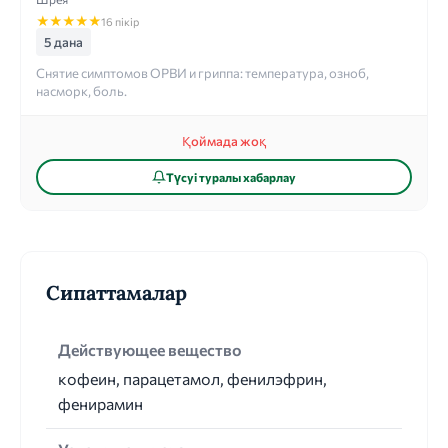
★
★
★
★
★
16 пікір
5 дана
Снятие симптомов ОРВИ и гриппа: температура, озноб,
насморк, боль.
Қоймада жоқ
Түсуі туралы хабарлау
Сипаттамалар
Действующее вещество
кофеин, парацетамол, фенилэфрин,
фенирамин