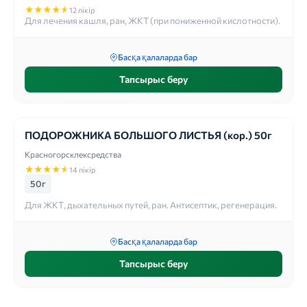
★
★
★
★
★
12 пікір
Для лечения кашля, ран, ЖКТ (при пониженной кислотности).
Басқа қалаларда бар
Тапсырыс беру
ПОДОРОЖНИКА БОЛЬШОГО ЛИСТЬЯ (кор.) 50г
Красногорсклексредства
★
★
★
★
★
14 пікір
50г
Для ЖКТ, дыхательных путей, ран. Антисептик, регенерация.
Басқа қалаларда бар
Тапсырыс беру