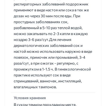
респираторных заболеваний подорожник
применяют в виде настоя или сока в тех же
дозах но через 30 мин после еды. При
простудных заболеваниях сок,
разбавленный в 5-10 раз теплой водой,
можно закапывать по 2-3 капли в каждую
ноздрю 3-6 раз/сут.Для лечения
дерматологических заболеваний сок и
настой можно использовать наружно в виде
повязок, примочек или промываний, 3-4
раза/сут, а при ожогах - регулярно, с
промежутком в 1-1.5 ч. В гинекологической
практике используют сок в виде
спринцеваний, ванночек, инстилляций,
влагалищных тампонов.
Условия хранения
В сухом темном прохладном месте.