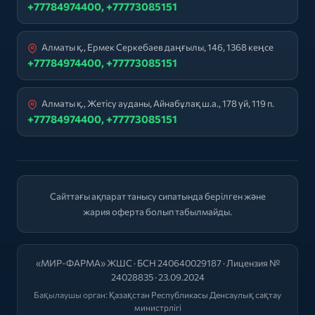
+77784974400, +77773085151
Алматы қ., Ермек Серкебаев даңғылы, 146, 1368 кеңсе
+77784974400, +77773085151
Алматы қ., Жетісу ауданы, Айнабұлақ ш.а., 178 үй, 119 п.
+77784974400, +77773085151
Сайттағы ақпарат танысу сипатында берілген және
жария оферта болып табылмайды.
«МИР-ФАРМА» ЖШС · БСН 240640029187 · Лицензия №
24028835 · 23.09.2024
Бақылаушы орган:
Қазақстан Республикасы Денсаулық сақтау
министрлігі