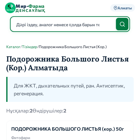
Мир-
Фарма
Алматы
ДЕНСАУЛЫҚ
Каталог
/
Тізімдер
/
Подорожника Большого Листья (Кор.)
Каталог
Подорожника Большого Листья
(Кор.) Алматыда
Для ЖКТ, дыхательных путей, ран. Антисептик,
регенерация.
Нұсқалар:
2
Өндірушілер:
2
ПОДОРОЖНИКА БОЛЬШОГО ЛИСТЬЯ (кор.) 50г
Фитофарм