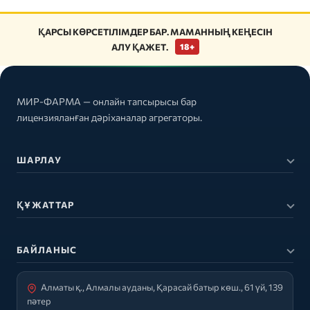
ҚАРСЫ КӨРСЕТІЛІМДЕР БАР. МАМАННЫҢ КЕҢЕСІН
АЛУ ҚАЖЕТ.
18+
МИР-ФАРМА — онлайн тапсырысы бар
лицензияланған дәріханалар агрегаторы.
ШАРЛАУ
ҚҰЖАТТАР
БАЙЛАНЫС
Алматы қ., Алмалы ауданы, Қарасай батыр көш., 61 үй, 139
пәтер