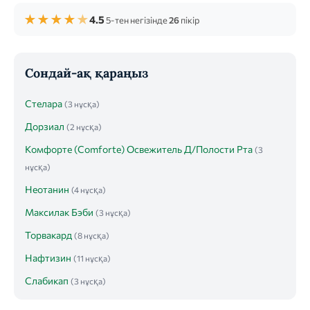
★
★
★
★
★
4.5
5-тен негізінде
26
пікір
Сондай-ақ қараңыз
Стелара
(3 нұсқа)
Дорзиал
(2 нұсқа)
Комфорте (Comforte) Освежитель Д/Полости Рта
(3
нұсқа)
Неотанин
(4 нұсқа)
Максилак Бэби
(3 нұсқа)
Торвакард
(8 нұсқа)
Нафтизин
(11 нұсқа)
Слабикап
(3 нұсқа)