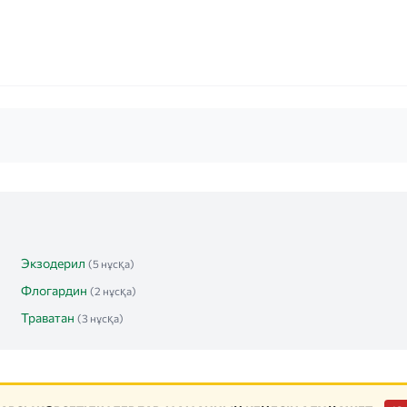
Экзодерил
(5 нұсқа)
Флогардин
(2 нұсқа)
Траватан
(3 нұсқа)