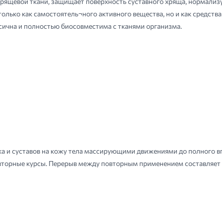
рящевой ткани, защищает поверхность суставного хряща, нормализу
олько как самостоятель¬ного активного вещества, но и как средства
ксична и полностью биосовместима с тканями организма.
а и суставов на кожу тела массирующими движениями до полного вп
вторные курсы. Перерыв между повторным применением составляет 