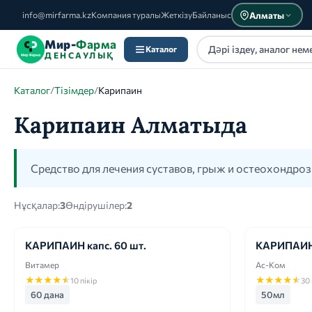
Алматы
info@mirfarma.kz
Компания туралы
Жеткізу
Байланыс
Мир-
Фарма
Каталог
ДЕНСАУЛЫҚ
Каталог
/
Тізімдер
/
Карипаин
Карипаин Алматыда
Каталог
Средство для лечения суставов, грыж и остеохондроз
Нұсқалар:
3
Өндірушілер:
2
КАРИПАИН капс. 60 шт.
КАРИПАИН
Витамер
Ас-Ком
★
★
★
★
★
★
★
★
★
★
10 пікір
30 
60 дана
50мл