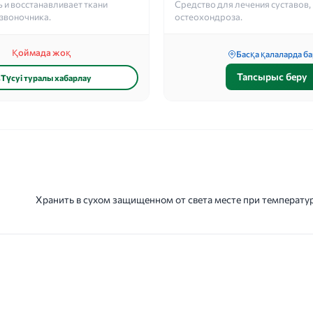
 и восстанавливает ткани
Средство для лечения суставов,
озвоночника.
остеохондроза.
Қоймада жоқ
Басқа қалаларда ба
Тапсырыс беру
Түсуі туралы хабарлау
Хранить в сухом защищенном от света месте при температуре