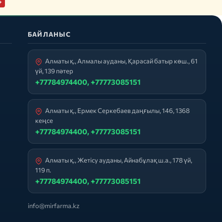
+
БАЙЛАНЫС
Алматы қ., Алмалы ауданы, Қарасай батыр көш., 61
үй, 139 пәтер
+77784974400, +77773085151
Алматы қ., Ермек Серкебаев даңғылы, 146, 1368
кеңсе
+77784974400, +77773085151
Алматы қ., Жетісу ауданы, Айнабұлақ ш.а., 178 үй,
119 п.
+77784974400, +77773085151
info@mirfarma.kz