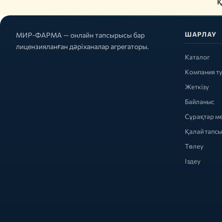
Қ
ШАРЛАУ
МИР-ФАРМА — онлайн тапсырысы бар
лицензияланған дәріханалар агрегаторы.
Каталог
Компания т
Жеткізу
Байланыс
Сұрақтар м
Қалай тапс
Төлеу
Іздеу