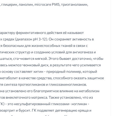
, глицерин, ланолин, microcare РМ5, триэтаноламин,
 характеру ферментативного действия её называют
х средах (диапазон pH 3-12). Он сохраняет активность в
я безопасным для жизнеспособных тканей в связи с
тических структур и созданию условий для ангиогенеза и
аться, ста¬новится мягкой. Этого бывает достаточно, чтобы
 весь межпоз¬вонковый диск, в результате чего усиливается
 основу составляет хитин - природный полимер, который
метаболит в качестве средства, способного оказать защитное
ля синтеза протеогликанов и гликозаминогликанов.
на установлено его благоприятное влияние на метаболизм
в внеклеточного матрикса. Также установлено, что из
К) - это несульфатированный гликозами- ногликан -
еоартрит и бурсит. ГК подавляет дегенерацию хряща и