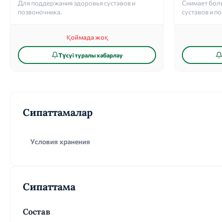
Для поддержания здоровья суставов и
Снимает боль
позвоночника.
суставов и п
Қоймада жоқ
Түсуі туралы хабарлау
Сипаттамалар
Условия хранения
Сипаттама
Состав