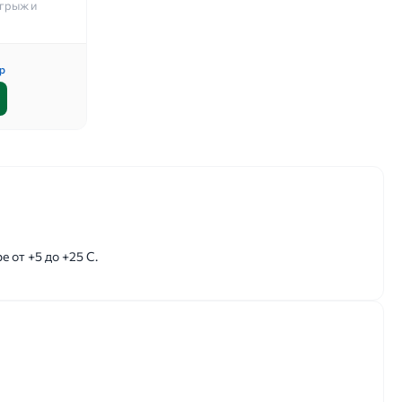
 грыж и
р
 от +5 до +25 С.