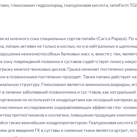
паин, глюкозамин гидрохлорид, гиалуроновая кислота, lameform TGI
я из млечного сока специальных сортов папайи (Carica Papaya). По
а, папаин активен не только в кислых, но и в нейтральных и щелочны
рушение нежизнеспособных белковых масс и, вместе с тем, являетс
 в зону повреждений позвонка и суставов содей¬ствует лизису некро
а грыжу межпоз¬вонковых дисков. Грыжа начинает постепенно уменьш
ли в позвоночнике постепенно проходят. Также папаин действует на
ормальную структуру. Глюкозамин является аминомоносахаридом, его
 лечении заболеваний позвоночника и сус¬тавов, как натуральный 
В организме он используется хондроцитами как исходный материал д
гочисленных исследованиях оздоравливающих эффектов глю- козами
теза протеогликанов и коллагена, повышение продукции компоненто
йся также важнейшим хондропротектором. Гиалуроновая кислота (Г
 для введения ГК в суставы и смежные ткани является артрит, ост