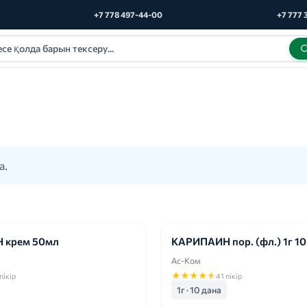
+7 778 497-44-00
+7 777 
а.
 крем 50мл
КАРИПАИН пор. (фл.) 1г 10
Ас-Ком
★
★
★
★
★
пікір
41 пікір
1г · 10 дана