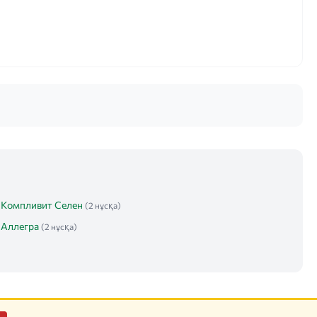
Компливит Селен
(2 нұсқа)
Аллегра
(2 нұсқа)