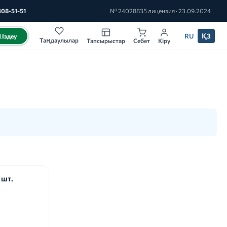
308-51-51
№ 24028835 лицензия · 23.09.2024
RU
ҚЗ
Іздеу
Таңдаулылар
Тапсырыстар
Себет
Кіру
 шт.