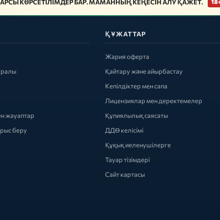
АРСЫ КӨРСЕТІЛІМДЕР БАР. МАМАННЫҢ КЕҢЕСІН АЛУ ҚАЖЕТ.
18
ҚҰЖАТТАР
Жария оферта
уралы
Қайтару және айырбастау
Кепілдіктер мен сапа
Лицензиялар мен деректемелер
ен жауаптар
Құпиялылық саясаты
ырыс беру
ДДӨ келісімі
Құқық иеленушілерге
Тауар тізімдері
Сайт картасы