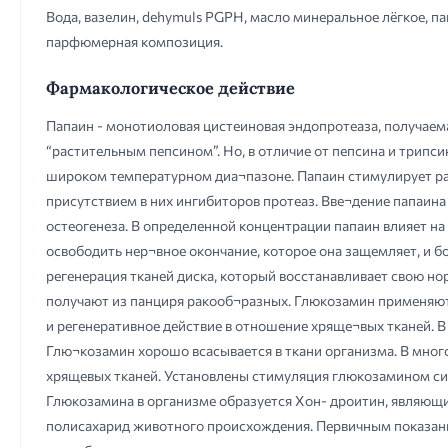
Вода, вазелин, dehymuls PGPH, масло минеральное лёгкое, па
парфюмерная композиция.
Фармакологическое действие
Папаин - монотиоловая цистеиновая эндопротеаза, получаема
“растительным пепсином”. Но, в отличие от пепсина и трипсин
широком температурном диа¬пазоне. Папаин стимулирует раз
присутствием в них ингибиторов протеаз. Вве¬дение папаина
остеогенеза. В определенной концентрации папаин влияет н
освободить нер¬вное окончание, которое она защемляет, и бо
регенерация тканей диска, который восстанавливает свою н
получают из панциря ракооб¬разных. Глюкозамин применяют в
и регенеративное действие в отношение хряще¬вых тканей. 
Глю¬козамин хорошо всасывается в ткани организма. В мно
хрящевых тканей. Установлены стимуляция глюкозамином син
Глюкозамина в организме образуется Хон- дроитин, являющи
полисахарид животного происхождения. Первичным показанием