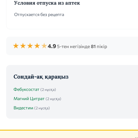
Условия отпуска из аптек
Отпускается без рецепта
★
★
★
★
★
4.9
5-тен негізінде
81
пікір
Сондай-ақ қараңыз
Фебуксостат
(2 нұсқа)
Магний Цитрат
(2 нұсқа)
Видестим
(2 нұсқа)