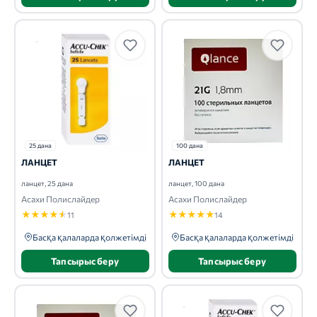
25 дана
100 дана
ЛАНЦЕТ
ЛАНЦЕТ
ланцет, 25 дана
ланцет, 100 дана
Асахи Полислайдер
Асахи Полислайдер
★
★
★
★
★
★
★
★
★
★
11
14
Басқа қалаларда қолжетімді
Басқа қалаларда қолжетімді
Тапсырыс беру
Тапсырыс беру