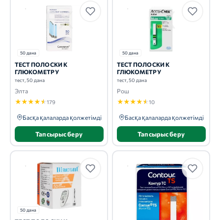
50 дана
50 дана
ТЕСТ ПОЛОСКИ К
ТЕСТ ПОЛОСКИ К
ГЛЮКОМЕТРУ
ГЛЮКОМЕТРУ
тест, 50 дана
тест, 50 дана
Элта
Рош
★
★
★
★
★
★
★
★
★
★
179
10
Басқа қалаларда қолжетімді
Басқа қалаларда қолжетімді
Тапсырыс беру
Тапсырыс беру
50 дана