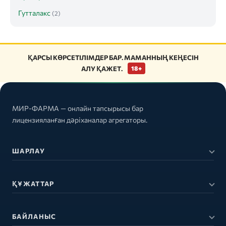
Гутталакс
(2)
ҚАРСЫ КӨРСЕТІЛІМДЕР БАР. МАМАННЫҢ КЕҢЕСІН
АЛУ ҚАЖЕТ.
18+
МИР-ФАРМА — онлайн тапсырысы бар
лицензияланған дәріханалар агрегаторы.
ШАРЛАУ
ҚҰЖАТТАР
БАЙЛАНЫС