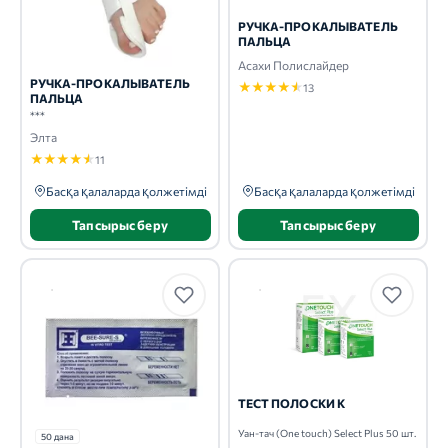
РУЧКА-ПРОКАЛЫВАТЕЛЬ
ПАЛЬЦА
Асахи Полислайдер
РУЧКА-ПРОКАЛЫВАТЕЛЬ
★
★
★
★
★
13
ПАЛЬЦА
***
Элта
★
★
★
★
★
11
Басқа қалаларда қолжетімді
Басқа қалаларда қолжетімді
Тапсырыс беру
Тапсырыс беру
ТЕСТ ПОЛОСКИ К
Уан-тач (One touch) Select Plus 50 шт.
50 дана