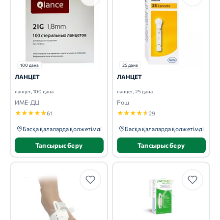
100 дана
25 дана
ЛАНЦЕТ
ЛАНЦЕТ
ланцет, 100 дана
ланцет, 25 дана
ИМЕ-ДЦ
Рош
★
★
★
★
★
★
★
★
★
★
61
29
Басқа қалаларда қолжетімді
Басқа қалаларда қолжетімді
Тапсырыс беру
Тапсырыс беру