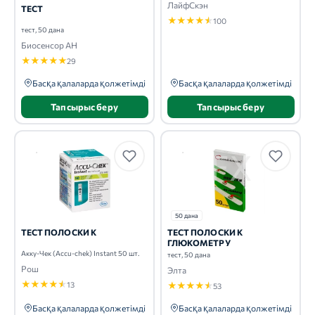
ЛайфСкэн
ТЕСТ
★
★
★
★
★
100
тест, 50 дана
Биосенсор АН
★
★
★
★
★
29
Басқа қалаларда қолжетімді
Басқа қалаларда қолжетімді
Тапсырыс беру
Тапсырыс беру
50 дана
ТЕСТ ПОЛОСКИ К
ТЕСТ ПОЛОСКИ К
ГЛЮКОМЕТРУ
Акку-Чек (Accu-chek) Instant 50 шт.
тест, 50 дана
Рош
Элта
★
★
★
★
★
13
★
★
★
★
★
53
Басқа қалаларда қолжетімді
Басқа қалаларда қолжетімді