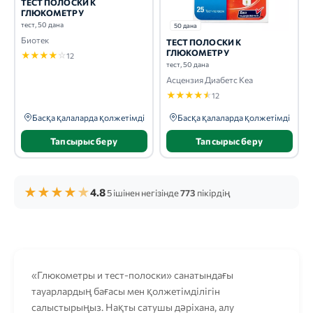
ТЕСТ ПОЛОСКИ К
ГЛЮКОМЕТРУ
тест, 50 дана
50 дана
Биотек
ТЕСТ ПОЛОСКИ К
ГЛЮКОМЕТРУ
★
★
★
★
☆
12
тест, 50 дана
Асцензия Диабетс Кеа
★
★
★
★
★
12
Басқа қалаларда қолжетімді
Басқа қалаларда қолжетімді
Тапсырыс беру
Тапсырыс беру
★
★
★
★
★
4.8
5 ішінен негізінде
773
пікірдің
«Глюкометры и тест-полоски» санатындағы
тауарлардың бағасы мен қолжетімділігін
салыстырыңыз. Нақты сатушы дәріхана, алу