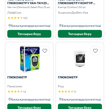
ГЛЮКОМЕТРУ УАН-ТАЧ (ONE
ГЛЮКОМЕТРУ КОНТУР
TOUCH) SELECT PLUS 25 ШТ.
(CONTOUR) 50 ШТ.
Уан-тач (One touch) Select Plus 25 шт.
Контур (Contour) 50 шт.
ЛайфСкэн
Асцензия Диабетс Кеа
★
★
★
★
★
102
Басқа қалаларда қолжетімді
Басқа қалаларда қолжетімді
Тапсырыс беру
Тапсырыс беру
ГЛЮКОМЕТР
ГЛЮКОМЕТР
Панасоник
Рош
★
★
★
★
★
★
★
★
★
★
14
11
Басқа қалаларда қолжетімді
Басқа қалаларда қолжетімді
Тапсырыс беру
Тапсырыс беру