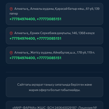
Алматы қ., Алмалы ауданы, Қарасай батыр көш., 61 үй, 139
пәтер
+77784974400, +77773085151
Алматы қ., Ермек Серкебаев даңғылы, 146, 1368 кеңсе
+77784974400, +77773085151
Алматы қ., Жетісу ауданы, Айнабұлақ ш.а., 178 үй, 119 п.
+77784974400, +77773085151
Сайттағы ақпарат танысу сипатында берілген және
жария оферта болып табылмайды.
«МИР-ФАРМА» ЖШС · БСН 240640029187 · Лицензия №