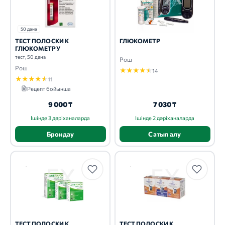
50 дана
ТЕСТ ПОЛОСКИ К
ГЛЮКОМЕТР
ГЛЮКОМЕТРУ
тест, 50 дана
Рош
Рош
★
★
★
★
★
14
★
★
★
★
★
11
Рецепт бойынша
9 000 ₸
7 030 ₸
Ішінде 3 дәріханаларда
Ішінде 2 дәріханаларда
Брондау
Сатып алу
ТЕСТ ПОЛОСКИ К
ТЕСТ ПОЛОСКИ К