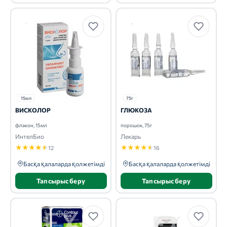
15мл
75г
ВИСКОЛОР
ГЛЮКОЗА
флакон, 15мл
порошок, 75г
ИнтелБио
Лекарь
★
★
★
★
★
★
★
★
★
★
12
16
Басқа қалаларда қолжетімді
Басқа қалаларда қолжетімді
Тапсырыс беру
Тапсырыс беру