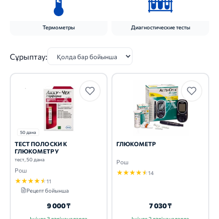
Термометры
Диагностические тесты
Сұрыптау:
50 дана
ТЕСТ ПОЛОСКИ К
ГЛЮКОМЕТР
ГЛЮКОМЕТРУ
тест, 50 дана
Рош
Рош
★
★
★
★
★
14
★
★
★
★
★
11
Рецепт бойынша
9 000 ₸
7 030 ₸
Ішінде 3 дәріханаларда
Ішінде 2 дәріханаларда