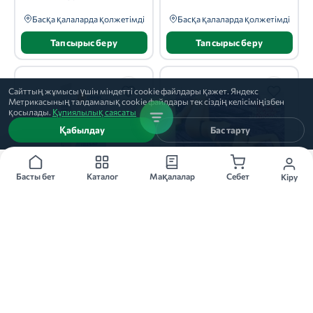
Басқа қалаларда қолжетімді
Басқа қалаларда қолжетімді
Тапсырыс беру
Тапсырыс беру
Сайттың жұмысы үшін міндетті cookie файлдары қажет. Яндекс
Метрикасының талдамалық cookie файлдары тек сіздің келісіміңізбен
қосылады.
Құпиялылық саясаты
Қабылдау
Бас тарту
Басты бет
Каталог
Мақалалар
Себет
Кіру
0.1% 1 дана
1 дана
НАФТИЗИН
ПРЕЗЕРВАТИВ
капли, 0.1%, 1 дана
презерватив, 1 дана
Лекарь
Альпина Пласт
★
★
★
★
★
★
★
★
★
★
11
12
Басқа қалаларда қолжетімді
Басқа қалаларда қолжетімді
Тапсырыс беру
Тапсырыс беру