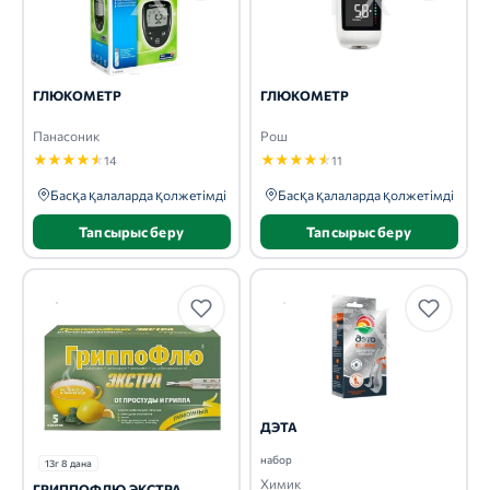
ГЛЮКОМЕТР
ГЛЮКОМЕТР
Панасоник
Рош
★
★
★
★
★
★
★
★
★
★
14
11
Басқа қалаларда қолжетімді
Басқа қалаларда қолжетімді
Тапсырыс беру
Тапсырыс беру
ДЭТА
набор
13г 8 дана
Химик
ГРИППОФЛЮ ЭКСТРА