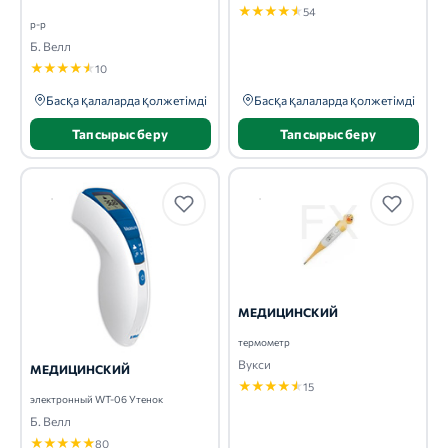
★
★
★
★
★
54
р-р
Б. Велл
★
★
★
★
★
10
Басқа қалаларда қолжетімді
Басқа қалаларда қолжетімді
Тапсырыс беру
Тапсырыс беру
МЕДИЦИНСКИЙ
термометр
Вукси
МЕДИЦИНСКИЙ
★
★
★
★
★
15
электронный WT-06 Утенок
Б. Велл
★
★
★
★
★
80