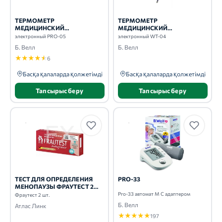
ТЕРМОМЕТР
ТЕРМОМЕТР
МЕДИЦИНСКИЙ
МЕДИЦИНСКИЙ
ЭЛЕКТРОННЫЙ PRO-05
ЭЛЕКТРОННЫЙ WT-04
электронный PRO-05
электронный WT-04
Б. Велл
Б. Велл
★
★
★
★
★
6
Басқа қалаларда қолжетімді
Басқа қалаларда қолжетімді
Тапсырыс беру
Тапсырыс беру
ТЕСТ ДЛЯ ОПРЕДЕЛЕНИЯ
PRO-33
МЕНОПАУЗЫ ФРАУТЕСТ 2
ШТ.
Pro-33 автомат M С адаптером
Фраутест 2 шт.
Б. Велл
Атлас Линк
★
★
★
★
★
197