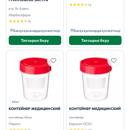
★
★
★
★
★
13
р-р, 13г, 8 дана
Марбиофарм
★
★
★
★
★
15
Басқа қалаларда қолжетімді
Басқа қалаларда қолжетімді
Тапсырыс беру
Тапсырыс беру
60мл
КОНТЕЙНЕР МЕДИЦИНСКИЙ
КОНТЕЙНЕР МЕДИЦИНСКИЙ
контейнер, 60мл
контейнер
Перинт
Еврокэп ООО
★
★
★
★
★
★
★
★
★
☆