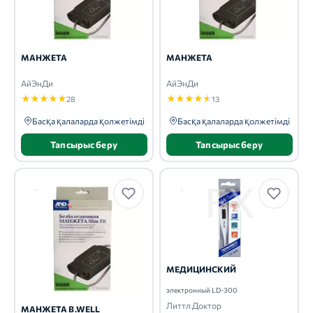
МАНЖЕТА
МАНЖЕТА
АйЭнДи
АйЭнДи
★
★
★
★
★
★
★
★
★
★
28
13
Басқа қалаларда қолжетімді
Басқа қалаларда қолжетімді
Тапсырыс беру
Тапсырыс беру
МЕДИЦИНСКИЙ
электронный LD-300
Литтл Доктор
МАНЖЕТА B.WELL