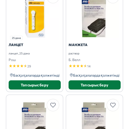
25 дана
ЛАНЦЕТ
МАНЖЕТА
ланцет, 25 дана
раствор
Рош
Б. Велл
★
★
★
★
★
★
★
★
★
★
29
14
Басқа қалаларда қолжетімді
Басқа қалаларда қолжетімді
Тапсырыс беру
Тапсырыс беру