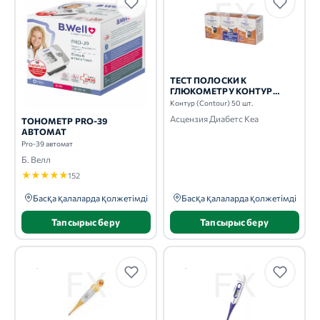
ТЕСТ ПОЛОСКИ К
ГЛЮКОМЕТРУ КОНТУР
(CONTOUR) 50 ШТ.
Контур (Contour) 50 шт.
Асцензия Диабетс Кеа
ТОНОМЕТР PRO-39
АВТОМАТ
Pro-39 автомат
Б. Велл
★
★
★
★
★
152
Басқа қалаларда қолжетімді
Басқа қалаларда қолжетімді
Тапсырыс беру
Тапсырыс беру