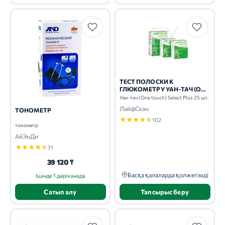
ТЕСТ ПОЛОСКИ К
ГЛЮКОМЕТРУ УАН-ТАЧ (ONE
TOUCH) SELECT PLUS 25 ШТ.
Уан-тач (One touch) Select Plus 25 шт.
ЛайфСкэн
ТОНОМЕТР
★
★
★
★
★
102
тонометр
АйЭнДи
★
★
★
★
★
71
39 120 ₸
Басқа қалаларда қолжетімді
Ішінде 1 дәріханада
Сатып алу
Тапсырыс беру