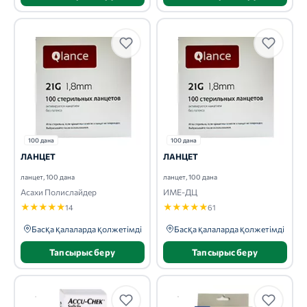
100 дана
100 дана
ЛАНЦЕТ
ЛАНЦЕТ
ланцет, 100 дана
ланцет, 100 дана
Асахи Полислайдер
ИМЕ-ДЦ
★
★
★
★
★
★
★
★
★
★
14
61
Басқа қалаларда қолжетімді
Басқа қалаларда қолжетімді
Тапсырыс беру
Тапсырыс беру