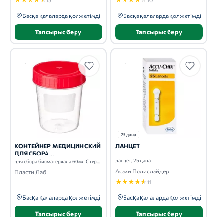
15
10
Басқа қалаларда қолжетімді
Басқа қалаларда қолжетімді
Тапсырыс беру
Тапсырыс беру
25 дана
КОНТЕЙНЕР МЕДИЦИНСКИЙ
ЛАНЦЕТ
ДЛЯ СБОРА
БИОМАТЕРИАЛА
ланцет, 25 дана
для сбора биоматериала 60мл Стерильный+ложка-шпатель
Асахи Полислайдер
Пласти Лаб
★
★
★
★
★
11
Басқа қалаларда қолжетімді
Басқа қалаларда қолжетімді
Тапсырыс беру
Тапсырыс беру