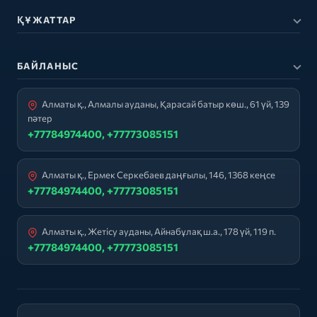
ҚҰЖАТТАР
БАЙЛАНЫС
Алматы қ., Алмалы ауданы, Қарасай батыр көш., 61 үй, 139
пәтер
+77784974400, +77773085151
Алматы қ., Ермек Серкебаев даңғылы, 146, 1368 кеңсе
+77784974400, +77773085151
Алматы қ., Жетісу ауданы, Айнабұлақ ш.а., 178 үй, 119 п.
+77784974400, +77773085151