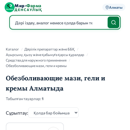
Мир-
Фарма
Алматы
ДЕНСАУЛЫҚ
Каталог
Каталог
/
Дәрілік препараттар және ББҚ
/
Ауырсыну, қызу және қабынуға қарсы құралдар
/
Средства для наружного применения
/
Обезболивающие мази, гели и кремы
Обезболивающие мази, гели и
кремы Алматыда
Табылған тауарлар:
1
Сұрыптау: