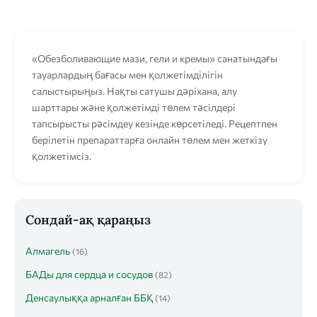
«Обезболивающие мази, гели и кремы» санатындағы
тауарлардың бағасы мен қолжетімділігін
салыстырыңыз. Нақты сатушы дәріхана, алу
шарттары және қолжетімді төлем тәсілдері
тапсырысты рәсімдеу кезінде көрсетіледі. Рецептпен
берілетін препараттарға онлайн төлем мен жеткізу
қолжетімсіз.
Сондай-ақ қараңыз
Алмагель
(16)
БАДы для сердца и сосудов
(82)
Денсаулыққа арналған ББҚ
(14)