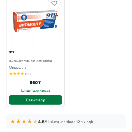
911
Живокост гель-бальзам 100мл
Мирролла
★
★
★
★
★
12
560 ₸
Ішінде 1 дәріханада
Сатып алу
★
★
★
★
★
4.6
5 ішінен негізінде
12
пікірдің