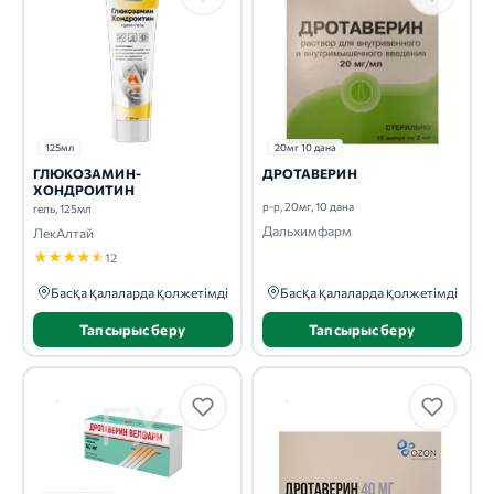
125мл
20мг 10 дана
ГЛЮКОЗАМИН-
ДРОТАВЕРИН
ХОНДРОИТИН
р-р, 20мг, 10 дана
гель, 125мл
Дальхимфарм
ЛекАлтай
★
★
★
★
★
12
Басқа қалаларда қолжетімді
Басқа қалаларда қолжетімді
Тапсырыс беру
Тапсырыс беру