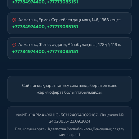
+77784974400, +77773085151
Алматы қ., Ермек Серкебаев даңғылы, 146, 1368 кеңсе
+77784974400, +77773085151
Алматы қ., Жетісу ауданы, Айнабұлақ ш.а., 178 үй, 119 п.
+77784974400, +77773085151
Сайттағы ақпарат танысу сипатында берілген және
жария оферта болып табылмайды.
«МИР-ФАРМА» ЖШС · БСН 240640029187 · Лицензия №
24028835 · 23.09.2024
Бақылаушы орган:
Қазақстан Республикасы Денсаулық сақтау
министрлігі