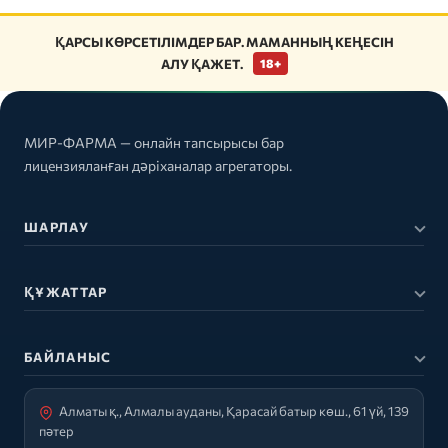
ҚАРСЫ КӨРСЕТІЛІМДЕР БАР. МАМАННЫҢ КЕҢЕСІН
АЛУ ҚАЖЕТ.
18+
МИР-ФАРМА — онлайн тапсырысы бар
лицензияланған дәріханалар агрегаторы.
ШАРЛАУ
ҚҰЖАТТАР
БАЙЛАНЫС
Алматы қ., Алмалы ауданы, Қарасай батыр көш., 61 үй, 139
пәтер