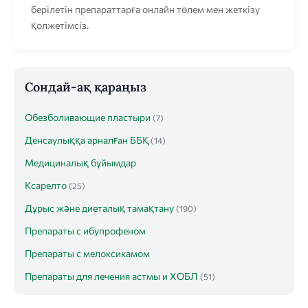
берілетін препараттарға онлайн төлем мен жеткізу
қолжетімсіз.
Сондай-ақ қараңыз
Обезболивающие пластыри
(7)
Денсаулыққа арналған ББҚ
(14)
Медициналық бұйымдар
Ксарелто
(25)
Дұрыс және диеталық тамақтану
(190)
Препараты с ибупрофеном
Препараты с мелоксикамом
Препараты для лечения астмы и ХОБЛ
(51)