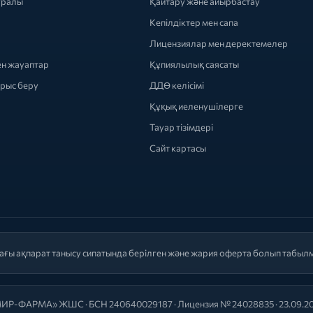
уралы
Қайтару және айырбастау
Кепілдіктер мен сапа
Лицензиялар мен деректемелер
ен жауаптар
Құпиялылық саясаты
ырыс беру
ДДӨ келісімі
Құқық иеленушілерге
Тауар тізімдері
Сайт картасы
ағы ақпарат танысу сипатында берілген және жария оферта болып табыл
ИР-ФАРМА» ЖШС · БСН 240640029187 · Лицензия № 24028835 · 23.09.2