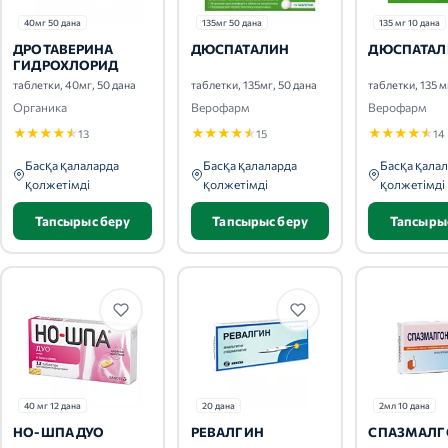
40мг 50 дана
135мг 50 дана
135 мг 10 дана
ДРОТАВЕРИНА
ДЮСПАТАЛИН
ДЮСПАТАЛ
ГИДРОХЛОРИД
таблетки, 40мг, 50 дана
таблетки, 135мг, 50 дана
таблетки, 135 м
Органика
Верофарм
Верофарм
★
★
★
★
★
★
★
★
★
★
★
★
★
★
★
13
15
14
Басқа қалаларда
Басқа қалаларда
Басқа қала
қолжетімді
қолжетімді
қолжетімді
Тапсырыс беру
Тапсырыс беру
Тапсыры
40 мг 12 дана
20 дана
2мл 10 дана
НО-ШПА ДУО
РЕВАЛГИН
СПАЗМАЛГ