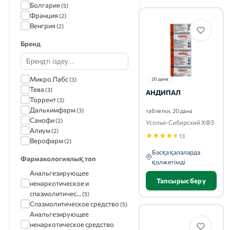
Болгария
(5)
Франция
(2)
Венгрия
(2)
Бренд
Микро Лабс
(3)
20 дана
Тева
(3)
АНДИПАЛ
Торрент
(3)
Дальхимфарм
(3)
таблетки, 20 дана
Санофи
(2)
Усолье-Сибирский ХФЗ
Алиум
(2)
★
★
★
★
★
13
Верофарм
(2)
Басқа қалаларда
Фармакологиялық топ
қолжетімді
Анальгезирующее
Тапсырыс беру
ненаркотическое и
спазмолитичес...
(5)
Спазмолитическое средство
(5)
Анальгезирующее
ненаркотическое средство