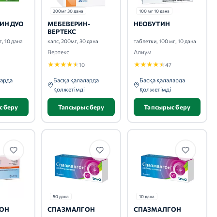
200мг 30 дана
100 мг 10 дана
ИН ДУО
МЕБЕВЕРИН-
НЕОБУТИН
ВЕРТЕКС
г, 10 дана
капс, 200мг, 30 дана
таблетки, 100 мг, 10 дана
Вертекс
Алиум
★
★
★
★
★
★
★
★
★
★
10
47
ларда
Басқа қалаларда
Басқа қалаларда
қолжетімді
қолжетімді
с беру
Тапсырыс беру
Тапсырыс беру
50 дана
10 дана
ОН
СПАЗМАЛГОН
СПАЗМАЛГОН