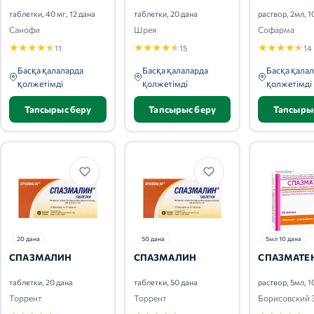
таблетки, 40 мг, 12 дана
таблетки, 20 дана
раствор, 2мл, 1
Санофи
Шрея
Софарма
★
★
★
★
★
★
★
★
★
★
★
★
★
★
★
11
15
14
Басқа қалаларда
Басқа қалаларда
Басқа қала
қолжетімді
қолжетімді
қолжетімді
Тапсырыс беру
Тапсырыс беру
Тапсыры
20 дана
50 дана
5мл 10 дана
СПАЗМАЛИН
СПАЗМАЛИН
СПАЗМАТЕ
таблетки, 20 дана
таблетки, 50 дана
раствор, 5мл, 1
Торрент
Торрент
Борисовский