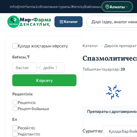
Алматы
info@mirfarma.kz
Компания туралы
Жеткізу
Байланыс
Мир-
Фарма
Каталог
ДЕНСАУЛЫҚ
Қолда жоқтарын көрсету
Каталог
/
Дәрілік препарат
Спазмолитичес
Бағасы, ₸
—
Каталог
Табылған тауарлар:
29
Көрсету
Рецептілік
Рецептсіз
Рецепт бойынша
Препараты с дротаверин
Ел
Ресей
(18)
Сұрыптау:
Үндістан
(10)