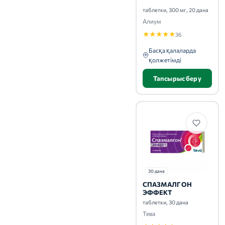
таблетки, 300 мг, 20 дана
Алиум
★
★
★
★
★
36
Басқа қалаларда
қолжетімді
Тапсырыс беру
30 дана
СПАЗМАЛГОН
ЭФФЕКТ
таблетки, 30 дана
Тева