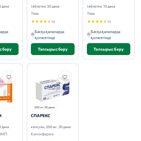
0 дана
таблетки, 50 дана
таблетки, 10 дана
Тева
Тева
★
★
★
★
★
★
★
★
★
★
10
13
ларда
Басқа қалаларда
Басқа қалаларда
қолжетімді
қолжетімді
с беру
Тапсырыс беру
Тапсырыс беру
200 мг 30 дана
Н
СПАРЕКС
0 дана
капсулы, 200 мг, 30 дана
 ЗМП
Канонфарма