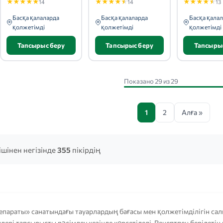
★
★
★
★
★
★
★
★
★
★
★
★
★
★
★
14
14
13
Басқа қалаларда
Басқа қалаларда
Басқа қала
қолжетімді
қолжетімді
қолжетімді
Тапсырыс беру
Тапсырыс беру
Тапсыры
Показано 29 из 29
1
2
Алға »
ішінен негізінде
355
пікірдің
параты» санатындағы тауарлардың бағасы мен қолжетімділігін са
дері тапсырысты рәсімдеу кезінде көрсетіледі. Рецептпен берілетін