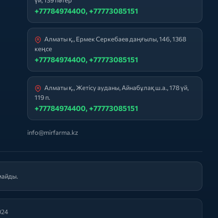
үй, 139 пәтер
+77784974400, +77773085151
Алматы қ., Ермек Серкебаев даңғылы, 146, 1368
кеңсе
+77784974400, +77773085151
Алматы қ., Жетісу ауданы, Айнабұлақ ш.а., 178 үй,
119 п.
+77784974400, +77773085151
info@mirfarma.kz
майды.
024