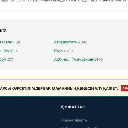
ңыз
терапии
Аторвастатин
(9)
(66)
иабете
Смекта
(1)
(1)
роя
Арбидол (Умифеновир)
(27)
(4)
АРСЫ КӨРСЕТІЛІМДЕР БАР. МАМАННЫҢ КЕҢЕСІН АЛУ ҚАЖЕТ.
18
ҚҰЖАТТАР
Жария оферта