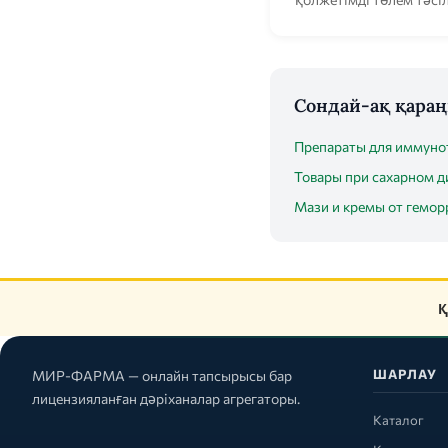
Сондай-ақ қара
Препараты для иммуно
Товары при сахарном д
Мази и кремы от гемор
Қ
ШАРЛАУ
МИР-ФАРМА — онлайн тапсырысы бар
лицензияланған дәріханалар агрегаторы.
Каталог