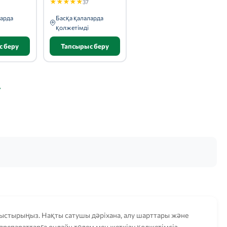
★
★
★
★
★
37
ларда
Басқа қалаларда
қолжетімді
с беру
Тапсырыс беру
лыстырыңыз. Нақты сатушы дәріхана, алу шарттары және
 препараттарға онлайн төлем мен жеткізу қолжетімсіз.