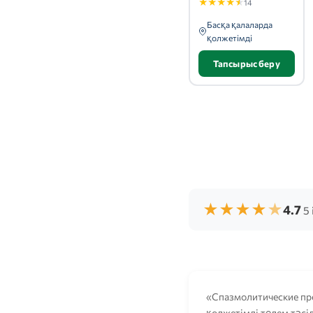
★
★
★
★
★
14
Басқа қалаларда
қолжетімді
Тапсырыс беру
★
★
★
★
★
4.7
5 
«Спазмолитические пре
қолжетімді төлем тәсіл