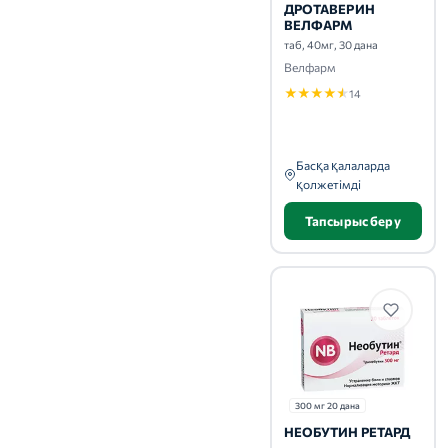
ДРОТАВЕРИН
ВЕЛФАРМ
таб, 40мг, 30 дана
Велфарм
★
★
★
★
★
14
Басқа қалаларда
қолжетімді
Тапсырыс беру
300 мг 20 дана
НЕОБУТИН РЕТАРД