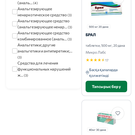
(аналь...
(4)
Анальгезирующее
ненаркотическое средство
(3)
Анальгезирующее средство
(анальгезирующее ненар...
500 мг 20 дана
(3)
Анальгезирующее средство
БРАЛ
комбинированное (аналь...
(3)
Анальгетики; другие
таблетки, 500 мг, 20 дана
анальгетики и антипиретики;...
Микро Лабс
(3)
★
★
★
★
★
17
Средства для лечения
функциональных нарушений
Басқа қалаларда
ж...
қолжетімді
(3)
Тапсырыс беру
40мг 30 дана