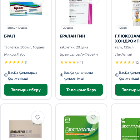
500 мг 10 дана
20 дана
125мл
БРАЛ
БРАЛАНГИН
ГЛЮКОЗАМ
ХОНДРОИТ
таблетки, 500 мг, 10 дана
таблетки, 20 дана
гель, 125мл
Микро Лабс
Брынцалов А-Ферейн
ЛекАлтай
★
★
★
★
★
★
★
★
★
★
★
★
★
★
★
11
11
12
Басқа қалаларда
Басқа қалаларда
Басқа қала
қолжетімді
қолжетімді
қолжетімді
Тапсырыс беру
Тапсырыс беру
Тапсыры