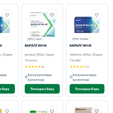
500мг 5 дана
500мг 20 дана
М
БАРАЛГИН М
БАРАЛГИН М
г, 20 дана
раствор, 500мг, 5 дана
таблетки, 500мг, 20 дана
Элизиум
Санофи
★
★
★
★
★
★
★
★
★
★
14
12
ларда
Басқа қалаларда
Басқа қалаларда
қолжетімді
қолжетімді
с беру
Тапсырыс беру
Тапсырыс беру