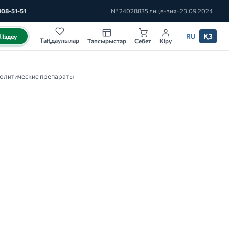
308-51-51
№ 24028835 лицензия · 23.09.2024
RU
ҚЗ
Іздеу
Таңдаулылар
Тапсырыстар
Себет
Кіру
олитические препараты