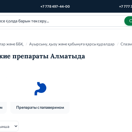
+7 778 497-44-00
+7 777 
тар және ББҚ
/
Ауырсыну, қызу және қабынуға қарсы құралдар
/
Спазм
кие препараты Алматыда
ом
Препараты с папаверином