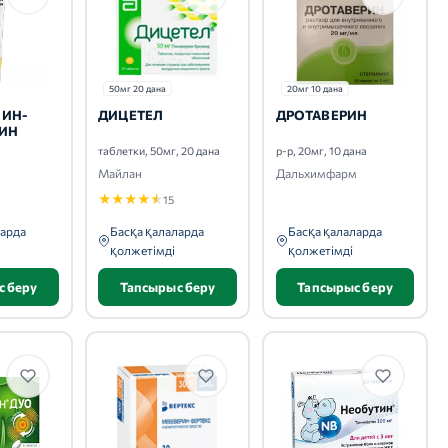
50мг 20 дана
20мг 10 дана
ИН-
ДИЦЕТЕЛ
ДРОТАВЕРИН
ИН
таблетки, 50мг, 20 дана
р-р, 20мг, 10 дана
Майлан
Дальхимфарм
★
★
★
★
★
15
ларда
Басқа қалаларда
Басқа қалаларда
қолжетімді
қолжетімді
с беру
Тапсырыс беру
Тапсырыс беру