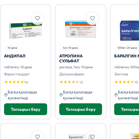
10 дана
1мл 10 дана
500мг 20 дана
АНДИПАЛ
АТРОПИНА
БАРАЛГИН 
СУЛЬФАТ
таблетки, 10 дана
раствор, 1мл, 10 дана
таблетки, 500м
Фармстандарт
Дальхимфарм
Зентива
★
★
★
★
★
★
★
★
★
★
★
★
★
★
★
10
13
15
Басқа қалаларда
Басқа қалаларда
Басқа қала
қолжетімді
қолжетімді
қолжетімді
Тапсырыс беру
Тапсырыс беру
Тапсыры