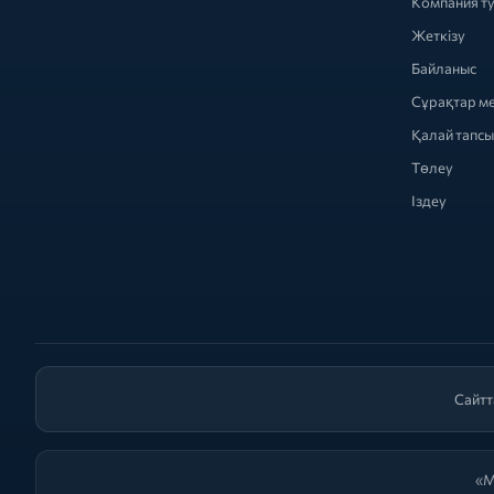
Компания т
Жеткізу
Байланыс
Сұрақтар м
Қалай тапс
Төлеу
Іздеу
Сайтт
«М