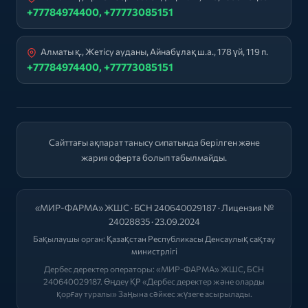
+77784974400, +77773085151
Алматы қ., Жетісу ауданы, Айнабұлақ ш.а., 178 үй, 119 п.
+77784974400, +77773085151
Сайттағы ақпарат танысу сипатында берілген және
жария оферта болып табылмайды.
«МИР-ФАРМА» ЖШС · БСН 240640029187 · Лицензия №
24028835 · 23.09.2024
Бақылаушы орган:
Қазақстан Республикасы Денсаулық сақтау
министрлігі
Дербес деректер операторы: «МИР-ФАРМА» ЖШС, БСН
240640029187. Өңдеу ҚР «Дербес деректер және оларды
қорғау туралы» Заңына сәйкес жүзеге асырылады.