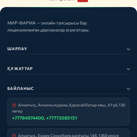
МИР-ФАРМА — онлайн тапсырысы бар
лицензияланған дәріханалар агрегаторы.
ШАРЛАУ
ҚҰЖАТТАР
БАЙЛАНЫС
Алматы қ., Алмалы ауданы, Қарасай батыр көш., 61 үй, 139
пәтер
+77784974400, +77773085151
Алматы қ., Ермек Серкебаев даңғылы, 146, 1368 кеңсе