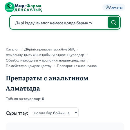
Мир-
Фарма
Алматы
ДЕНСАУЛЫҚ
Каталог
Каталог
/
Дәрілік препараттар және ББҚ
/
Ауырсыну, қызу және қабынуға қарсы құралдар
/
Обезболивающие и жаропонижающие средства
/
По действующему веществу
/
Препараты с анальгином
Препараты с анальгином
Алматыда
Табылған тауарлар:
0
Сұрыптау: