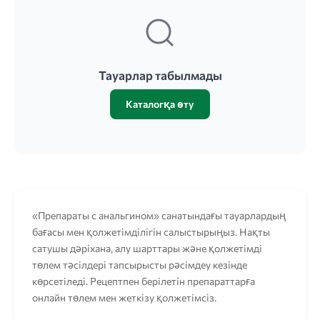
Тауарлар табылмады
Каталогқа өту
«Препараты с анальгином» санатындағы тауарлардың
бағасы мен қолжетімділігін салыстырыңыз. Нақты
сатушы дәріхана, алу шарттары және қолжетімді
төлем тәсілдері тапсырысты рәсімдеу кезінде
көрсетіледі. Рецептпен берілетін препараттарға
онлайн төлем мен жеткізу қолжетімсіз.