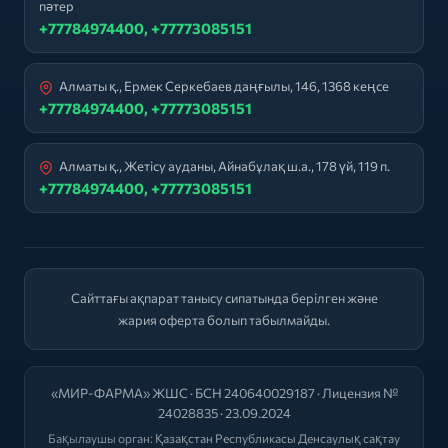
пәтер
+77784974400, +77773085151
Алматы қ., Ермек Серкебаев даңғылы, 146, 1368 кеңсе
+77784974400, +77773085151
Алматы қ., Жетісу ауданы, Айнабұлақ ш.а., 178 үй, 119 п.
+77784974400, +77773085151
Сайттағы ақпарат танысу сипатында берілген және
жария оферта болып табылмайды.
«МИР-ФАРМА» ЖШС · БСН 240640029187 · Лицензия №
24028835 · 23.09.2024
Бақылаушы орган:
Қазақстан Республикасы Денсаулық сақтау