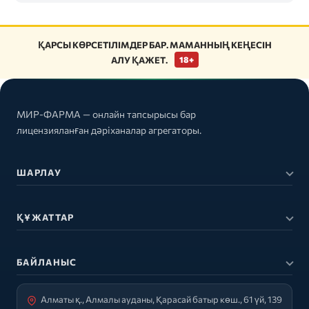
ҚАРСЫ КӨРСЕТІЛІМДЕР БАР. МАМАННЫҢ КЕҢЕСІН
АЛУ ҚАЖЕТ.
18+
МИР-ФАРМА — онлайн тапсырысы бар
лицензияланған дәріханалар агрегаторы.
ШАРЛАУ
ҚҰЖАТТАР
БАЙЛАНЫС
Алматы қ., Алмалы ауданы, Қарасай батыр көш., 61 үй, 139