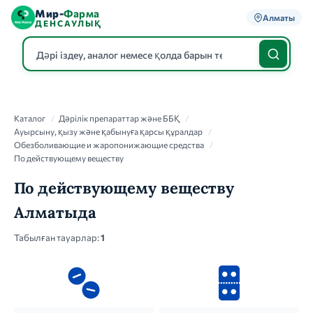
Мир-
Фарма
Алматы
ДЕНСАУЛЫҚ
Каталог
Каталог
/
Дәрілік препараттар және ББҚ
/
Ауырсыну, қызу және қабынуға қарсы құралдар
/
Обезболивающие и жаропонижающие средства
/
По действующему веществу
По действующему веществу
Алматыда
Табылған тауарлар:
1