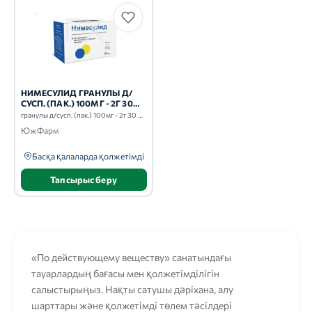
НИМЕСУЛИД ГРАНУЛЫ Д/
СУСП. (ПАК.) 100МГ - 2Г 30
ШТ.
гранулы д/сусп. (пак.) 100мг - 2г 30 шт.
ЮжФарм
Басқа қалаларда қолжетімді
Тапсырыс беру
«По действующему веществу» санатындағы
тауарлардың бағасы мен қолжетімділігін
салыстырыңыз. Нақты сатушы дәріхана, алу
шарттары және қолжетімді төлем тәсілдері