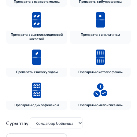
Препараты с парацетамолом
Препараты с ибупрофеном
Препараты с ацетилсалициловой
Препараты с анальгином
кислотой
Препараты с нимесулидом
Препараты с кетопрофеном
Препараты с диклофенаком
Препараты с мелоксикамом
Сұрыптау: