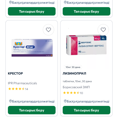
Басқа қалаларда қолжетімді
Басқа қалаларда қолжетімді
Тапсырыс беру
Тапсырыс беру
10мг 30 дана
КРЕСТОР
ЛИЗИНОПРИЛ
таблетки, 10мг, 30 дана
IPR Pharmaceuticals
Борисовский ЗМП
★
★
★
★
★
14
★
★
★
★
★
10
Басқа қалаларда қолжетімді
Басқа қалаларда қолжетімді
Тапсырыс беру
Тапсырыс беру