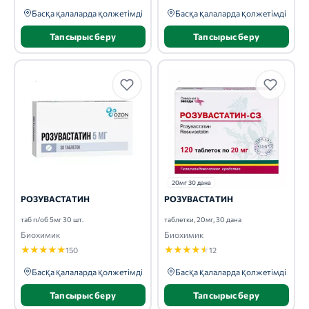
Басқа қалаларда қолжетімді
Басқа қалаларда қолжетімді
Тапсырыс беру
Тапсырыс беру
20мг 30 дана
РОЗУВАСТАТИН
РОЗУВАСТАТИН
таб п/об 5мг 30 шт.
таблетки, 20мг, 30 дана
Биохимик
Биохимик
★
★
★
★
★
★
★
★
★
★
150
12
Басқа қалаларда қолжетімді
Басқа қалаларда қолжетімді
Тапсырыс беру
Тапсырыс беру