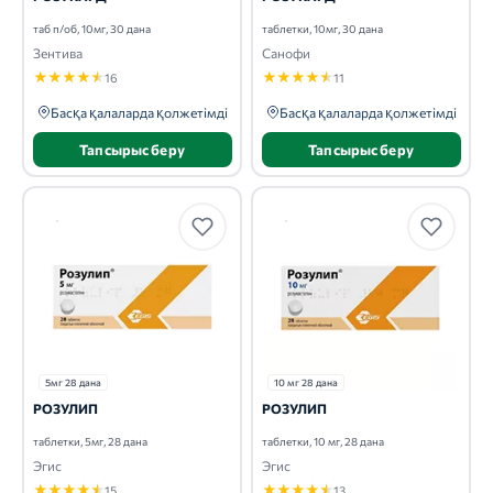
таб п/об, 10мг, 30 дана
таблетки, 10мг, 30 дана
Зентива
Санофи
★
★
★
★
★
★
★
★
★
★
16
11
Басқа қалаларда қолжетімді
Басқа қалаларда қолжетімді
Тапсырыс беру
Тапсырыс беру
5мг 28 дана
10 мг 28 дана
РОЗУЛИП
РОЗУЛИП
таблетки, 5мг, 28 дана
таблетки, 10 мг, 28 дана
Эгис
Эгис
★
★
★
★
★
★
★
★
★
★
15
13