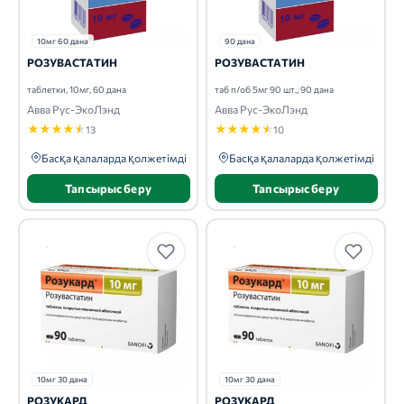
10мг 60 дана
90 дана
РОЗУВАСТАТИН
РОЗУВАСТАТИН
таблетки, 10мг, 60 дана
таб п/об 5мг 90 шт., 90 дана
Авва Рус-ЭкоЛэнд
Авва Рус-ЭкоЛэнд
★
★
★
★
★
★
★
★
★
★
13
10
Басқа қалаларда қолжетімді
Басқа қалаларда қолжетімді
Тапсырыс беру
Тапсырыс беру
10мг 30 дана
10мг 30 дана
РОЗУКАРД
РОЗУКАРД