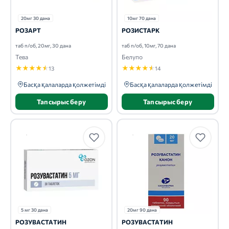
20мг 30 дана
10мг 70 дана
РОЗАРТ
РОЗИСТАРК
таб п/об, 20мг, 30 дана
таб п/об, 10мг, 70 дана
Тева
Белупо
★
★
★
★
★
★
★
★
★
★
13
14
Басқа қалаларда қолжетімді
Басқа қалаларда қолжетімді
Тапсырыс беру
Тапсырыс беру
5 мг 30 дана
20мг 90 дана
РОЗУВАСТАТИН
РОЗУВАСТАТИН