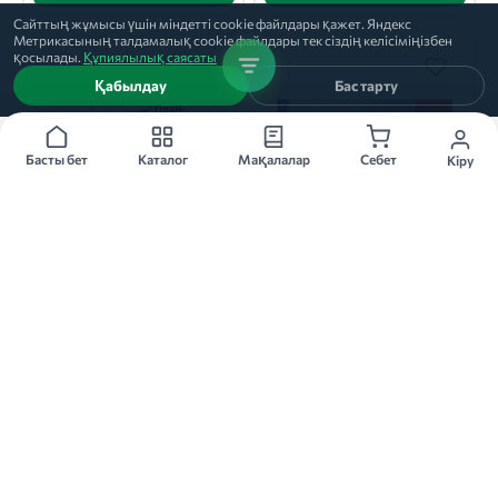
Сайттың жұмысы үшін міндетті cookie файлдары қажет. Яндекс
Метрикасының талдамалық cookie файлдары тек сіздің келісіміңізбен
қосылады.
Құпиялылық саясаты
Қабылдау
Бас тарту
Басты бет
Каталог
Мақалалар
Себет
Кіру
20мг 30 дана
10 мг 30 дана
РОЗУЛИП ПЛЮС
РОКСЕРА
капс, 20мг, 30 дана
таблетки, 10 мг, 30 дана
Эгис
КРКА
★
★
★
★
★
★
★
★
★
★
13
13
Басқа қалаларда қолжетімді
Басқа қалаларда қолжетімді
Тапсырыс беру
Тапсырыс беру