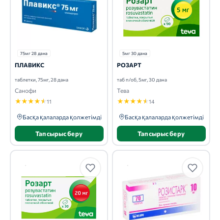
75мг 28 дана
5мг 30 дана
ПЛАВИКС
РОЗАРТ
таблетки, 75мг, 28 дана
таб п/об, 5мг, 30 дана
Санофи
Тева
★
★
★
★
★
★
★
★
★
★
11
14
Басқа қалаларда қолжетімді
Басқа қалаларда қолжетімді
Тапсырыс беру
Тапсырыс беру