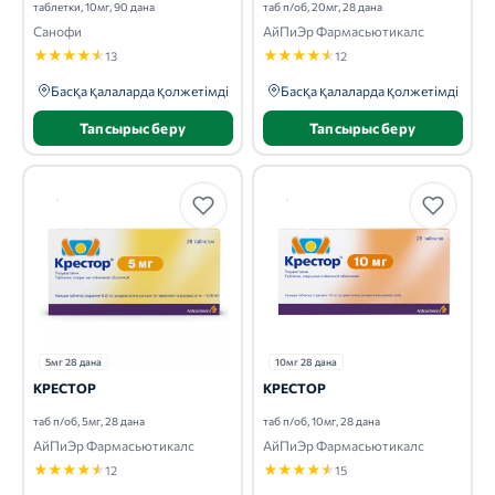
таблетки, 10мг, 90 дана
таб п/об, 20мг, 28 дана
Санофи
АйПиЭр Фармасьютикалс
★
★
★
★
★
★
★
★
★
★
13
12
Басқа қалаларда қолжетімді
Басқа қалаларда қолжетімді
Тапсырыс беру
Тапсырыс беру
5мг 28 дана
10мг 28 дана
КРЕСТОР
КРЕСТОР
таб п/об, 5мг, 28 дана
таб п/об, 10мг, 28 дана
АйПиЭр Фармасьютикалс
АйПиЭр Фармасьютикалс
★
★
★
★
★
★
★
★
★
★
12
15