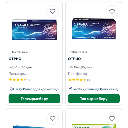
10мг 30 дана
10мг 90 дана
ОТРИО
ОТРИО
таб, 10мг, 30 дана
таб, 10мг, 90 дана
Польфарма
Польфарма
★
★
★
★
★
★
★
★
★
★
17
13
Басқа қалаларда қолжетімді
Басқа қалаларда қолжетімді
Тапсырыс беру
Тапсырыс беру