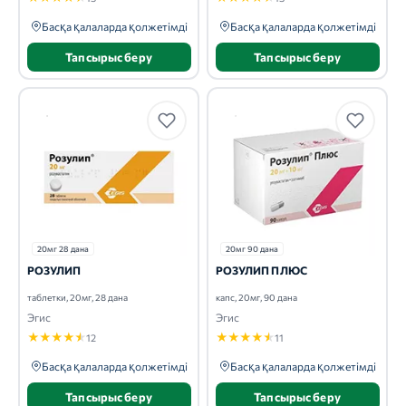
Басқа қалаларда қолжетімді
Басқа қалаларда қолжетімді
Тапсырыс беру
Тапсырыс беру
20мг 28 дана
20мг 90 дана
РОЗУЛИП
РОЗУЛИП ПЛЮС
таблетки, 20мг, 28 дана
капс, 20мг, 90 дана
Эгис
Эгис
★
★
★
★
★
★
★
★
★
★
12
11
Басқа қалаларда қолжетімді
Басқа қалаларда қолжетімді
Тапсырыс беру
Тапсырыс беру