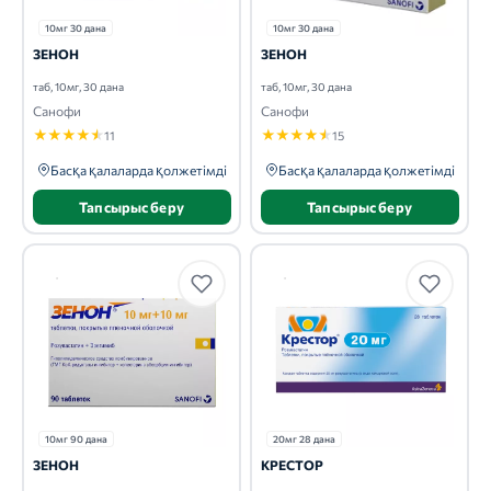
10мг 30 дана
10мг 30 дана
ЗЕНОН
ЗЕНОН
таб, 10мг, 30 дана
таб, 10мг, 30 дана
Санофи
Санофи
★
★
★
★
★
★
★
★
★
★
11
15
Басқа қалаларда қолжетімді
Басқа қалаларда қолжетімді
Тапсырыс беру
Тапсырыс беру
10мг 90 дана
20мг 28 дана
ЗЕНОН
КРЕСТОР