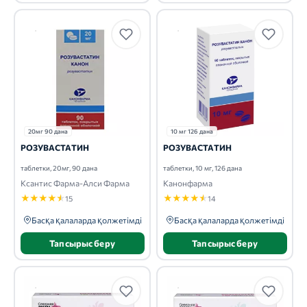
20мг 90 дана
10 мг 126 дана
РОЗУВАСТАТИН
РОЗУВАСТАТИН
таблетки, 20мг, 90 дана
таблетки, 10 мг, 126 дана
Ксантис Фарма-Алси Фарма
Канонфарма
★
★
★
★
★
★
★
★
★
★
15
14
Басқа қалаларда қолжетімді
Басқа қалаларда қолжетімді
Тапсырыс беру
Тапсырыс беру