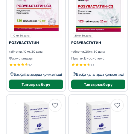
10 мг 30 дана
20мг 30 дана
РОЗУВАСТАТИН
РОЗУВАСТАТИН
таблетки, 10 мг, 30 дана
таблетки, 20мг, 30 дана
Фармстандарт
Протек Биосистемс
★
★
★
★
★
★
★
★
★
★
12
13
Басқа қалаларда қолжетімді
Басқа қалаларда қолжетімді
Тапсырыс беру
Тапсырыс беру