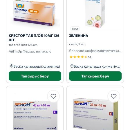
5 мл
КРЕСТОР ТАБ П/ОБ 10МГ 126
ЗЕЛЕНИНА
ШТ.
капли, 5 мл
таб п/об 10мг 126 шт.
Ярославская фармацевтическая фабрика
АйПиЭр Фармасьютикалс
★
★
★
★
★
14
Басқа қалаларда қолжетімді
Басқа қалаларда қолжетімді
Тапсырыс беру
Тапсырыс беру