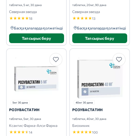
таблетки, 5 мг, 30 дана
таблетки, 20мг, 90 дана
Северная звезда
Северная звезда
★
★
★
★
★
★
★
★
★
★
18
13
Басқа қалаларда қолжетімді
Басқа қалаларда қолжетімді
Тапсырыс беру
Тапсырыс беру
5мг 30 дана
40мг 30 дана
РОЗУВАСТАТИН
РОЗУВАСТАТИН
таблетки, 5мг, 30 дана
таблетки, 40мг, 30 дана
Ксантис Фарма-Алси Фарма
Биохимик
★
★
★
★
★
★
★
★
★
★
14
100