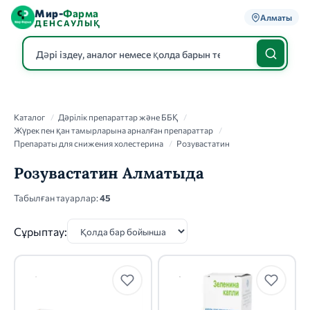
Мир-
Фарма
Алматы
ДЕНСАУЛЫҚ
Каталог
Каталог
/
Дәрілік препараттар және ББҚ
/
Жүрек пен қан тамырларына арналған препараттар
/
Препараты для снижения холестерина
/
Розувастатин
Розувастатин Алматыда
Табылған тауарлар:
45
Сұрыптау: