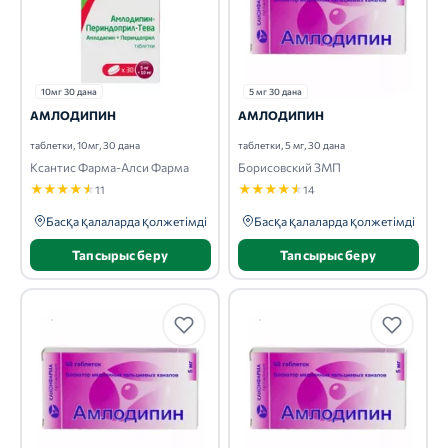
10мг 30 дана
5 мг 30 дана
АМЛОДИПИН
АМЛОДИПИН
таблетки, 10мг, 30 дана
таблетки, 5 мг, 30 дана
Ксантис Фарма-Алси Фарма
Борисовский ЗМП
★
★
★
★
★
★
★
★
★
★
11
14
Басқа қалаларда қолжетімді
Басқа қалаларда қолжетімді
Тапсырыс беру
Тапсырыс беру