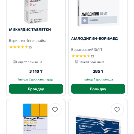
МИКАРДИС ТАБЛЕТКИ
АМЛОДИПИН-БОРИМЕД
Берингер Ингельхайм
★
★
★
★
★
15
Борисовский ЗМП
★
★
★
★
★
13
Рецепт бойынша
Рецепт бойынша
3 110 ₸
285 ₸
Ішінде 2 дәріханаларда
Ішінде 1 дәріханада
Брондау
Брондау