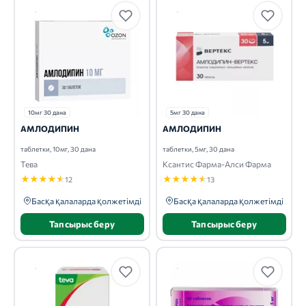
10мг 30 дана
5мг 30 дана
АМЛОДИПИН
АМЛОДИПИН
таблетки, 10мг, 30 дана
таблетки, 5мг, 30 дана
Тева
Ксантис Фарма-Алси Фарма
★
★
★
★
★
★
★
★
★
★
12
13
Басқа қалаларда қолжетімді
Басқа қалаларда қолжетімді
Тапсырыс беру
Тапсырыс беру