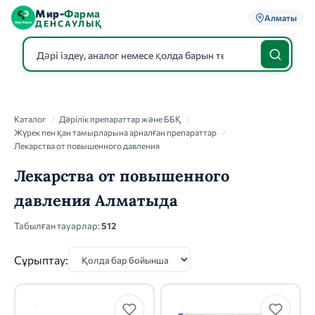
Мир-
Фарма
Алматы
ДЕНСАУЛЫҚ
Каталог
Каталог
/
Дәрілік препараттар және ББҚ
/
Жүрек пен қан тамырларына арналған препараттар
/
Лекарства от повышенного давления
Лекарства от повышенного
давления Алматыда
Табылған тауарлар:
512
Сұрыптау: