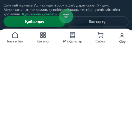
Сайттың жұмысы үшін міндетті cookie файлдары қажет. Яндекс
Метрикасының талдамалық cookie файлдары тек сіздің келісіміңізбен
қосылады.
Құпиялылық саясаты
Қабылдау
Бас тарту
Басты бет
Каталог
Мақалалар
Себет
Кіру
5мг 30 дана
40мг 50 дана
АМПРИЛАН
АНАПРИЛИН
таблетки, 5мг, 30 дана
таблетки, 40мг, 50 дана
КРКА
Биосинтез
★
★
★
★
★
★
★
★
★
★
10
14
Басқа қалаларда қолжетімді
Басқа қалаларда қолжетімді
Тапсырыс беру
Тапсырыс беру