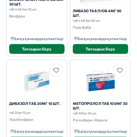
30 ШТ.
таб п/об 5мг 30 шт.
ЛИВАЗО ТАБ П/ОБ 4МГ 90
ШТ.
Велфарм
таб п/об 4мг 90 шт.
Пьер Фабр
Басқа қалаларда қолжетімді
Басқа қалаларда қолжетімді
Тапсырыс беру
Тапсырыс беру
ДИБАЗОЛ ТАБ 20МГ 10 ШТ.
МЕТОПРОЛОЛ ТАБ 100МГ 30
ШТ.
таб 20мг 10 шт.
таб 100мг 30 шт.
Уралбиофарм
Ратиофарм-Меркле
Басқа қалаларда қолжетімді
Басқа қалаларда қолжетімді