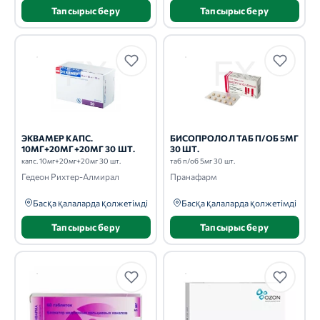
Тапсырыс беру
Тапсырыс беру
ЭКВАМЕР КАПС.
БИСОПРОЛОЛ ТАБ П/ОБ 5МГ
10МГ+20МГ+20МГ 30 ШТ.
30 ШТ.
капс. 10мг+20мг+20мг 30 шт.
таб п/об 5мг 30 шт.
Гедеон Рихтер-Алмирал
Пранафарм
Басқа қалаларда қолжетімді
Басқа қалаларда қолжетімді
Тапсырыс беру
Тапсырыс беру