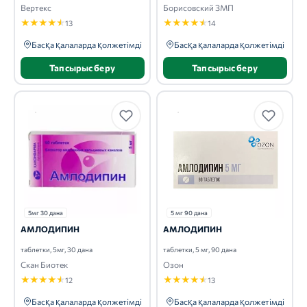
Вертекс
Борисовский ЗМП
★
★
★
★
★
★
★
★
★
★
13
14
Басқа қалаларда қолжетімді
Басқа қалаларда қолжетімді
Тапсырыс беру
Тапсырыс беру
5мг 30 дана
5 мг 90 дана
АМЛОДИПИН
АМЛОДИПИН
таблетки, 5мг, 30 дана
таблетки, 5 мг, 90 дана
Скан Биотек
Озон
★
★
★
★
★
★
★
★
★
★
12
13
Басқа қалаларда қолжетімді
Басқа қалаларда қолжетімді