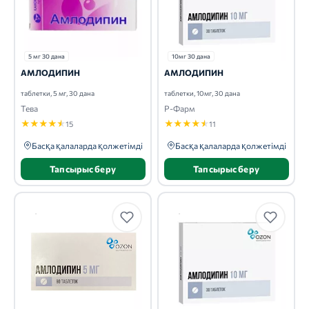
5 мг 30 дана
10мг 30 дана
АМЛОДИПИН
АМЛОДИПИН
таблетки, 5 мг, 30 дана
таблетки, 10мг, 30 дана
Тева
Р-Фарм
★
★
★
★
★
★
★
★
★
★
15
11
Басқа қалаларда қолжетімді
Басқа қалаларда қолжетімді
Тапсырыс беру
Тапсырыс беру