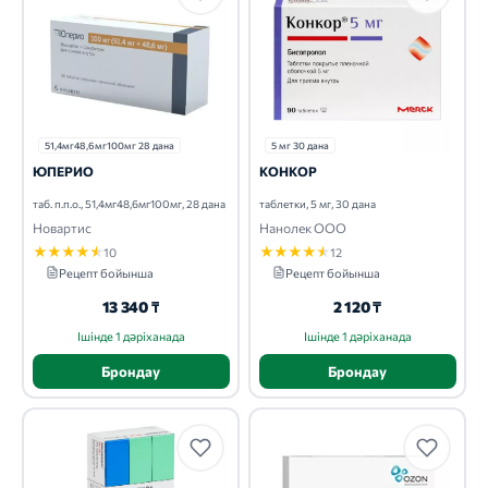
51,4мг48,6мг100мг 28 дана
5 мг 30 дана
ЮПЕРИО
КОНКОР
таб. п.п.о., 51,4мг48,6мг100мг, 28 дана
таблетки, 5 мг, 30 дана
Новартис
Нанолек ООО
★
★
★
★
★
★
★
★
★
★
10
12
Рецепт бойынша
Рецепт бойынша
13 340 ₸
2 120 ₸
Ішінде 1 дәріханада
Ішінде 1 дәріханада
Брондау
Брондау