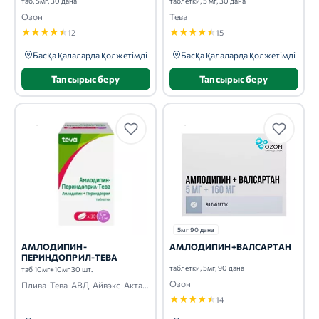
таб, 5мг, 30 дана
таблетки, 5 мг, 30 дана
Озон
Тева
★
★
★
★
★
★
★
★
★
★
12
15
Басқа қалаларда қолжетімді
Басқа қалаларда қолжетімді
Тапсырыс беру
Тапсырыс беру
5мг 90 дана
АМЛОДИПИН-
АМЛОДИПИН+ВАЛСАРТАН
ПЕРИНДОПРИЛ-ТЕВА
таблетки, 5мг, 90 дана
таб 10мг+10мг 30 шт.
Озон
Плива-Тева-АВД-Айвэкс-Актавис-Балканфарма-Дупница-Здравле
★
★
★
★
★
14