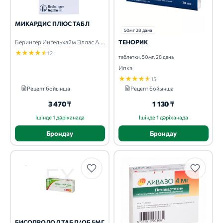
МИКАРДИС ПЛЮС ТАБЛ
50мг 28 дана
ТЕНОРИК
Берингер Ингельхайм Эллас А.Е.
★
★
★
★
★
12
таблетки, 50мг, 28 дана
Ипка
★
★
★
★
★
15
Рецепт бойынша
Рецепт бойынша
3 470 ₸
1 130 ₸
Ішінде 1 дәріханада
Ішінде 1 дәріханада
Брондау
Брондау
БИСОПРОЛОЛ ТАБ П/ОБ 5МГ