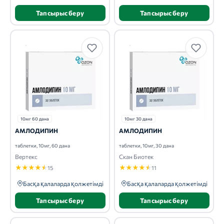
Тапсырыс беру
Тапсырыс беру
10мг 60 дана
10мг 30 дана
АМЛОДИПИН
АМЛОДИПИН
таблетки, 10мг, 60 дана
таблетки, 10мг, 30 дана
Вертекс
Скан Биотек
★
★
★
★
★
★
★
★
★
★
15
11
Басқа қалаларда қолжетімді
Басқа қалаларда қолжетімді
Тапсырыс беру
Тапсырыс беру