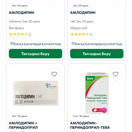
5мг 60 дана
5мг 50 дана
АМЛОДИПИН
АМЛОДИПИН
таблетки, 5мг, 60 дана
таб, 5мг, 50 дана
Велфарм
Медисорб
★
★
★
★
★
★
★
★
★
★
12
12
Басқа қалаларда қолжетімді
Басқа қалаларда қолжетімді
Тапсырыс беру
Тапсырыс беру
5мг 30 дана
5 мг 30 дана
АМЛОДИПИН +
АМЛОДИПИН-
ПЕРИНДОПРИЛ
ПЕРИНДОПРИЛ-ТЕВА