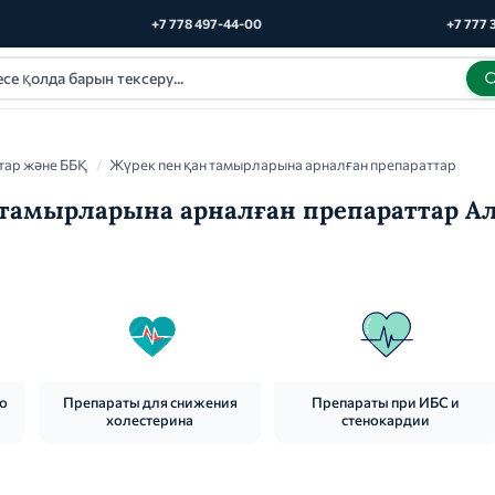
+7 778 497-44-00
+7 777 
тар және ББҚ
/
Жүрек пен қан тамырларына арналған препараттар
 тамырларына арналған препараттар А
го
Препараты для снижения
Препараты при ИБС и
холестерина
стенокардии