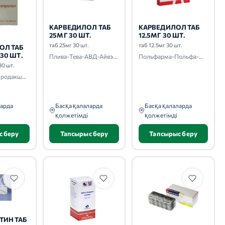
КАРВЕДИЛОЛ ТАБ
КАРВЕДИЛОЛ ТАБ
25МГ 30 ШТ.
12.5МГ 30 ШТ.
таб 25мг 30 шт.
таб 12.5мг 30 шт.
ОЛ ТАБ
 30 ШТ.
Плива-Тева-АВД-Айвэкс-Актавис-Балканфарма-Дупница-Здравле
Польфарма-Польфа-Медана Фарма-Акрихин-Тархоминский ФЗ-Адамед
30 шт.
Канонфарма продакшн-Радуга продакшн-Завод им. ак. В.П.Филатова
ларда
Басқа қалаларда
Басқа қалаларда
қолжетімді
қолжетімді
с беру
Тапсырыс беру
Тапсырыс беру
ТИН ТАБ