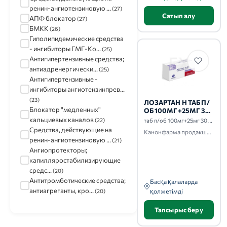
ренин-ангиотензиновую ...
(27)
Сатып алу
АПФ блокатор
(27)
БМКК
(26)
Гиполипидемические средства
- ингибиторы ГМГ-Ко...
(25)
Антигипертензивные средства;
антиадренергически...
(25)
Антигипертензивные -
ингибиторы ангиотензинпрев...
(23)
ЛОЗАРТАН Н ТАБ П/
Блокатор "медленных"
ОБ 100МГ+25МГ 30
ШТ.
кальциевых каналов
(22)
таб п/об 100мг+25мг 30 шт.
Средства, действующие на
Канонфарма продакшн-Радуга продакшн-Завод им. ак. В.П.Филатова
ренин-ангиотензиновую ...
(21)
Ангиопротекторы;
капилляростабилизирующие
средс...
(20)
Антитромботические средства;
Басқа қалаларда
антиагреганты, кро...
(20)
қолжетімді
Тапсырыс беру