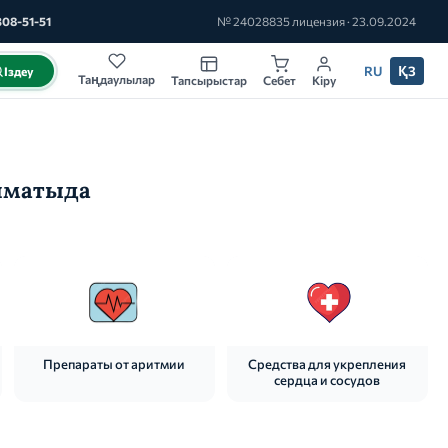
308-51-51
№ 24028835 лицензия · 23.09.2024
RU
ҚЗ
Іздеу
Таңдаулылар
Тапсырыстар
Себет
Кіру
лматыда
Препараты от аритмии
Средства для укрепления
сердца и сосудов