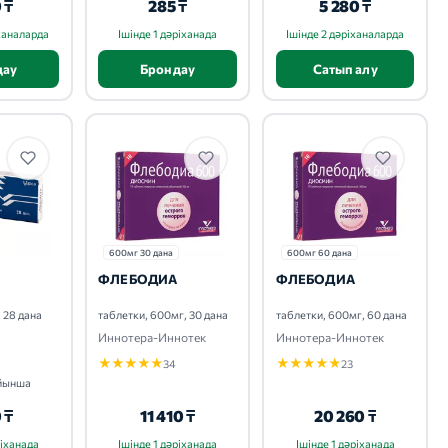
 ₸
285 ₸
5 280 ₸
іханаларда
Ішінде 1 дәріханада
Ішінде 2 дәріханаларда
дау
Брондау
Сатып алу
600мг 30 дана
600мг 60 дана
ФЛЕБОДИА
ФЛЕБОДИА
, 28 дана
таблетки, 600мг, 30 дана
таблетки, 600мг, 60 дана
Иннотера-Иннотек
Иннотера-Иннотек
★
★
★
★
★
★
★
★
★
★
34
23
ойынша
 ₸
11 410 ₸
20 260 ₸
ріханада
Ішінде 1 дәріханада
Ішінде 1 дәріханада