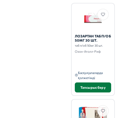
ЛОЗАРТАН ТАБ П/ОБ
50МГ 30 ШТ.
таб п/об 50мг 30 шт.
Озон-Атолл-Риф
Басқа қалаларда
қолжетімді
Тапсырыс беру