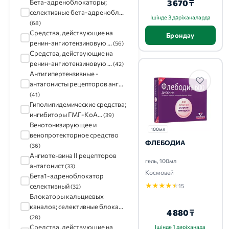
Велфарм
(27)
3 670 ₸
Бета-адреноблокаторы;
Новартис
(26)
селективные бета-адренобл...
Ішінде 3 дәріханаларда
Берлин-Хеми
(22)
(68)
STADA
(22)
Средства, действующие на
Брондау
Медисорб
(22)
ренин-ангиотензиновую ...
(56)
Средства, действующие на
ренин-ангиотензиновую ...
(42)
Антигипертензивные -
антагонисты рецепторов анг...
(41)
Гиполипидемические средства;
ингибиторы ГМГ-КоА...
(39)
Венотонизирующее и
100мл
венопротекторное средство
ФЛЕБОДИА
(36)
Ангиотензина II рецепторов
гель, 100мл
антагонист
(33)
Космовей
Бета1-адреноблокатор
★
★
★
★
★
селективный
15
(32)
Блокаторы кальциевых
каналов; селективные блока...
4 880 ₸
(28)
Средства, действующие на
Ішінде 1 дәріханада