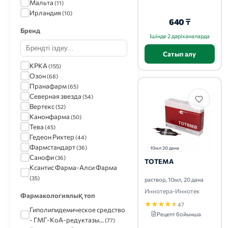
Мальта
(11)
Ирландия
(10)
640 ₸
Бренд
Ішінде 2 дәріханаларда
Сатып алу
КРКА
(155)
Озон
(68)
Пранафарм
(65)
Северная звезда
(54)
Вертекс
(52)
Канонфарма
(50)
Тева
(45)
Гедеон Рихтер
(44)
Фармстандарт
(36)
10мл 20 дана
Санофи
(36)
ТОТЕМА
Ксантис Фарма-Алси Фарма
(35)
раствор, 10мл, 20 дана
Эгис
(31)
Иннотера-Иннотек
Фармакологиялық топ
Польфарма
(31)
★
★
★
★
★
47
Сервье-Сердикс
(29)
Гиполипидемическое средство
Рецепт бойынша
Обновление
(27)
- ГМГ-КоА-редуктазы...
(77)