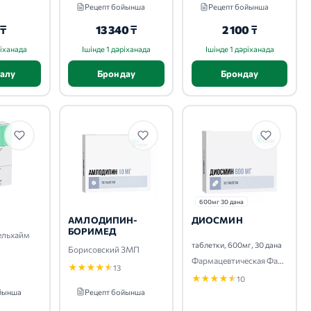
Рецепт бойынша
Рецепт бойынша
 ₸
13 340 ₸
2 100 ₸
ріханада
Ішінде 1 дәріханада
Ішінде 1 дәріханада
 алу
Брондау
Брондау
600мг 30 дана
АМЛОДИПИН-
ДИОСМИН
БОРИМЕД
ельхайм
таблетки, 600мг, 30 дана
Борисовский ЗМП
Фармацевтическая Фабрика ООО
★
★
★
★
★
13
★
★
★
★
★
10
ойынша
Рецепт бойынша