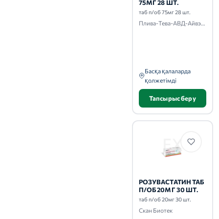
75МГ 28 ШТ.
таб п/об 75мг 28 шт.
Плива-Тева-АВД-Айвэкс-Актавис-Балканфарма-Дупница-Здравле
Басқа қалаларда
қолжетімді
Тапсырыс беру
РОЗУВАСТАТИН ТАБ
П/ОБ 20МГ 30 ШТ.
таб п/об 20мг 30 шт.
Скан Биотек