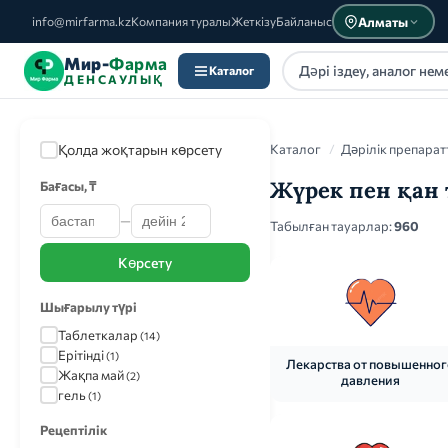
Алматы
info@mirfarma.kz
Компания туралы
Жеткізу
Байланыс
Мир-
Фарма
Каталог
ДЕНСАУЛЫҚ
Қолда жоқтарын көрсету
Каталог
/
Дәрілік препарат
Жүрек пен қан
Бағасы, ₸
—
Каталог
Табылған тауарлар:
960
Көрсету
Шығарылу түрі
Таблеткалар
(14)
Ерітінді
(1)
Лекарства от повышенно
Жақпа май
(2)
давления
гель
(1)
Рецептілік