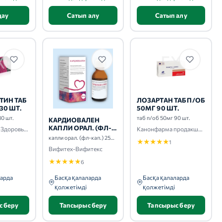
дау
Сатып алу
Сатып алу
ТИН ТАБ
ЛОЗАРТАН ТАБ П/ОБ
30 ШТ.
50МГ 90 ШТ.
30 шт.
таб п/об 50мг 90 шт.
КАРДИОВАЛЕН
КАПЛИ ОРАЛ. (ФЛ-
АнвиЛаб-Зио-Здоровье-Фармпроект
Канонфарма продакшн-Радуга продакшн-Завод им. ак. В.П.Филатова
КАП.) 25МЛ
капли орал. (фл-кап.) 25мл
★
★
★
★
★
1
Вифитех-Вифитекс
★
★
★
★
★
6
ларда
Басқа қалаларда
Басқа қалаларда
қолжетімді
қолжетімді
с беру
Тапсырыс беру
Тапсырыс беру