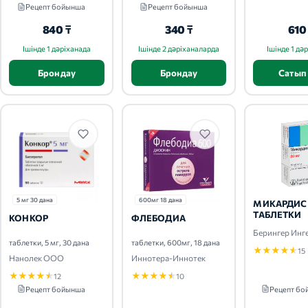
Рецепт бойынша
Рецепт бойынша
840 ₸
340 ₸
610
Ішінде 1 дәріханада
Ішінде 2 дәріханаларда
Ішінде 1 дә
Брондау
Брондау
Сатып
5 мг 30 дана
600мг 18 дана
МИКАРДИС
ТАБЛЕТКИ
КОНКОР
ФЛЕБОДИА
Берингер Инг
таблетки, 5 мг, 30 дана
таблетки, 600мг, 18 дана
★
★
★
★
★
15
Нанолек ООО
Иннотера-Иннотек
★
★
★
★
★
★
★
★
★
★
12
10
Рецепт бойынша
Рецепт б