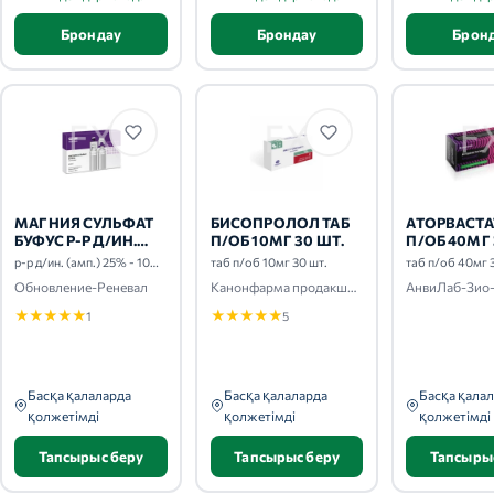
Брондау
Брондау
Брон
МАГНИЯ СУЛЬФАТ
БИСОПРОЛОЛ ТАБ
АТОРВАСТА
БУФУС Р-Р Д/ИН.
П/ОБ 10МГ 30 ШТ.
П/ОБ 40МГ 
(АМП.) 25% - 10МЛ
р-р д/ин. (амп.) 25% - 10мл 10 шт.
таб п/об 10мг 30 шт.
таб п/об 40мг 
10 ШТ.
Обновление-Реневал
Канонфарма продакшн-Радуга продакшн-Завод им. ак. В.П.Филатова
★
★
★
★
★
★
★
★
★
★
1
5
Басқа қалаларда
Басқа қалаларда
Басқа қала
қолжетімді
қолжетімді
қолжетімді
Тапсырыс беру
Тапсырыс беру
Тапсыры