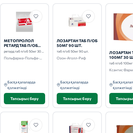
МЕТОПРОЛОЛ
ЛОЗАРТАН ТАБ П/ОБ
РЕТАРД ТАБ П/ОБ
50МГ 90 ШТ.
50МГ 30 ШТ.
ретард таб п/об 50мг 30 шт.
таб п/об 50мг 90 шт.
ЛОЗАРТАН 
100МГ 30 Ш
Польфарма-Польфа-Медана Фарма-Акрихин-Тархоминский ФЗ-Адамед
Озон-Атолл-Риф
таб п/об 100мг
Басқа қалаларда
Басқа қалаларда
Басқа қала
қолжетімді
қолжетімді
қолжетімді
Тапсырыс беру
Тапсырыс беру
Тапсыры