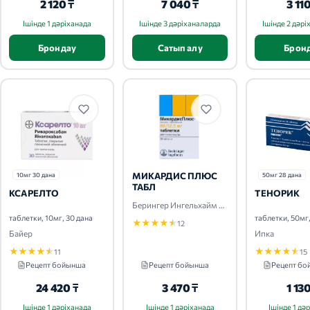
2 120 ₸
7 040 ₸
3 110
Ішінде 1 дәріханада
Ішінде 3 дәріханаларда
Ішінде 2 дәр
Брондау
Сатып алу
Брон
МИКАРДИС ПЛЮС
10мг 30 дана
50мг 28 дана
ТАБЛ
КСАРЕЛТО
ТЕНОРИК
Берингер Ингельхайм Эллас А.Е.
таблетки, 10мг, 30 дана
таблетки, 50мг
★
★
★
★
★
12
Байер
Ипка
★
★
★
★
★
★
★
★
★
★
11
15
Рецепт бойынша
Рецепт бойынша
Рецепт б
24 420 ₸
3 470 ₸
1 130
Ішінде 1 дәріханада
Ішінде 1 дәріханада
Ішінде 1 дә