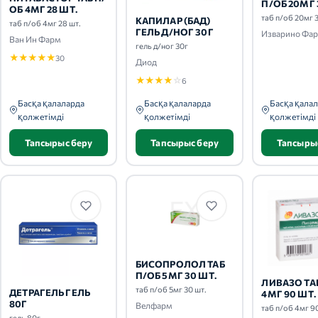
П/ОБ 20МГ 
ОБ 4МГ 28 ШТ.
таб п/об 20мг 
КАПИЛАР (БАД)
таб п/об 4мг 28 шт.
ГЕЛЬ Д/НОГ 30Г
Изварино Фа
Ван Ин Фарм
гель д/ног 30г
★
★
★
★
★
30
Диод
★
★
★
★
☆
6
Басқа қалаларда
Басқа қалаларда
Басқа қала
қолжетімді
қолжетімді
қолжетімді
Тапсырыс беру
Тапсырыс беру
Тапсыры
БИСОПРОЛОЛ ТАБ
П/ОБ 5МГ 30 ШТ.
ЛИВАЗО ТА
таб п/об 5мг 30 шт.
ДЕТРАГЕЛЬ ГЕЛЬ
4МГ 90 ШТ.
80Г
Велфарм
таб п/об 4мг 9
гель 80г