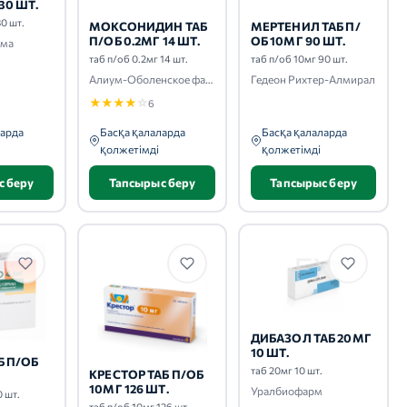
30 ШТ.
30 шт.
МОКСОНИДИН ТАБ
МЕРТЕНИЛ ТАБ П/
П/ОБ 0.2МГ 14 ШТ.
ОБ 10МГ 90 ШТ.
рма
таб п/об 0.2мг 14 шт.
таб п/об 10мг 90 шт.
Алиум-Оболенское фармацевтическое предприятие-Биннофарм
Гедеон Рихтер-Алмирал
★
★
★
★
☆
6
ларда
Басқа қалаларда
Басқа қалаларда
қолжетімді
қолжетімді
с беру
Тапсырыс беру
Тапсырыс беру
ДИБАЗОЛ ТАБ 20МГ
10 ШТ.
Б П/ОБ
таб 20мг 10 шт.
КРЕСТОР ТАБ П/ОБ
10МГ 126 ШТ.
Уралбиофарм
0 шт.
таб п/об 10мг 126 шт.