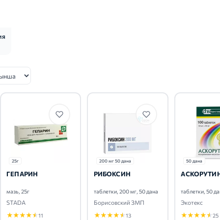
ия
25г
200 мг 50 дана
50 дана
ГЕПАРИН
РИБОКСИН
АСКОРУТИ
мазь, 25г
таблетки, 200 мг, 50 дана
таблетки, 50 д
STADA
Борисовский ЗМП
Экотекс
★
★
★
★
★
★
★
★
★
★
★
★
★
★
★
11
13
25