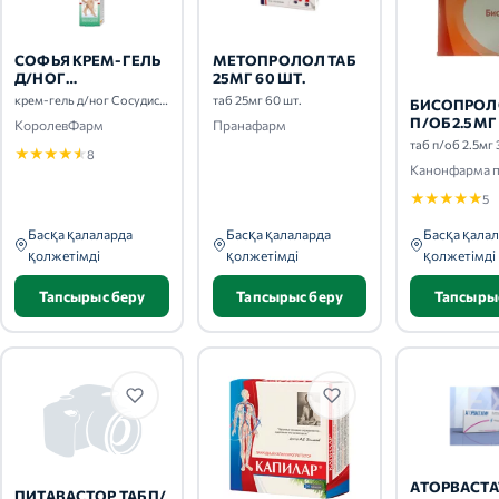
СОФЬЯ КРЕМ-ГЕЛЬ
МЕТОПРОЛОЛ ТАБ
Д/НОГ
25МГ 60 ШТ.
СОСУДИСТЫЕ
крем-гель д/ног Сосудистые звездочки 125мл
таб 25мг 60 шт.
БИСОПРОЛ
ЗВЕЗДОЧКИ 125МЛ
П/ОБ 2.5МГ
КоролевФарм
Пранафарм
таб п/об 2.5мг 
★
★
★
★
★
8
★
★
★
★
★
5
Басқа қалаларда
Басқа қалаларда
Басқа қала
қолжетімді
қолжетімді
қолжетімді
Тапсырыс беру
Тапсырыс беру
Тапсыры
АТОРВАСТА
ПИТАВАСТОР ТАБ П/