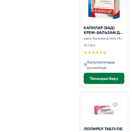
КАПИЛАР (БАД)
КРЕМ-БАЛЬЗАМ Д/
ТЕЛА 75МЛ
крем-бальзам д/тела 75мл
Астера
★
★
★
★
★
31
Басқа қалаларда
қолжетімді
Тапсырыс беру
ЛОПИРЕЛ ТАБ П/ОБ