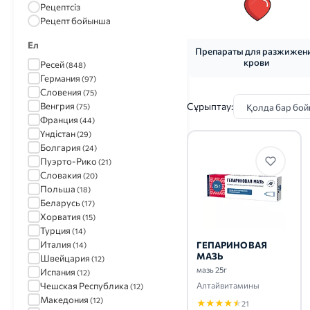
Рецептсіз
Рецепт бойынша
Ел
Препараты для разжижен
крови
Ресей
(848)
Германия
(97)
Словения
(75)
Венгрия
Сұрыптау:
(75)
Франция
(44)
Үндістан
(29)
Болгария
(24)
Пуэрто-Рико
(21)
Словакия
(20)
Польша
(18)
Беларусь
(17)
Хорватия
(15)
Турция
(14)
Италия
ГЕПАРИНОВАЯ
(14)
МАЗЬ
Швейцария
(12)
мазь 25г
Испания
(12)
Чешская Республика
Алтайвитамины
(12)
Македония
(12)
★
★
★
★
★
21