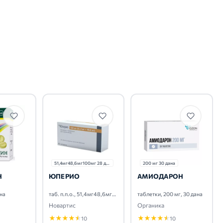
51,4мг48,6мг100мг 28 дана
200 мг 30 дана
Н
ЮПЕРИО
АМИОДАРОН
ана
таб. п.п.о., 51,4мг48,6мг100мг, 28 дана
таблетки, 200 мг, 30 дана
Новартис
Органика
★
★
★
★
★
★
★
★
★
★
10
10