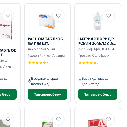
РАЕНОМ ТАБ П/ОБ
НАТРИЯ ХЛОРИД Р-
5МГ 56 ШТ.
Р Д/ИНФ. (ФЛ.) 0.9%
- 400МЛ 1 ШТ.
таб п/об 5мг 56 шт.
р-р д/инф. (фл.) 0.9% - 400мл 1 шт.
ТАБ П/ОБ
Т.
Гедеон Рихтер-Алмирал
Гротекс-Солофарм
 30 шт.
★
★
★
★
★
★
★
★
★
★
2
2
Ксантис Фарма-Алси Фарма
ларда
Басқа қалаларда
Басқа қалаларда
қолжетімді
қолжетімді
с беру
Тапсырыс беру
Тапсырыс беру