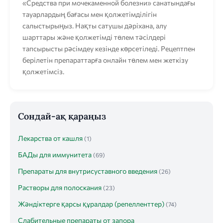
«Средства при мочекаменной болезни» санатындағы
тауарлардың бағасы мен қолжетімділігін
салыстырыңыз. Нақты сатушы дәріхана, алу
шарттары және қолжетімді төлем тәсілдері
тапсырысты рәсімдеу кезінде көрсетіледі. Рецептпен
берілетін препараттарға онлайн төлем мен жеткізу
қолжетімсіз.
Сондай-ақ қараңыз
Лекарства от кашля
(1)
БАДы для иммунитета
(69)
Препараты для внутрисуставного введения
(26)
Растворы для полоскания
(23)
Жәндіктерге қарсы құралдар (репелленттер)
(74)
Слабительные препараты от запора