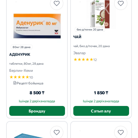
био д/почек 20 дана
ЧАЙ
чай, био д/почек, 20 дана
80мг 28 дана
Эвалар
АДЕНУРИК
★
★
★
★
★
12
таблетки, 80мг, 28 дана
Берлин-Хеми
★
★
★
★
★
10
Рецепт бойынша
8 500 ₸
1 850 ₸
Ішінде 2 дәріханаларда
Ішінде 2 дәріханаларда
Брондау
Сатып алу