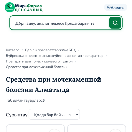
Мир-
Фарма
Алматы
ДЕНСАУЛЫҚ
Каталог
Каталог
/
Дәрілік препараттар және ББҚ
/
Бүйрек және несеп-жыныс жүйесіне арналған препараттар
/
Препараты для почек и мочевого пузыря
/
Средства при мочекаменной болезни
Средства при мочекаменной
болезни Алматыда
Табылған тауарлар:
5
Сұрыптау: