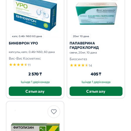
капс. 0.46г N60 60 дана
20мг 10 дана
БИНЕФРОН УРО
ПАПАВЕРИНА
ГИДРОХЛОРИД
капсулы, капс. 0.46г N60, 60 дана
свечи, 20мг, 10 дана
Вис-Вис Косметикс
Биосинтез
★
★
★
★
★
11
★
★
★
★
★
14
2 570 ₸
405 ₸
Ішінде 1 дәріханада
Ішінде 1 дәріханада
Сатып алу
Сатып алу