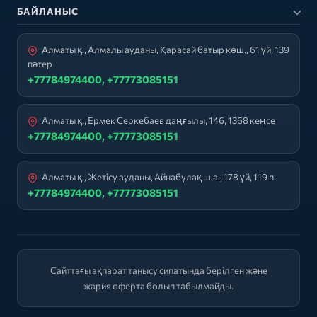
БАЙЛАНЫС
Алматы қ., Алмалы ауданы, Қарасай батыр көш., 61 үй, 139
пәтер
+77784974400, +77773085151
Алматы қ., Ермек Серкебаев даңғылы, 146, 1368 кеңсе
+77784974400, +77773085151
Алматы қ., Жетісу ауданы, Айнабұлақ ш.а., 178 үй, 119 п.
+77784974400, +77773085151
Сайттағы ақпарат танысу сипатында берілген және
жария оферта болып табылмайды.