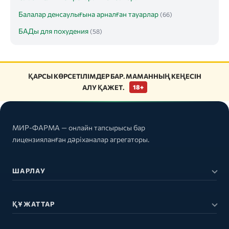
Балалар денсаулығына арналған тауарлар
(66)
БАДы для похудения
(58)
ҚАРСЫ КӨРСЕТІЛІМДЕР БАР. МАМАННЫҢ КЕҢЕСІН
АЛУ ҚАЖЕТ.
18+
МИР-ФАРМА — онлайн тапсырысы бар
лицензияланған дәріханалар агрегаторы.
ШАРЛАУ
ҚҰЖАТТАР