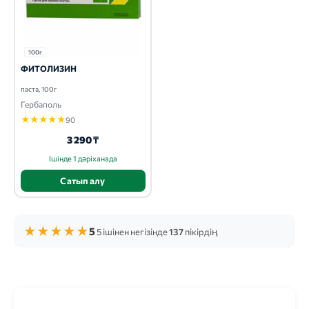
100г
ФИТОЛИЗИН
паста, 100г
Гербаполь
★
★
★
★
★
90
3 290 ₸
Ішінде 1 дәріханада
Сатып алу
★
★
★
★
★
5
5 ішінен негізінде
137
пікірдің