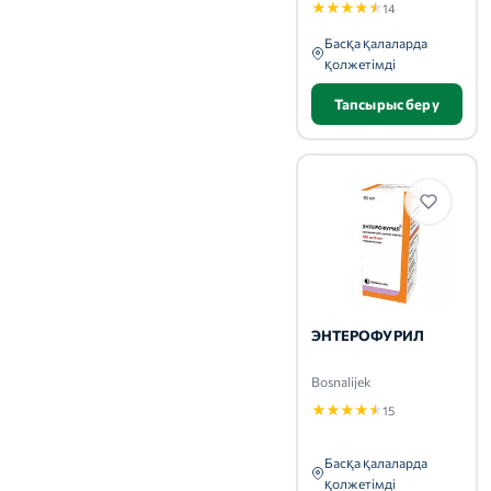
★
★
★
★
★
14
Басқа қалаларда
қолжетімді
Тапсырыс беру
ЭНТЕРОФУРИЛ
Bosnalijek
★
★
★
★
★
15
Басқа қалаларда
қолжетімді