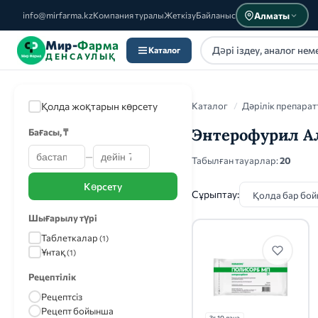
Алматы
info@mirfarma.kz
Компания туралы
Жеткізу
Байланыс
Мир-
Фарма
Каталог
ДЕНСАУЛЫҚ
Қолда жоқтарын көрсету
Каталог
/
Дәрілік препарат
Энтерофурил 
Бағасы, ₸
—
Каталог
Табылған тауарлар:
20
Көрсету
Сұрыптау:
Шығарылу түрі
Таблеткалар
(1)
Ұнтақ
(1)
Рецептілік
Рецептсіз
Рецепт бойынша
3г 10 дана