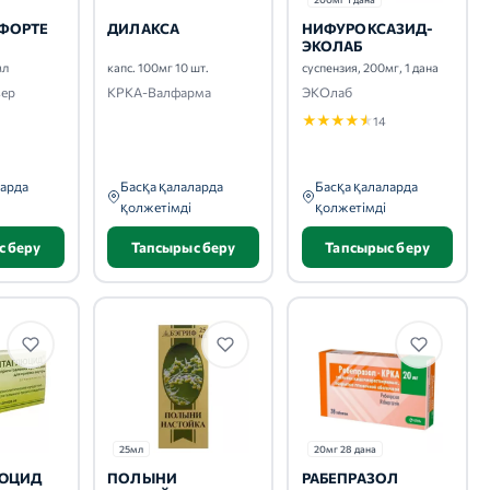
 ФОРТЕ
ДИЛАКСА
НИФУРОКСАЗИД-
ЭКОЛАБ
мл
капс. 100мг 10 шт.
суспензия, 200мг, 1 дана
зер
КРКА-Валфарма
ЭКОлаб
★
★
★
★
★
14
ларда
Басқа қалаларда
Басқа қалаларда
қолжетімді
қолжетімді
с беру
Тапсырыс беру
Тапсырыс беру
25мл
20мг 28 дана
ЮЦИД
ПОЛЫНИ
РАБЕПРАЗОЛ