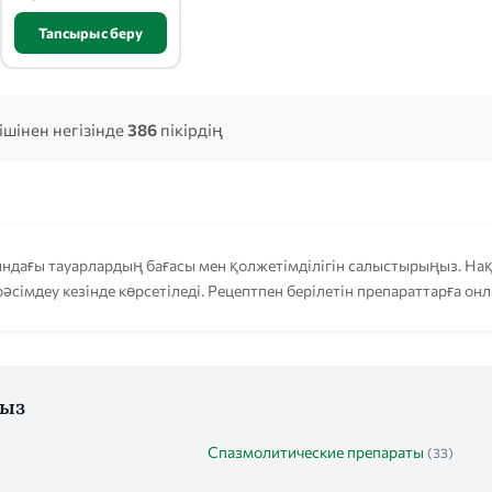
Тапсырыс беру
ішінен негізінде
386
пікірдің
дағы тауарлардың бағасы мен қолжетімділігін салыстырыңыз. Нақ
әсімдеу кезінде көрсетіледі. Рецептпен берілетін препараттарға он
ңыз
Спазмолитические препараты
(33)