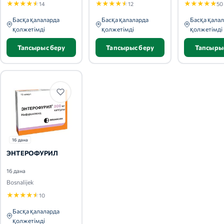
★
★
★
★
★
★
★
★
★
★
★
★
★
★
★
14
12
50
Басқа қалаларда
Басқа қалаларда
Басқа қала
қолжетімді
қолжетімді
қолжетімді
Тапсырыс беру
Тапсырыс беру
Тапсыры
16 дана
ЭНТЕРОФУРИЛ
16 дана
Bosnalijek
★
★
★
★
★
10
Басқа қалаларда
қолжетімді