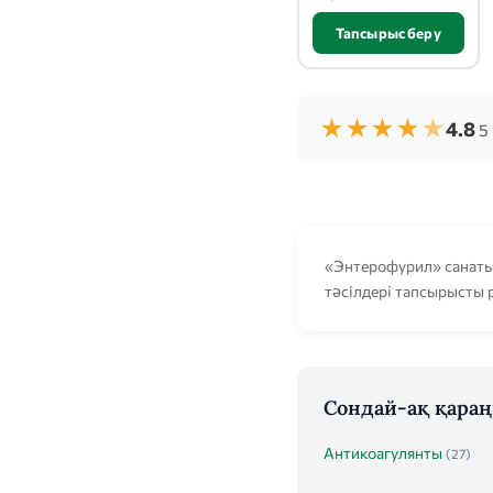
Тапсырыс беру
★
★
★
★
★
4.8
5 
«Энтерофурил» санатын
тәсілдері тапсырысты р
Сондай-ақ қара
Антикоагулянты
(27)