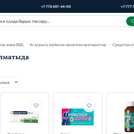
+7 778 497-44-00
+7 777 
тар және ББҚ
/
Ас қорыту жүйесіне арналған препараттар
/
Средства о
Алматыда
40 мг 14 дана
12 дана
150мл