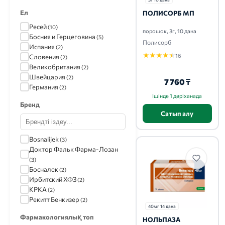
Ел
ПОЛИСОРБ МП
Ресей
(10)
порошок, 3г, 10 дана
Босния и Герцеговина
(5)
Полисорб
Испания
(2)
★
★
★
★
★
16
Словения
(2)
Великобритания
(2)
Швейцария
(2)
7 760 ₸
Германия
(2)
Ішінде 1 дәріханада
Бренд
Сатып алу
Bosnalijek
(3)
Доктор Фальк Фарма-Лозан
(3)
Босналек
(2)
Ирбитский ХФЗ
(2)
КРКА
(2)
Рекитт Бенкизер
(2)
40мг 14 дана
Фармакологиялық топ
НОЛЬПАЗА