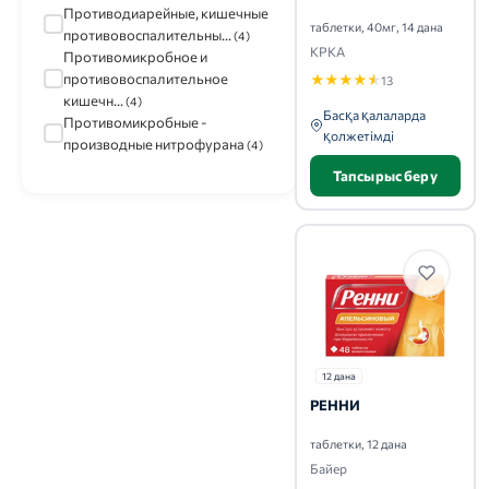
Противодиарейные, кишечные
таблетки, 40мг, 14 дана
противовоспалительны...
(4)
КРКА
Противомикробное и
противовоспалительное
★
★
★
★
★
13
кишечн...
(4)
Басқа қалаларда
Противомикробные -
қолжетімді
производные нитрофурана
(4)
Тапсырыс беру
12 дана
РЕННИ
таблетки, 12 дана
Байер