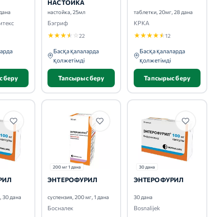
НАСТОЙКА
 дана
настойка, 25мл
таблетки, 20мг, 28 дана
итекс
Бэгриф
КРКА
★
★
★
★
☆
★
★
★
★
★
22
12
ларда
Басқа қалаларда
Басқа қалаларда
қолжетімді
қолжетімді
с беру
Тапсырыс беру
Тапсырыс беру
200 мг 1 дана
30 дана
РИЛ
ЭНТЕРОФУРИЛ
ЭНТЕРОФУРИЛ
, 30 дана
суспензия, 200 мг, 1 дана
30 дана
Босналек
Bosnalijek