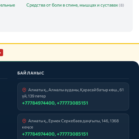
тельные
Средства от боли в спине, мышцах и суставах
(8)
+
БАЙЛАНЫС
Алматы қ., Алмалы ауданы, Қарасай батыр көш., 61
үй, 139 пәтер
+77784974400, +77773085151
Алматы қ., Ермек Серкебаев даңғылы, 146, 1368
кеңсе
+77784974400, +77773085151