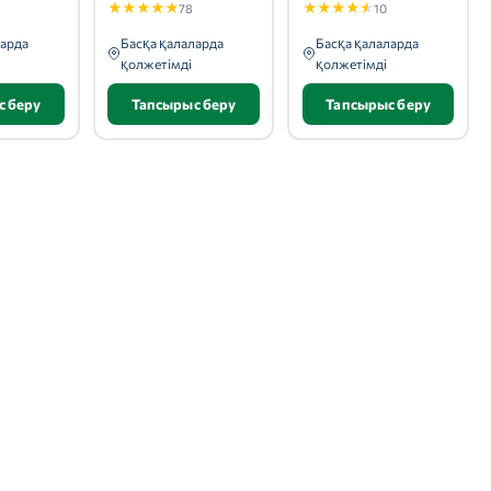
★
★
★
★
★
★
★
★
★
★
78
10
ларда
Басқа қалаларда
Басқа қалаларда
қолжетімді
қолжетімді
с беру
Тапсырыс беру
Тапсырыс беру