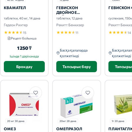
КВАМАТЕЛ
ГЕВИСКОН
ГЕВИСКОН
ДВОЙНОЕ
ДЕЙСТВИЕ
таблетки, 40 мг, 14 дана
таблетки, 12 дана
суспензия, 150
Гедеон Рихтер
Рекитт Бенкизер
Рекитт Бенки
★
★
★
★
★
★
★
★
★
★
★
★
★
★
★
15
11
14
Рецепт бойынша
1 250 ₸
Басқа қалаларда
Басқа қала
қолжетімді
қолжетімді
Ішінде 1 дәріханада
Брондау
Тапсырыс беру
Тапсыры
20 мг 30 дана
20мг 28 дана
1г 20 дана
ОМЕЗ
ОМЕПРАЗОЛ
ПЛАНТАГЛ