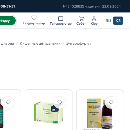
308-51-51
№ 24028835 лицензия · 23.09.2024
RU
ҚЗ
Іздеу
Таңдаулылар
Тапсырыстар
Себет
Кіру
т диареи
/
Кишечные антисептики
/
Энтерофурил
200мг 1 дана