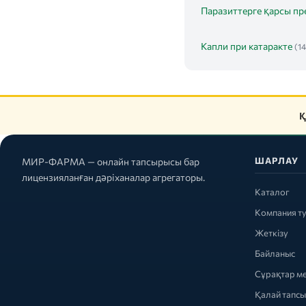
Паразиттерге қарсы пр
Капли при катаракте
(14
Қ
ШАРЛАУ
МИР-ФАРМА — онлайн тапсырысы бар
лицензияланған дәріханалар агрегаторы.
Каталог
Компания т
Жеткізу
Байланыс
Сұрақтар м
Қалай тапс