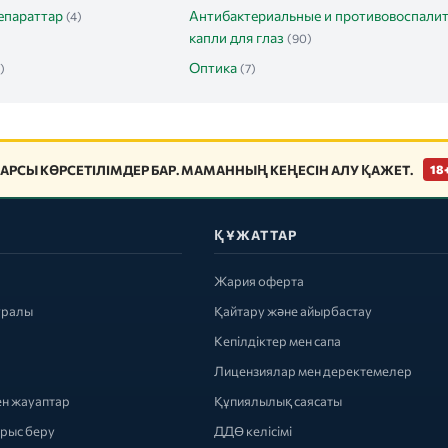
епараттар
Антибактериальные и противовоспали
(4)
капли для глаз
(90)
Оптика
)
(7)
АРСЫ КӨРСЕТІЛІМДЕР БАР. МАМАННЫҢ КЕҢЕСІН АЛУ ҚАЖЕТ.
18
ҚҰЖАТТАР
Жария оферта
уралы
Қайтару және айырбастау
Кепілдіктер мен сапа
Лицензиялар мен деректемелер
ен жауаптар
Құпиялылық саясаты
ырыс беру
ДДӨ келісімі