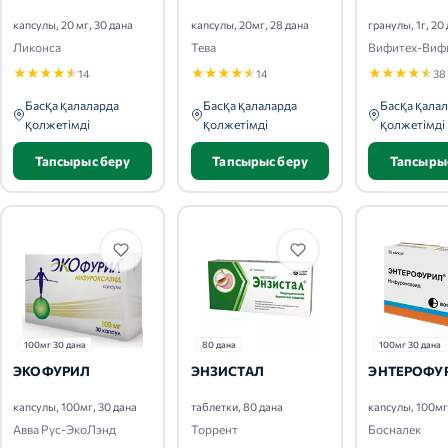
капсулы, 20 мг, 30 дана
капсулы, 20мг, 28 дана
гранулы, 1г, 20
Ликонса
Тева
Вифитех-Виф
★
★
★
★
★
★
★
★
★
★
★
★
★
★
★
14
14
38
Басқа қалаларда
Басқа қалаларда
Басқа қала
қолжетімді
қолжетімді
қолжетімді
Тапсырыс беру
Тапсырыс беру
Тапсыры
100мг 30 дана
80 дана
100мг 30 дана
ЭКОФУРИЛ
ЭНЗИСТАЛ
ЭНТЕРОФУ
капсулы, 100мг, 30 дана
таблетки, 80 дана
капсулы, 100мг
Авва Рус-ЭкоЛэнд
Торрент
Босналек