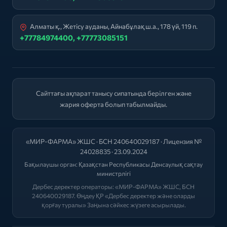
Алматы қ., Жетісу ауданы, Айнабұлақ ш.а., 178 үй, 119 п.
+77784974400, +77773085151
Сайттағы ақпарат танысу сипатында берілген және
жария оферта болып табылмайды.
«МИР-ФАРМА» ЖШС · БСН 240640029187 · Лицензия №
24028835 · 23.09.2024
Бақылаушы орган:
Қазақстан Республикасы Денсаулық сақтау
министрлігі
Дербес деректер операторы: «МИР-ФАРМА» ЖШС, БСН
240640029187. Өңдеу ҚР «Дербес деректер және оларды
қорғау туралы» Заңына сәйкес жүзеге асырылады.