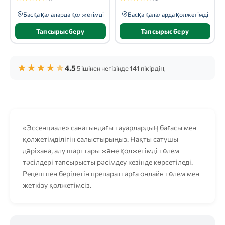
Басқа қалаларда қолжетімді
Басқа қалаларда қолжетімді
Тапсырыс беру
Тапсырыс беру
★
★
★
★
★
4.5
5 ішінен негізінде
141
пікірдің
«Эссенциале» санатындағы тауарлардың бағасы мен
қолжетімділігін салыстырыңыз. Нақты сатушы
дәріхана, алу шарттары және қолжетімді төлем
тәсілдері тапсырысты рәсімдеу кезінде көрсетіледі.
Рецептпен берілетін препараттарға онлайн төлем мен
жеткізу қолжетімсіз.