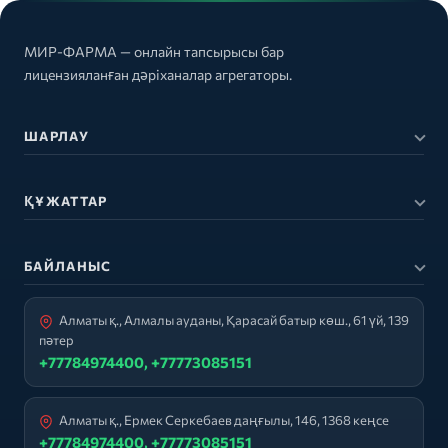
МИР-ФАРМА — онлайн тапсырысы бар
лицензияланған дәріханалар агрегаторы.
ШАРЛАУ
ҚҰЖАТТАР
БАЙЛАНЫС
Алматы қ., Алмалы ауданы, Қарасай батыр көш., 61 үй, 139
пәтер
+77784974400, +77773085151
Алматы қ., Ермек Серкебаев даңғылы, 146, 1368 кеңсе
+77784974400, +77773085151