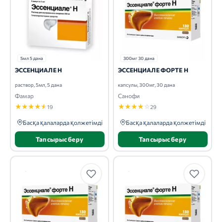
5мл 5 дана
300мг 30 дана
ЭССЕНЦИАЛЕ Н
ЭССЕНЦИАЛЕ ФОРТЕ Н
раствор, 5мл, 5 дана
капсулы, 300мг, 30 дана
Фамар
Санофи
★
★
★
★
★
★
★
★
★
☆
19
29
Басқа қалаларда қолжетімді
Басқа қалаларда қолжетімді
Тапсырыс беру
Тапсырыс беру