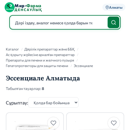
Мир-
Фарма
Алматы
ДЕНСАУЛЫҚ
Каталог
Каталог
/
Дәрілік препараттар және ББҚ
/
Ас қорыту жүйесіне арналған препараттар
/
Препараты для печени и желчного пузыря
/
Гепатопротекторы для защиты печени
/
Эссенциале
Эссенциале Алматыда
Табылған тауарлар:
8
Сұрыптау: