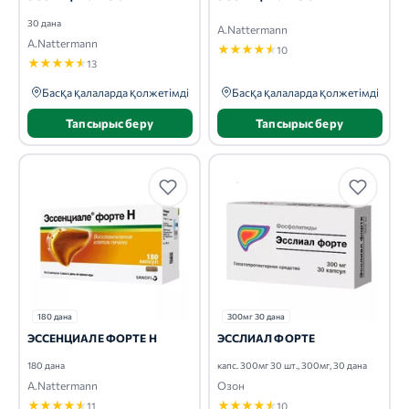
30 дана
A.Nattermann
A.Nattermann
★
★
★
★
★
10
★
★
★
★
★
13
Басқа қалаларда қолжетімді
Басқа қалаларда қолжетімді
Тапсырыс беру
Тапсырыс беру
180 дана
300мг 30 дана
ЭССЕНЦИАЛЕ ФОРТЕ Н
ЭССЛИАЛ ФОРТЕ
180 дана
капс. 300мг 30 шт., 300мг, 30 дана
A.Nattermann
Озон
★
★
★
★
★
★
★
★
★
★
11
10