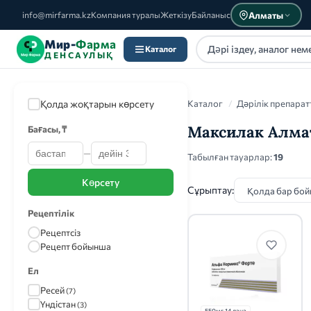
Алматы
info@mirfarma.kz
Компания туралы
Жеткізу
Байланыс
Мир-
Фарма
Каталог
ДЕНСАУЛЫҚ
Қолда жоқтарын көрсету
Каталог
/
Дәрілік препарат
Максилак Алм
Бағасы, ₸
—
Каталог
Табылған тауарлар:
19
Көрсету
Сұрыптау:
Рецептілік
Рецептсіз
Рецепт бойынша
Ел
Ресей
(7)
Үндістан
(3)
550мг 14 дана