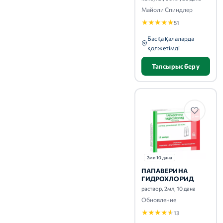
Майоли Спиндлер
★
★
★
★
★
51
Басқа қалаларда
қолжетімді
Тапсырыс беру
2мл 10 дана
ПАПАВЕРИНА
ГИДРОХЛОРИД
раствор, 2мл, 10 дана
Обновление
★
★
★
★
★
13