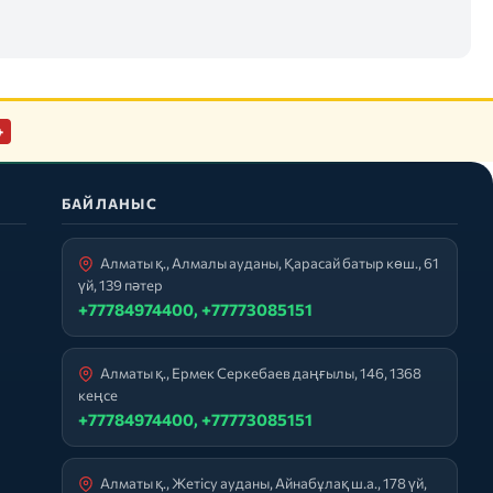
+
БАЙЛАНЫС
Алматы қ., Алмалы ауданы, Қарасай батыр көш., 61
үй, 139 пәтер
+77784974400, +77773085151
Алматы қ., Ермек Серкебаев даңғылы, 146, 1368
кеңсе
+77784974400, +77773085151
Алматы қ., Жетісу ауданы, Айнабұлақ ш.а., 178 үй,