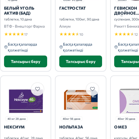
БЕЛЫЙ УГОЛЬ
ГАСТРОСТАТ
ГЕВИСКОН
АКТИВ (БАД)
ДВОЙНОЕ
ДЕЙСТВИЕ
таблетки, 10 дана
таблетки, 100мг, 90 дана
суспензия, 300
ВТФ - Внешторг Фарма
Алиум
Рекитт Бенки
★
★
★
★
★
★
★
★
★
★
★
★
★
★
★
17
10
12
Басқа қалаларда
Басқа қалаларда
Басқа қала
қолжетімді
қолжетімді
қолжетімді
Тапсырыс беру
Тапсырыс беру
Тапсыры
40 мг 28 дана
40мг 56 дана
40мг 30 дана
НЕКСИУМ
НОЛЬПАЗА
ОМЕЗ
таблетки, 40 мг, 28 дана
таблетки, 40мг, 56 дана
капсулы, 40мг,