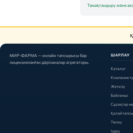
Тамақтандыру және ак
Қ
ШАРЛАУ
МИР-ФАРМА — онлайн тапсырысы бар
лицензияланған дәріханалар агрегаторы.
Каталог
Компания т
Жеткізу
Байланыс
Сұрақтар м
Қалай тапс
Төлеу
Іздеу