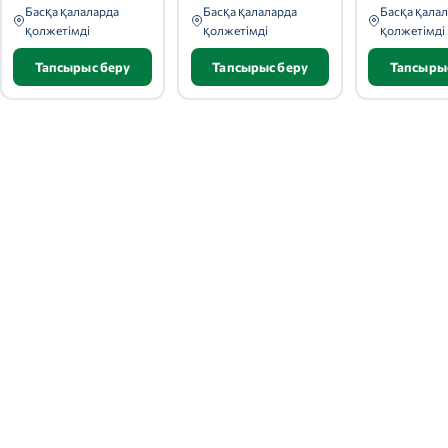
Басқа қалаларда
Басқа қалаларда
Басқа қала
қолжетімді
қолжетімді
қолжетімді
Тапсырыс беру
Тапсырыс беру
Тапсыры