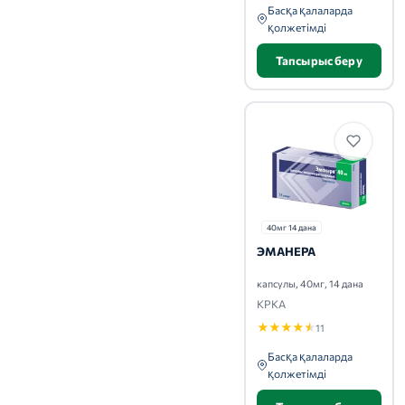
Басқа қалаларда
қолжетімді
Тапсырыс беру
40мг 14 дана
ЭМАНЕРА
капсулы, 40мг, 14 дана
КРКА
★
★
★
★
★
11
Басқа қалаларда
қолжетімді