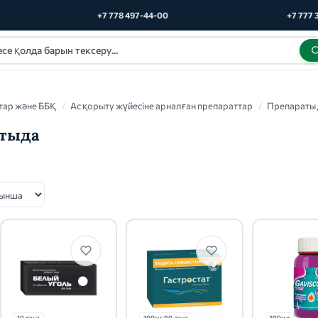
+7 778 497-44-00
+7 777 
тар және ББҚ
/
Ас қорыту жүйесіне арналған препараттар
/
Препараты
атыда
10 дана
100мг 90 дана
300мл