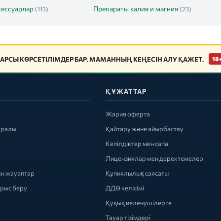
сессуарлар
Препараты калия и магния
(113)
(23)
АРСЫ КӨРСЕТІЛІМДЕР БАР. МАМАННЫҢ КЕҢЕСІН АЛУ ҚАЖЕТ.
18
ҚҰЖАТТАР
Жария оферта
уралы
Қайтару және айырбастау
Кепілдіктер мен сапа
Лицензиялар мен деректемелер
ен жауаптар
Құпиялылық саясаты
ырыс беру
ДДӨ келісімі
Құқық иеленушілерге
Тауар тізімдері