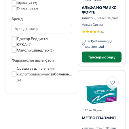
Франция
(2)
АЛЬФА НОРМИКС
Германия
(2)
ФОРТЕ
таблетки, 550мг, 14 дана
Бренд
Альфа Сигма
★
★
★
★
★
14
Доктор Реддис
(2)
Басқа қалаларда
КРКА
(2)
қолжетімді
Майоли Спиндлер
(2)
Тапсырыс беру
Фармакологиялық топ
Средства для лечения
кислотозависимых заболеван...
(4)
60 мг 30 дана
МЕТЕОСПАЗМИЛ
капсулы, 60 мг, 30 дана