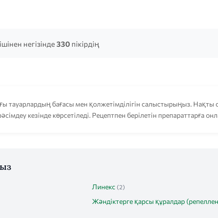
ішінен негізінде
330
пікірдің
ы тауарлардың бағасы мен қолжетімділігін салыстырыңыз. Нақты с
әсімдеу кезінде көрсетіледі. Рецептпен берілетін препараттарға он
ңыз
Линекс
(2)
Жәндіктерге қарсы құралдар (репеллен