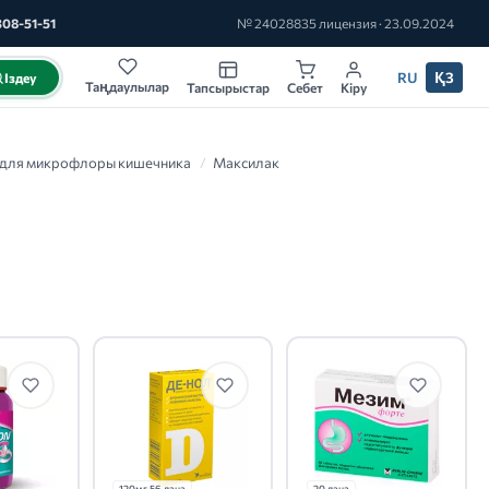
308-51-51
№ 24028835 лицензия · 23.09.2024
RU
ҚЗ
Іздеу
Таңдаулылар
Тапсырыстар
Себет
Кіру
 для микрофлоры кишечника
/
Максилак
120мг 56 дана
20 дана