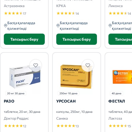
Астразенека
КРКА
Ликонса
★
★
★
★
★
★
★
★
★
★
★
★
★
★
★
17
14
14
Басқа қалаларда
Басқа қалаларда
Басқа қала
қолжетімді
қолжетімді
қолжетімді
Тапсырыс беру
Тапсырыс беру
Тапсыры
20 мг 30 дана
250мг 10 дана
40 дана
РАЗО
УРСОСАН
ФЕСТАЛ
таблетки, 20 мг, 30 дана
капсулы, 250мг, 10 дана
таблетки, 40 д
Доктор Реддис
Санека
Лактоза
★
★
★
★
★
★
★
★
★
★
★
★
★
★
★
12
13
15