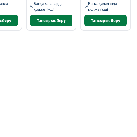
ларда
Басқа қалаларда
Басқа қалаларда
қолжетімді
қолжетімді
с беру
Тапсырыс беру
Тапсырыс беру