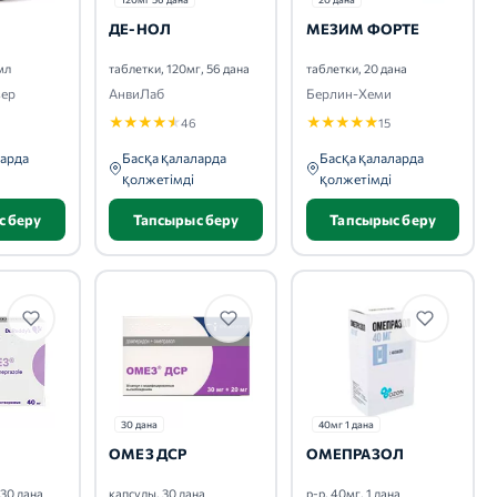
ДЕ-НОЛ
МЕЗИМ ФОРТЕ
мл
таблетки, 120мг, 56 дана
таблетки, 20 дана
зер
АнвиЛаб
Берлин-Хеми
★
★
★
★
★
★
★
★
★
★
46
15
ларда
Басқа қалаларда
Басқа қалаларда
қолжетімді
қолжетімді
с беру
Тапсырыс беру
Тапсырыс беру
30 дана
40мг 1 дана
ОМЕЗ ДСР
ОМЕПРАЗОЛ
 30 дана
капсулы, 30 дана
р-р, 40мг, 1 дана