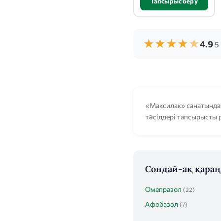
Тапсырыс беру
★
★
★
★
★
4.9
5 
«Максилак» санатындағ
тәсілдері тапсырысты р
Сондай-ақ қара
Омепразол
(22)
Афобазол
(7)