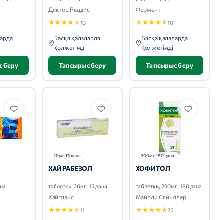
Доктор Реддис
Фермент
★
★
★
★
★
★
★
★
★
★
10
10
ларда
Басқа қалаларда
Басқа қалаларда
қолжетімді
қолжетімді
с беру
Тапсырыс беру
Тапсырыс беру
20мг 15 дана
200мг 180 дана
ХАЙРАБЕЗОЛ
ХОФИТОЛ
ана
таблетки, 20мг, 15 дана
таблетки, 200мг, 180 дана
Хайгланс
Майоли Спиндлер
★
★
★
★
★
★
★
★
★
★
11
25