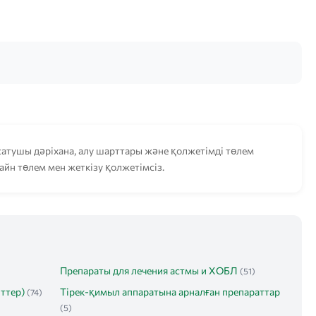
атушы дәріхана, алу шарттары және қолжетімді төлем
лайн төлем мен жеткізу қолжетімсіз.
Препараты для лечения астмы и ХОБЛ
(51)
ттер)
Тірек-қимыл аппаратына арналған препараттар
(74)
(5)