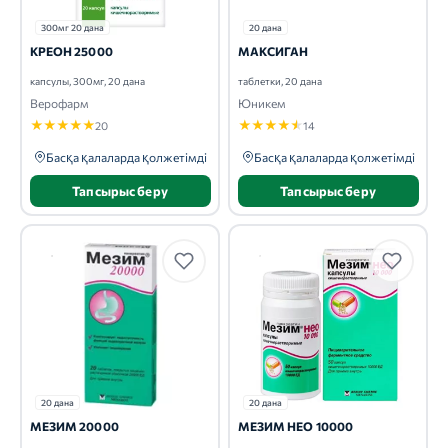
300мг 20 дана
20 дана
КРЕОН 25000
МАКСИГАН
капсулы, 300мг, 20 дана
таблетки, 20 дана
Верофарм
Юникем
★
★
★
★
★
★
★
★
★
★
20
14
Басқа қалаларда қолжетімді
Басқа қалаларда қолжетімді
Тапсырыс беру
Тапсырыс беру
20 дана
20 дана
МЕЗИМ 20000
МЕЗИМ НЕО 10000