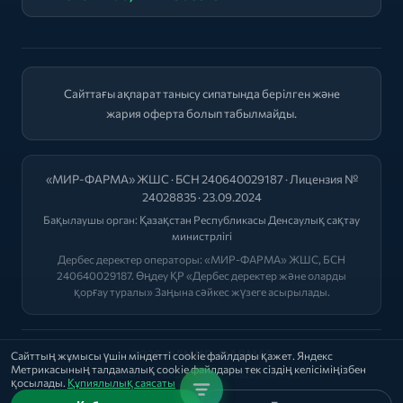
Сайттағы ақпарат танысу сипатында берілген және
жария оферта болып табылмайды.
«МИР-ФАРМА» ЖШС · БСН 240640029187 · Лицензия №
24028835 · 23.09.2024
Бақылаушы орган:
Қазақстан Республикасы Денсаулық сақтау
министрлігі
Дербес деректер операторы: «МИР-ФАРМА» ЖШС, БСН
240640029187. Өңдеу ҚР «Дербес деректер және оларды
қорғау туралы» Заңына сәйкес жүзеге асырылады.
2026 © "МИР-ФАРМА"
Сайттың жұмысы үшін міндетті cookie файлдары қажет. Яндекс
Метрикасының талдамалық cookie файлдары тек сіздің келісіміңізбен
Саясат
|
Оферта
|
Лицензиялар
қосылады.
Құпиялылық саясаты