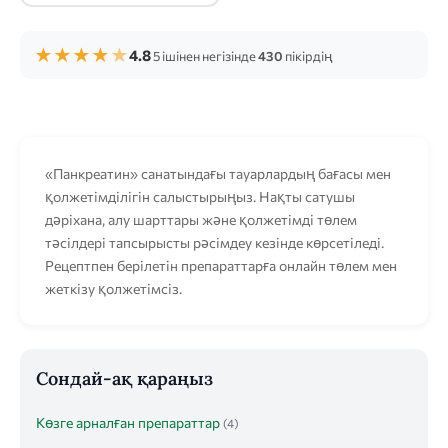
★
★
★
★
★
4.8
5 ішінен негізінде
430
пікірдің
«Панкреатин» санатындағы тауарлардың бағасы мен
қолжетімділігін салыстырыңыз. Нақты сатушы
дәріхана, алу шарттары және қолжетімді төлем
тәсілдері тапсырысты рәсімдеу кезінде көрсетіледі.
Рецептпен берілетін препараттарға онлайн төлем мен
жеткізу қолжетімсіз.
Сондай-ақ қараңыз
Көзге арналған препараттар
(4)