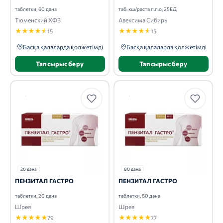
таблетки, 60 дана
таб. кш/раств п.п.о, 25ЕД
Тюменский ХФЗ
Авексима Сибирь
★
★
★
★
★
★
★
★
★
★
15
15
Басқа қалаларда қолжетімді
Басқа қалаларда қолжетімді
Тапсырыс беру
Тапсырыс беру
20 дана
80 дана
ПЕНЗИТАЛ ГАСТРО
ПЕНЗИТАЛ ГАСТРО
таблетки, 20 дана
таблетки, 80 дана
Шрея
Шрея
★
★
★
★
★
★
★
★
★
★
79
77