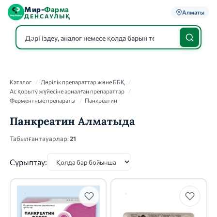
Мир-
Фарма
Алматы
ДЕНСАУЛЫҚ
Каталог
Каталог
/
Дәрілік препараттар және ББҚ
/
Ас қорыту жүйесіне арналған препараттар
/
Ферментные препараты
/
Панкреатин
Панкреатин Алматыда
Табылған тауарлар:
21
Сұрыптау: