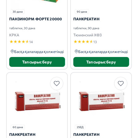
30 дана
90 дана
ПАНЗИНОРМ ФОРТЕ 20000
ПАНКРЕАТИН
таблетки, 30 дана
таблетки, 90 дана
КРКА
Тюменский ХФЗ
★
★
★
★
★
★
★
★
★
★
14
13
Басқа қалаларда қолжетімді
Басқа қалаларда қолжетімді
Тапсырыс беру
Тапсырыс беру
60 дана
25ЕД
ПАНКРЕАТИН
ПАНКРЕАТИН