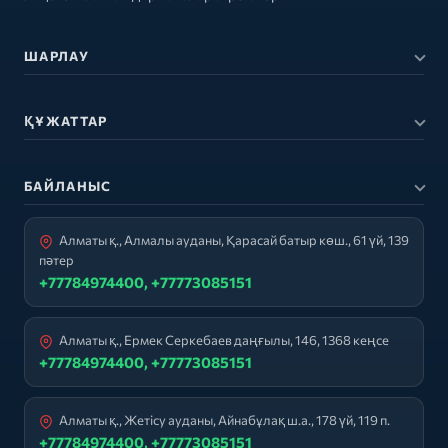
ШАРЛАУ
ҚҰЖАТТАР
БАЙЛАНЫС
Алматы қ., Алмалы ауданы, Қарасай батыр көш., 61 үй, 139
пәтер
+77784974400, +77773085151
Алматы қ., Ермек Серкебаев даңғылы, 146, 1368 кеңсе
+77784974400, +77773085151
Алматы қ., Жетісу ауданы, Айнабұлақ ш.а., 178 үй, 119 п.
+77784974400, +77773085151