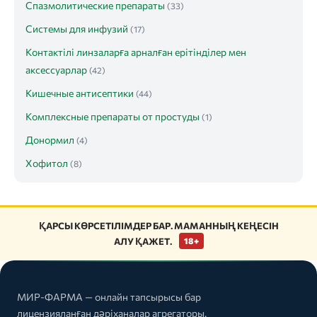
Спазмолитические препараты
(33)
Системы для инфузий
(17)
Контактілі линзаларға арналған ерітінділер мен
аксессуарлар
(42)
Кишечные антисептики
(44)
Комплексные препараты от простуды
(1)
Донормил
(4)
Хофитол
(8)
ҚАРСЫ КӨРСЕТІЛІМДЕР БАР. МАМАННЫҢ КЕҢЕСІН
АЛУ ҚАЖЕТ.
18+
МИР-ФАРМА — онлайн тапсырысы бар
лицензияланған дәріханалар агрегаторы.