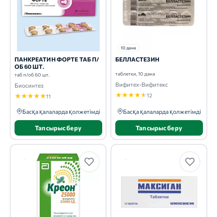
10 дана
ПАНКРЕАТИН ФОРТЕ ТАБ П/
БЕЛЛАСТЕЗИН
ОБ 60 ШТ.
таблетки, 10 дана
таб п/об 60 шт.
Вифитех-Вифитекс
Биосинтез
★
★
★
★
★
★
★
★
★
★
12
11
Басқа қалаларда қолжетімді
Басқа қалаларда қолжетімді
Тапсырыс беру
Тапсырыс беру