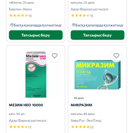
таблетки, 20 дана
капсулы, 20 дана
Берлин-Хеми
Адэр Фармасьютикалс
★
★
★
★
★
★
★
★
★
★
10
15
Басқа қалаларда қолжетімді
Басқа қалаларда қолжетімді
Тапсырыс беру
Тапсырыс беру
40 дана
МЕЗИМ НЕО 10000
МИКРАЗИМ
капс. 50 шт.
капсулы, 40 дана
Адэр Фармасьютикалс
Авва Рус-ЭкоЛэнд
★
★
★
★
★
★
★
★
★
★
12
22