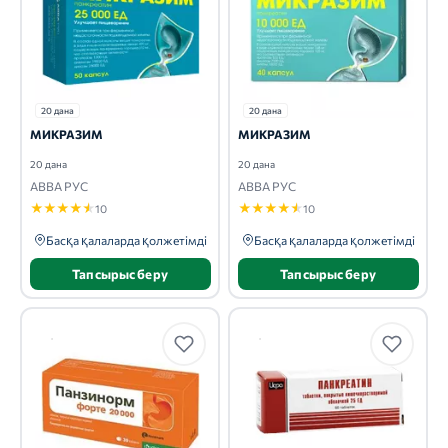
20 дана
20 дана
МИКРАЗИМ
МИКРАЗИМ
20 дана
20 дана
АВВА РУС
АВВА РУС
★
★
★
★
★
★
★
★
★
★
10
10
Басқа қалаларда қолжетімді
Басқа қалаларда қолжетімді
Тапсырыс беру
Тапсырыс беру