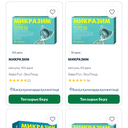
100 дана
50 дана
МИКРАЗИМ
МИКРАЗИМ
капсулы, 100 дана
капсулы, 50 дана
Авва Рус-ЭкоЛэнд
Авва Рус-ЭкоЛэнд
★
★
★
★
★
★
★
★
★
★
22
14
Басқа қалаларда қолжетімді
Басқа қалаларда қолжетімді
Тапсырыс беру
Тапсырыс беру