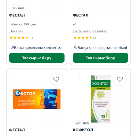
100 дана
ФЕСТАЛ
ФЕСТАЛ
таблетки, 100 дана
тб
Лактоза
Lactose India Limited
★
★
★
★
★
★
★
★
★
★
10
13
Басқа қалаларда қолжетімді
Басқа қалаларда қолжетімді
Тапсырыс беру
Тапсырыс беру
20г 1 дана
ФЕСТАЛ
ХОФИТОЛ