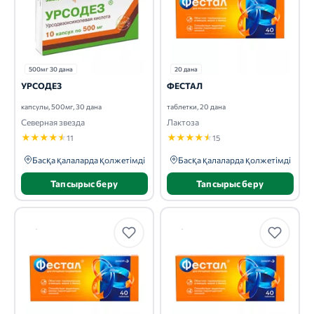
500мг 30 дана
20 дана
УРСОДЕЗ
ФЕСТАЛ
капсулы, 500мг, 30 дана
таблетки, 20 дана
Северная звезда
Лактоза
★
★
★
★
★
★
★
★
★
★
11
15
Басқа қалаларда қолжетімді
Басқа қалаларда қолжетімді
Тапсырыс беру
Тапсырыс беру