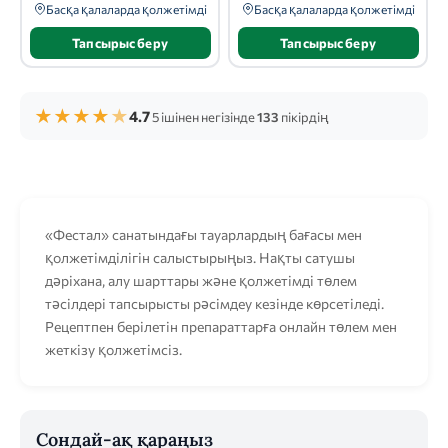
Басқа қалаларда қолжетімді
Басқа қалаларда қолжетімді
Тапсырыс беру
Тапсырыс беру
★
★
★
★
★
4.7
5 ішінен негізінде
133
пікірдің
«Фестал» санатындағы тауарлардың бағасы мен
қолжетімділігін салыстырыңыз. Нақты сатушы
дәріхана, алу шарттары және қолжетімді төлем
тәсілдері тапсырысты рәсімдеу кезінде көрсетіледі.
Рецептпен берілетін препараттарға онлайн төлем мен
жеткізу қолжетімсіз.
Сондай-ақ қараңыз