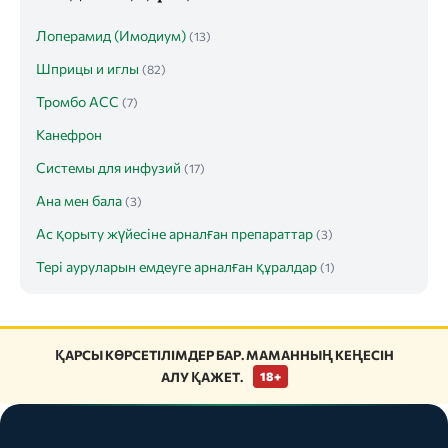
Лоперамид (Имодиум)
(13)
Шприцы и иглы
(82)
Тромбо АСС
(7)
Канефрон
Системы для инфузий
(17)
Ана мен бала
(3)
Ас қорыту жүйесіне арналған препараттар
(3)
Тері ауруларын емдеуге арналған құралдар
(1)
ҚАРСЫ КӨРСЕТІЛІМДЕР БАР. МАМАННЫҢ КЕҢЕСІН
АЛУ ҚАЖЕТ.
18+