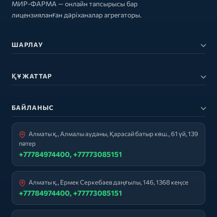
МИР-ФАРМА — онлайн тапсырысы бар
лицензияланған дәріханалар агрегаторы.
ШАРЛАУ
ҚҰЖАТТАР
БАЙЛАНЫС
Алматы қ., Алмалы ауданы, Қарасай батыр көш., 61 үй, 139
пәтер
+77784974400, +77773085151
Алматы қ., Ермек Серкебаев даңғылы, 146, 1368 кеңсе
+77784974400, +77773085151