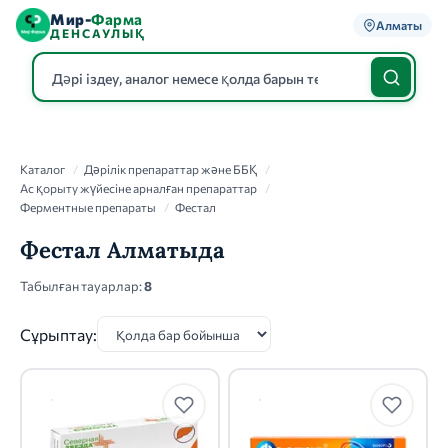
Мир-
Фарма
Алматы
ДЕНСАУЛЫҚ
Каталог
Каталог
/
Дәрілік препараттар және ББҚ
/
Ас қорыту жүйесіне арналған препараттар
/
Ферментные препараты
/
Фестал
Фестал Алматыда
Табылған тауарлар:
8
Сұрыптау: