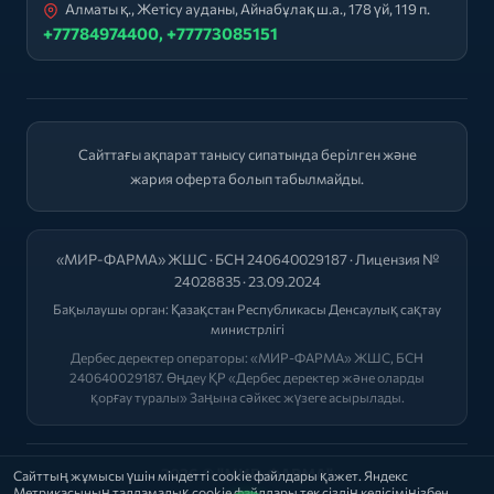
Алматы қ., Жетісу ауданы, Айнабұлақ ш.а., 178 үй, 119 п.
+77784974400, +77773085151
Сайттағы ақпарат танысу сипатында берілген және
жария оферта болып табылмайды.
«МИР-ФАРМА» ЖШС · БСН 240640029187 · Лицензия №
24028835 · 23.09.2024
Бақылаушы орган:
Қазақстан Республикасы Денсаулық сақтау
министрлігі
Дербес деректер операторы: «МИР-ФАРМА» ЖШС, БСН
240640029187. Өңдеу ҚР «Дербес деректер және оларды
қорғау туралы» Заңына сәйкес жүзеге асырылады.
2026 © "МИР-ФАРМА"
Сайттың жұмысы үшін міндетті cookie файлдары қажет. Яндекс
Метрикасының талдамалық cookie файлдары тек сіздің келісіміңізбен