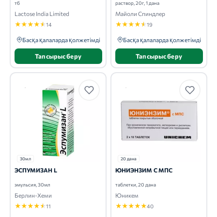
тб
раствор, 20г, 1 дана
Lactose India Limited
Майоли Спиндлер
★
★
★
★
★
★
★
★
★
★
14
19
Басқа қалаларда қолжетімді
Басқа қалаларда қолжетімді
Тапсырыс беру
Тапсырыс беру
30мл
20 дана
ЭСПУМИЗАН L
ЮНИЭНЗИМ С МПС
эмульсия, 30мл
таблетки, 20 дана
Берлин-Хеми
Юникем
★
★
★
★
★
★
★
★
★
★
11
40