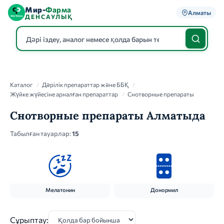
Мир-
Фарма
Алматы
ДЕНСАУЛЫҚ
Каталог
Каталог
/
Дәрілік препараттар және ББҚ
/
Жүйке жүйесіне арналған препараттар
/
Снотворные препараты
Снотворные препараты Алматыда
Табылған тауарлар:
15
Мелатонин
Донормил
Сұрыптау: