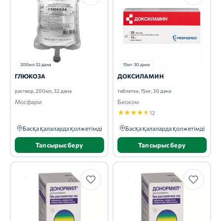
200мл 32 дана
15мг 30 дана
ГЛЮКОЗА
ДОКСИЛАМИН
раствор, 200мл, 32 дана
таблетки, 15мг, 30 дана
Мосфарм
Биоком
★
★
★
★
★
12
Басқа қалаларда қолжетімді
Басқа қалаларда қолжетімді
Тапсырыс беру
Тапсырыс беру