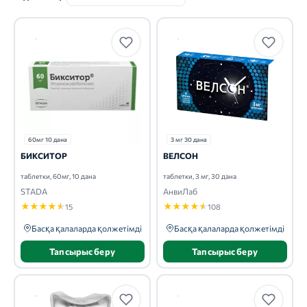
60мг 10 дана
3 мг 30 дана
БИКСИТОР
ВЕЛСОН
таблетки, 60мг, 10 дана
таблетки, 3 мг, 30 дана
STADA
АнвиЛаб
★
★
★
★
★
★
★
★
★
★
15
108
Басқа қалаларда қолжетімді
Басқа қалаларда қолжетімді
Тапсырыс беру
Тапсырыс беру