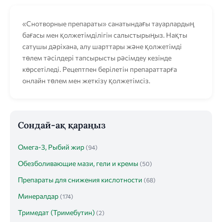
«Снотворные препараты» санатындағы тауарлардың
бағасы мен қолжетімділігін салыстырыңыз. Нақты
сатушы дәріхана, алу шарттары және қолжетімді
төлем тәсілдері тапсырысты рәсімдеу кезінде
көрсетіледі. Рецептпен берілетін препараттарға
онлайн төлем мен жеткізу қолжетімсіз.
Сондай-ақ қараңыз
Омега-3, Рыбий жир
(94)
Обезболивающие мази, гели и кремы
(50)
Препараты для снижения кислотности
(68)
Минералдар
(174)
Тримедат (Тримебутин)
(2)