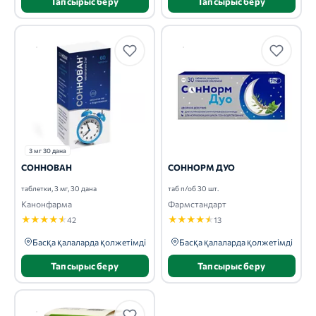
Тапсырыс беру
Тапсырыс беру
3 мг 30 дана
СОННОВАН
СОННОРМ ДУО
таблетки, 3 мг, 30 дана
таб п/об 30 шт.
Канонфарма
Фармстандарт
★
★
★
★
★
★
★
★
★
★
42
13
Басқа қалаларда қолжетімді
Басқа қалаларда қолжетімді
Тапсырыс беру
Тапсырыс беру