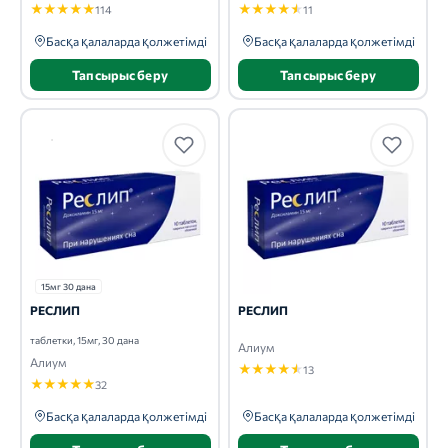
★
★
★
★
★
★
★
★
★
★
114
11
Басқа қалаларда қолжетімді
Басқа қалаларда қолжетімді
Тапсырыс беру
Тапсырыс беру
15мг 30 дана
РЕСЛИП
РЕСЛИП
таблетки, 15мг, 30 дана
Алиум
Алиум
★
★
★
★
★
13
★
★
★
★
★
32
Басқа қалаларда қолжетімді
Басқа қалаларда қолжетімді