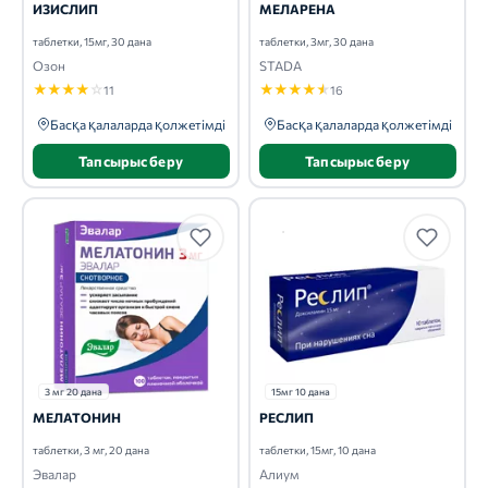
ИЗИСЛИП
МЕЛАРЕНА
таблетки, 15мг, 30 дана
таблетки, 3мг, 30 дана
Озон
STADA
★
★
★
★
☆
★
★
★
★
★
11
16
Басқа қалаларда қолжетімді
Басқа қалаларда қолжетімді
Тапсырыс беру
Тапсырыс беру
3 мг 20 дана
15мг 10 дана
МЕЛАТОНИН
РЕСЛИП
таблетки, 3 мг, 20 дана
таблетки, 15мг, 10 дана
Эвалар
Алиум