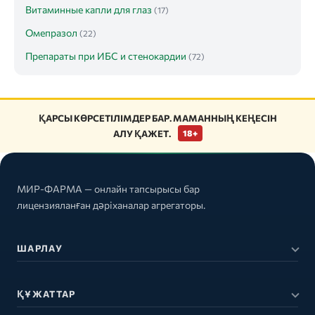
Витаминные капли для глаз
(17)
Омепразол
(22)
Препараты при ИБС и стенокардии
(72)
ҚАРСЫ КӨРСЕТІЛІМДЕР БАР. МАМАННЫҢ КЕҢЕСІН
АЛУ ҚАЖЕТ.
18+
МИР-ФАРМА — онлайн тапсырысы бар
лицензияланған дәріханалар агрегаторы.
ШАРЛАУ
ҚҰЖАТТАР