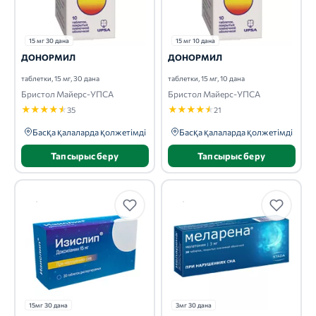
15 мг 30 дана
15 мг 10 дана
ДОНОРМИЛ
ДОНОРМИЛ
таблетки, 15 мг, 30 дана
таблетки, 15 мг, 10 дана
Бристол Майерс-УПСА
Бристол Майерс-УПСА
★
★
★
★
★
★
★
★
★
★
35
21
Басқа қалаларда қолжетімді
Басқа қалаларда қолжетімді
Тапсырыс беру
Тапсырыс беру
15мг 30 дана
3мг 30 дана