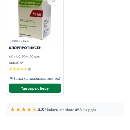
50мг 90 дана
ХЛОРПРОТИКСЕН
таб п/об, 50мг, 90 дана
АнвиЛаб
★
★
★
★
★
10
Басқа қалаларда қолжетімді
Тапсырыс беру
★
★
★
★
★
4.8
5 ішінен негізінде
453
пікірдің