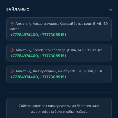
БАЙЛАНЫС
Алматы қ., Алмалы ауданы, Қарасай батыр көш., 61 үй, 139
пәтер
+77784974400, +77773085151
Алматы қ., Ермек Серкебаев даңғылы, 146, 1368 кеңсе
+77784974400, +77773085151
Алматы қ., Жетісу ауданы, Айнабұлақ ш.а., 178 үй, 119 п.
+77784974400, +77773085151
Сайттағы ақпарат танысу сипатында берілген және
жария оферта болып табылмайды.