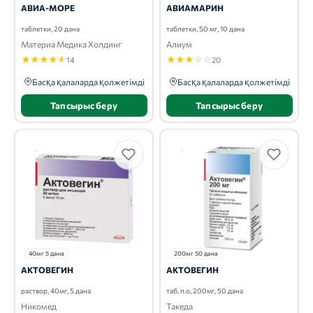
АВИА-МОРЕ
АВИАМАРИН
таблетки, 20 дана
таблетки, 50 мг, 10 дана
Материа Медика Холдинг
Алиум
★
★
★
★
★
★
★
★
☆
☆
14
20
Басқа қалаларда қолжетімді
Басқа қалаларда қолжетімді
Тапсырыс беру
Тапсырыс беру
40мг 5 дана
200мг 50 дана
АКТОВЕГИН
АКТОВЕГИН
раствор, 40мг, 5 дана
таб. п.о, 200мг, 50 дана
Никомед
Такеда