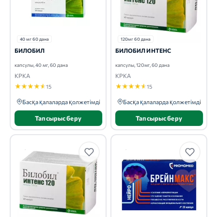
40 мг 60 дана
120мг 60 дана
БИЛОБИЛ
БИЛОБИЛ ИНТЕНС
капсулы, 40 мг, 60 дана
капсулы, 120мг, 60 дана
КРКА
КРКА
★
★
★
★
★
★
★
★
★
★
15
15
Басқа қалаларда қолжетімді
Басқа қалаларда қолжетімді
Тапсырыс беру
Тапсырыс беру