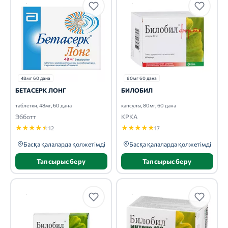
48мг 60 дана
80мг 60 дана
БЕТАСЕРК ЛОНГ
БИЛОБИЛ
таблетки, 48мг, 60 дана
капсулы, 80мг, 60 дана
Эбботт
КРКА
★
★
★
★
★
★
★
★
★
★
12
17
Басқа қалаларда қолжетімді
Басқа қалаларда қолжетімді
Тапсырыс беру
Тапсырыс беру