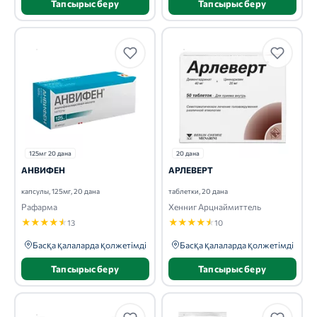
Тапсырыс беру
Тапсырыс беру
125мг 20 дана
20 дана
АНВИФЕН
АРЛЕВЕРТ
капсулы, 125мг, 20 дана
таблетки, 20 дана
Рафарма
Хенниг Арцнаймиттель
★
★
★
★
★
★
★
★
★
★
13
10
Басқа қалаларда қолжетімді
Басқа қалаларда қолжетімді
Тапсырыс беру
Тапсырыс беру