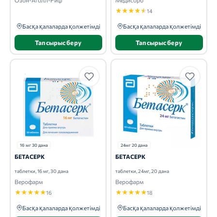
★
★
★
★
★
14
Басқа қалаларда қолжетімді
Басқа қалаларда қолжетімді
Тапсырыс беру
Тапсырыс беру
16 мг 30 дана
24мг 20 дана
БЕТАСЕРК
БЕТАСЕРК
таблетки, 16 мг, 30 дана
таблетки, 24мг, 20 дана
Верофарм
Верофарм
★
★
★
★
★
★
★
★
★
★
16
18
Басқа қалаларда қолжетімді
Басқа қалаларда қолжетімді