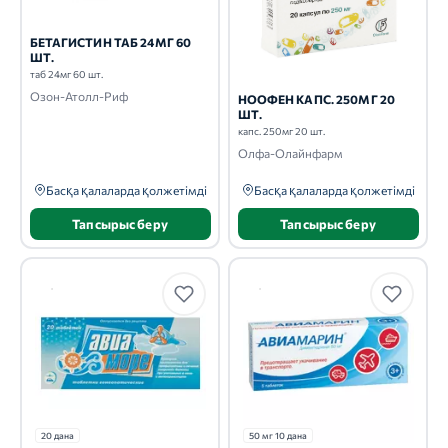
БЕТАГИСТИН ТАБ 24МГ 60
ШТ.
таб 24мг 60 шт.
Озон-Атолл-Риф
НООФЕН КАПС. 250МГ 20
ШТ.
капс. 250мг 20 шт.
Олфа-Олайнфарм
Басқа қалаларда қолжетімді
Басқа қалаларда қолжетімді
Тапсырыс беру
Тапсырыс беру
20 дана
50 мг 10 дана