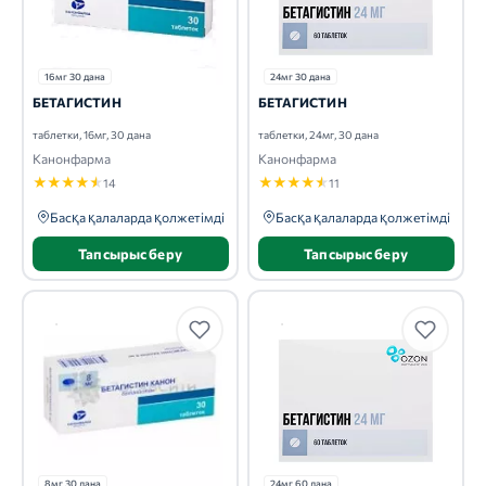
16мг 30 дана
24мг 30 дана
БЕТАГИСТИН
БЕТАГИСТИН
таблетки, 16мг, 30 дана
таблетки, 24мг, 30 дана
Канонфарма
Канонфарма
★
★
★
★
★
★
★
★
★
★
14
11
Басқа қалаларда қолжетімді
Басқа қалаларда қолжетімді
Тапсырыс беру
Тапсырыс беру
8мг 30 дана
24мг 60 дана