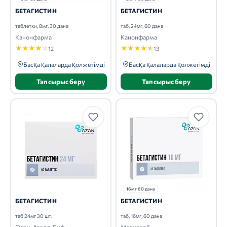
БЕТАГИСТИН
БЕТАГИСТИН
таблетки, 8мг, 30 дана
таб, 24мг, 60 дана
Канонфарма
Канонфарма
★
★
★
★
☆
★
★
★
★
★
12
13
Басқа қалаларда қолжетімді
Басқа қалаларда қолжетімді
Тапсырыс беру
Тапсырыс беру
16мг 60 дана
БЕТАГИСТИН
БЕТАГИСТИН
таб 24мг 30 шт.
таб, 16мг, 60 дана
Озон-Атолл-Риф
Медисорб