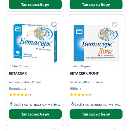
Тапсырыс беру
Тапсырыс беру
24мг 60 дана
48 мг 30 дана
БЕТАСЕРК
БЕТАСЕРК ЛОНГ
таблетки, 24мг, 60 дана
таблетки, 48 мг, 30 дана
Верофарм
Эбботт
★
★
★
★
★
★
★
★
★
★
21
12
Басқа қалаларда қолжетімді
Басқа қалаларда қолжетімді
Тапсырыс беру
Тапсырыс беру