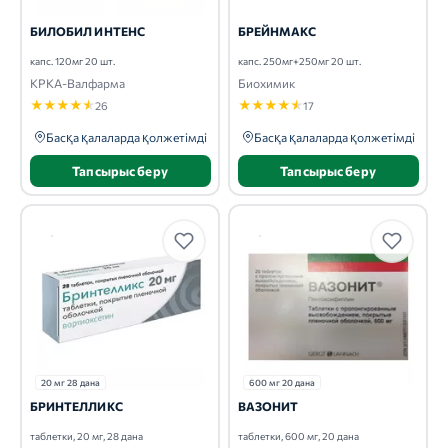
БИЛОБИЛ ИНТЕНС
БРЕЙНМАКС
капс. 120мг 20 шт.
капс. 250мг+250мг 20 шт.
КРКА-Валфарма
Биохимик
★
★
★
★
★
★
★
★
★
★
26
17
Басқа қалаларда қолжетімді
Басқа қалаларда қолжетімді
Тапсырыс беру
Тапсырыс беру
20 мг 28 дана
600 мг 20 дана
БРИНТЕЛЛИКС
ВАЗОНИТ
таблетки, 20 мг, 28 дана
таблетки, 600 мг, 20 дана