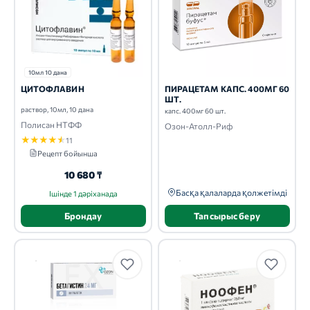
10мл 10 дана
ЦИТОФЛАВИН
ПИРАЦЕТАМ КАПС. 400МГ 60
ШТ.
раствор, 10мл, 10 дана
капс. 400мг 60 шт.
Полисан НТФФ
Озон-Атолл-Риф
★
★
★
★
★
11
Рецепт бойынша
10 680 ₸
Басқа қалаларда қолжетімді
Ішінде 1 дәріханада
Брондау
Тапсырыс беру