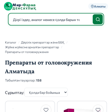
Мир-
Фарма
Алматы
ДЕНСАУЛЫҚ
Каталог
Каталог
/
Дәрілік препараттар және ББҚ
/
Жүйке жүйесіне арналған препараттар
/
Препараты от головокружения
Препараты от головокружения
Алматыда
Табылған тауарлар:
158
Сұрыптау: