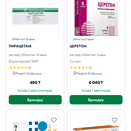
200мг/мл 10 дана
250мг/мл 5 дана
ПИРАЦЕТАМ
ЦЕРЕТОН
раствор, 200мг/мл, 10 дана
раствор, 250мг/мл, 5 дана
Борисовский ЗМП
Сотекс
★
★
★
★
★
★
★
★
★
★
10
15
Рецепт бойынша
Рецепт бойынша
490 ₸
6 040 ₸
Ішінде 2 дәріханаларда
Ішінде 1 дәріханада
Брондау
Брондау