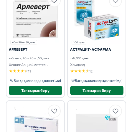
40мг20мг 50 дана
100 дана
АРЛЕВЕРТ
АСТРАЦИТ-АСФАРМА
таблетки, 40мг20мг, 50 дана
таб, 100 дана
Хенниг Арцнаймиттель
Хамдард
★
★
★
★
★
★
★
★
★
★
11
12
Басқа қалаларда қолжетімді
Басқа қалаларда қолжетімді
Тапсырыс беру
Тапсырыс беру