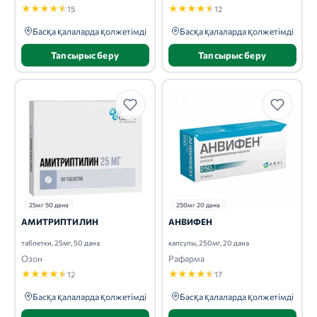
★
★
★
★
★
★
★
★
★
★
15
12
Басқа қалаларда қолжетімді
Басқа қалаларда қолжетімді
Тапсырыс беру
Тапсырыс беру
25мг 50 дана
250мг 20 дана
АМИТРИПТИЛИН
АНВИФЕН
таблетки, 25мг, 50 дана
капсулы, 250мг, 20 дана
Озон
Рафарма
★
★
★
★
★
★
★
★
★
★
12
17
Басқа қалаларда қолжетімді
Басқа қалаларда қолжетімді