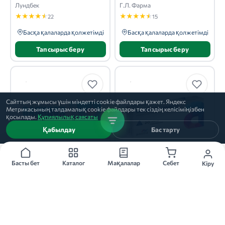
Лундбек
Г.Л. Фарма
★
★
★
★
★
★
★
★
★
★
22
15
Басқа қалаларда қолжетімді
Басқа қалаларда қолжетімді
Тапсырыс беру
Тапсырыс беру
Сайттың жұмысы үшін міндетті cookie файлдары қажет. Яндекс
Метрикасының талдамалық cookie файлдары тек сіздің келісіміңізбен
қосылады.
Құпиялылық саясаты
Қабылдау
Бас тарту
50 мг 40 дана
60мг 30 дана
Басты бет
Каталог
Мақалалар
Себет
Кіру
ВАЛИДОЛ
ВАЛИДОЛ
капсулы, 50 мг, 40 дана
таблетки, 60мг, 30 дана
Люми
Фармстандарт
★
★
★
★
★
★
★
★
★
★
11
13
Басқа қалаларда қолжетімді
Басқа қалаларда қолжетімді