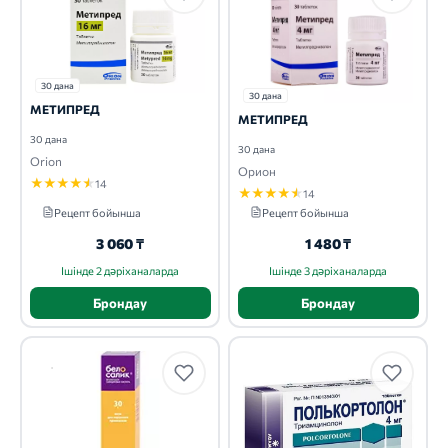
30 дана
30 дана
МЕТИПРЕД
МЕТИПРЕД
30 дана
30 дана
Orion
Орион
★
★
★
★
★
14
★
★
★
★
★
14
Рецепт бойынша
Рецепт бойынша
3 060 ₸
1 480 ₸
Ішінде 2 дәріханаларда
Ішінде 3 дәріханаларда
Брондау
Брондау