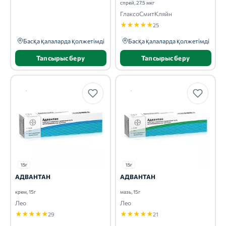
спрей, 27.5 мкг
ГлаксоСмитКляйн
★
★
★
★
★
25
Басқа қалаларда қолжетімді
Басқа қалаларда қолжетімді
Тапсырыс беру
Тапсырыс беру
15г
15г
АДВАНТАН
АДВАНТАН
крем, 15г
мазь, 15г
Лео
Лео
★
★
★
★
★
★
★
★
★
★
29
21