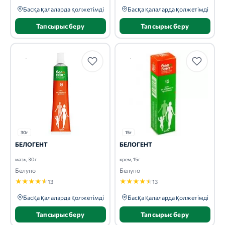
Басқа қалаларда қолжетімді
Басқа қалаларда қолжетімді
Тапсырыс беру
Тапсырыс беру
30г
15г
БЕЛОГЕНТ
БЕЛОГЕНТ
мазь, 30г
крем, 15г
Белупо
Белупо
★
★
★
★
★
★
★
★
★
★
13
13
Басқа қалаларда қолжетімді
Басқа қалаларда қолжетімді
Тапсырыс беру
Тапсырыс беру