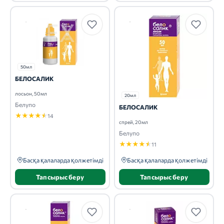
50мл
БЕЛОСАЛИК
лосьон, 50мл
20мл
Белупо
БЕЛОСАЛИК
★
★
★
★
★
14
спрей, 20мл
Белупо
★
★
★
★
★
11
Басқа қалаларда қолжетімді
Басқа қалаларда қолжетімді
Тапсырыс беру
Тапсырыс беру