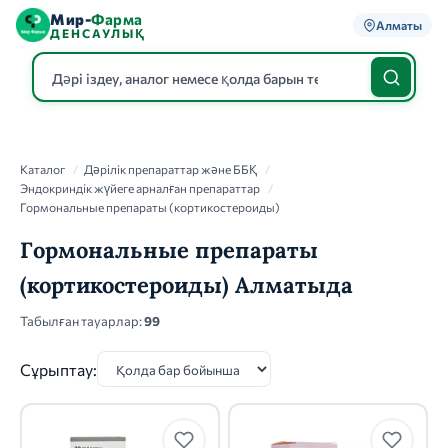
Мир-
Фарма
Алматы
ДЕНСАУЛЫҚ
Каталог
Каталог
/
Дәрілік препараттар және ББҚ
/
Эндокриндік жүйеге арналған препараттар
/
Гормональные препараты (кортикостероиды)
Гормональные препараты
(кортикостероиды) Алматыда
Табылған тауарлар:
99
Сұрыптау: