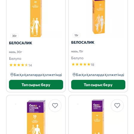
15г
30г
БЕЛОСАЛИК
БЕЛОСАЛИК
мазь, 15г
мазь, 30г
Белупо
Белупо
★
★
★
★
★
18
★
★
★
★
★
14
Басқа қалаларда қолжетімді
Басқа қалаларда қолжетімді
Тапсырыс беру
Тапсырыс беру