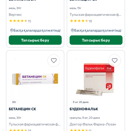
мазь, 30г
мазь, 15г
Вертекс
Тульская фармацевтическая фабрика
★
★
★
★
★
★
★
★
★
★
15
18
Басқа қалаларда қолжетімді
Басқа қалаларда қолжетімді
Тапсырыс беру
Тапсырыс беру
30г
9 мг 20 дана
БЕТАНЕЦИН СК
БУДЕНОФАЛЬК
мазь, 30г
гранулы, 9 мг, 20 дана
Тульская фармацевтическая фабрика
Доктор Фальк Фарма-Лозан
★
★
★
★
★
★
★
★
★
★
18
11