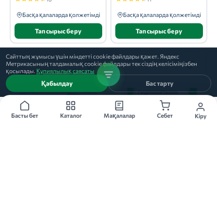
Басқа қалаларда қолжетімді
Басқа қалаларда қолжетімді
Тапсырыс беру
Тапсырыс беру
Сайттың жұмысы үшін міндетті cookie файлдары қажет. Яндекс
Метрикасының талдамалық cookie файлдары тек сіздің келісіміңізбен
қосылады.
Құпиялылық саясаты
Қабылдау
Бас тарту
Басты бет
Каталог
Мақалалар
Себет
Кіру
15г
БУДЕНОФАЛЬК
ГИДРОКОРТИЗОН
пена
мазь, 15г
Аэрозол Сервис
Тульская фармацевтическая фабрика
★
★
★
★
★
★
★
★
★
★
10
13
Басқа қалаларда қолжетімді
Басқа қалаларда қолжетімді
Тапсырыс беру
Тапсырыс беру