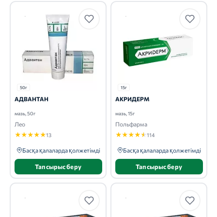
50г
15г
АДВАНТАН
АКРИДЕРМ
мазь, 50г
мазь, 15г
Лео
Польфарма
★
★
★
★
★
★
★
★
★
★
13
114
Басқа қалаларда қолжетімді
Басқа қалаларда қолжетімді
Тапсырыс беру
Тапсырыс беру