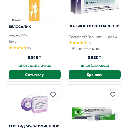
100мл
ПОЛЬКОРТОЛОН ТАБЛЕТКИ
БЕЛОСАЛИК
ампулы, 100мл
Польфа АО Варшавский фармзавод
Белупо
★
★
★
★
★
10
★
★
★
★
★
15
Рецепт бойынша
5 340 ₸
6 080 ₸
Ішінде 2 дәріханаларда
Ішінде 1 дәріханада
Сатып алу
Брондау
СЕРЕТИД МУЛЬТИДИСК ПОР.