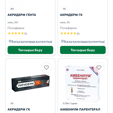
30г
15г
АКРИДЕРМ ГЕНТА
АКРИДЕРМ ГК
мазь, 30г
мазь, 15г
Польфарма
Польфарма
★
★
★
★
★
★
★
★
★
★
18
26
Басқа қалаларда қолжетімді
Басқа қалаларда қолжетімді
Тапсырыс беру
Тапсырыс беру
15г
3.75мг 3 дана
АКРИДЕРМ ГК
АМБЕНИУМ ПАРЕНТЕРАЛ