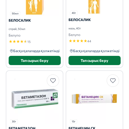
40г
50мл
БЕЛОСАЛИК
БЕЛОСАЛИК
мазь, 40г
спрей, 50мл
Белупо
Белупо
★
★
★
★
★
44
★
★
★
★
★
15
Басқа қалаларда қолжетімді
Басқа қалаларда қолжетімді
Тапсырыс беру
Тапсырыс беру
30г
15г
БЕТАМЕТАЗОН
БЕТАНЕЦИН СК