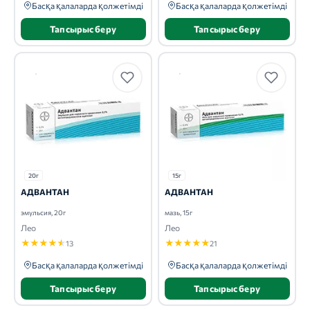
Басқа қалаларда қолжетімді
Басқа қалаларда қолжетімді
Тапсырыс беру
Тапсырыс беру
20г
15г
АДВАНТАН
АДВАНТАН
эмульсия, 20г
мазь, 15г
Лео
Лео
★
★
★
★
★
★
★
★
★
★
13
21
Басқа қалаларда қолжетімді
Басқа қалаларда қолжетімді
Тапсырыс беру
Тапсырыс беру