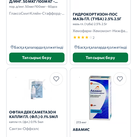
Д/ИНГ. 50МКГ/100МКГ -
60ДОЗ
пор. д/инг. 50мкг/100мкг - 60доз
ГлаксоСмитКляйн-Стаффорд-СмитКлян Бичем-Вэлком-Оперейшнс-Фармар
ГИДРОКОРТИЗОН-ПОС
МАЗЬ ГЛ. (ТУБА) 2.5% 2.5Г
мазь гл. (туба) 2.5% 2.5г
Хемофарм-Хемомонт-Нижфарм-Штада-Урсафарм
★
★
★
★
☆
2
Басқа қалаларда қолжетімді
Басқа қалаларда қолжетімді
Тапсырыс беру
Тапсырыс беру
ОФТАН ДЕКСАМЕТАЗОН
КАПЛИ ГЛ. (ФЛ.) 0.1% 5МЛ
капли гл. (фл.) 0.1% 5мл
27.5 мкг
Сантэн-Оффхэлс
АВАМИС