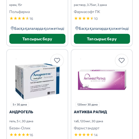
крем, 15г
раствор, 3.75мг, 3 дана
Польфарма
Фармасофт ПК
★
★
★
★
★
★
★
★
★
★
16
10
Басқа қалаларда қолжетімді
Басқа қалаларда қолжетімді
Тапсырыс беру
Тапсырыс беру
5 г 30 дана
120мкг 30 дана
АНДРОГЕЛЬ
АНТИКВА РАПИД
гель, 5 г, 30 дана
таб, 120мкг, 30 дана
Безен-Олик
Фармстандарт
★
★
★
★
★
★
★
★
★
★
16
14