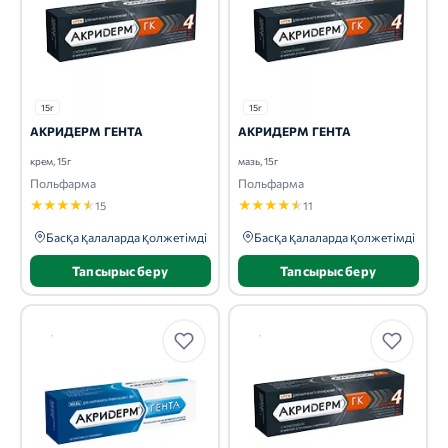
15г
15г
АКРИДЕРМ ГЕНТА
АКРИДЕРМ ГЕНТА
крем, 15г
мазь, 15г
Польфарма
Польфарма
★
★
★
★
★
★
★
★
★
★
15
11
Басқа қалаларда қолжетімді
Басқа қалаларда қолжетімді
Тапсырыс беру
Тапсырыс беру