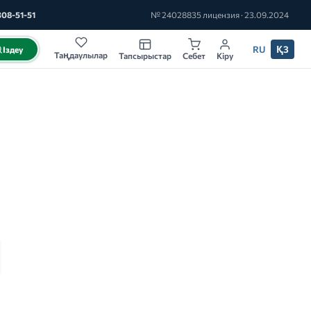
308-51-51
№ 24028835 лицензия · 23.09.2024
RU
ҚЗ
Іздеу
Таңдаулылар
Тапсырыстар
Себет
Кіру