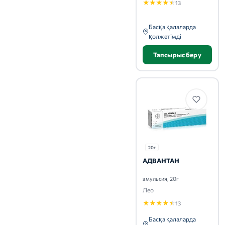
★
★
★
★
★
13
Басқа қалаларда
қолжетімді
Тапсырыс беру
20г
АДВАНТАН
эмульсия, 20г
Лео
★
★
★
★
★
13
Басқа қалаларда