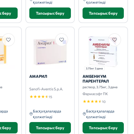
қолжетімді
қолжетімді
с беру
Тапсырыс беру
Тапсырыс беру
3.75мг 3 дана
АМАРИЛ
АМБЕНИУМ
ПАРЕНТЕРАЛ
на
раствор, 3.75мг, 3 дана
Sanofi-Aventis S.p.A.
Фармасофт ПК
★
★
★
★
★
15
★
★
★
★
★
10
ларда
Басқа қалаларда
Басқа қалаларда
қолжетімді
қолжетімді
с беру
Тапсырыс беру
Тапсырыс беру