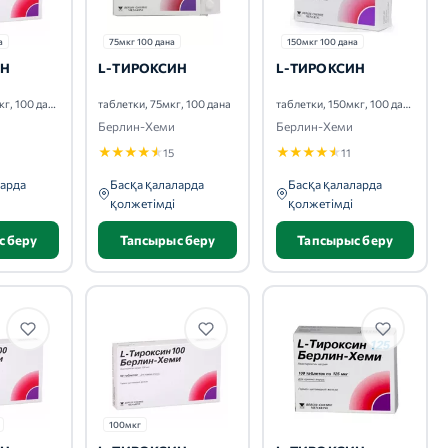
а
75мкг 100 дана
150мкг 100 дана
ИН
L-ТИРОКСИН
L-ТИРОКСИН
таблетки, 100мкг, 100 дана
таблетки, 75мкг, 100 дана
таблетки, 150мкг, 100 дана
Берлин-Хеми
Берлин-Хеми
★
★
★
★
★
★
★
★
★
★
15
11
ларда
Басқа қалаларда
Басқа қалаларда
қолжетімді
қолжетімді
с беру
Тапсырыс беру
Тапсырыс беру
100мкг