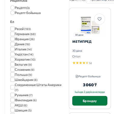
Рецептілік
Рецептсіз
Рецепт бойынша
Ел
Ресей
(193)
Германия
(68)
30 дана
Франция
(26)
МЕТИПРЕД
Дания
(16)
Италия
(14)
30 дана
Үндістан
(14)
Orion
Хорватия
(10)
★
★
★
★
★
14
Бельгия
(9)
Словения
(9)
Польша
(9)
Рецепт бойынша
Швейцария
(8)
3 060 ₸
Соединенные Штаты Америки
(7)
Ішінде 2 дәріханаларда
Румыния
(7)
Финляндия
(6)
Брондау
АҚШ
(6)
Швеция
(5)