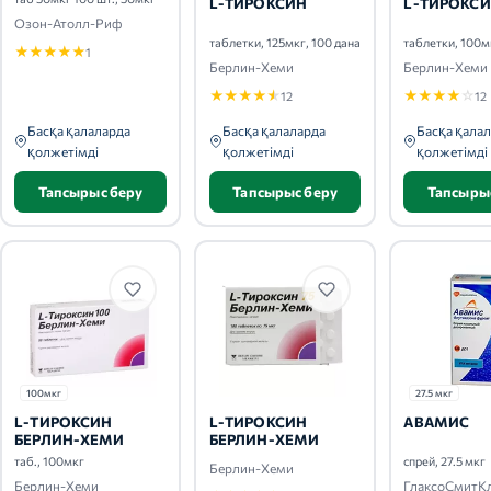
L-ТИРОКСИН
L-ТИРОКС
Озон-Атолл-Риф
таблетки, 125мкг, 100 дана
таблетки, 100м
★
★
★
★
★
1
Берлин-Хеми
Берлин-Хеми
★
★
★
★
★
★
★
★
★
☆
12
12
Басқа қалаларда
Басқа қалаларда
Басқа қала
қолжетімді
қолжетімді
қолжетімді
Тапсырыс беру
Тапсырыс беру
Тапсыры
100мкг
27.5 мкг
L-ТИРОКСИН
L-ТИРОКСИН
АВАМИС
БЕРЛИН-ХЕМИ
БЕРЛИН-ХЕМИ
таб., 100мкг
спрей, 27.5 мкг
Берлин-Хеми
Берлин-Хеми
ГлаксоСмитК