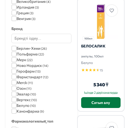
Великобритания
(4)
Ирландия
(3)
Греция
(3)
Венгрия
(3)
Бренд
100мл
БЕЛОСАЛИК
Берлин-Хеми
(26)
Польфарма
(22)
ампулы, 100мл
Мерк
(22)
Белупо
Ново Нордиск
(14)
★
★
★
★
★
15
Герофарм
(13)
Фармстандарт
(12)
Merck
(11)
5 340 ₸
Озон
(11)
Ішінде 2 дәріханаларда
Эвалар
(10)
Вертекс
(10)
Сатып алу
Белупо
(10)
Канонфарма
(9)
Санофи
(9)
Фармакологиялық топ
Астразенека
(8)