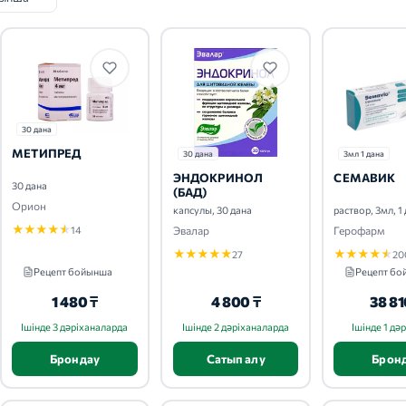
30 дана
МЕТИПРЕД
30 дана
3мл 1 дана
ЭНДОКРИНОЛ
СЕМАВИК
30 дана
(БАД)
Орион
капсулы, 30 дана
раствор, 3мл, 1
★
★
★
★
★
Эвалар
Герофарм
14
★
★
★
★
★
★
★
★
★
★
27
20
Рецепт бойынша
Рецепт б
1 480 ₸
4 800 ₸
38 81
Ішінде 3 дәріханаларда
Ішінде 2 дәріханаларда
Ішінде 1 дә
Брондау
Сатып алу
Брон