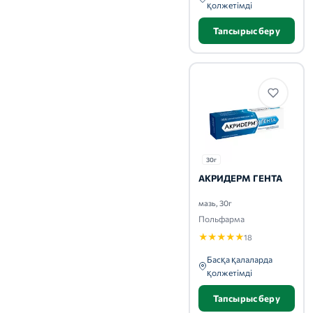
қолжетімді
Тапсырыс беру
30г
АКРИДЕРМ ГЕНТА
мазь, 30г
Польфарма
★
★
★
★
★
18
Басқа қалаларда
қолжетімді
Тапсырыс беру