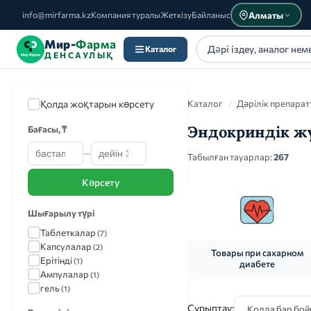
Алматы
info@mirfarma.kz
Компания туралы
Жеткізу
Байланыс
Мир-
Фарма
Каталог
ДЕНСАУЛЫҚ
Қолда жоқтарын көрсету
Каталог
/
Дәрілік препарат
Эндокриндік ж
Бағасы, ₸
—
Каталог
Табылған тауарлар:
267
Көрсету
Шығарылу түрі
Таблеткалар
(7)
Капсулалар
(2)
Товары при сахарном
Ерітінді
(1)
диабете
Ампулалар
(1)
гель
(1)
Сұрыптау: