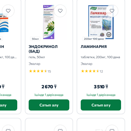
а
50мл
200мг 100 дана
ИН
ЭНДОКРИНОЛ
ЛАМИНАРИЯ
(БАД)
таблетки, 200мкг, 100 дана
гель, 50мл
таблетки, 200мг, 100 дана
Эвалар
Эвалар
★
★
★
★
★
★
★
★
★
★
15
12
0 ₸
2 670 ₸
3 510 ₸
ріханада
Ішінде 1 дәріханада
Ішінде 1 дәріханада
 алу
Сатып алу
Сатып алу