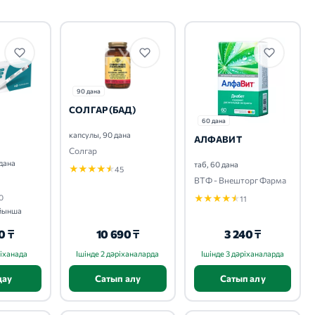
90 дана
СОЛГАР (БАД)
60 дана
капсулы, 90 дана
АЛФАВИТ
Солгар
 дана
таб, 60 дана
★
★
★
★
★
45
ВТФ - Внешторг Фарма
★
★
★
★
★
0
11
ойынша
0 ₸
10 690 ₸
3 240 ₸
ріханада
Ішінде 2 дәріханаларда
Ішінде 3 дәріханаларда
дау
Сатып алу
Сатып алу