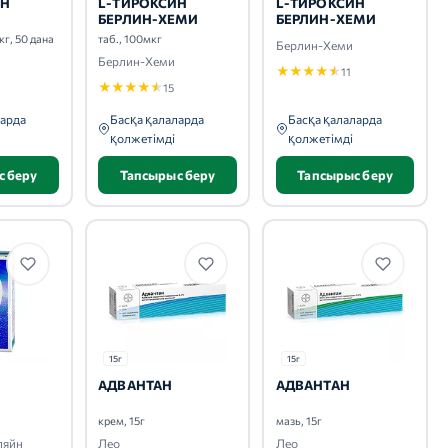
ИН
L-ТИРОКСИН
L-ТИРОКСИН
БЕРЛИН-ХЕМИ
БЕРЛИН-ХЕМИ
кг, 50 дана
таб., 100мкг
Берлин-Хеми
Берлин-Хеми
★
★
★
★
★
11
★
★
★
★
★
15
ларда
Басқа қалаларда
Басқа қалаларда
қолжетімді
қолжетімді
с беру
Тапсырыс беру
Тапсырыс беру
15г
15г
АДВАНТАН
АДВАНТАН
крем, 15г
мазь, 15г
ляйн
Лео
Лео