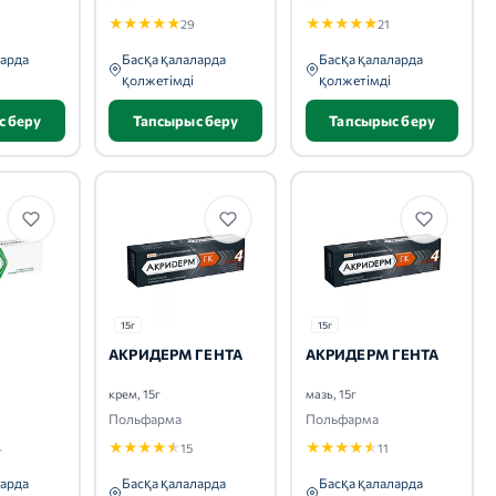
★
★
★
★
★
★
★
★
★
★
29
21
ларда
Басқа қалаларда
Басқа қалаларда
қолжетімді
қолжетімді
с беру
Тапсырыс беру
Тапсырыс беру
15г
15г
АКРИДЕРМ ГЕНТА
АКРИДЕРМ ГЕНТА
крем, 15г
мазь, 15г
Польфарма
Польфарма
★
★
★
★
★
★
★
★
★
★
4
15
11
ларда
Басқа қалаларда
Басқа қалаларда