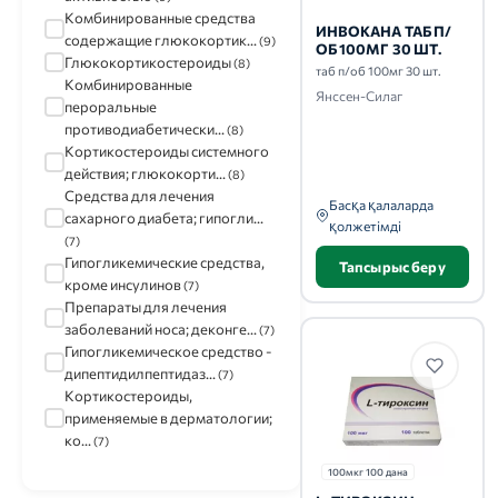
Комбинированные средства
ИНВОКАНА ТАБ П/
содержащие глюкокортик...
(9)
ОБ 100МГ 30 ШТ.
Глюкокортикостероиды
(8)
таб п/об 100мг 30 шт.
Комбинированные
Янссен-Силаг
пероральные
противодиабетически...
(8)
Кортикостероиды системного
действия; глюкокорти...
(8)
Средства для лечения
Басқа қалаларда
сахарного диабета; гипогли...
қолжетімді
(7)
Гипогликемические средства,
Тапсырыс беру
кроме инсулинов
(7)
Препараты для лечения
заболеваний носа; деконге...
(7)
Гипогликемическое средство -
дипептидилпептидаз...
(7)
Кортикостероиды,
применяемые в дерматологии;
ко...
(7)
100мкг 100 дана