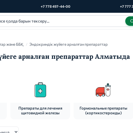
+7 778 497-44-00
+7 777 
тар және ББҚ
/
Эндокриндік жүйеге арналған препараттар
үйеге арналған препараттар Алматыда
Препараты для лечения
Гормональные препараты
щитовидной железы
(кортикостероиды)