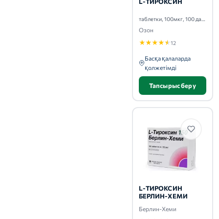
L-ТИРОКСИН
таблетки, 100мкг, 100 дана
Озон
★
★
★
★
★
12
Басқа қалаларда
қолжетімді
Тапсырыс беру
L-ТИРОКСИН
БЕРЛИН-ХЕМИ
Берлин-Хеми