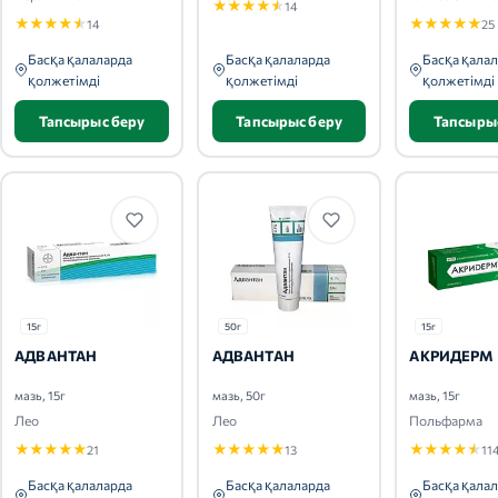
★
★
★
★
★
14
★
★
★
★
★
★
★
★
★
★
14
25
Басқа қалаларда
Басқа қалаларда
Басқа қала
қолжетімді
қолжетімді
қолжетімді
Тапсырыс беру
Тапсырыс беру
Тапсыры
15г
50г
15г
АДВАНТАН
АДВАНТАН
АКРИДЕРМ
мазь, 15г
мазь, 50г
мазь, 15г
Лео
Лео
Польфарма
★
★
★
★
★
★
★
★
★
★
★
★
★
★
★
21
13
11
Басқа қалаларда
Басқа қалаларда
Басқа қала