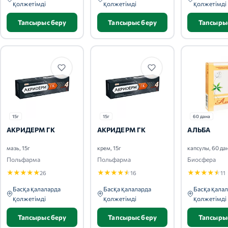
қолжетімді
қолжетімді
қолжетімді
Тапсырыс беру
Тапсырыс беру
Тапсыры
15г
15г
60 дана
АКРИДЕРМ ГК
АКРИДЕРМ ГК
АЛЬБА
мазь, 15г
крем, 15г
капсулы, 60 да
Польфарма
Польфарма
Биосфера
★
★
★
★
★
★
★
★
★
★
★
★
★
★
★
26
16
11
Басқа қалаларда
Басқа қалаларда
Басқа қала
қолжетімді
қолжетімді
қолжетімді
Тапсырыс беру
Тапсырыс беру
Тапсыры