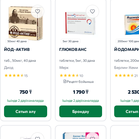
50мкг 40 дана
5мг 30 дана
200мкг 100 дан
ЙОД-АКТИВ
ГЛЮКОВАНС
ЙОДОМАР
таб., 50мкг, 40 дана
таблетки, 5мг, 30 дана
Диод
Мерк
Берлин-Хеми
★
★
★
★
★
★
★
★
★
★
★
★
★
★
★
15
10
21
Рецепт бойынша
750 ₸
1 790 ₸
2 53
Ішінде 2 дәріханаларда
Ішінде 2 дәріханаларда
Ішінде 1 дә
Сатып алу
Брондау
Сатып