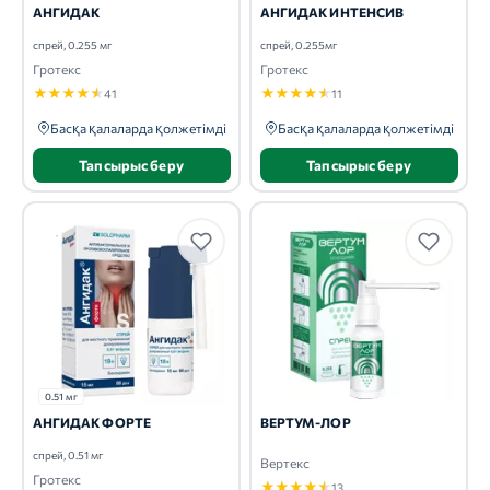
АНГИДАК
АНГИДАК ИНТЕНСИВ
спрей, 0.255 мг
спрей, 0.255мг
Гротекс
Гротекс
★
★
★
★
★
★
★
★
★
★
41
11
Басқа қалаларда қолжетімді
Басқа қалаларда қолжетімді
Тапсырыс беру
Тапсырыс беру
0.51 мг
АНГИДАК ФОРТЕ
ВЕРТУМ-ЛОР
спрей, 0.51 мг
Вертекс
Гротекс
★
★
★
★
★
13