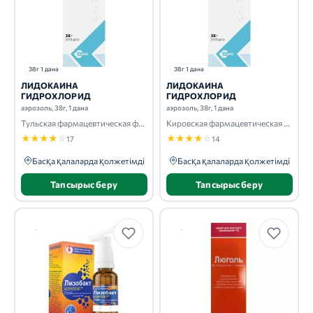
38г 1 дана
38г 1 дана
ЛИДОКАИНА
ЛИДОКАИНА
ГИДРОХЛОРИД
ГИДРОХЛОРИД
аэрозоль, 38г, 1 дана
аэрозоль, 38г, 1 дана
Тульская фармацевтическая фабрика
Кировская фармацевтическая фабрика
★
★
★
★
☆
★
★
★
★
☆
17
14
Басқа қалаларда қолжетімді
Басқа қалаларда қолжетімді
Тапсырыс беру
Тапсырыс беру