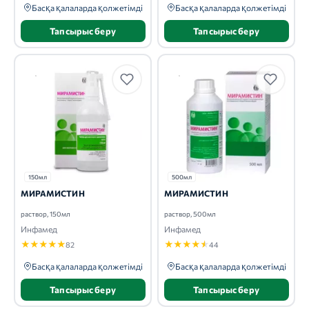
Басқа қалаларда қолжетімді
Басқа қалаларда қолжетімді
Тапсырыс беру
Тапсырыс беру
150мл
500мл
МИРАМИСТИН
МИРАМИСТИН
раствор, 150мл
раствор, 500мл
Инфамед
Инфамед
★
★
★
★
★
★
★
★
★
★
82
44
Басқа қалаларда қолжетімді
Басқа қалаларда қолжетімді
Тапсырыс беру
Тапсырыс беру