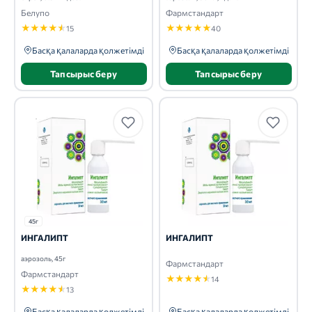
Белупо
Фармстандарт
★
★
★
★
★
★
★
★
★
★
15
40
Басқа қалаларда қолжетімді
Басқа қалаларда қолжетімді
Тапсырыс беру
Тапсырыс беру
45г
ИНГАЛИПТ
ИНГАЛИПТ
аэрозоль, 45г
Фармстандарт
Фармстандарт
★
★
★
★
★
14
★
★
★
★
★
13
Басқа қалаларда қолжетімді
Басқа қалаларда қолжетімді