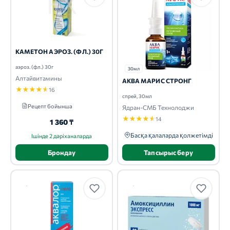
КАМЕТОН АЭРОЗ. (ФЛ.) 30Г
аэроз. (фл.) 30г
30мл
Алтайвитамины
АКВА МАРИС СТРОНГ
★
★
★
★
★
16
спрей, 30мл
Рецепт бойынша
Ядран-СМБ Технолоджи
★
★
★
★
★
14
1 360 ₸
Басқа қалаларда қолжетімді
Ішінде 2 дәріханаларда
Брондау
Тапсырыс беру