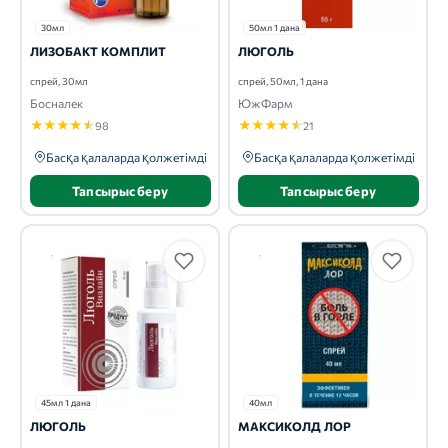
30мл
50мл 1 дана
ЛИЗОБАКТ КОМПЛИТ
ЛЮГОЛЬ
спрей, 30мл
спрей, 50мл, 1 дана
Босналек
ЮжФарм
★
★
★
★
★
★
★
★
★
★
98
21
Басқа қалаларда қолжетімді
Басқа қалаларда қолжетімді
Тапсырыс беру
Тапсырыс беру
45мл 1 дана
40мл
ЛЮГОЛЬ
МАКСИКОЛД ЛОР