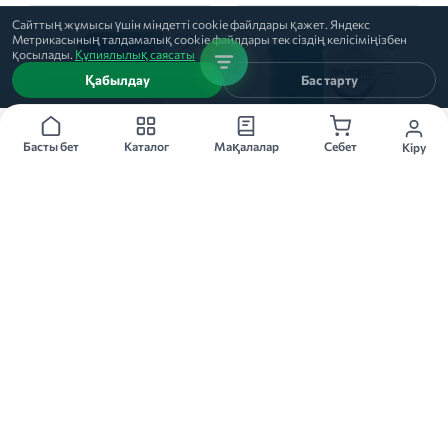
Сайттың жұмысы үшін міндетті cookie файлдары қажет. Яндекс
Метрикасының талдамалық cookie файлдары тек сіздің келісіміңізбен
қосылады.
Құпиялылық саясаты
Қабылдау
Бас тарту
Басты бет
Каталог
Мақалалар
Себет
Кіру
10 мл
30мл
ОКИ
ОРАЛСЕПТ
раствор, 10 мл
спрей, 30мл
Домпе
Реплекфарм
★
★
★
★
★
★
★
★
★
★
53
75
Басқа қалаларда қолжетімді
Басқа қалаларда қолжетімді
Тапсырыс беру
Тапсырыс беру