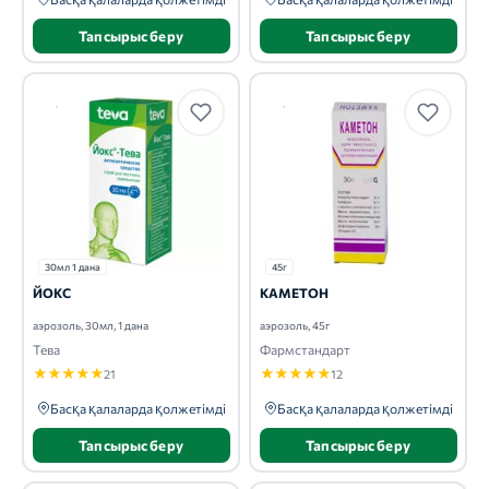
Тапсырыс беру
Тапсырыс беру
30мл 1 дана
45г
ЙОКС
КАМЕТОН
аэрозоль, 30мл, 1 дана
аэрозоль, 45г
Тева
Фармстандарт
★
★
★
★
★
★
★
★
★
★
21
12
Басқа қалаларда қолжетімді
Басқа қалаларда қолжетімді
Тапсырыс беру
Тапсырыс беру