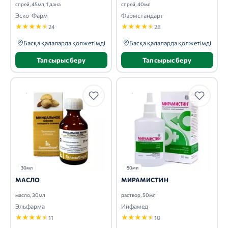
спрей, 45мл, 1 дана
спрей, 40мл
Эско-Фарм
Фармстандарт
★
★
★
★
★
★
★
★
★
★
24
28
Басқа қалаларда қолжетімді
Басқа қалаларда қолжетімді
Тапсырыс беру
Тапсырыс беру
30мл
50мл
МАСЛО
МИРАМИСТИН
масло, 30мл
раствор, 50мл
Эльфарма
Инфамед
★
★
★
★
★
★
★
★
★
★
11
10