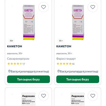
30г
30 г
КАМЕТОН
КАМЕТОН
аэрозоль, 30г
аэрозоль, 30 г
Самарамедпром
Фармстандарт
★
★
★
★
★
★
★
★
★
★
17
14
Басқа қалаларда қолжетімді
Басқа қалаларда қолжетімді
Тапсырыс беру
Тапсырыс беру