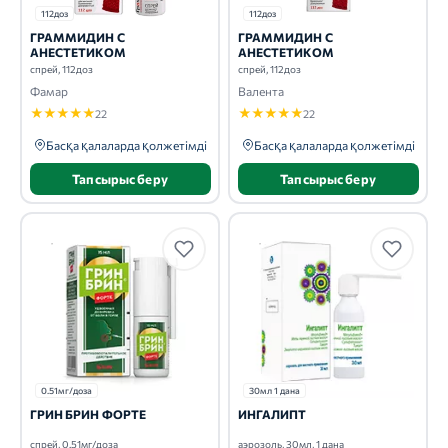
112доз
112доз
ГРАММИДИН С
ГРАММИДИН С
АНЕСТЕТИКОМ
АНЕСТЕТИКОМ
спрей, 112доз
спрей, 112доз
Фамар
Валента
★
★
★
★
★
★
★
★
★
★
22
22
Басқа қалаларда қолжетімді
Басқа қалаларда қолжетімді
Тапсырыс беру
Тапсырыс беру
0.51мг/доза
30мл 1 дана
ГРИН БРИН ФОРТЕ
ИНГАЛИПТ
спрей, 0.51мг/доза
аэрозоль, 30мл, 1 дана