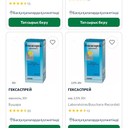
★
★
★
★
★
13
Басқа қалаларда қолжетімді
Басқа қалаларда қолжетімді
Тапсырыс беру
Тапсырыс беру
30г
2,5% 30г
ГЕКСАСПРЕЙ
ГЕКСАСПРЕЙ
аэрозоль, 30г
аэр, 2,5% 30г
Бушара
Laboratoires Bouchara-Recordati
★
★
★
★
★
★
★
★
★
★
20
13
Басқа қалаларда қолжетімді
Басқа қалаларда қолжетімді