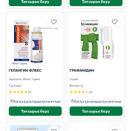
Тапсырыс беру
Тапсырыс беру
40мл 1 дана
ГЕЛАНГИН ФЛЕКС
ГРАММИДИН
аэрозоль, 40мл, 1 дана
спрей
Гротекс
Валента
★
★
★
★
★
★
★
★
★
★
25
20
Басқа қалаларда қолжетімді
Басқа қалаларда қолжетімді
Тапсырыс беру
Тапсырыс беру