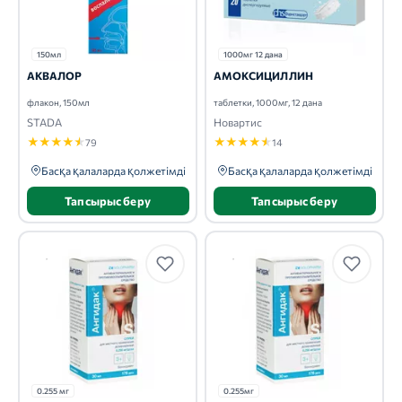
150мл
1000мг 12 дана
АКВАЛОР
АМОКСИЦИЛЛИН
флакон, 150мл
таблетки, 1000мг, 12 дана
STADA
Новартис
★
★
★
★
★
★
★
★
★
★
79
14
Басқа қалаларда қолжетімді
Басқа қалаларда қолжетімді
Тапсырыс беру
Тапсырыс беру
0.255 мг
0.255мг