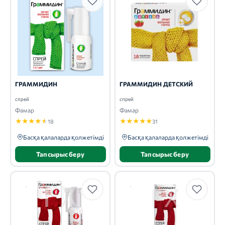
ГРАММИДИН
ГРАММИДИН ДЕТСКИЙ
спрей
спрей
Фамар
Фамар
★
★
★
★
★
★
★
★
★
★
18
31
Басқа қалаларда қолжетімді
Басқа қалаларда қолжетімді
Тапсырыс беру
Тапсырыс беру