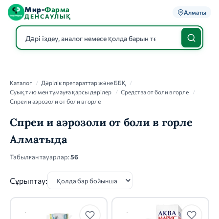
Мир-
Фарма
Алматы
ДЕНСАУЛЫҚ
Каталог
Каталог
/
Дәрілік препараттар және ББҚ
/
Суық тию мен тұмауға қарсы дәрілер
/
Средства от боли в горле
/
Спреи и аэрозоли от боли в горле
Спреи и аэрозоли от боли в горле
Алматыда
Табылған тауарлар:
56
Сұрыптау: