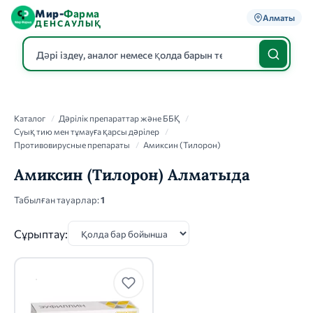
Мир-
Фарма
Алматы
ДЕНСАУЛЫҚ
Каталог
Каталог
/
Дәрілік препараттар және ББҚ
/
Суық тию мен тұмауға қарсы дәрілер
/
Противовирусные препараты
/
Амиксин (Тилорон)
Амиксин (Тилорон) Алматыда
Табылған тауарлар:
1
Сұрыптау: