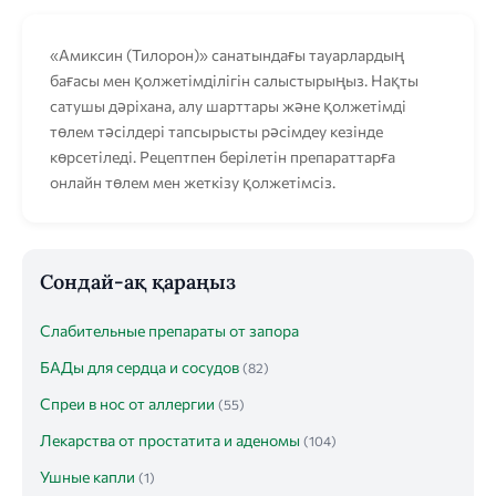
«Амиксин (Тилорон)» санатындағы тауарлардың
бағасы мен қолжетімділігін салыстырыңыз. Нақты
сатушы дәріхана, алу шарттары және қолжетімді
төлем тәсілдері тапсырысты рәсімдеу кезінде
көрсетіледі. Рецептпен берілетін препараттарға
онлайн төлем мен жеткізу қолжетімсіз.
Сондай-ақ қараңыз
Слабительные препараты от запора
БАДы для сердца и сосудов
(82)
Спреи в нос от аллергии
(55)
Лекарства от простатита и аденомы
(104)
Ушные капли
(1)