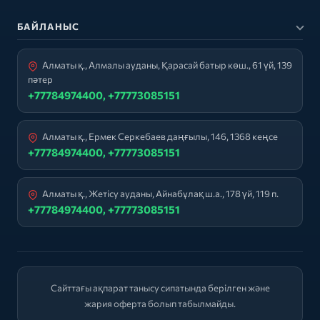
БАЙЛАНЫС
Алматы қ., Алмалы ауданы, Қарасай батыр көш., 61 үй, 139
пәтер
+77784974400, +77773085151
Алматы қ., Ермек Серкебаев даңғылы, 146, 1368 кеңсе
+77784974400, +77773085151
Алматы қ., Жетісу ауданы, Айнабұлақ ш.а., 178 үй, 119 п.
+77784974400, +77773085151
Сайттағы ақпарат танысу сипатында берілген және
жария оферта болып табылмайды.