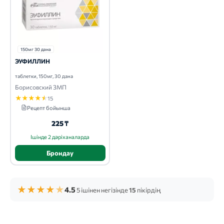
150мг 30 дана
ЭУФИЛЛИН
таблетки, 150мг, 30 дана
Борисовский ЗМП
★
★
★
★
★
15
Рецепт бойынша
225 ₸
Ішінде 2 дәріханаларда
Брондау
★
★
★
★
★
4.5
5 ішінен негізінде
15
пікірдің