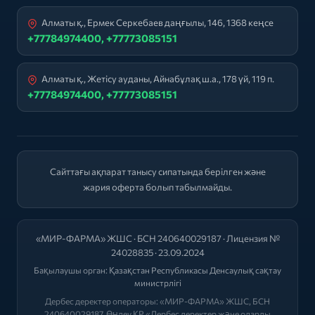
Алматы қ., Ермек Серкебаев даңғылы, 146, 1368 кеңсе
+77784974400, +77773085151
Алматы қ., Жетісу ауданы, Айнабұлақ ш.а., 178 үй, 119 п.
+77784974400, +77773085151
Сайттағы ақпарат танысу сипатында берілген және
жария оферта болып табылмайды.
«МИР-ФАРМА» ЖШС · БСН 240640029187 · Лицензия №
24028835 · 23.09.2024
Бақылаушы орган:
Қазақстан Республикасы Денсаулық сақтау
министрлігі
Дербес деректер операторы: «МИР-ФАРМА» ЖШС, БСН
240640029187. Өңдеу ҚР «Дербес деректер және оларды