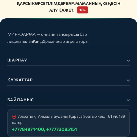
ҚАРСЫ КӨРСЕТІЛІМДЕР БАР. МАМАННЫҢ КЕҢЕСІН
АЛУ ҚАЖЕТ.
18+
МИР-ФАРМА — онлайн тапсырысы бар
лицензияланған дәріханалар агрегаторы.
ШАРЛАУ
ҚҰЖАТТАР
БАЙЛАНЫС
Алматы қ., Алмалы ауданы, Қарасай батыр көш., 61 үй, 139
пәтер
+77784974400, +77773085151