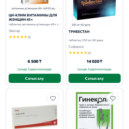
витамины д/женщин 45+ таб 60 дана
ЦИ-КЛИМ ВИТАМИНЫ ДЛЯ
ЖЕНЩИН 45+
таблетки, витамины д/женщин 45+ таб, 60 дана
250 мг 60 дана
Эвалар
ТРИБЕСТАН
★
★
★
★
★
35
таблетки, 250 мг, 60 дана
Софарма
★
★
★
★
★
20
6 500 ₸
14 020 ₸
Ішінде 3 дәріханаларда
Ішінде 3 дәріханаларда
Сатып алу
Сатып алу