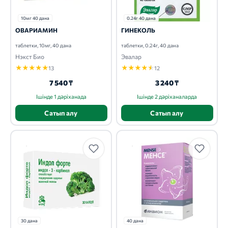
10мг 40 дана
0.24г 40 дана
ОВАРИАМИН
ГИНЕКОЛЬ
таблетки, 10мг, 40 дана
таблетки, 0.24г, 40 дана
Нэкст Био
Эвалар
★
★
★
★
★
★
★
★
★
★
13
12
7 540 ₸
3 240 ₸
Ішінде 1 дәріханада
Ішінде 2 дәріханаларда
Сатып алу
Сатып алу
30 дана
40 дана