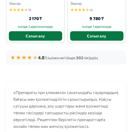
Эвалар
Эвалар
★
★
★
★
★
★
★
★
★
★
15
14
2 170 ₸
9 780 ₸
Ішінде 2 дәріханаларда
Ішінде 1 дәріханада
Сатып алу
Сатып алу
★
★
★
★
★
4.8
5 ішінен негізінде
302
пікірдің
«Препараты при климаксе» санатындағы тауарлардың
бағасы мен қолжетімділігін салыстырыңыз. Нақты
сатушы дәріхана, алу шарттары және қолжетімді
төлем тәсілдері тапсырысты рәсімдеу кезінде
көрсетіледі. Рецептпен берілетін препараттарға
онлайн төлем мен жеткізу қолжетімсіз.