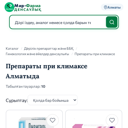
Мир-
Фарма
Алматы
ДЕНСАУЛЫҚ
Каталог
Каталог
/
Дәрілік препараттар және ББҚ
/
Гинекология және әйелдер денсаулығы
/
Препараты при климаксе
Препараты при климаксе
Алматыда
Табылған тауарлар:
10
Сұрыптау: