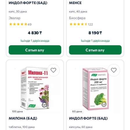
ИНДОЛ ФОРТЕ (БАД)
МЕНСЕ
капс, 30 дана
капс, 40 дана
Эвалар
Биосфера
★
★
★
★
★
★
★
★
★
★
49
122
4 830 ₸
8 190 ₸
Ішінде 1 дәріханада
Ішінде 1 дәріханада
Сатып алу
Сатып алу
100 дана
60 дана
МИЛОНА (БАД)
ИНДОЛ ФОРТЕ (БАД)
таблетки, 100 дана
капсулы, 60 дана