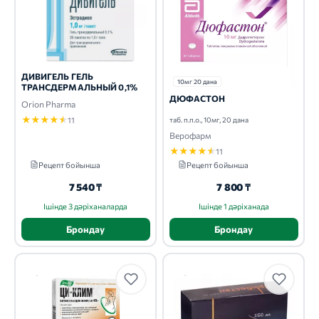
ДИВИГЕЛЬ ГЕЛЬ
10мг 20 дана
ТРАНСДЕРМАЛЬНЫЙ 0,1%
ДЮФАСТОН
Orion Pharma
★
★
★
★
★
таб. п.п.о., 10мг, 20 дана
11
Верофарм
★
★
★
★
★
11
Рецепт бойынша
Рецепт бойынша
7 540 ₸
7 800 ₸
Ішінде 3 дәріханаларда
Ішінде 1 дәріханада
Брондау
Брондау