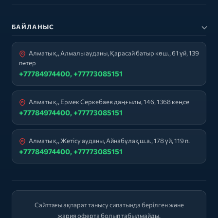
БАЙЛАНЫС
Алматы қ., Алмалы ауданы, Қарасай батыр көш., 61 үй, 139
пәтер
+77784974400, +77773085151
Алматы қ., Ермек Серкебаев даңғылы, 146, 1368 кеңсе
+77784974400, +77773085151
Алматы қ., Жетісу ауданы, Айнабұлақ ш.а., 178 үй, 119 п.
+77784974400, +77773085151
Сайттағы ақпарат танысу сипатында берілген және
жария оферта болып табылмайды.