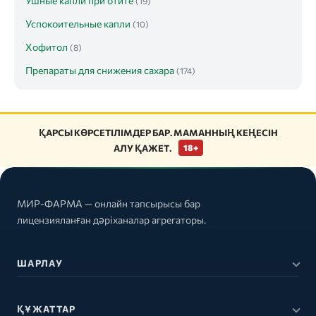
Ушные капли при отите
(19)
Успокоительные капли
(10)
Хофитол
(8)
Препараты для снижения сахара
(174)
ҚАРСЫ КӨРСЕТІЛІМДЕР БАР. МАМАННЫҢ КЕҢЕСІН
АЛУ ҚАЖЕТ.
18+
МИР-ФАРМА — онлайн тапсырысы бар
лицензияланған дәріханалар агрегаторы.
ШАРЛАУ
ҚҰЖАТТАР