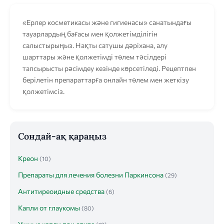
«Ерлер косметикасы және гигиенасы» санатындағы
тауарлардың бағасы мен қолжетімділігін
салыстырыңыз. Нақты сатушы дәріхана, алу
шарттары және қолжетімді төлем тәсілдері
тапсырысты рәсімдеу кезінде көрсетіледі. Рецептпен
берілетін препараттарға онлайн төлем мен жеткізу
қолжетімсіз.
Сондай-ақ қараңыз
Креон
(10)
Препараты для лечения болезни Паркинсона
(29)
Антитиреоидные средства
(6)
Капли от глаукомы
(80)