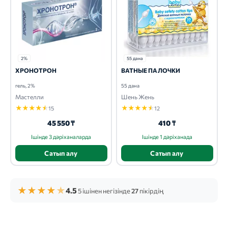
2%
55 дана
ХРОНОТРОН
ВАТНЫЕ ПАЛОЧКИ
гель, 2%
55 дана
Мастелли
Шень Жень
★
★
★
★
★
★
★
★
★
★
15
12
45 550 ₸
410 ₸
Ішінде 3 дәріханаларда
Ішінде 1 дәріханада
Сатып алу
Сатып алу
★
★
★
★
★
4.5
5 ішінен негізінде
27
пікірдің